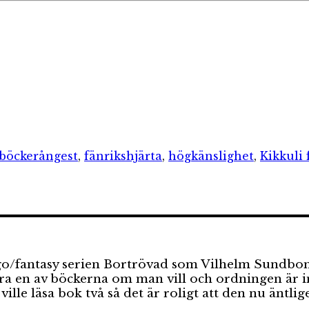
rier
Etiketter
lböcker
ångest
,
fänrikshjärta
,
högkänslighet
,
Kikkuli 
rta
/fantasy serien Bortrövad som Vilhelm Sundbom sk
ra en av böckerna om man vill och ordningen är int
lle läsa bok två så det är roligt att den nu äntlig