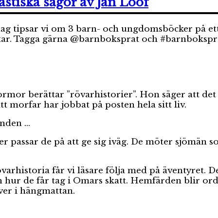
astiska sagor av Jan Lööf
ag tipsar vi om 3 barn- och ungdomsböcker på ett s
ar. Tagga gärna @barnboksprat och #barnboksprats
mor berättar ”rövarhistorier”. Hon säger att det
 morfar har jobbat på posten hela sitt liv.
inden …
r passar de på att ge sig iväg. De möter sjömän 
övarhistoria får vi läsare följa med på äventyret. 
 hur de får tag i Omars skatt. Hemfärden blir ord
er i hängmattan.