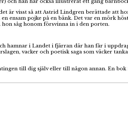
) och han har också illustrerat ett gäng barnböck
t är visst så att Astrid Lindgren berättade att h
en ensam pojke på en bänk. Det var en mörk höstk
 hon såg honom försvinna in i den porten.
h hamnar i Landet i fjärran där han får i uppdra
orslagen, vacker och poetisk saga som väcker tanka
tingen till dig själv eller till någon annan. En 