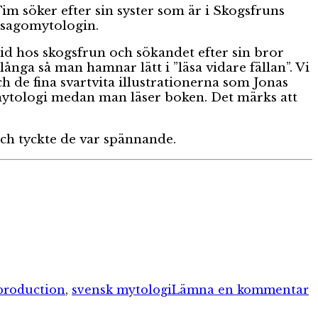
Tim söker efter sin syster som är i Skogsfruns
a sagomytologin.
tid hos skogsfrun och sökandet efter sin bror
långa så man hamnar lätt i ”läsa vidare fällan”. Vi
ch de fina svartvita illustrationerna som Jonas
mytologi medan man läser boken. Det märks att
h tyckte de var spännande.
ti
B
production
,
svensk mytologi
Lämna en kommentar
i
s