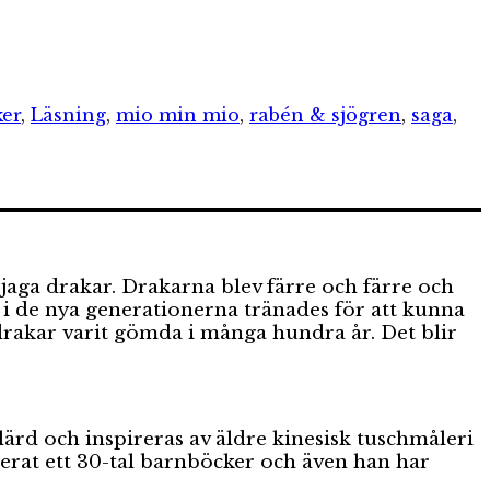
ker
,
Läsning
,
mio min mio
,
rabén & sjögren
,
saga
,
jaga drakar. Drakarna blev färre och färre och
 i de nya generationerna tränades för att kunna
drakar varit gömda i många hundra år. Det blir
ärd och inspireras av äldre kinesisk tuschmåleri
rerat ett 30-tal barnböcker och även han har