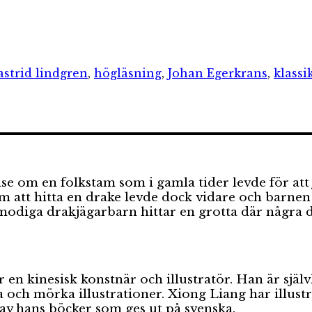
er
Etiketter
astrid lindgren
,
högläsning
,
Johan Egerkrans
,
klassi
se om en folkstam som i gamla tider levde för att 
om att hitta en drake levde dock vidare och barnen
 modiga drakjägarbarn hittar en grotta där några 
n kinesisk konstnär och illustratör. Han är självl
a och mörka illustrationer. Xiong Liang har illust
 av hans böcker som ges ut på svenska.