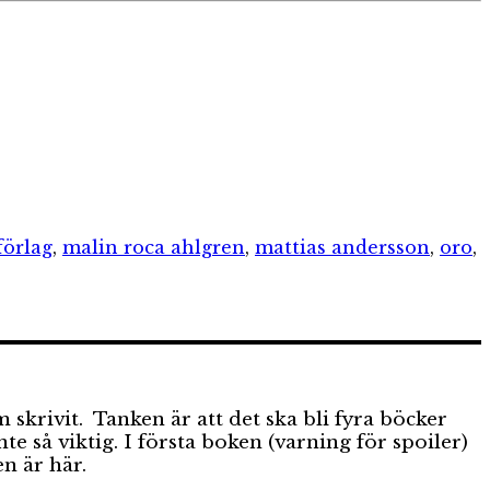
förlag
,
malin roca ahlgren
,
mattias andersson
,
oro
,
rivit. Tanken är att det ska bli fyra böcker
e så viktig. I första boken (varning för spoiler)
en är här.