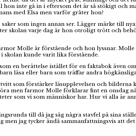
l hon inte gå in i eftersom det är så stökigt och 
mans med Elsa men varför gråter hon?
er saker som ingen annan ser. Lägger märke till ny
fter skolan varje dag är hon otroligt trött och behö
Farmor Molle är förstående och hon lyssnar. Molle 
 skolan kunde varit lika förstående.
som en berättelse istället för en faktabok även om
arn läsa eller barn som träffar andra högkänsliga 
artvitt som förstärker läsupplevelsen och bilderna 
göra men farmor Molle förklarar fint en onsdag nä
eter som vi som människor har. Hur vi alla är a
ngsrunda till då jag såg några stavfel på sina stäl
g men jag tycker ändå sammanfattningsvis att det 