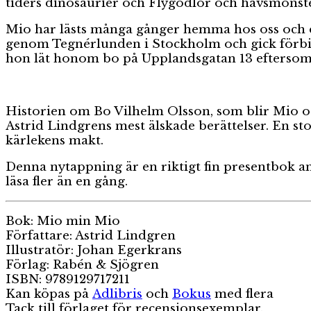
tiders dinosaurier och Flygödlor och havsmonster
Mio har lästs många gånger hemma hos oss och de
genom Tegnérlunden i Stockholm och gick förbi 
hon lät honom bo på Upplandsgatan 13 eftersom
Historien om Bo Vilhelm Olsson, som blir Mio oc
Astrid Lindgrens mest älskade berättelser. En st
kärlekens makt.
Denna nytappning är en riktigt fin presentbok an
läsa fler än en gång.
Bok: Mio min Mio
Författare: Astrid Lindgren
Illustratör: Johan Egerkrans
Förlag: Rabén & Sjögren
ISBN: 9789129717211
Kan köpas på
Adlibris
och
Bokus
med flera
Tack till förlaget för recensionsexemplar.