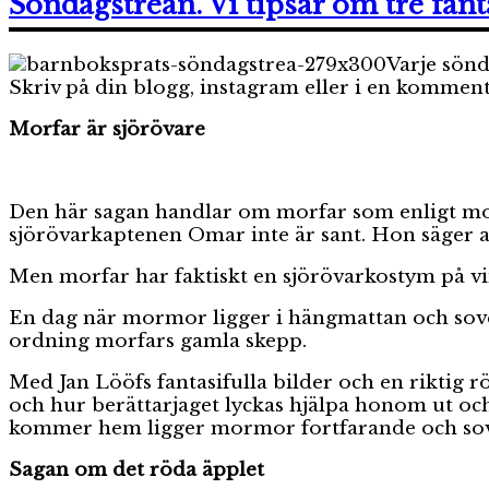
Söndagstrean. Vi tipsar om tre fant
Varje sönd
Skriv på din blogg, instagram eller i en komment
Morfar är sjörövare
Den här sagan handlar om morfar som enligt mor
sjörövarkaptenen Omar inte är sant. Hon säger att
Men morfar har faktiskt en sjörövarkostym på v
En dag när mormor ligger i hängmattan och sove
ordning morfars gamla skepp.
Med Jan Lööfs fantasifulla bilder och en riktig r
och hur berättarjaget lyckas hjälpa honom ut och
kommer hem ligger mormor fortfarande och sov
Sagan om det röda äpplet