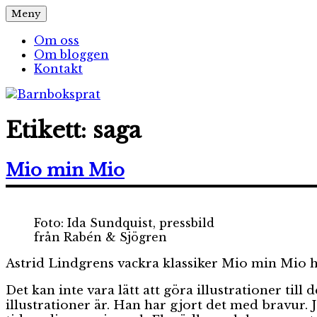
Hoppa
Meny
Barnboksprat
– en blogg om barnböcker
till
innehåll
Om oss
Om bloggen
Kontakt
Etikett:
saga
Mio min Mio
Foto: Ida Sundquist, pressbild
från Rabén & Sjögren
Astrid Lindgrens vackra klassiker Mio min Mio ha
Det kan inte vara lätt att göra illustrationer ti
illustrationer är. Han har gjort det med bravur. 