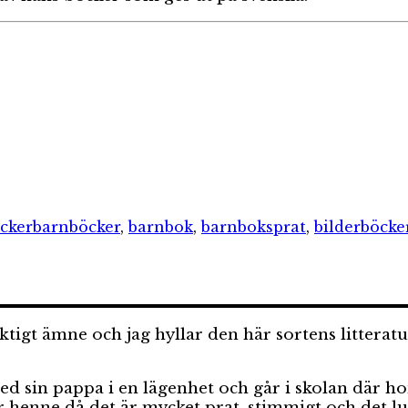
er
Etiketter
cker
barnböcker
,
barnbok
,
barnboksprat
,
bilderböcke
a
tigt ämne och jag hyllar den här sortens litteratu
sin pappa i en lägenhet och går i skolan där hon 
för henne då det är mycket prat, stimmigt och det 