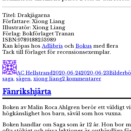
Titel: Drakjägarna
Författare: Xiong Liang
Illustratör: Xiong Liang
Förlag: Bokförlaget Tranan
ISBN:9789188253989
Kan köpas hos
Adlibris
och
Bokus
med flera
Tack till förlaget för recensionsexemplar.
Författare
Publicerat
Kategori
den
AC Hellstrand
2020-06-24
2020-06-23
Bilderbö
till
saga
,
sägen
,
xiong liang
2 kommentarer
Drakjägarn
Fänrikshjärta
Boken av Malin Roca Ahlgren berör ett väldigt vik
högkänslighet hos barn, såväl som hos vuxna.
Boken handlar om Saga som är 12 år. Hon bor med 
ofta stökigt och vissa lektioner är outhärdliga 