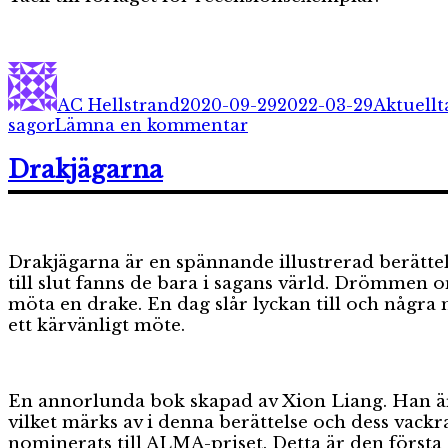
Författare
Publicerat
Kategori
den
AC Hellstrand
2020-09-29
2022-03-29
Aktuellt
till
sagor
Lämna en kommentar
Mio
min
Drakjägarna
Mio
Drakjägarna är en spännande illustrerad berättel
till slut fanns de bara i sagans värld. Drömmen 
möta en drake. En dag slår lyckan till och några
ett kärvänligt möte.
En annorlunda bok skapad av Xion Liang. Han är e
vilket märks av i denna berättelse och dess vackr
nominerats till ALMA-priset. Detta är den första