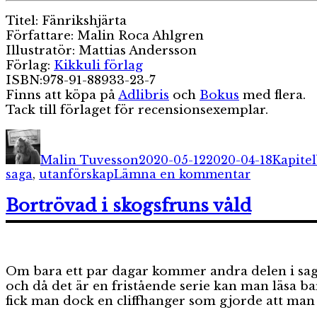
Titel: Fänrikshjärta
Författare: Malin Roca Ahlgren
Illustratör: Mattias Andersson
Förlag:
Kikkuli förlag
ISBN:978-91-88933-23-7
Finns att köpa på
Adlibris
och
Bokus
med flera.
Tack till förlaget för recensionsexemplar.
Författare
Publicerat
Katego
den
Malin Tuvesson
2020-05-12
2020-04-18
Kapite
till
saga
,
utanförskap
Lämna en kommentar
Fänrikshjä
Bortrövad i skogsfruns våld
Om bara ett par dagar kommer andra delen i sago
och då det är en fristående serie kan man läsa ba
fick man dock en cliffhanger som gjorde att man vi