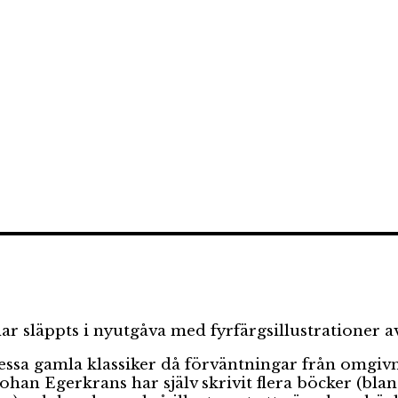
r släppts i nyutgåva med fyrfärgsillustrationer a
ll dessa gamla klassiker då förväntningar från omgi
Johan Egerkrans har själv skrivit flera böcker (bl