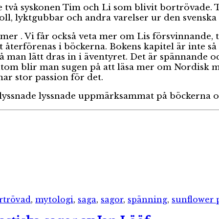
de två syskonen Tim och Li som blivit bortrövade. 
troll, lyktgubbar och andra varelser ur den svensk
 mer . Vi får också veta mer om Lis försvinnande, 
t återförenas i böckerna. Bokens kapitel är inte så 
då man lätt dras in i äventyret. Det är spännande o
sutom blir man sugen på att läsa mer om Nordisk 
ar stor passion för det.
 lyssnade lyssnade uppmärksammat på böckerna oc
iketter
rtrövad
,
mytologi
,
saga
,
sagor
,
spänning
,
sunflower 