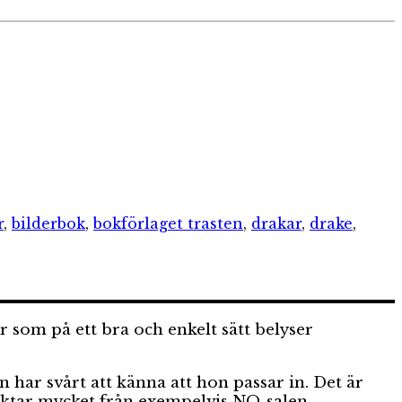
r
,
bilderbok
,
bokförlaget trasten
,
drakar
,
drake
,
r som på ett bra och enkelt sätt belyser
har svårt att känna att hon passar in. Det är
luktar mycket från exempelvis NO-salen.