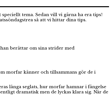
v
peciellt tema. Sedan vill vi gärna ha era tips!
söndagstrea så att vi hittar dina tips.
 han berättar om sina strider med
som morfar känner och tillsammans gör de i
Deras långa seglats, hur morfar hamnar i fängelse
entligt dramatisk men de lyckas klara sig. När de