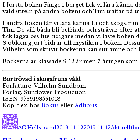
I första boken Fånge i berget fick vi lära känna 
våld (titeln på andra boken) och Tim träffar på 
I andra boken får vi lära känna Li och skogsfrun
Tim. De vill båda bli befriade och strävar efter at
fick lägga oss lite tidigare medan vi läste boken 
Sjöblom gjort bidrar till mystiken i boken. Des
Vilhelm som skrivit böckerna kan sitt ämne och h
Böckerna är klassade 9-12 år men 7-åringen som
Bortrövad i skogsfruns våld
Författare: Vilhelm Sundbom
Förlag: Sunflower Production
ISBN: 9789198551013
Köp: t.ex. hos
Bokus
eller
Adlibris
Författare
Publicerat
Kategorier
Et
den
AC Hellstrand
2019-11-12
2019-11-12
Aktuellt
bo