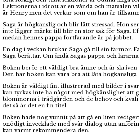
Lektionerna i idrott är en vånda och matsalen vil
är Henry men det verkar som om han är tillsam
Saga är högkänslig och blir lätt stressad. Hon s
inte lägger märke till blir en stor sak för Saga. E
medan hennes pappa fortfarande är på jobbet.
En dag i veckan brukar Saga gå till sin farmor. 
Saga berättar. Om ändå Sagas pappa och lärarna i
Boken berör ett väldigt bra ämne och är skriven 
Den här boken kan vara bra att låta högkänsliga b
Boken är väldigt fint illustrerad med bilder i sv
kan tyckas inte ha något med högkänslighet att 
blommorna i trädgården och de behov och kvalit
det så är det en fin titel.
Boken hade nog vunnit på att gå en liten redigeri
onödigt invecklade med svår dialog utan anförin
kan varmt rekommendera den.