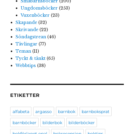
Småbarnsböcker
(200)
Ungdomsböcker
(253)
Vuxenböcker
(23)
Skapande
(32)
Skrivande
(22)
Söndagstrean
(46)
Tävlingar
(77)
Teman
(11)
Tyckt & tänkt
(65)
Webbtips
(38)
ETIKETTER
alfabeta
argasso
barnbok
barnboksprat
barnböcker
bilderbok
bilderböcker
bokförlaget opal
bokrecension
boktips