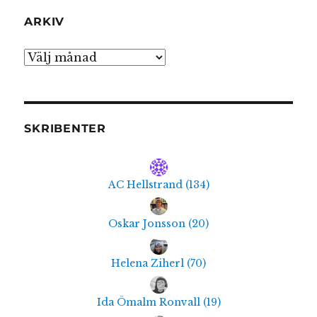
ARKIV
Arkiv
SKRIBENTER
AC Hellstrand
(
134
)
Oskar Jonsson
(
20
)
Helena Ziherl
(
70
)
Ida Ömalm Ronvall
(
19
)