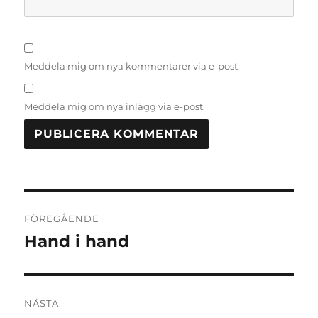
Meddela mig om nya kommentarer via e-post.
Meddela mig om nya inlägg via e-post.
Inläggsnavigering
FÖREGÅENDE
Hand i hand
Föregående
inlägg:
NÄSTA