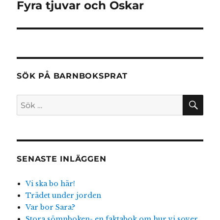
Fyra tjuvar och Oskar
Nästa
inlägg:
SÖK PÅ BARNBOKSPRAT
SÖ
Sök
efter:
SENASTE INLÄGGEN
Vi ska bo här!
Trädet under jorden
Var bor Sara?
Stora sömnboken- en faktabok om hur vi sover