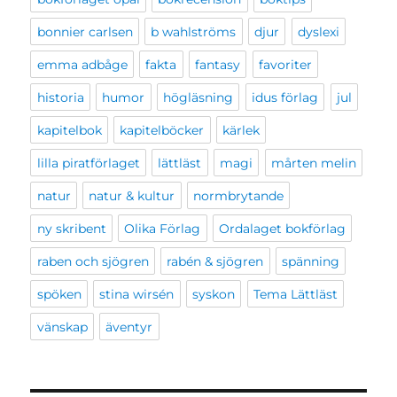
bonnier carlsen
b wahlströms
djur
dyslexi
emma adbåge
fakta
fantasy
favoriter
historia
humor
högläsning
idus förlag
jul
kapitelbok
kapitelböcker
kärlek
lilla piratförlaget
lättläst
magi
mårten melin
natur
natur & kultur
normbrytande
ny skribent
Olika Förlag
Ordalaget bokförlag
raben och sjögren
rabén & sjögren
spänning
spöken
stina wirsén
syskon
Tema Lättläst
vänskap
äventyr