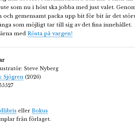
r ute som nu i höst ska jobba med just valet. Geno
n och gemensamt packa upp bit för bit är det stör
nga som möjligt tar till sig av det fina innehållet.
gärna med
Rösta på vargen!
ar
lustratör: Steve Nyberg
& Sjögren
(2026)
55527
dlibris
eller
Bokus
plar från förlaget.