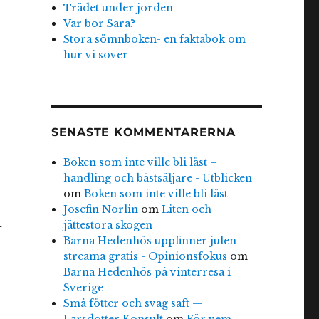
Trädet under jorden
Var bor Sara?
Stora sömnboken- en faktabok om
hur vi sover
SENASTE KOMMENTARERNA
Boken som inte ville bli läst –
handling och bästsäljare - Utblicken
om
Boken som inte ville bli läst
Josefin Norlin
om
Liten och
t
jättestora skogen
Barna Hedenhös uppfinner julen –
streama gratis - Opinionsfokus
om
Barna Hedenhös på vinterresa i
Sverige
Små fötter och svag saft —
Larsdotter Konsult
om
För vem