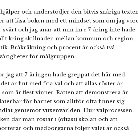
hjälper och understödjer den bitvis snåriga texte
er att läsa boken med ett mindset som om jag vor
r svårt och jag anar att min inre 7-åring inte hade
 allt kring skillnaden mellan kommun och region
itik. Bråkräkning och procent är också två
vårigheter för målgruppen.
r jag att 7-åringen hade greppat det här med
det är fint med fria val och att allas röster är
 som är flest vinner. Rätten att demonstrera är
laterbar för barnet som alltför ofta finner sig
andlat gentemot vuxenvärlden. Hur valprocessen
tiken där man röstar i (oftast) skolan och att
orterar och medborgarna följer valet är också