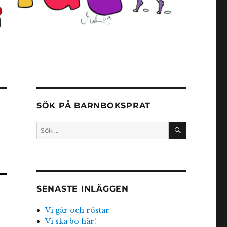
SÖK PÅ BARNBOKSPRAT
SÖK
Sök
efter:
SENASTE INLÄGGEN
Vi går och röstar
Vi ska bo här!