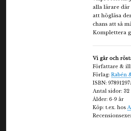
alla lärare dä
att högläsa de
chans att så må
Komplettera 
Vi går och röst
Författare & il
Förlag:
Rabén 
ISBN: 97891297
Antal sidor: 32
Ålder: 6-9 år
Köp: t.ex. hos
A
Recensionsexem