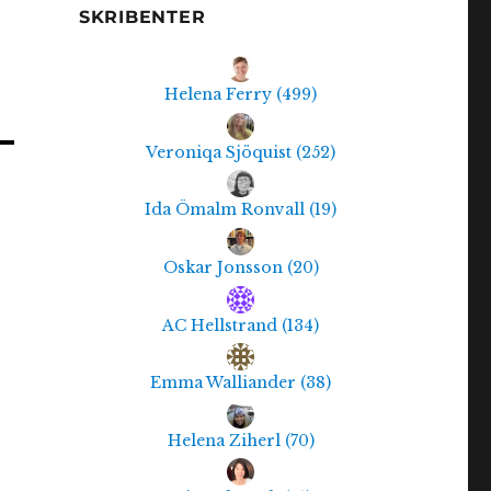
SKRIBENTER
Helena Ferry
(
499
)
Veroniqa Sjöquist
(
252
)
Ida Ömalm Ronvall
(
19
)
Oskar Jonsson
(
20
)
AC Hellstrand
(
134
)
Emma Walliander
(
38
)
Helena Ziherl
(
70
)