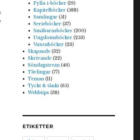
Fylla-i-böcker
(19)
Kapitelböcker
(588)
n
Samlingar
(51)
e
Serieböcker
(37)
Småbarnsböcker
(200)
Ungdomsböcker
(253)
Vuxenböcker
(23)
Skapande
(32)
Skrivande
(22)
Söndagstrean
(46)
Tävlingar
(77)
Teman
(11)
Tyckt & tänkt
(65)
Webbtips
(38)
ETIKETTER