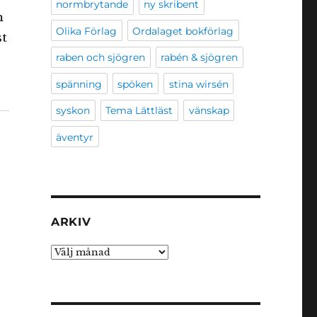
normbrytande
ny skribent
m
Olika Förlag
Ordalaget bokförlag
st
raben och sjögren
rabén & sjögren
spänning
spöken
stina wirsén
syskon
Tema Lättläst
vänskap
äventyr
ARKIV
Arkiv