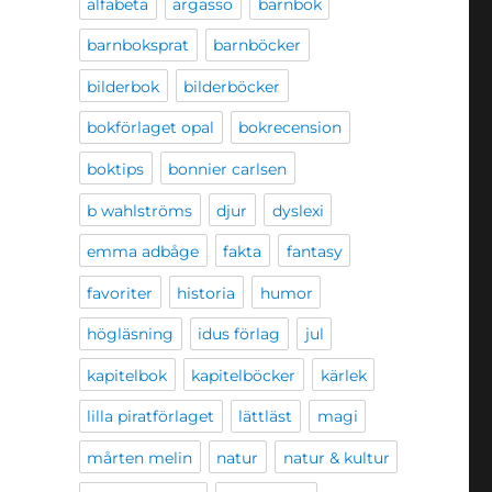
alfabeta
argasso
barnbok
barnboksprat
barnböcker
bilderbok
bilderböcker
bokförlaget opal
bokrecension
boktips
bonnier carlsen
b wahlströms
djur
dyslexi
emma adbåge
fakta
fantasy
favoriter
historia
humor
högläsning
idus förlag
jul
kapitelbok
kapitelböcker
kärlek
lilla piratförlaget
lättläst
magi
mårten melin
natur
natur & kultur