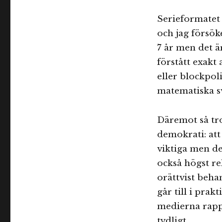
Serieformatet 
och jag försök
7 år men det ä
förstått exakt
eller blockpol
matematiska s
Däremot så tro
demokrati: att 
viktiga men de
också högst re
orättvist beh
går till i prak
medierna rapp
tydligt.