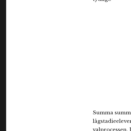
Summa summaru
lågstadieeleve
valprocessen.