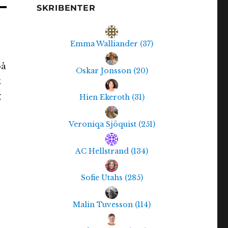
SKRIBENTER
Emma Walliander
(
37
)
på
Oskar Jonsson
(
20
)
k
g
Hien Ekeroth
(
31
)
Veroniqa Sjöquist
(
251
)
AC Hellstrand
(
134
)
Sofie Utahs
(
285
)
Malin Tuvesson
(
114
)