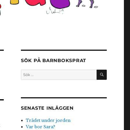
SÖK PÅ BARNBOKSPRAT
SÖK
Sök
efter:
SENASTE INLÄGGEN
Trädet under jorden
t
Var bor Sara?