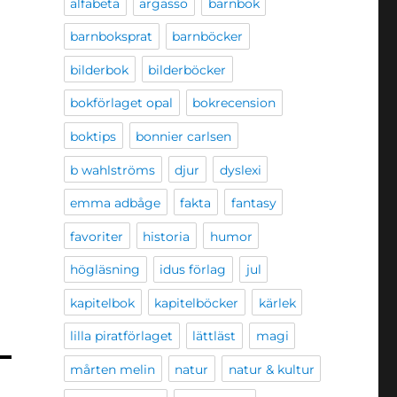
alfabeta
argasso
barnbok
barnboksprat
barnböcker
bilderbok
bilderböcker
bokförlaget opal
bokrecension
boktips
bonnier carlsen
b wahlströms
djur
dyslexi
emma adbåge
fakta
fantasy
favoriter
historia
humor
högläsning
idus förlag
jul
kapitelbok
kapitelböcker
kärlek
lilla piratförlaget
lättläst
magi
mårten melin
natur
natur & kultur