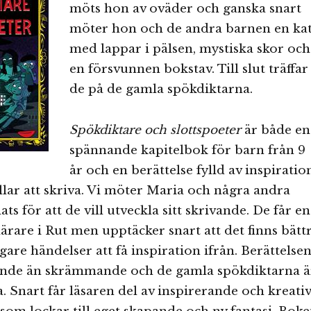
möts hon av oväder och ganska snart
möter hon och de andra barnen en kat
med lappar i pälsen, mystiska skor och
en försvunnen bokstav. Till slut träffar
de på de gamla spökdiktarna.
Spökdiktare och slottspoeter
är både en
spännande kapitelbok för barn från 9
år och en berättelse fylld av inspiratio
illar att skriva. Vi möter Maria och några andra
s för att de vill utveckla sitt skrivande. De får en
lärare i Rut men upptäcker snart att det finns bätt
gare händelser att få inspiration ifrån. Berättelse
nde än skrämmande och de gamla spökdiktarna ä
a. Snart får läsaren del av inspirerande och kreati