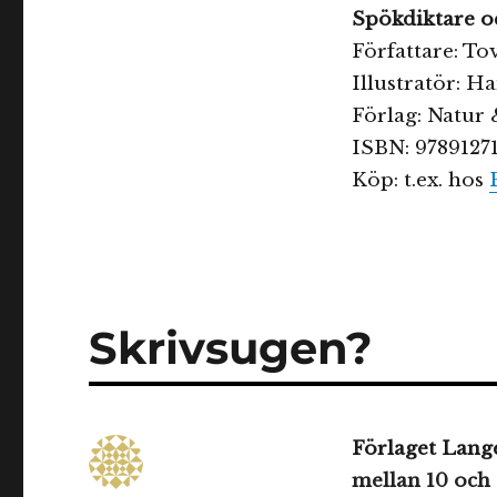
Spökdiktare oc
Författare: To
Illustratör: 
Förlag: Natur 
ISBN: 9789127
Köp: t.ex. hos
Skrivsugen?
Förlaget Lang
mellan 10 och 