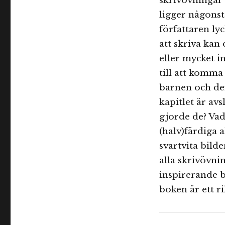
skrivövningar 
ligger någons
författaren lyc
att skriva kan 
eller mycket i
till att komma 
barnen och der
kapitlet är av
gjorde de? Vad
(halv)färdiga a
svartvita bilde
alla skrivövni
inspirerande 
boken är ett rik