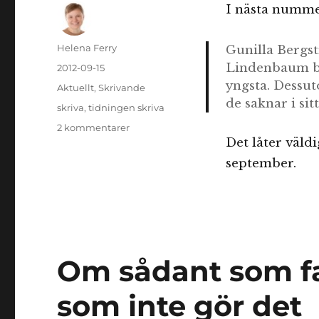
I nästa numm
Författare
Helena Ferry
Gunilla Bergst
Lindenbaum be
Publicerat
2012-09-15
den
yngsta. Dessut
Kategorier
Aktuellt
,
Skrivande
de saknar i sit
Etiketter
skriva
,
tidningen skriva
till
2 kommentarer
Det låter väldi
Barnboksspecial
i
september.
tidningen
Skriva
Om sådant som fa
som inte gör det