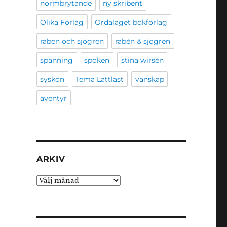
normbrytande
ny skribent
Olika Förlag
Ordalaget bokförlag
raben och sjögren
rabén & sjögren
r
spänning
spöken
stina wirsén
syskon
Tema Lättläst
vänskap
äventyr
ARKIV
Arkiv