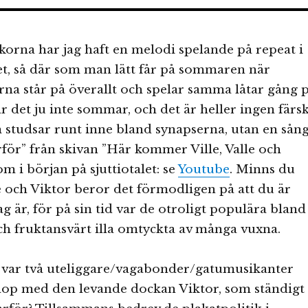
korna har jag haft en melodi spelande på repeat i
et, så där som man lätt får på sommaren när
na står på överallt och spelar samma låtar gång 
är det ju inte sommar, och det är heller ingen färs
studsar runt inne bland synapserna, utan en sån
för” från skivan ”Här kommer Ville, Valle och
m i början på sjuttiotalet: se
Youtube
. Minns du
lle och Viktor beror det förmodligen på att du är
g är, för på sin tid var de otroligt populära bland
h fruktansvärt illa omtyckta av många vuxna.
e var två uteliggare/vagabonder/gatumusikanter
ihop med den levande dockan Viktor, som ständigt