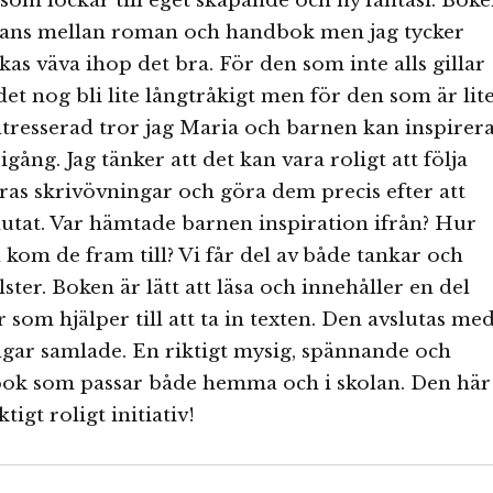
som lockar till eget skapande och ny fantasi. Bok
tans mellan roman och handbok men jag tycker
kas väva ihop det bra. För den som inte alls gillar
det nog bli lite långtråkigt men för den som är lit
ntresserad tror jag Maria och barnen kan inspirer
igång. Jag tänker att det kan vara roligt att följa
as skrivövningar och göra dem precis efter att
slutat. Var hämtade barnen inspiration ifrån? Hur
 kom de fram till? Vi får del av både tankar och
lster. Boken är lätt att läsa och innehåller en del
r som hjälper till att ta in texten. Den avslutas me
ngar samlade. En riktigt mysig, spännande och
bok som passar både hemma och i skolan. Den här
tigt roligt initiativ!