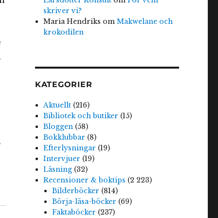
en
skriver vi?
Maria Hendriks
om
Makwelane och
krokodilen
e
a
KATEGORIER
Aktuellt
(216)
Bibliotek och butiker
(15)
Bloggen
(58)
Bokklubbar
(8)
d
Efterlysningar
(19)
Intervjuer
(19)
Läsning
(32)
Recensioner & boktips
(2 223)
Bilderböcker
(814)
Börja-läsa-böcker
(69)
Faktaböcker
(237)