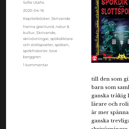
Författare
Sofie Utahs
Publicerat
2020-04-16
den
Kategorier
Kapitelböcker
,
Skrivande
Etiketter
hanna granlund
,
natur &
kultur
,
Skrivande
,
skrivövningar
,
spökdiktare
och slottspoeter
,
spöken
,
spökhistorier
,
tove
berggren
till
1 kommentar
Spökdiktare
och
till den som g
slottspoeter
barn som samlat
ganska tråkig 
lärare och roli
är mer spänna
ganska trevlig