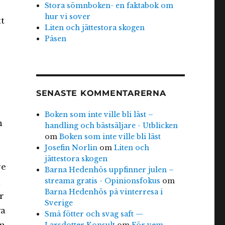
Stora sömnboken- en faktabok om
hur vi sover
t
Liten och jättestora skogen
Påsen
SENASTE KOMMENTARERNA
Boken som inte ville bli läst –
n
handling och bästsäljare - Utblicken
om
Boken som inte ville bli läst
Josefin Norlin
om
Liten och
jättestora skogen
re
Barna Hedenhös uppfinner julen –
streama gratis - Opinionsfokus
om
n
Barna Hedenhös på vinterresa i
r
Sverige
va
Små fötter och svag saft —
Larsdotter Konsult
om
För vem