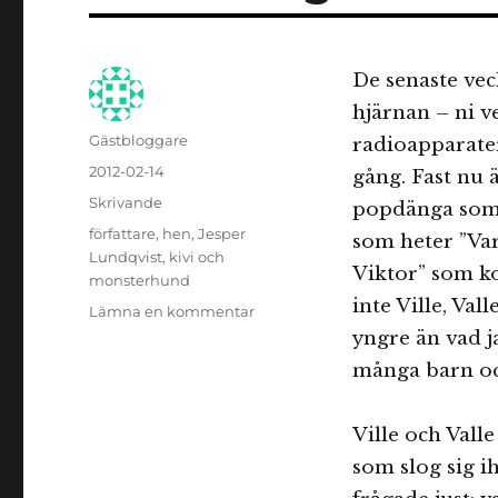
De senaste vec
hjärnan – ni v
Författare
Gästbloggare
radioapparater
Publicerat
2012-02-14
gång. Fast nu 
den
Kategorier
Skrivande
popdänga som 
Etiketter
författare
,
hen
,
Jesper
som heter ”Var
Lundqvist
,
kivi och
Viktor” som ko
monsterhund
inte Ville, Va
till
Lämna en kommentar
Om
yngre än vad ja
sådant
många barn oc
som
fastnar
och
Ville och Vall
sådant
som slog sig 
som
inte