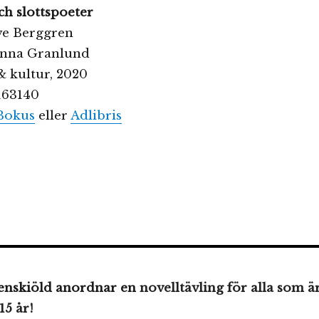
h slottspoeter
ve Berggren
Hanna Granlund
& kultur, 2020
163140
Bokus
eller
Adlibris
enskiöld anordnar en
novelltävling för alla som ä
15 år!