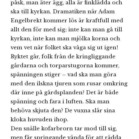
påsk, man äter ägg, alla är finklädda och
ska till kyrkan. Dramatiken när Adam
Engelbrekt kommer lös är kraftfull med
allt den för med sig; inte kan man gå till
kyrkan, inte kan man mjölka korna och
vem vet när folket ska våga sig ut igen!
Ryktet går, folk från de kringliggande
gårdarna och torparstugorna kommer,
spänningen stiger – vad ska man göra
med den ilskna tjuren som rusar omkring
där inne på gårdsplanden? Det är både
spänning och fara i luften. Ska man
behöva skjuta den? De vuxna slår sina
kloka huvuden ihop.
Den snälle kofarbrorn tar mod till sig,
men får springande vända för att rädda