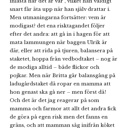
inlåsta när det är vår”, vilket han väldigt
snart får äta upp när han själv drattar i.
Men utmaningarna fortsätter: vem är
modigast? det ena risktagandet följer
efter det andra: att gå in i hagen för att
mata lammungen när baggen Ulrik är
där, eller att rida på tjuren, balansera på
staketet, hoppa från vedbodtaket – nog är
de modiga alltid – både flickor och
pojkar. Men när Britta går balansgång på
ladugårdstaket då ropar en mamma att
hon genast ska gå ner – men först då!
Och det är det jag reagerar på som
mamma och farmor att allt det andra fick
de göra på egen risk men det fanns en
gräns, och att mamman såg inifrån köket