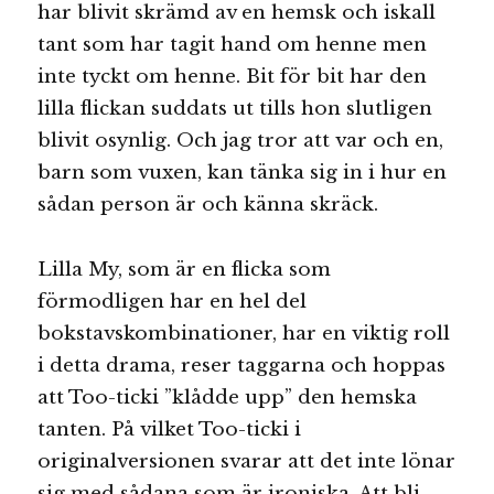
har blivit skrämd av en hemsk och iskall
tant som har tagit hand om henne men
inte tyckt om henne. Bit för bit har den
lilla flickan suddats ut tills hon slutligen
blivit osynlig. Och jag tror att var och en,
barn som vuxen, kan tänka sig in i hur en
sådan person är och känna skräck.
Lilla My, som är en flicka som
förmodligen har en hel del
bokstavskombinationer, har en viktig roll
i detta drama, reser taggarna och hoppas
att Too-ticki ”klådde upp” den hemska
tanten. På vilket Too-ticki i
originalversionen svarar att det inte lönar
sig med sådana som är ironiska. Att bli