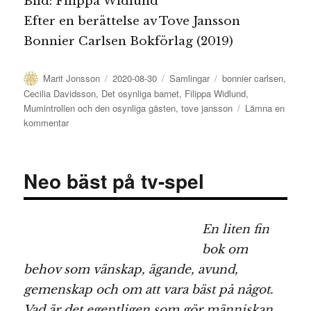
Bild: Filippa Widlund
Efter en berättelse av Tove Jansson
Bonnier Carlsen Bokförlag (2019)
Författare
Publicerat
Kategorier
Etiketter
Marit Jonsson
2020-08-30
Samlingar
bonnier carlsen
,
den
Cecilia Davidsson
,
Det osynliga barnet
,
Filippa Widlund
,
Mumintrollen och den osynliga gästen
,
tove jansson
Lämna en
till
kommentar
Osynliga
barn
är
Neo bäst på tv-spel
tidlösa
men
måste
synliggöras
En liten fin
i
bok om
alla
tider
behov som vänskap, ägande, avund,
gemenskap och om att vara bäst på något.
Vad är det egentligen som gör människan