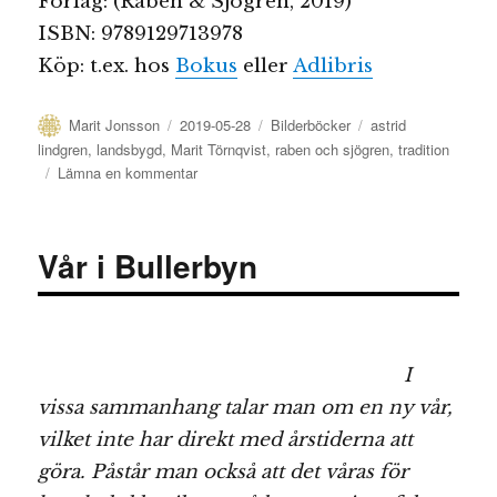
Förlag: (Rabén & Sjögren, 2019)
ISBN: 9789129713978
Köp: t.ex. hos
Bokus
eller
Adlibris
Författare
Publicerat
Kategorier
Etiketter
Marit Jonsson
2019-05-28
Bilderböcker
astrid
den
lindgren
,
landsbygd
,
Marit Törnqvist
,
raben och sjögren
,
tradition
till
Lämna en kommentar
Kalle
–
den
Vår i Bullerbyn
lille
tjurfäktaren
I
vissa sammanhang talar man om en ny vår,
vilket inte har direkt med årstiderna att
göra. Påstår man också att det våras för