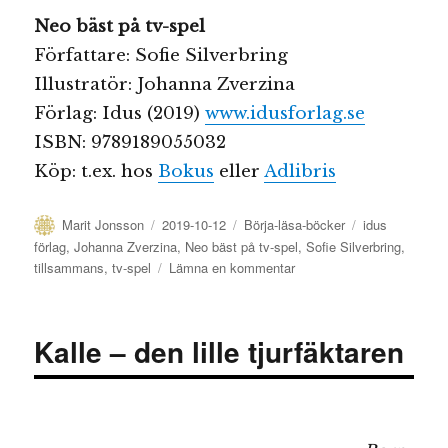
Neo bäst på tv-spel
Författare: Sofie Silverbring
Illustratör: Johanna Zverzina
Förlag: Idus (2019)
www.idusforlag.se
ISBN: 9789189055032
Köp: t.ex. hos
Bokus
eller
Adlibris
Författare
Publicerat
Kategorier
Etiketter
Marit Jonsson
2019-10-12
Börja-läsa-böcker
idus
den
förlag
,
Johanna Zverzina
,
Neo bäst på tv-spel
,
Sofie Silverbring
,
till
tillsammans
,
tv-spel
Lämna en kommentar
Neo
bäst
på
Kalle – den lille tjurfäktaren
tv-
spel