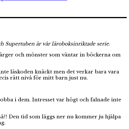
Quiz
och
Supertuben
är vår läroboksinriktade serie
.
färger och mönster som väntar in böckerna om
 inte läskoden knäckt men det verkar bara vara
is rätt nivå för mitt barn just nu.
obba i dem. Intresset var högt och falnade inte
t så?! Den tid som läggs ner nu kommer ju hjälpa
ng.