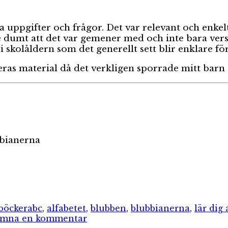
a uppgifter och frågor. Det var relevant och enkelt 
e dumt att det var gemener med och inte bara vers
 i skolåldern som det generellt sett blir enklare 
as material då det verkligen sporrade mitt barn
bbianerna
ier
Etiketter
-böcker
abc
,
alfabetet
,
blubben
,
blubbianerna
,
lär dig
till
mna en kommentar
Böcker