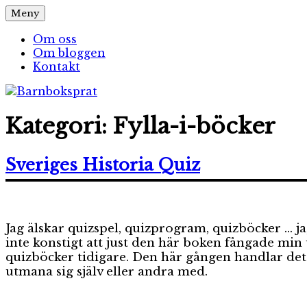
Hoppa
Meny
Barnboksprat
– en blogg om barnböcker
till
innehåll
Om oss
Om bloggen
Kontakt
Kategori:
Fylla-i-böcker
Sveriges Historia Quiz
Jag älskar quizspel, quizprogram, quizböcker … ja
inte konstigt att just den här boken fångade mi
quizböcker tidigare. Den här gången handlar det
utmana sig själv eller andra med.