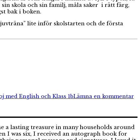
sin skola och sin familj, måla saker i rätt färg,
gst bak i boken.
uvträna” lite inför skolstarten och de första
til
Sk
oj med English och Klass 1b
Lämna en kommentar
m
En
o
Kl
1b
me a lasting treasure in many households around
en I was six, I received an autograph book for