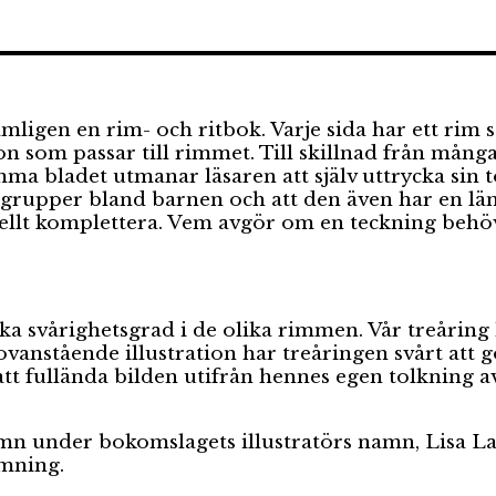
från
Supertuben
Tekla
igen en rim- och ritbok. Varje sida har ett rim s
tion som passar till rimmet. Till skillnad från mån
mma bladet utmanar läsaren att själv uttrycka sin t
upper bland barnen och att den även har en längre 
ellt komplettera. Vem avgör om en teckning behövs
ika svårighetsgrad i de olika rimmen. Vår treårin
 ovanstående illustration har treåringen svårt at
att fullända bilden utifrån hennes egen tolkning av 
 namn under bokomslagets illustratörs namn, Lisa L
rmning.