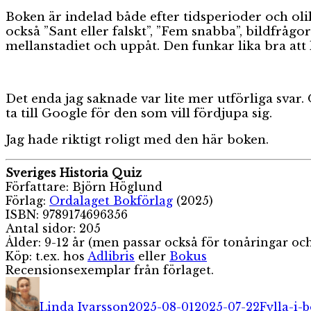
Boken är indelad både efter tidsperioder och olika
också ”Sant eller falskt”, ”Fem snabba”, bildfrågo
mellanstadiet och uppåt. Den funkar lika bra att 
Det enda jag saknade var lite mer utförliga svar. 
ta till Google för den som vill fördjupa sig.
Jag hade riktigt roligt med den här boken.
Sveriges Historia Quiz
Författare: Björn Höglund
Förlag:
Ordalaget Bokförlag
(2025)
ISBN: 9789174696356
Antal sidor: 205
Ålder: 9-12 år (men passar också för tonåringar oc
Köp: t.ex. hos
Adlibris
eller
Bokus
Recensionsexemplar från förlaget.
Författare
Publicerat
Kategori
den
Linda Ivarsson
2025-08-01
2025-07-22
Fylla-i-