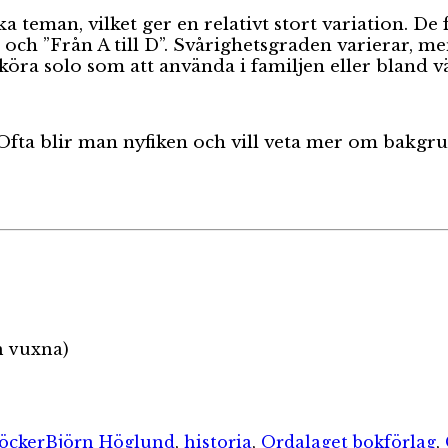
 teman, vilket ger en relativt stort variation. De f
r och ”Från A till D”. Svårighetsgraden varierar, me
köra solo som att använda i familjen eller bland v
Ofta blir man nyfiken och vill veta mer om bakgrund
h vuxna)
er
Etiketter
böcker
Björn Höglund
,
historia
,
Ordalaget bokförlag
,