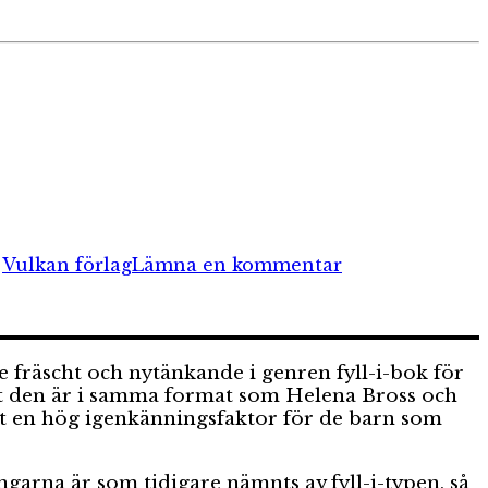
till
Mammor
,
Vulkan förlag
Lämna en kommentar
kan
te fräscht och nytänkande i genren fyll-i-bok för
tt den är i samma format som Helena Bross och
rt en hög igenkänningsfaktor för de barn som
ingarna är som tidigare nämnts av fyll-i-typen, så