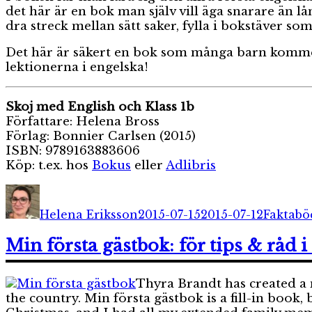
det här är en bok man själv vill äga snarare än lån
dra streck mellan sätt saker, fylla i bokstäver so
Det här är säkert en bok som många barn kommer at
lektionerna i engelska!
Skoj med English och Klass 1b
Författare: Helena Bross
Förlag: Bonnier Carlsen (2015)
ISBN: 9789163883606
Köp: t.ex. hos
Bokus
eller
Adlibris
Författare
Publicerat
Kategor
den
Helena Eriksson
2015-07-15
2015-07-12
Faktabö
Min första gästbok: för tips & råd i 
Thyra Brandt has created a 
the country. Min första gästbok is a fill-in book