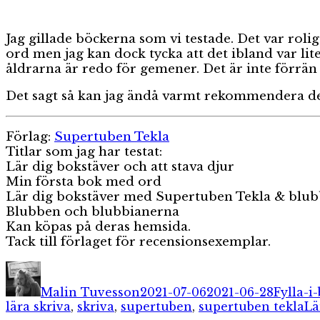
Jag gillade böckerna som vi testade. Det var rolig
ord men jag kan dock tycka att det ibland var lit
åldrarna är redo för gemener. Det är inte förrän
Det sagt så kan jag ändå varmt rekommendera der
Förlag:
Supertuben Tekla
Titlar som jag har testat:
Lär dig bokstäver och att stava djur
Min första bok med ord
Lär dig bokstäver med Supertuben Tekla & blu
Blubben och blubbianerna
Kan köpas på deras hemsida.
Tack till förlaget för recensionsexemplar.
Författare
Publicerat
Kategor
den
Malin Tuvesson
2021-07-06
2021-06-28
Fylla-i
lära skriva
,
skriva
,
supertuben
,
supertuben tekla
Lä