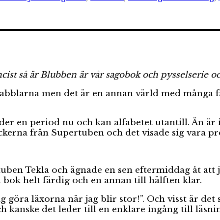
cist så är Blubben är vår sagobok och pysselserie 
 Babblarna men det är en annan värld med många 
der en period nu och kan alfabetet utantill. Än är
kerna från Supertuben och det visade sig vara prec
tuben Tekla och ägnade en sen eftermiddag åt att j
bok helt färdig och en annan till hälften klar.
g göra läxorna när jag blir stor!”. Och visst är de
h kanske det leder till en enklare ingång till läsni