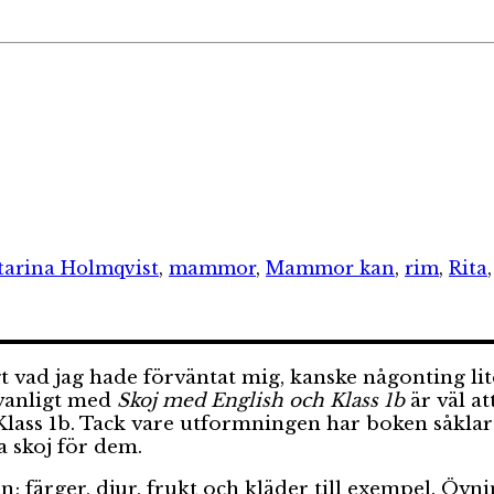
ketter
tarina Holmqvist
,
mammor
,
Mammor kan
,
rim
,
Rita
igt vad jag hade förväntat mig, kanske någonting li
ovanligt med
Skoj med English och Klass 1b
är väl a
 Klass 1b. Tack vare utformningen har boken såkla
a skoj för dem.
n; färger, djur, frukt och kläder till exempel. Övn