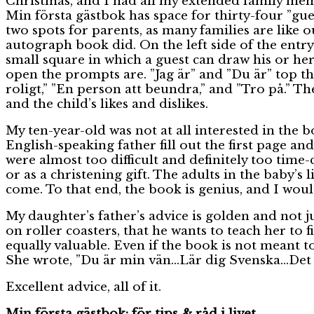
Christmas, and I had all my extended family memb
Min första gästbok has space for thirty-four ”gue
two spots for parents, as many families are like 
autograph book did. On the left side of the entry
small square in which a guest can draw his or her
open the prompts are. ”Jag är” and ”Du är” top the
roligt,” ”En person att beundra,” and ”Tro på.” T
and the child’s likes and dislikes.
My ten-year-old was not at all interested in the b
English-speaking father fill out the first page an
were almost too difficult and definitely too time
or as a christening gift. The adults in the baby’s
come. To that end, the book is genius, and I would 
My daughter’s father’s advice is golden and not j
on roller coasters, that he wants to teach her to 
equally valuable. Even if the book is not meant to
She wrote, ”Du är min vän…Lär dig Svenska…Det är
Excellent advice, all of it.
Min första gästbok: för tips & råd i livet