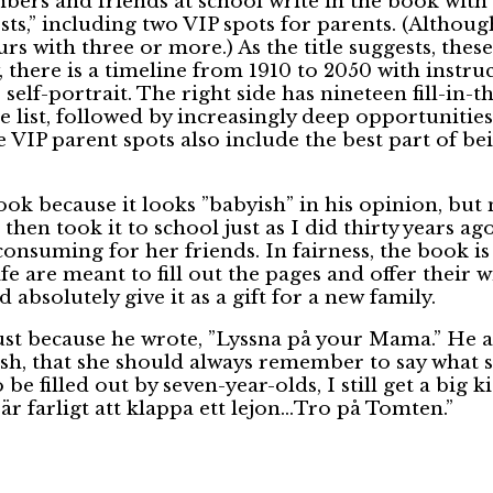
ers and friends at school write in the book with t
sts,” including two VIP spots for parents. (Althoug
ours with three or more.) As the title suggests, t
, there is a timeline from 1910 to 2050 with instru
 self-portrait. The right side has nineteen fill-in
 list, followed by increasingly deep opportunities t
he VIP parent spots also include the best part of b
ook because it looks ”babyish” in his opinion, but
d then took it to school just as I did thirty years
-consuming for her friends. In fairness, the book 
 life are meant to fill out the pages and offer thei
absolutely give it as a gift for a new family.
ust because he wrote, ”Lyssna på your Mama.” He al
fish, that she should always remember to say what s
 be filled out by seven-year-olds, I still get a bi
 farligt att klappa ett lejon…Tro på Tomten.”