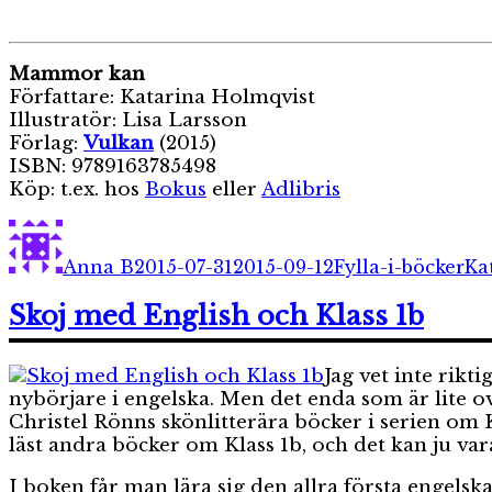
Mammor kan
Författare: Katarina Holmqvist
Illustratör: Lisa Larsson
Förlag:
Vulkan
(2015)
ISBN: 9789163785498
Köp: t.ex. hos
Bokus
eller
Adlibris
Författare
Publicerat
Kategorier
Eti
den
Anna B
2015-07-31
2015-09-12
Fylla-i-böcker
Ka
Skoj med English och Klass 1b
Jag vet inte rikt
nybörjare i engelska. Men det enda som är lite 
Christel Rönns skönlitterära böcker i serien om
läst andra böcker om Klass 1b, och det kan ju var
I boken får man lära sig den allra första engelska