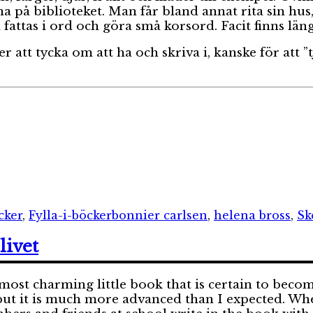
a på biblioteket. Man får bland annat rita sin hus, 
m fattas i ord och göra små korsord. Facit finns län
t tycka om att ha och skriva i, kanske för att ”tj
ier
Etiketter
cker
,
Fylla-i-böcker
bonnier carlsen
,
helena bross
,
Sk
livet
most charming little book that is certain to beco
, but it is much more advanced than I expected. Wh