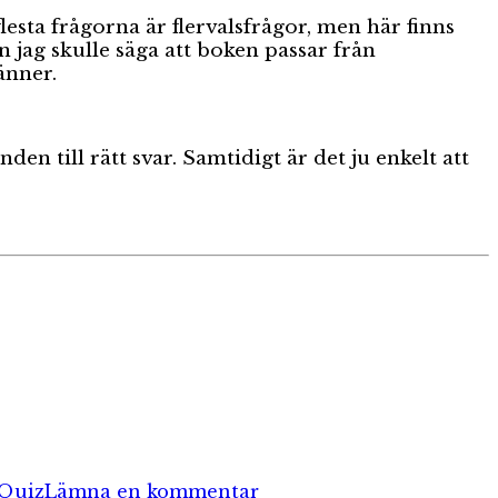
lesta frågorna är flervalsfrågor, men här finns
n jag skulle säga att boken passar från
änner.
en till rätt svar. Samtidigt är det ju enkelt att
till
Sveriges
Quiz
Lämna en kommentar
Historia