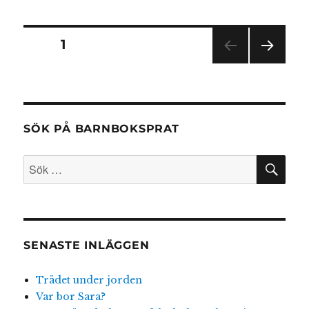
Pa
och
Tassen
Sidnumrering
SIDA
1
NÄST
för
A
SIDA
inlägg
SÖK PÅ BARNBOKSPRAT
SÖ
Sök
efter:
SENASTE INLÄGGEN
Trädet under jorden
Var bor Sara?