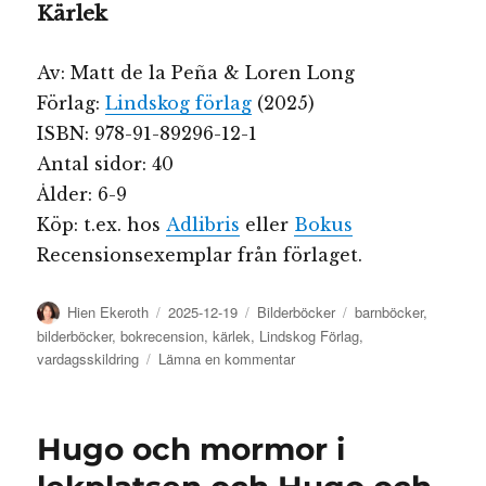
Kärlek
Av: Matt de la Peña & Loren Long
Förlag:
Lindskog förlag
(2025)
ISBN: 978-91-89296-12-1
Antal sidor: 40
Ålder: 6-9
Köp: t.ex. hos
Adlibris
eller
Bokus
Recensionsexemplar från förlaget.
Författare
Publicerat
Kategorier
Etiketter
Hien Ekeroth
2025-12-19
Bilderböcker
barnböcker
,
den
bilderböcker
,
bokrecension
,
kärlek
,
Lindskog Förlag
,
till
vardagsskildring
Lämna en kommentar
Matt
de
la
Hugo och mormor i
Peñas
bilderböcker