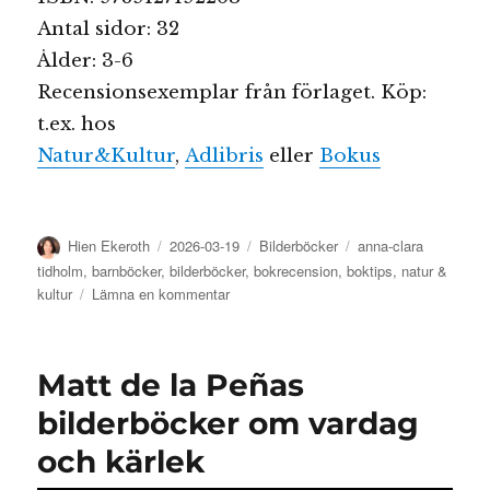
Antal sidor: 32
Ålder: 3-6
Recensionsexemplar från förlaget. Köp:
t.ex. hos
Natur&Kultur
,
Adlibris
eller
Bokus
Författare
Publicerat
Kategorier
Etiketter
Hien Ekeroth
2026-03-19
Bilderböcker
anna-clara
den
tidholm
,
barnböcker
,
bilderböcker
,
bokrecension
,
boktips
,
natur &
till
kultur
Lämna en kommentar
En
liten
vän
Matt de la Peñas
med
ett
bilderböcker om vardag
stort
och kärlek
hjärta