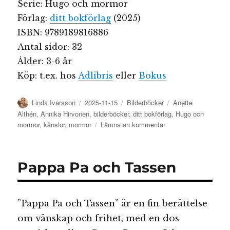
Serie: Hugo och mormor
Förlag:
ditt bokförlag
(2025)
ISBN: 9789189816886
Antal sidor: 32
Ålder: 3-6 år
Köp: t.ex. hos
Adlibris
eller
Bokus
Författare
Publicerat
Kategorier
Etiketter
Linda Ivarsson
2025-11-15
Bilderböcker
Anette
den
Althén
,
Annika Hirvonen
,
bilderböcker
,
ditt bokförlag
,
Hugo och
till
mormor
,
känslor
,
mormor
Lämna en kommentar
Hugo
och
mormor
Pappa Pa och Tassen
i
lekplatsen
och
Hugo
”Pappa Pa och Tassen” är en fin berättelse
och
om vänskap och frihet, med en dos
mormor