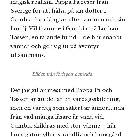
i
magisk realism. Pappa Pa reser från
affären
Sverige för att hälsa på sin dotter i
Gambia; han längtar efter värmen och sin
familj. Väl framme i Gambia träffar han
Tassen, en talande hund – de blir snabbt
vänner och ger sig ut på äventyr
tillsammans.
Bilden från förlagets hemsida
Det jag gillar mest med Pappa Pa och
Tassen är att det är en vardagsskildring,
men en vardag som säkert är annorlunda
från vad många läsare är vana vid.
Gambia skildras med stor värme – här
finns gatumyller, strandliv och hönsgård.