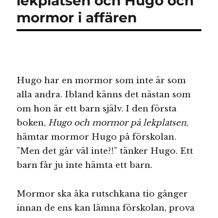
lekplatsen och Hugo och
om
mormor i affären
vardag
och
kärlek
Hugo har en mormor som inte är som
alla andra. Ibland känns det nästan som
om hon är ett barn själv. I den första
boken,
Hugo och mormor på lekplatsen
,
hämtar mormor Hugo på förskolan.
”Men det går väl inte?!” tänker Hugo. Ett
barn får ju inte hämta ett barn.
Mormor ska åka rutschkana tio gånger
innan de ens kan lämna förskolan, prova