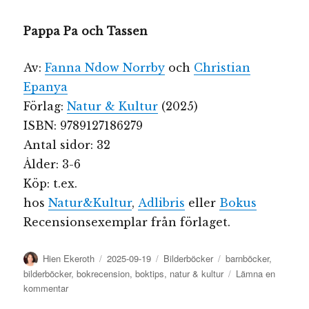
Pappa Pa och Tassen
Av:
Fanna Ndow Norrby
och
Christian
Epanya
Förlag:
Natur & Kultur
(2025)
ISBN: 9789127186279
Antal sidor: 32
Ålder: 3-6
Köp: t.ex.
hos
Natur&Kultur
,
Adlibris
eller
Bokus
Recensionsexemplar från förlaget.
Författare
Publicerat
Kategorier
Etiketter
Hien Ekeroth
2025-09-19
Bilderböcker
barnböcker
,
den
bilderböcker
,
bokrecension
,
boktips
,
natur & kultur
Lämna en
till
kommentar
Pappa