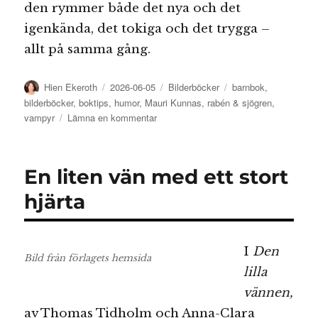
den rymmer både det nya och det
igenkända, det tokiga och det trygga –
allt på samma gång.
Författare
Publicerat
Kategorier
Etiketter
Hien Ekeroth
2026-06-05
Bilderböcker
barnbok
,
den
bilderböcker
,
boktips
,
humor
,
Mauri Kunnas
,
rabén & sjögren
,
till
vampyr
Lämna en kommentar
Vampyrfarfars
berättelser
En liten vän med ett stort
hjärta
I
Den
Bild från förlagets hemsida
lilla
vännen,
av Thomas Tidholm och Anna-Clara