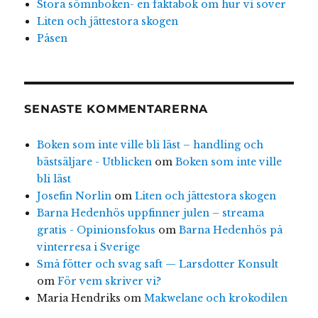
Stora sömnboken- en faktabok om hur vi sover
Liten och jättestora skogen
Påsen
SENASTE KOMMENTARERNA
Boken som inte ville bli läst – handling och
bästsäljare - Utblicken
om
Boken som inte ville
bli läst
Josefin Norlin
om
Liten och jättestora skogen
Barna Hedenhös uppfinner julen – streama
gratis - Opinionsfokus
om
Barna Hedenhös på
vinterresa i Sverige
Små fötter och svag saft — Larsdotter Konsult
om
För vem skriver vi?
Maria Hendriks
om
Makwelane och krokodilen