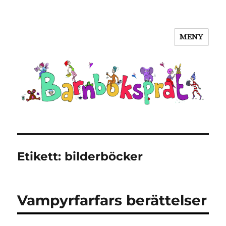
MENY
Barnboksprat
Etikett:
bilderböcker
Vampyrfarfars berättelser