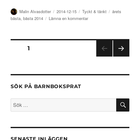
Författare
Publicerat
Kategorier
Etiketter
Malin Alvasdotter
2014-12-15
Tyckt & tänkt
årets
den
till
bästa
,
bästa 2014
Lämna en kommentar
Malins
favoriter
2014
Sidnumrering
SIDA
1
NÄST
för
A
SIDA
inlägg
SÖK PÅ BARNBOKSPRAT
SÖ
Sök
efter:
SENASTE INLÄGGEN