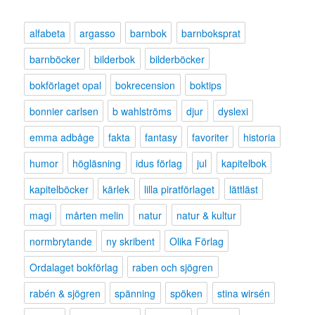
alfabeta
argasso
barnbok
barnboksprat
barnböcker
bilderbok
bilderböcker
bokförlaget opal
bokrecension
boktips
bonnier carlsen
b wahlströms
djur
dyslexi
emma adbåge
fakta
fantasy
favoriter
historia
humor
högläsning
idus förlag
jul
kapitelbok
kapitelböcker
kärlek
lilla piratförlaget
lättläst
magi
mårten melin
natur
natur & kultur
normbrytande
ny skribent
Olika Förlag
Ordalaget bokförlag
raben och sjögren
rabén & sjögren
spänning
spöken
stina wirsén