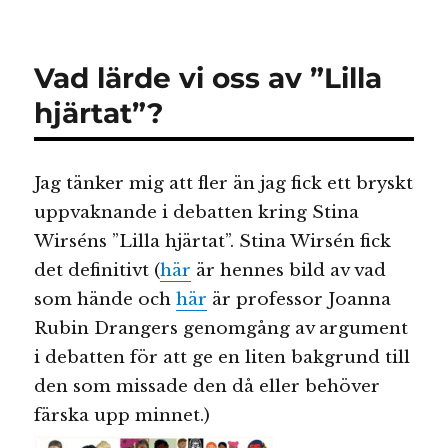
Vet
du
vilken
Vad lärde vi oss av ”Lilla
bok
det
hjärtat”?
här
är?
Jag tänker mig att fler än jag fick ett bryskt
uppvaknande i debatten kring Stina
Wirséns ”Lilla hjärtat”. Stina Wirsén fick
det definitivt (
här
är hennes bild av vad
som hände och
här
är professor Joanna
Rubin Drangers genomgång av argument
i debatten för att ge en liten bakgrund till
den som missade den då eller behöver
färska upp minnet
.)