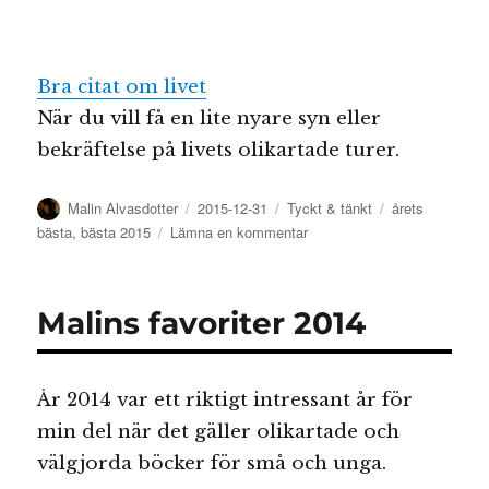
Bra citat om livet
När du vill få en lite nyare syn eller
bekräftelse på livets olikartade turer.
Författare
Publicerat
Kategorier
Etiketter
Malin Alvasdotter
2015-12-31
Tyckt & tänkt
årets
den
till
bästa
,
bästa 2015
Lämna en kommentar
Malins
favoriter
2015
Malins favoriter 2014
År 2014 var ett riktigt intressant år för
min del när det gäller olikartade och
välgjorda böcker för små och unga.