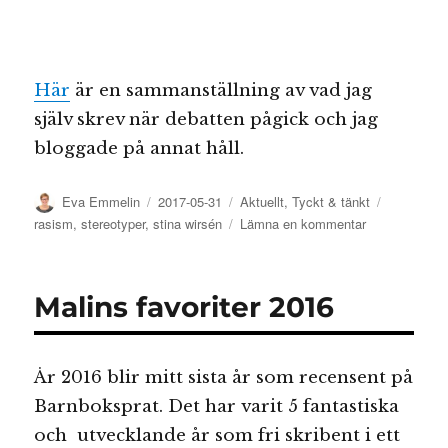
Här
är en sammanställning av vad jag
själv skrev när debatten pågick och jag
bloggade på annat håll.
Författare
Publicerat
Kategorier
Etiketter
Eva Emmelin
2017-05-31
Aktuellt
,
Tyckt & tänkt
den
till
rasism
,
stereotyper
,
stina wirsén
Lämna en kommentar
Vad
lärde
vi
Malins favoriter 2016
oss
av
”Lilla
hjärtat”?
År 2016 blir mitt sista år som recensent på
Barnboksprat. Det har varit 5 fantastiska
och utvecklande år som fri skribent i ett