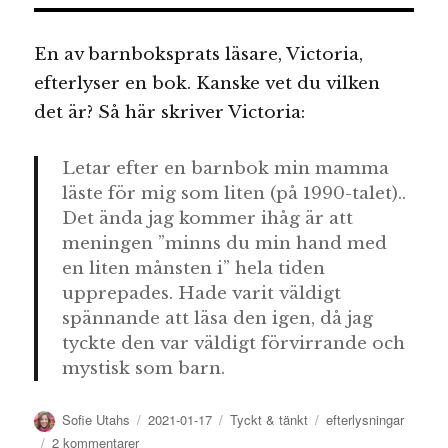
En av barnboksprats läsare, Victoria,
efterlyser en bok. Kanske vet du vilken
det är? Så här skriver Victoria:
Letar efter en barnbok min mamma
läste för mig som liten (på 1990-talet)..
Det ända jag kommer ihåg är att
meningen ”minns du min hand med
en liten månsten i” hela tiden
upprepades. Hade varit väldigt
spännande att läsa den igen, då jag
tyckte den var väldigt förvirrande och
mystisk som barn.
Författare
Publicerat
Kategorier
Etiketter
Sofie Utahs
2021-01-17
Tyckt & tänkt
efterlysningar
den
till
2 kommentarer