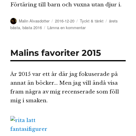
Förtäring till barn och vuxna utan djur i.
Författare
Publicerat
Kategorier
Etiketter
Malin Alvasdotter
2016-12-20
Tyckt & tänkt
årets
den
till
bästa
,
bästa 2016
Lämna en kommentar
Malins
favoriter
2016
Malins favoriter 2015
År 2015 var ett år där jag fokuserade på
annat än böcker… Men jag vill ändå visa
fram några av mig recenserade som föll
mig i smaken.