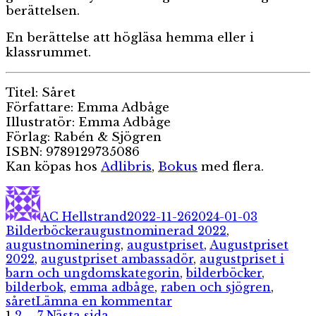
berättelsen.
En berättelse att högläsa hemma eller i
klassrummet.
Titel: Såret
Författare: Emma Adbåge
Illustratör: Emma Adbåge
Förlag: Rabén & Sjögren
ISBN: 9789129735086
Kan köpas hos
Adlibris
,
Bokus
med flera.
Författare
Publicerat
Kategorie
den
AC Hellstrand
2022-11-26
2024-01-03
Etiketter
Bilderböcker
augustnominerad 2022
,
augustnominering
,
augustpriset
,
Augustpriset
2022
,
augustpriset ambassadör
,
augustpriset i
barn och ungdomskategorin
,
bilderböcker
,
bilderbok
,
emma adbåge
,
raben och sjögren
,
till
såret
Lämna en kommentar
Sida
Sida
Sida
Såret
1
2
…
7
Nästa sida