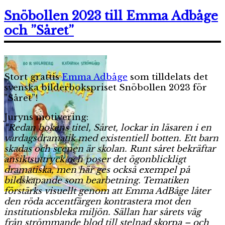
Bö
om
Snöbollen 2023 till Emma Adbåge
sys
och ”Såret”
Stort grattis
Emma Adbåge
som tilldelats det
svenska bilderbokspriset Snöbollen 2023 för
”Såret”!
Juryns motivering:
“Redan bokens titel, Såret, lockar in läsaren i en
vardagsdramatik med existentiell botten. Ett barn
skadas och scenen är skolan. Runt såret bekräftar
ansiktsuttryck och poser det ögonblickligt
dramatiska, men här ges också exempel på
bildskapande som bearbetning. Tematiken
förstärks visuellt genom att Emma AdBåge låter
den röda accentfärgen kontrastera mot den
institutionsbleka miljön. Sällan har sårets väg
från strömmande blod till stelnad skorpa – och