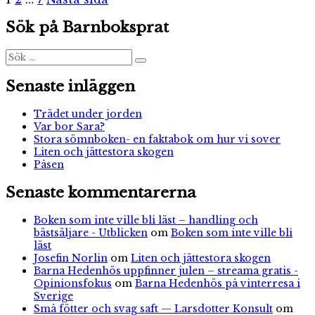
Sidnumrering
för
Sök på Barnboksprat
inlägg
Sök
Sök
efter:
Senaste inläggen
Trädet under jorden
Var bor Sara?
Stora sömnboken- en faktabok om hur vi sover
Liten och jättestora skogen
Påsen
Senaste kommentarerna
Boken som inte ville bli läst – handling och
bästsäljare - Utblicken
om
Boken som inte ville bli
läst
Josefin Norlin
om
Liten och jättestora skogen
Barna Hedenhös uppfinner julen – streama gratis -
Opinionsfokus
om
Barna Hedenhös på vinterresa i
Sverige
Små fötter och svag saft — Larsdotter Konsult
om