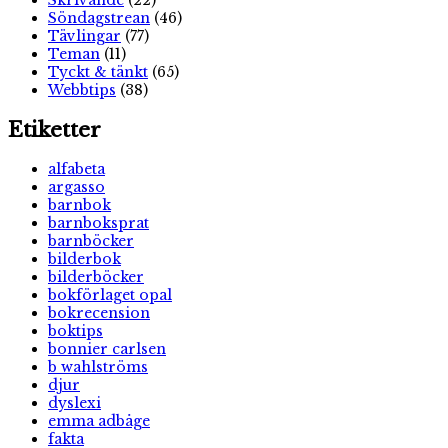
Skrivande
(22)
Söndagstrean
(46)
Tävlingar
(77)
Teman
(11)
Tyckt & tänkt
(65)
Webbtips
(38)
Etiketter
alfabeta
argasso
barnbok
barnboksprat
barnböcker
bilderbok
bilderböcker
bokförlaget opal
bokrecension
boktips
bonnier carlsen
b wahlströms
djur
dyslexi
emma adbåge
fakta