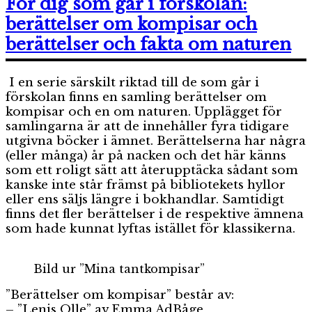
För dig som går i förskolan:
berättelser om kompisar och
berättelser och fakta om naturen
I en serie särskilt riktad till de som går i
förskolan finns en samling berättelser om
kompisar och en om naturen. Upplägget för
samlingarna är att de innehåller fyra tidigare
utgivna böcker i ämnet. Berättelserna har några
(eller många) år på nacken och det här känns
som ett roligt sätt att återupptäcka sådant som
kanske inte står främst på bibliotekets hyllor
eller ens säljs längre i bokhandlar. Samtidigt
finns det fler berättelser i de respektive ämnena
som hade kunnat lyftas istället för klassikerna.
Bild ur ”Mina tantkompisar”
”Berättelser om kompisar” består av:
– ”Lenis Olle” av Emma AdBåge,