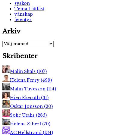
syskon
Tema Lättläst
vänskap
äventyr
Arkiv
Arkiv
Skribenter
Malin Skals
(
107
)
Helena Ferry
(
499
)
Malin Tuvesson
(
114
)
Hien Ekeroth
(
31
)
Oskar Jonsson
(
20
)
Sofie Utahs
(
285
)
Helena Ziherl
(
70
)
AC Hellstrand
(
134
)