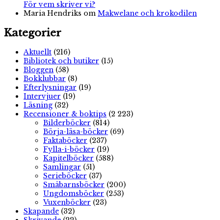
För vem skriver vi?
Maria Hendriks
om
Makwelane och krokodilen
Kategorier
Aktuellt
(216)
Bibliotek och butiker
(15)
Bloggen
(58)
Bokklubbar
(8)
Efterlysningar
(19)
Intervjuer
(19)
Läsning
(32)
Recensioner & boktips
(2 223)
Bilderböcker
(814)
Börja-läsa-böcker
(69)
Faktaböcker
(237)
Fylla-i-böcker
(19)
Kapitelböcker
(588)
Samlingar
(51)
Serieböcker
(37)
Småbarnsböcker
(200)
Ungdomsböcker
(253)
Vuxenböcker
(23)
Skapande
(32)