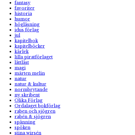
fantasy
favoriter
historia
humor
högläsning
idus förlag
jul
kapitelbok
kapitelböcker
kärlek
lilla piratförlaget
lättläst
magi
mårten melin
natur
natur & kultur
normbrytande
ny skribent
Olika Förlag
Ordalaget bokförlag
raben och sjögren
rabén & sjögren
spänning
spöken
stina wirsén