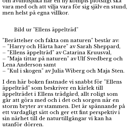
om avundsjuka när en ny kompis plötsligt ska
vara med och att vilja vara för sig själv en stund,
men helst på egna villkor.
Bild ur ”Ellens äppelträd”
”Berättelser och fakta om naturen” består av:
– ”Harry och Härta hare” av Sarah Sheppard,
– ”Ellens äppelträd” av Catarina Kruusval,
– ”Maja tittar på naturen” av Ulf Svedberg och
Lena Anderson samt
– ”Kul i skogen” av Julia Wiberg och Maja Sten.
I den här boken fastnade vi snabbt för ”Ellens
äppelträd” som beskriver en kärlek till
äppelträdet i Ellens trädgård, allt roligt som
går att göra med och i det och sorgen när en
storm bryter av stammen. Det är spännande på
ett vardagligt sätt och ger ett fint perspektiv i
sin närhet till de naturtillgångar vi kan ha
utanför dörren.