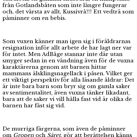
från Gotlandsbåten som inte längre fungerar
och, det värsta av allt, Kussivrå!!! Ett vedträ som
påminner om en bebis.
Som vuxen känner man igen sig i föräldrarnas
resignation inför allt arbete de har lagt ner var
för intet. Men AdBåge stannar inte där utan
smyger sedan in en vändning även för de vuxna
karaktärerna genom att barnen hittar
mammans älsklingsnagellack i påsen. Vilket ger
ett viktigt perspektiv för alla läsande åldrar: Det
är inte bara barn som bryr sig om gamla saker
av sentimentalitet, även vuxna tänker likadant,
bara att de saker vi vill hålla fast vid är olika de
barnen har fäst sig vid.
De murriga färgerna, som även de påminner
om
Gropen
och
Såret
,
gör att berättelsen känns