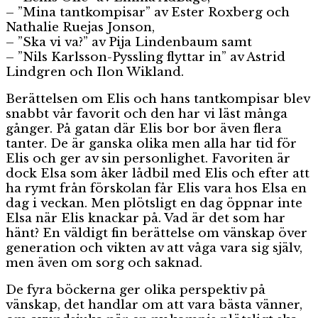
– ”Mina tantkompisar” av Ester Roxberg och
Nathalie Ruejas Jonson,
– ”Ska vi va?” av Pija Lindenbaum samt
– ”Nils Karlsson-Pyssling flyttar in” av Astrid
Lindgren och Ilon Wikland.
Berättelsen om Elis och hans tantkompisar blev
snabbt vår favorit och den har vi läst många
gånger. På gatan där Elis bor bor även flera
tanter. De är ganska olika men alla har tid för
Elis och ger av sin personlighet. Favoriten är
dock Elsa som åker lådbil med Elis och efter att
ha rymt från förskolan får Elis vara hos Elsa en
dag i veckan. Men plötsligt en dag öppnar inte
Elsa när Elis knackar på. Vad är det som har
hänt? En väldigt fin berättelse om vänskap över
generation och vikten av att våga vara sig själv,
men även om sorg och saknad.
De fyra böckerna ger olika perspektiv på
vänskap, det handlar om att vara bästa vänner,