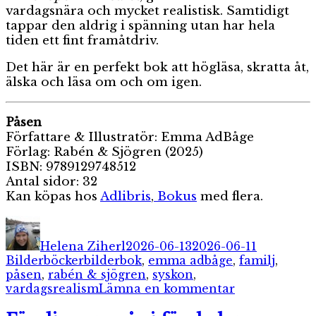
vardagsnära och mycket realistisk. Samtidigt
tappar den aldrig i spänning utan har hela
tiden ett fint framåtdriv.
Det här är en perfekt bok att högläsa, skratta åt,
älska och läsa om och om igen.
Påsen
Författare & Illustratör:
Emma AdBåge
Förlag: Rabén & Sjögren (2025)
ISBN: 9789129748512
Antal sidor: 32
Kan köpas hos
Adlibris
,
Bokus
med flera.
Författare
Publicerat
Kategorie
den
Helena Ziherl
2026-06-13
2026-06-11
Etiketter
Bilderböcker
bilderbok
,
emma adbåge
,
familj
,
påsen
,
rabén & sjögren
,
syskon
,
till
vardagsrealism
Lämna en kommentar
Påsen