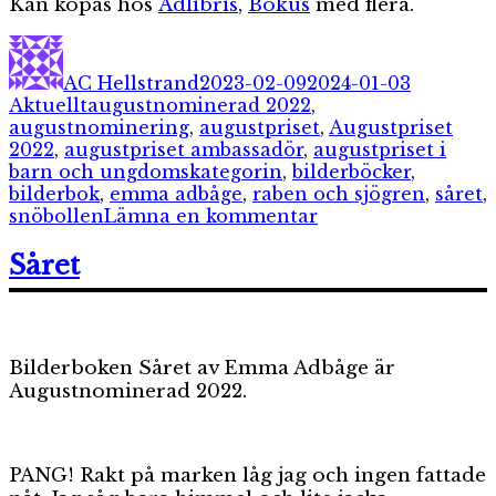
Kan köpas hos
Adlibris
,
Bokus
med flera.
Författare
Publicerat
Kategori
den
AC Hellstrand
2023-02-09
2024-01-03
Etiketter
Aktuellt
augustnominerad 2022
,
augustnominering
,
augustpriset
,
Augustpriset
2022
,
augustpriset ambassadör
,
augustpriset i
barn och ungdomskategorin
,
bilderböcker
,
bilderbok
,
emma adbåge
,
raben och sjögren
,
såret
,
till
snöbollen
Lämna en kommentar
Snöbollen
2023
Såret
till
Emma
Adbåge
och
Bilderboken Såret av Emma Adbåge är
”Såret”
Augustnominerad 2022.
PANG! Rakt på marken låg jag och ingen fattade