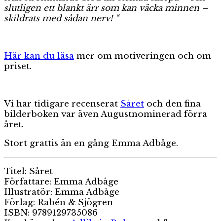
sl
utligen ett blankt ärr som kan väcka minnen –
skildrats med sådan nerv! “
Här kan du läsa
mer om motiveringen och om
priset.
Vi har tidigare recenserat
Såret
och den fina
bilderboken var även Augustnominerad förra
året.
Stort grattis än en gång Emma Adbåge.
Titel: Såret
Författare: Emma Adbåge
Illustratör: Emma Adbåge
Förlag: Rabén & Sjögren
ISBN: 9789129735086