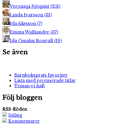
Veroniqa Sjöquist
(
251
)
Linda Ivarsson
(
31
)
Ida Åkesson
(
7
)
Emma Walliander
(
37
)
Ida Ömalm Ronvall
(
19
)
Se även
Barnboksprats favoriter
Lista med recenserade titlar
Teman vi haft
Följ bloggen
RSS-flöden
Inlägg
Kommentarer