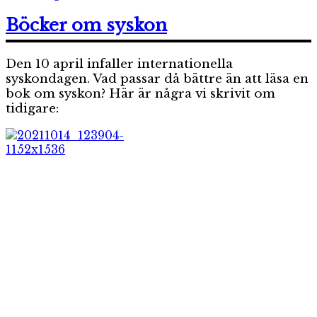
För
dig
Böcker om syskon
som
går
Den 10 april infaller internationella
i
förskolan:
syskondagen. Vad passar då bättre än att läsa en
berättelser
bok om syskon? Här är några vi skrivit om
om
tidigare:
kompisar
och
berättelser
och
fakta
om
naturen