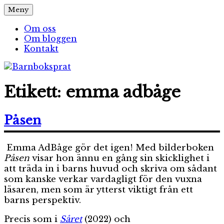
Hoppa
Meny
Barnboksprat
– en blogg om barnböcker
till
innehåll
Om oss
Om bloggen
Kontakt
Etikett:
emma adbåge
Påsen
Emma AdBåge gör det igen! Med bilderboken
Påsen
visar hon ännu en gång sin skicklighet i
att träda in i barns huvud och skriva om sådant
som kanske verkar vardagligt för den vuxna
läsaren, men som är ytterst viktigt från ett
barns perspektiv.
Precis som i
Såret
(2022) och