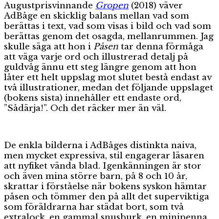
Augustprisvinnande
Gropen
(2018) väver
AdBåge en skicklig balans mellan vad som
berättas i text, vad som visas i bild och vad som
berättas genom det osagda, mellanrummen. Jag
skulle säga att hon i
Påsen
tar denna förmåga
att väga varje ord och illustrerad detalj på
guldvåg ännu ett steg längre genom att hon
låter ett helt uppslag mot slutet bestå endast av
två illustrationer, medan det följande uppslaget
(bokens sista) innehåller ett endaste ord,
”Sådärja!”. Och det räcker mer än väl.
De enkla bilderna i AdBåges distinkta naiva,
men mycket expressiva, stil engagerar läsaren
att nyfiket vända blad. Igenkänningen är stor
och även mina större barn, på 8 och 10 år,
skrattar i förståelse när bokens syskon hämtar
påsen och tömmer den på allt det superviktiga
som föräldrarna har städat bort, som två
extralock, en gammal snusburk, en minipenna