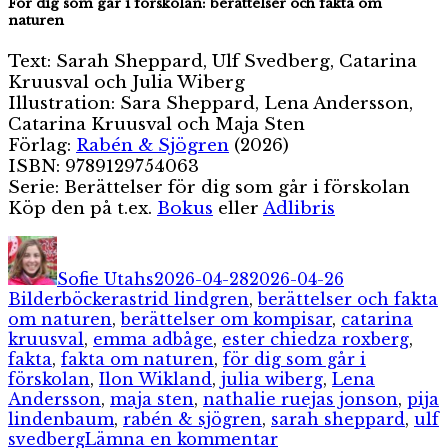
För dig som går i förskolan: berättelser och fakta om
naturen
Text: Sarah Sheppard, Ulf Svedberg, Catarina
Kruusval och Julia Wiberg
Illustration: Sara Sheppard, Lena Andersson,
Catarina Kruusval och Maja Sten
Förlag:
Rabén & Sjögren
(2026)
ISBN: 9789129754063
Serie: Berättelser för dig som går i förskolan
Köp den på t.ex.
Bokus
eller
Adlibris
Författare
Publicerat
Kategorier
den
Sofie Utahs
2026-04-28
2026-04-26
Etiketter
Bilderböcker
astrid lindgren
,
berättelser och fakta
om naturen
,
berättelser om kompisar
,
catarina
kruusval
,
emma adbåge
,
ester chiedza roxberg
,
fakta
,
fakta om naturen
,
för dig som går i
förskolan
,
Ilon Wikland
,
julia wiberg
,
Lena
Andersson
,
maja sten
,
nathalie ruejas jonson
,
pija
lindenbaum
,
rabén & sjögren
,
sarah sheppard
,
ulf
till
svedberg
Lämna en kommentar