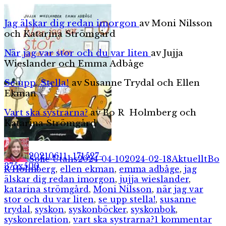
Jag älskar dig redan imorgon
av Moni Nilsson
och Katarina Strömgård
När jag var stor och du var liten
av Jujja
Wieslander och Emma Adbåge
Se upp, Stella!
av Susanne Trydal och Ellen
Ekman
Vart ska systrarna?
av Bo R Holmberg och
Katarina Strömgård
Författare
Publicerat
Kategorier
Etik
den
Sofie Utahs
2024-04-10
2024-02-18
Aktuellt
Bo
R Holmberg
,
ellen ekman
,
emma adbåge
,
jag
älskar dig redan imorgon
,
jujja wieslander
,
katarina strömgård
,
Moni Nilsson
,
när jag var
stor och du var liten
,
se upp stella!
,
susanne
trydal
,
syskon
,
syskonböcker
,
syskonbok
,
till
syskonrelation
,
vart ska systrarna?
1 kommentar