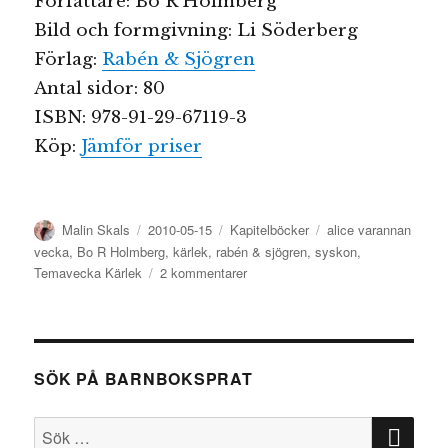
Författare: Bo R Holmberg
Bild och formgivning: Li Söderberg
Förlag:
Rabén & Sjögren
Antal sidor: 80
ISBN: 978-91-29-67119-3
Köp:
Jämför priser
Författare
Publicerat
Kategorier
Etiketter
Malin Skals
2010-05-15
Kapitelböcker
alice varannan
den
vecka
,
Bo R Holmberg
,
kärlek
,
rabén & sjögren
,
syskon
,
till
Temavecka Kärlek
2 kommentarer
Om
kärleken
till
ett
SÖK PÅ BARNBOKSPRAT
bonussyskon
SÖ
Sök