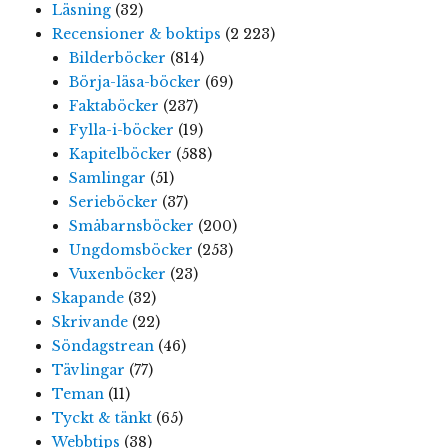
Läsning
(32)
Recensioner & boktips
(2 223)
Bilderböcker
(814)
Börja-läsa-böcker
(69)
Faktaböcker
(237)
Fylla-i-böcker
(19)
Kapitelböcker
(588)
Samlingar
(51)
Serieböcker
(37)
Småbarnsböcker
(200)
Ungdomsböcker
(253)
Vuxenböcker
(23)
Skapande
(32)
Skrivande
(22)
Söndagstrean
(46)
Tävlingar
(77)
Teman
(11)
Tyckt & tänkt
(65)
Webbtips
(38)