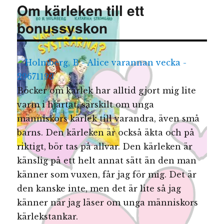
Om kärleken till ett
bonussyskon
Böcker om kärlek har alltid gjort mig lite
varm i hjärtat, särskilt om unga
människors kärlek till varandra, även små
barns. Den kärleken är också äkta och på
riktigt, bör tas på allvar. Den kärleken är
känslig på ett helt annat sätt än den man
känner som vuxen, får jag för mig. Det är
den kanske inte, men det är lite så jag
känner när jag läser om unga människors
kärlekstankar.