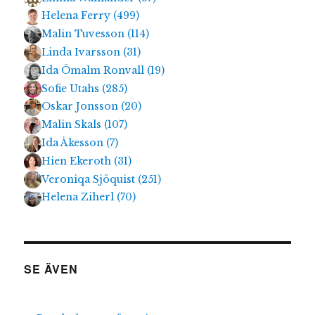
Helena Ferry
(
499
)
Malin Tuvesson
(
114
)
Linda Ivarsson
(
31
)
Ida Ömalm Ronvall
(
19
)
Sofie Utahs
(
285
)
Oskar Jonsson
(
20
)
Malin Skals
(
107
)
Ida Åkesson
(
7
)
Hien Ekeroth
(
31
)
Veroniqa Sjöquist
(
251
)
Helena Ziherl
(
70
)
SE ÄVEN