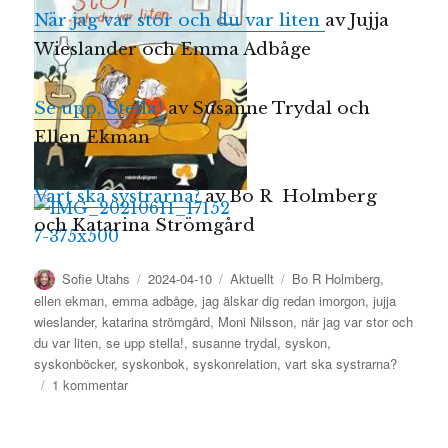
När jag var stor och du var liten
av Jujja
Wieslander och Emma Adbåge
Se upp, Stella!
av Susanne Trydal och
Ellen Ekman
Vart ska systrarna?
av Bo R Holmberg
och Katarina Strömgård
Författare
Publicerat
Kategorier
Etiketter
Sofie Utahs
2024-04-10
Aktuellt
Bo R Holmberg
,
den
ellen ekman
,
emma adbåge
,
jag älskar dig redan imorgon
,
jujja
wieslander
,
katarina strömgård
,
Moni Nilsson
,
när jag var stor och
du var liten
,
se upp stella!
,
susanne trydal
,
syskon
,
syskonböcker
,
syskonbok
,
syskonrelation
,
vart ska systrarna?
till
1 kommentar
Böcker
om
syskon