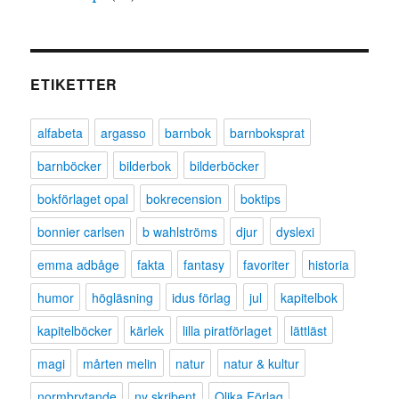
ETIKETTER
alfabeta
argasso
barnbok
barnboksprat
barnböcker
bilderbok
bilderböcker
bokförlaget opal
bokrecension
boktips
bonnier carlsen
b wahlströms
djur
dyslexi
emma adbåge
fakta
fantasy
favoriter
historia
humor
högläsning
idus förlag
jul
kapitelbok
kapitelböcker
kärlek
lilla piratförlaget
lättläst
magi
mårten melin
natur
natur & kultur
normbrytande
ny skribent
Olika Förlag