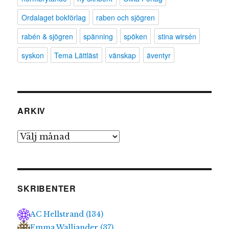
Ordalaget bokförlag
raben och sjögren
rabén & sjögren
spänning
spöken
stina wirsén
syskon
Tema Lättläst
vänskap
äventyr
ARKIV
Arkiv
SKRIBENTER
AC Hellstrand
(
134
)
Emma Walliander
(
37
)