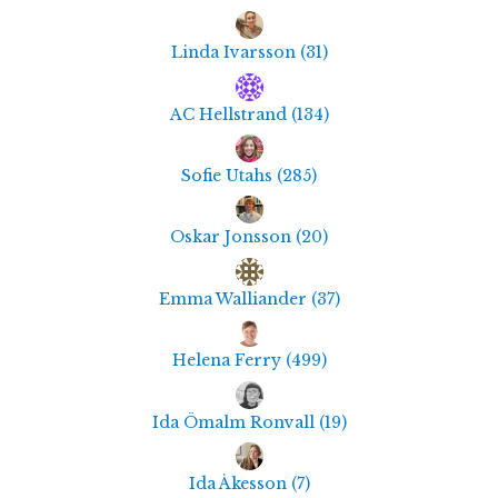
Linda Ivarsson
(
31
)
AC Hellstrand
(
134
)
Sofie Utahs
(
285
)
Oskar Jonsson
(
20
)
Emma Walliander
(
37
)
Helena Ferry
(
499
)
Ida Ömalm Ronvall
(
19
)
Ida Åkesson
(
7
)