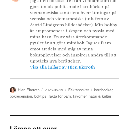
Jag är en bokälskare från Vietnam som har
gjort tiotals publicerade barnböcker på
vietnamesiska samt flera översättningar på
svenska och vietnamesiska (ink. fem av
Astrid Lindgrens bilderböcker). Min hobby
är att promenera i skogen och pyssla med
mina barn. En av våra återkommande
pysslet är att göra minibok. Jag ser fram
emot att dela med mig av mina
bokupplevelser och inspirera andra till att
upptäcka nya berättelser.
Visa alla inlägg av Hien Ekeroth
Författare
Publicerat
Kategorier
Etiketter
Hien Ekeroth
2026-05-19
Faktaböcker
barnböcker
,
den
bokrecension
,
boktips
,
fakta för barn
,
favoriter
,
natur & kultur
Lämna ett svar