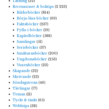
Läsning
(32)
Recensioner & boktips
(2 223)
Bilderböcker
(814)
Börja-läsa-böcker
(69)
Faktaböcker
(237)
Fylla-i-böcker
(19)
Kapitelböcker
(588)
Samlingar
(51)
Serieböcker
(37)
Småbarnsböcker
(200)
Ungdomsböcker
(253)
Vuxenböcker
(23)
Skapande
(32)
Skrivande
(22)
Söndagstrean
(46)
Tävlingar
(77)
Teman
(11)
Tyckt & tänkt
(65)
Webbtips
(38)