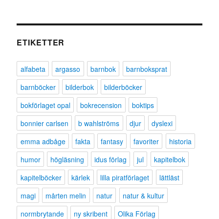
ETIKETTER
alfabeta
argasso
barnbok
barnboksprat
barnböcker
bilderbok
bilderböcker
bokförlaget opal
bokrecension
boktips
bonnier carlsen
b wahlströms
djur
dyslexi
emma adbåge
fakta
fantasy
favoriter
historia
humor
högläsning
idus förlag
jul
kapitelbok
kapitelböcker
kärlek
lilla piratförlaget
lättläst
magi
mårten melin
natur
natur & kultur
normbrytande
ny skribent
Olika Förlag