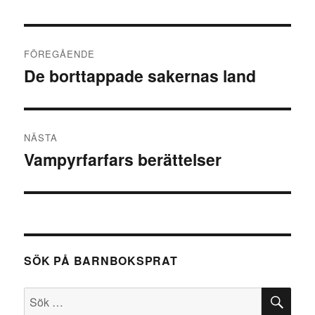
Inläggsnavigering
FÖREGÅENDE
De borttappade sakernas land
Föregående
inlägg:
NÄSTA
Vampyrfarfars berättelser
Nästa
inlägg:
SÖK PÅ BARNBOKSPRAT
SÖ
Sök
efter: