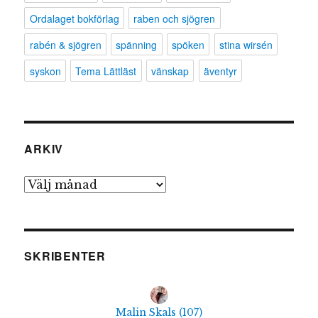
Ordalaget bokförlag
raben och sjögren
rabén & sjögren
spänning
spöken
stina wirsén
syskon
Tema Lättläst
vänskap
äventyr
ARKIV
Arkiv
SKRIBENTER
Malin Skals
(
107
)