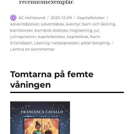
recensionsexemplar.
Författare
Publicerat
Kategorier
Etiketter
AC Hellstrand
2020-12-09
Kapitelböcker
den
adventsböcker
,
adventsbok
,
äventyr
,
barn och läsning
,
barnböcker
,
barnbok
,
boktips
,
högläsning
,
jul
,
julinspiration
,
kapitelböcker
,
kapitelbok
,
Karin
Erlandsson
,
Läsning
,
nattexpressen
,
peter bergting
till
Lämna en kommentar
Nattexpressen
Tomtarna på femte
våningen