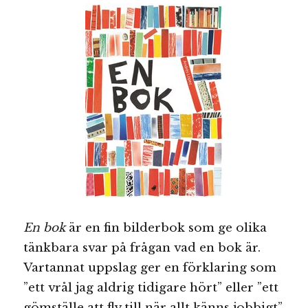
En bok
är en fin bilderbok som ge olika
tänkbara svar på frågan vad en bok är.
Vartannat uppslag ger en förklaring som
”ett vrål jag aldrig tidigare hört” eller ”ett
gömställe att fly till när allt känns jobbigt”.