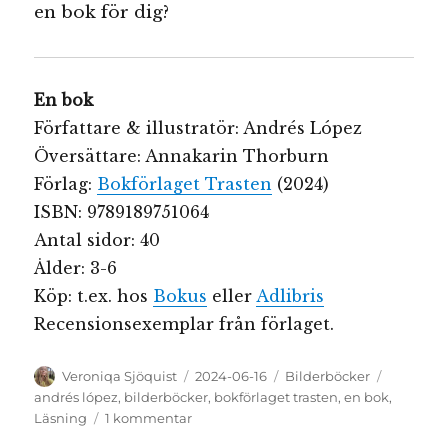
en bok för dig?
En bok
Författare & illustratör: Andrés López
Översättare: Annakarin Thorburn
Förlag:
Bokförlaget Trasten
(2024)
ISBN: 9789189751064
Antal sidor: 40
Ålder: 3-6
Köp: t.ex. hos
Bokus
eller
Adlibris
Recensionsexemplar från förlaget.
Författare
Publicerat
Kategorier
Etiketter
Veroniqa Sjöquist
2024-06-16
Bilderböcker
den
andrés lópez
,
bilderböcker
,
bokförlaget trasten
,
en bok
,
till
Läsning
1 kommentar
En