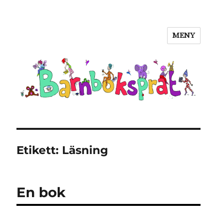
MENY
Barnboksprat
Etikett:
Läsning
En bok