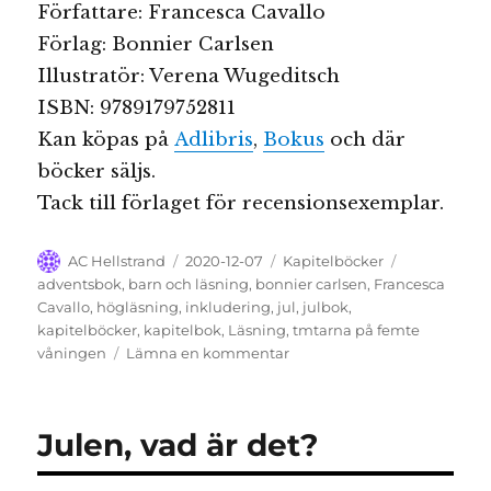
Författare: Francesca Cavallo
Förlag: Bonnier Carlsen
Illustratör: Verena Wugeditsch
ISBN: 9789179752811
Kan köpas på
Adlibris
,
Bokus
och där
böcker säljs.
Tack till förlaget för recensionsexemplar.
Författare
Publicerat
Kategorier
Etiketter
AC Hellstrand
2020-12-07
Kapitelböcker
den
adventsbok
,
barn och läsning
,
bonnier carlsen
,
Francesca
Cavallo
,
högläsning
,
inkludering
,
jul
,
julbok
,
kapitelböcker
,
kapitelbok
,
Läsning
,
tmtarna på femte
till
våningen
Lämna en kommentar
Tomtarna
på
femte
Julen, vad är det?
våningen