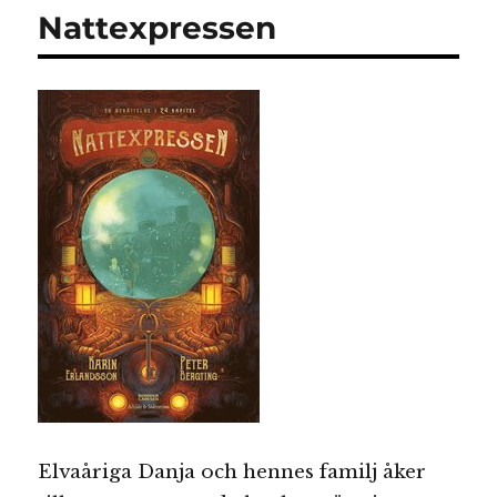
&
Nattexpressen
nöttjuvarna
Elvaåriga Danja och hennes familj åker