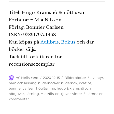
Titel: Hugo Kramsnö & nöttjuvar
Författare: Mia Nilsson
Förlag: Bonnier Carlsen
ISBN: 9789179751463
Kan köpas på
Adlibris
,
Bokus
och där
böcker säljs.
Tack till författaren för
recensionsexemplar.
Författare
Publicerat
Kategorier
Etiketter
AC Hellstrand
2020-12-15
Bilderböcker
äventyr
,
den
barn och läsning
,
bilderböcker
,
bilderbok
,
boktips
,
bonnier carlsen
,
högläsning
,
hugo & kramsnö och
nöttjuvar
,
Läsning
,
Mia Nilsson
,
tjuvar
,
vinter
Lämna en
till
kommentar
Hugo
kramsnö