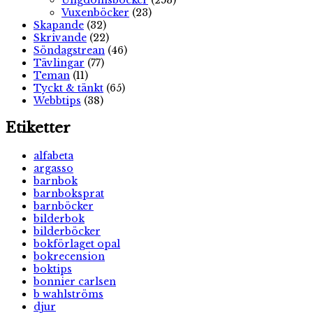
Ungdomsböcker
(253)
Vuxenböcker
(23)
Skapande
(32)
Skrivande
(22)
Söndagstrean
(46)
Tävlingar
(77)
Teman
(11)
Tyckt & tänkt
(65)
Webbtips
(38)
Etiketter
alfabeta
argasso
barnbok
barnboksprat
barnböcker
bilderbok
bilderböcker
bokförlaget opal
bokrecension
boktips
bonnier carlsen
b wahlströms
djur