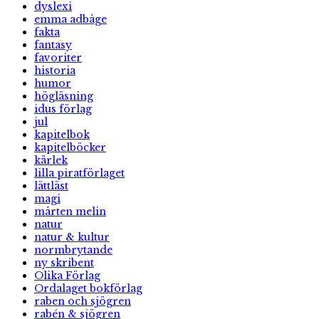
dyslexi
emma adbåge
fakta
fantasy
favoriter
historia
humor
högläsning
idus förlag
jul
kapitelbok
kapitelböcker
kärlek
lilla piratförlaget
lättläst
magi
mårten melin
natur
natur & kultur
normbrytande
ny skribent
Olika Förlag
Ordalaget bokförlag
raben och sjögren
rabén & sjögren