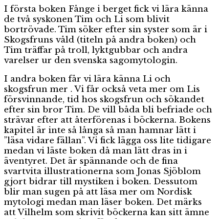
I första boken Fånge i berget fick vi lära känna
de två syskonen Tim och Li som blivit
bortrövade. Tim söker efter sin syster som är i
Skogsfruns våld (titeln på andra boken) och
Tim träffar på troll, lyktgubbar och andra
varelser ur den svenska sagomytologin.
I andra boken får vi lära känna Li och
skogsfrun mer . Vi får också veta mer om Lis
försvinnande, tid hos skogsfrun och sökandet
efter sin bror Tim. De vill båda bli befriade och
strävar efter att återförenas i böckerna. Bokens
kapitel är inte så långa så man hamnar lätt i
”läsa vidare fällan”. Vi fick lägga oss lite tidigare
medan vi läste boken då man lätt dras in i
äventyret. Det är spännande och de fina
svartvita illustrationerna som Jonas Sjöblom
gjort bidrar till mystiken i boken. Dessutom
blir man sugen på att läsa mer om Nordisk
mytologi medan man läser boken. Det märks
att Vilhelm som skrivit böckerna kan sitt ämne