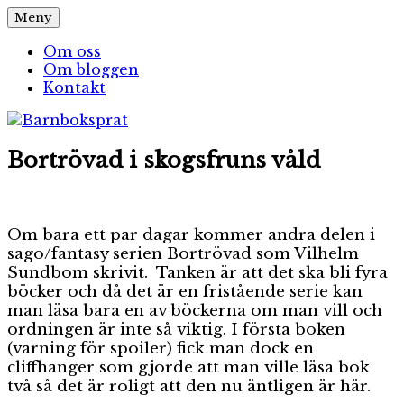
Hoppa
Meny
Barnboksprat
– en blogg om barnböcker
till
innehåll
Om oss
Om bloggen
Kontakt
Bortrövad i skogsfruns våld
Om bara ett par dagar kommer andra delen i
sago/fantasy serien Bortrövad som Vilhelm
Sundbom skrivit. Tanken är att det ska bli fyra
böcker och då det är en fristående serie kan
man läsa bara en av böckerna om man vill och
ordningen är inte så viktig. I första boken
(varning för spoiler) fick man dock en
cliffhanger som gjorde att man ville läsa bok
två så det är roligt att den nu äntligen är här.