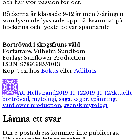
och har stor passion för det.
Böckerna är klassade 9-12 år men 7-åringen
som lyssnade lyssnade uppmärksammat på
böckerna och tyckte de var spännande.
Bortrövad i skogsfruns våld
Författare: Vilhelm Sundbom
Förlag: Sunflower Production
ISBN: 9789198551013
Köp: t.ex. hos
Bokus
eller
Adlibris
Författare
Publicerat
Kategorier
Et
den
AC Hellstrand
2019-11-12
2019-11-12
Aktuellt
bortrövad
,
mytologi
,
saga
,
sagor
,
spänning
,
sunflower production
,
svensk mytologi
Lämna ett svar
Din e-postadress kommer inte publiceras.