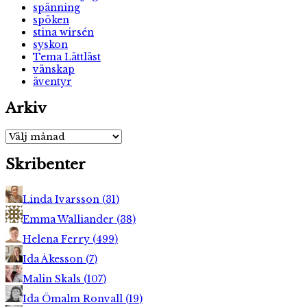
spänning
spöken
stina wirsén
syskon
Tema Lättläst
vänskap
äventyr
Arkiv
Arkiv
Skribenter
Linda Ivarsson
(
31
)
Emma Walliander
(
38
)
Helena Ferry
(
499
)
Ida Åkesson
(
7
)
Malin Skals
(
107
)
Ida Ömalm Ronvall
(
19
)