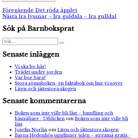
Inläggsnavigering
Föregående
Föregående
Det röda äpplet
Nästa
inlägg:
Nästa
Ira lyssnar – Ira guldala – Ira gulldal
inlägg:
Sök på Barnboksprat
Sök
Sök
efter:
Senaste inläggen
Vi ska bo här!
Trädet under jorden
Var bor Sara?
Stora sömnboken- en faktabok om hur vi sover
Liten och jättestora skogen
Senaste kommentarerna
Boken som inte ville bli läst – handling och
bästsäljare - Utblicken
om
Boken som inte ville bli
läst
Josefin Norlin
om
Liten och jättestora skogen
Barna Hedenhös uppfinner julen – streama gratis -