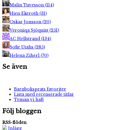
Malin Tuvesson
(
114
)
Hien Ekeroth
(
31
)
Oskar Jonsson
(
20
)
Veroniqa Sjöquist
(
251
)
AC Hellstrand
(
134
)
Sofie Utahs
(
285
)
Helena Ziherl
(
70
)
Se även
Barnboksprats favoriter
Lista med recenserade titlar
Teman vi haft
Följ bloggen
RSS-flöden
Inlägg