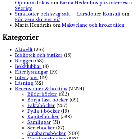
Opinionsfokus
om
Barna Hedenhös på vinterresa i
Sverige
Små fötter och svag saft — Larsdotter Konsult
om
För vem skriver vi?
Maria Hendriks
om
Makwelane och krokodilen
Kategorier
Aktuellt
(216)
Bibliotek och butiker
(15)
Bloggen
(58)
Bokklubbar
(8)
Efterlysningar
(19)
Intervjuer
(19)
Läsning
(32)
Recensioner & boktips
(2 224)
Bilderböcker
(815)
Börja-läsa-böcker
(69)
Faktaböcker
(237)
Fylla-i-böcker
(19)
Kapitelböcker
(588)
Samlingar
(51)
Serieböcker
(37)
Småbarnsböcker
(200)