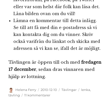
eller var som helst där folk kan läsa det.
Låna bilden ovan om du vill!
Lämna en kommentar till detta inlägg.
Se till att få med din e-postadress så vi
kan kontakta dig om du vinner. Skriv
också varifrån du länkat och skicka med
adressen så vi kan se, ifall det är möjligt.
Tävlingen är öppen till och med
fredagen
17 december
, sedan dras vinnaren med
hjälp av lottning.
Författare
Publicerat
Kategorier
Etiketter
Helena Ferry
2010-12-10
Tävlingar
lenka
,
den
till
tävling
11 kommentarer
Tävling:
vinn
vackra