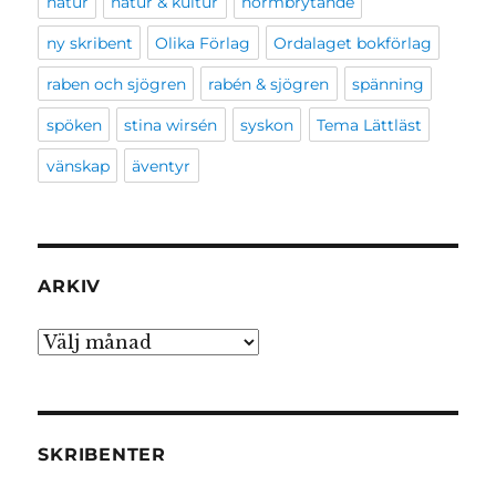
natur
natur & kultur
normbrytande
ny skribent
Olika Förlag
Ordalaget bokförlag
raben och sjögren
rabén & sjögren
spänning
spöken
stina wirsén
syskon
Tema Lättläst
vänskap
äventyr
ARKIV
Arkiv
SKRIBENTER