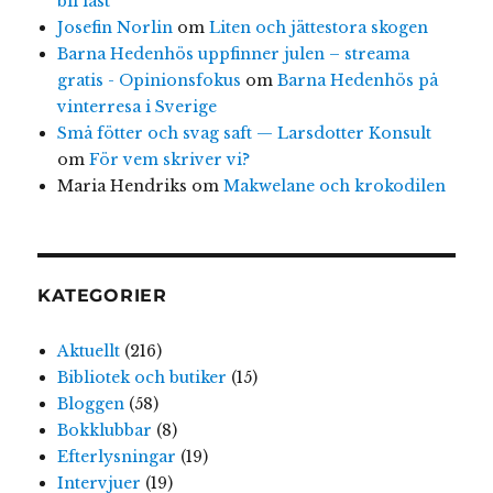
bli läst
Josefin Norlin
om
Liten och jättestora skogen
Barna Hedenhös uppfinner julen – streama
gratis - Opinionsfokus
om
Barna Hedenhös på
vinterresa i Sverige
Små fötter och svag saft — Larsdotter Konsult
om
För vem skriver vi?
Maria Hendriks
om
Makwelane och krokodilen
KATEGORIER
Aktuellt
(216)
Bibliotek och butiker
(15)
Bloggen
(58)
Bokklubbar
(8)
Efterlysningar
(19)
Intervjuer
(19)