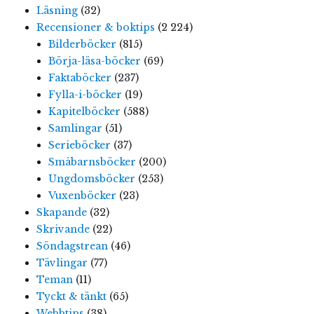
Läsning
(32)
Recensioner & boktips
(2 224)
Bilderböcker
(815)
Börja-läsa-böcker
(69)
Faktaböcker
(237)
Fylla-i-böcker
(19)
Kapitelböcker
(588)
Samlingar
(51)
Serieböcker
(37)
Småbarnsböcker
(200)
Ungdomsböcker
(253)
Vuxenböcker
(23)
Skapande
(32)
Skrivande
(22)
Söndagstrean
(46)
Tävlingar
(77)
Teman
(11)
Tyckt & tänkt
(65)
Webbtips
(38)