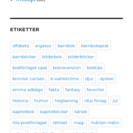
ETIKETTER
alfabeta
argasso
barnbok
barnboksprat
barnböcker
bilderbok
bilderböcker
bokförlaget opal
bokrecension
boktips
bonnier carlsen
b wahlströms
djur
dyslexi
emma adbåge
fakta
fantasy
favoriter
historia
humor
högläsning
idus förlag
jul
kapitelbok
kapitelböcker
kärlek
lilla piratförlaget
lättläst
magi
mårten melin