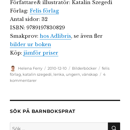
Författare& illustratör: Katalin Szegedi
Förlag:
Felis förlag
Antal sidor: 32
ISBN: 9789197830829
Smakprov:
hos Adlibris
, se även fler
bilder ur boken
Köp:
jämför priser
Författare
Publicerat
Kategorier
Etiketter
Helena Ferry
2010-12-10
Bilderböcker
felis
den
förlag
,
katalin szegedi
,
lenka
,
ungern
,
vänskap
4
till
kommentarer
Sagolikt
vackert
från
Szegedi
igen:
SÖK PÅ BARNBOKSPRAT
Lenka
SÖ
Sök