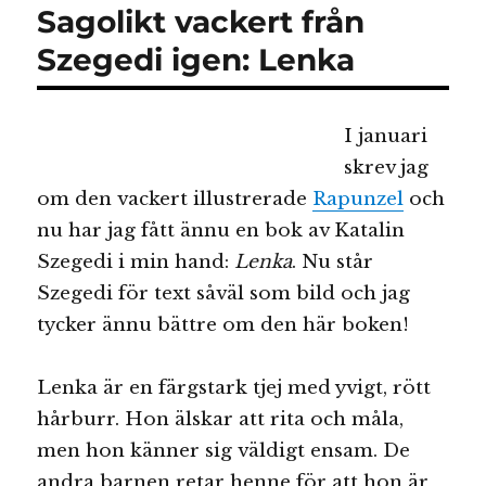
Sagolikt vackert från
Lenka!
Szegedi igen: Lenka
I januari
skrev jag
om den vackert illustrerade
Rapunzel
och
nu har jag fått ännu en bok av Katalin
Szegedi i min hand:
Lenka
. Nu står
Szegedi för text såväl som bild och jag
tycker ännu bättre om den här boken!
Lenka är en färgstark tjej med yvigt, rött
hårburr. Hon älskar att rita och måla,
men hon känner sig väldigt ensam. De
andra barnen retar henne för att hon är