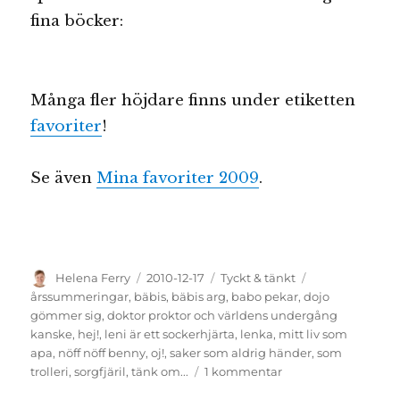
fina böcker:
Många fler höjdare finns under etiketten
favoriter
!
Se även
Mina favoriter 2009
.
Författare
Publicerat
Kategorier
Etiketter
Helena Ferry
2010-12-17
Tyckt & tänkt
den
årssummeringar
,
bäbis
,
bäbis arg
,
babo pekar
,
dojo
gömmer sig
,
doktor proktor och världens undergång
kanske
,
hej!
,
leni är ett sockerhjärta
,
lenka
,
mitt liv som
apa
,
nöff nöff benny
,
oj!
,
saker som aldrig händer
,
som
till
trolleri
,
sorgfjäril
,
tänk om...
1 kommentar
Helenas