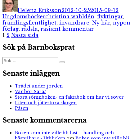
den
Helena Eriksson
2012-10-25
2015-09-12
Etiketter
Ungdomsböcker
christina wahldén
,
flyktingar
,
främlingsfientlighet
,
invandrare
,
Ny här
,
nypon
till
förlag
,
rädsla
,
rasism
1 kommentar
Sidnumrering
Sida
Sida
Ny
1
2
Nästa sida
här
för
Sök på Barnboksprat
inlägg
Sök
Sök
efter:
Senaste inläggen
Trädet under jorden
Var bor Sara?
Stora sömnboken- en faktabok om hur vi sover
Liten och jättestora skogen
Påsen
Senaste kommentarerna
Boken som inte ville bli läst – handling och
bästsäljare - Utblicken
om
Boken som inte ville bli