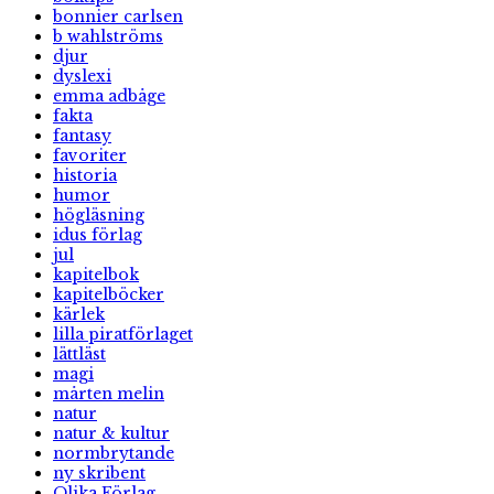
bonnier carlsen
b wahlströms
djur
dyslexi
emma adbåge
fakta
fantasy
favoriter
historia
humor
högläsning
idus förlag
jul
kapitelbok
kapitelböcker
kärlek
lilla piratförlaget
lättläst
magi
mårten melin
natur
natur & kultur
normbrytande
ny skribent
Olika Förlag