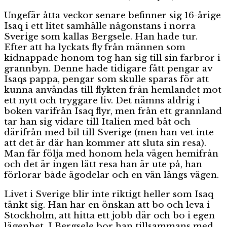
Ungefär åtta veckor senare befinner sig 16-årige
Isaq i ett litet samhälle någonstans i norra
Sverige som kallas Bergsele. Han hade tur.
Efter att ha lyckats fly från männen som
kidnappade honom tog han sig till sin farbror i
grannbyn. Denne hade tidigare fått pengar av
Isaqs pappa, pengar som skulle sparas för att
kunna användas till flykten från hemlandet mot
ett nytt och tryggare liv. Det nämns aldrig i
boken varifrån Isaq flyr, men från ett grannland
tar han sig vidare till Italien med båt och
därifrån med bil till Sverige (men han vet inte
att det är där han kommer att sluta sin resa).
Man får följa med honom hela vägen hemifrån
och det är ingen lätt resa han är ute på, han
förlorar både ägodelar och en vän längs vägen.
Livet i Sverige blir inte riktigt heller som Isaq
tänkt sig. Han har en önskan att bo och leva i
Stockholm, att hitta ett jobb där och bo i egen
lägenhet. I Bergsele bor han tillsammans med