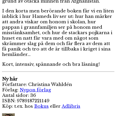
grund av otäcka minnen från Afghanistan.
I den korta men berörande boken får vi en liten
inblick i hur Hameds liv ser ut: hur han märker
att andra viskar om honom i skolan, hur
pappan i grannfamiljen ser på honom med
misstänksamhet, och hur de stackars pojkarna i
huset en natt får vara med om något som
skrämmer slag på dem och får flera av dem att
få panik och tro att de är tillbaka i kriget i sina
hemländer…
Kort, intensiv, spännande och bra läsning!
Ny här
Författare: Christina Wahldén
Förlag:
Nypon förlag
Antal sidor: 36
ISBN: 9789187221149
Köp: t.ex. hos
Bokus
eller
Adlibris
Författare
Publicerat
Kategor