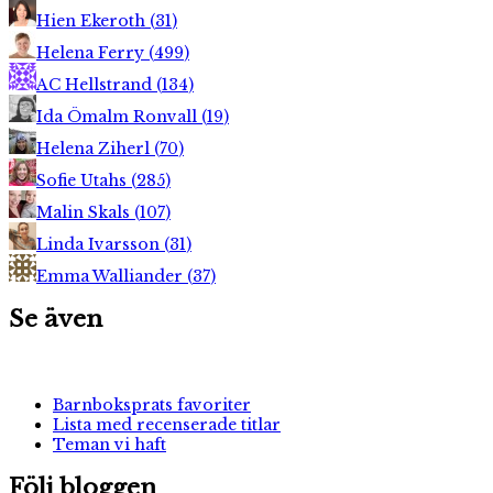
Hien Ekeroth
(
31
)
Helena Ferry
(
499
)
AC Hellstrand
(
134
)
Ida Ömalm Ronvall
(
19
)
Helena Ziherl
(
70
)
Sofie Utahs
(
285
)
Malin Skals
(
107
)
Linda Ivarsson
(
31
)
Emma Walliander
(
37
)
Se även
Barnboksprats favoriter
Lista med recenserade titlar
Teman vi haft
Följ bloggen