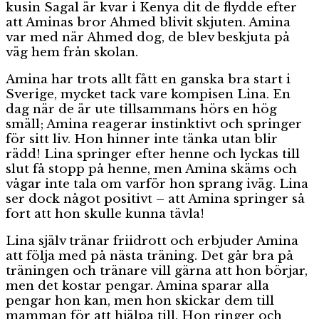
kusin Sagal är kvar i Kenya dit de flydde efter
att Aminas bror Ahmed blivit skjuten. Amina
var med när Ahmed dog, de blev beskjuta på
väg hem från skolan.
Amina har trots allt fått en ganska bra start i
Sverige, mycket tack vare kompisen Lina. En
dag när de är ute tillsammans hörs en hög
smäll; Amina reagerar instinktivt och springer
för sitt liv. Hon hinner inte tänka utan blir
rädd! Lina springer efter henne och lyckas till
slut få stopp på henne, men Amina skäms och
vågar inte tala om varför hon sprang iväg. Lina
ser dock något positivt – att Amina springer så
fort att hon skulle kunna tävla!
Lina själv tränar friidrott och erbjuder Amina
att följa med på nästa träning. Det går bra på
träningen och tränare vill gärna att hon börjar,
men det kostar pengar. Amina sparar alla
pengar hon kan, men hon skickar dem till
mamman för att hjälpa till. Hon ringer och