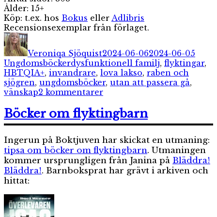
Ålder: 15+
Köp: t.ex. hos
Bokus
eller
Adlibris
Recensionsexemplar från förlaget.
Författare
Publicerat
Kateg
den
Veroniqa Sjöquist
2024-06-06
2024-06-05
Etiketter
Ungdomsböcker
dysfunktionell familj
,
flyktingar
,
HBTQIA+
,
invandrare
,
lova lakso
,
raben och
sjögren
,
ungdomsböcker
,
utan att passera gå
,
till
vänskap
2 kommentarer
Utan
att
Böcker om flyktingbarn
passera
gå
Ingerun på Boktjuven har skickat en utmaning:
tipsa om böcker om flyktingbarn
. Utmaningen
kommer ursprungligen från Janina på
Bläddra!
Bläddra!
. Barnboksprat har grävt i arkiven och
hittat: