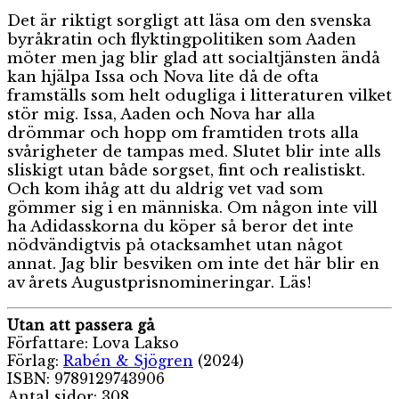
Det är riktigt sorgligt att läsa om den svenska
byråkratin och flyktingpolitiken som Aaden
möter men jag blir glad att socialtjänsten ändå
kan hjälpa Issa och Nova lite då de ofta
framställs som helt odugliga i litteraturen vilket
stör mig. Issa, Aaden och Nova har alla
drömmar och hopp om framtiden trots alla
svårigheter de tampas med. Slutet blir inte alls
sliskigt utan både sorgset, fint och realistiskt.
Och kom ihåg att du aldrig vet vad som
gömmer sig i en människa. Om någon inte vill
ha Adidasskorna du köper så beror det inte
nödvändigtvis på otacksamhet utan något
annat. Jag blir besviken om inte det här blir en
av årets Augustprisnomineringar. Läs!
Utan att passera gå
Författare: Lova Lakso
Förlag:
Rabén & Sjögren
(2024)
ISBN: 9789129743906
Antal sidor: 308