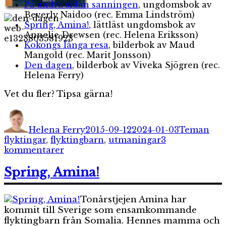
På andra sidan sanningen
, ungdomsbok av
Beverly Naidoo (rec. Emma Lindström)
Spring, Amina!
, lättläst ungdomsbok av
Annelie Drewsen (rec. Helena Eriksson)
Kokongs långa resa
, bilderbok av Maud
Mangold (rec. Marit Jonsson)
Den dagen
, bilderbok av Viveka Sjögren (rec.
Helena Ferry)
Vet du fler? Tipsa gärna!
Författare
Publicerat
Kategorier
Etik
den
Helena Ferry
2015-09-12
2024-01-03
Teman
flyktingar
,
flyktingbarn
,
utmaningar
3
till
kommentarer
Böcker
om
Spring, Amina!
flyktingbarn
Tonårstjejen Amina har
kommit till Sverige som ensamkommande
flyktingbarn från Somalia. Hennes mamma och