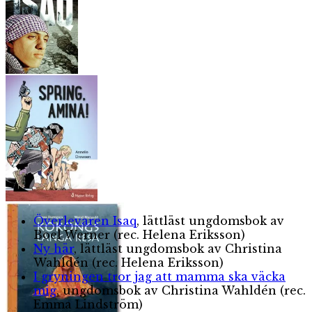
Överlevaren Isaq
, lättläst ungdomsbok av
Boel Werner (rec. Helena Eriksson)
Ny här
, lättläst ungdomsbok av Christina
Wahldén (rec. Helena Eriksson)
I gryningen tror jag att mamma ska väcka
mig
, ungdomsbok av Christina Wahldén (rec.
Emma Lindström)