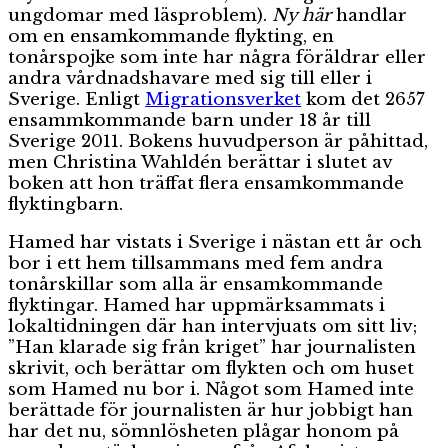
ungdomar med läsproblem).
Ny här
handlar
om en ensamkommande flykting, en
tonårspojke som inte har några föräldrar eller
andra vårdnadshavare med sig till eller i
Sverige. Enligt
Migrationsverket
kom det 2657
ensammkommande barn under 18 år till
Sverige 2011. Bokens huvudperson är påhittad,
men Christina Wahldén berättar i slutet av
boken att hon träffat flera ensamkommande
flyktingbarn.
Hamed har vistats i Sverige i nästan ett år och
bor i ett hem tillsammans med fem andra
tonårskillar som alla är ensamkommande
flyktingar. Hamed har uppmärksammats i
lokaltidningen där han intervjuats om sitt liv;
”Han klarade sig från kriget” har journalisten
skrivit, och berättar om flykten och om huset
som Hamed nu bor i. Något som Hamed inte
berättade för journalisten är hur jobbigt han
har det nu, sömnlösheten plågar honom på