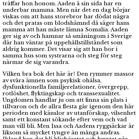
träffar hon honom. Aaden å sin sida har en
underbar mamma. Men när det en dag börjar
viskas om att hans storebror har dödat några
och det pratas om blodshämnd då säger hans
mamma att han måste lämna Somalia. Aaden
ger sig av och hamnar så småningom i Sverige
där han väntar på uppehållstillståndet som
aldrig kommer. Det visar sig att han bor i
samma hus som systrarna och steg för steg
närmar de sig varandra.
Vilken bra bok det här är! Den rymmer massor
av svåra ämnen som psykisk ohälsa,
dysfunktionella familjerelationer, övergrepp,
rotlöshet, flyktingskap och transsexualitet.
Ungdomen handlar ju om att finna sin plats i
tillvaron och de allra flesta går igenom den här
perioden med känslor av utanförskap, vilsenhet
samt ett konstant sökande efter vem och vad
man vill bli. Men Issa och Aadens ryggsäckar är
liksom så mycket tyngre än många andras.