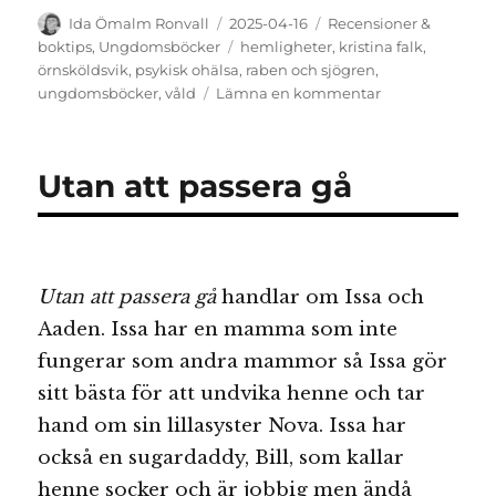
Författare
Publicerat
Kategorier
Ida Ömalm Ronvall
2025-04-16
Recensioner &
den
Etiketter
boktips
,
Ungdomsböcker
hemligheter
,
kristina falk
,
örnsköldsvik
,
psykisk ohälsa
,
raben och sjögren
,
till
ungdomsböcker
,
våld
Lämna en kommentar
Löftet
Utan att passera gå
Utan att passera gå
handlar om Issa och
Aaden. Issa har en mamma som inte
fungerar som andra mammor så Issa gör
sitt bästa för att undvika henne och tar
hand om sin lillasyster Nova. Issa har
också en sugardaddy, Bill, som kallar
henne socker och är jobbig men ändå