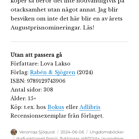
köper så beror det inte nödvändigtvis på
otacksamhet utan något annat. Jag blir
besviken om inte det här blir en av årets
Augustprisnomineringar. Läs!
Utan att passera gå
Författare: Lova Lakso
Förlag:
Rabén & Sjögren
(2024)
ISBN: 9789129743906
Antal sidor: 308
Ålder: 15+
Köp: t.ex. hos
Bokus
eller
Adlibris
Recensionsexemplar från förlaget.
Författare
Publicerat
Kategorier
Veroniqa Sjöquist
2024-06-06
Ungdomsböcker
den
Etiketter
dysfunktionell familj
,
flyktingar
,
HBTQIA+
,
invandrare
,