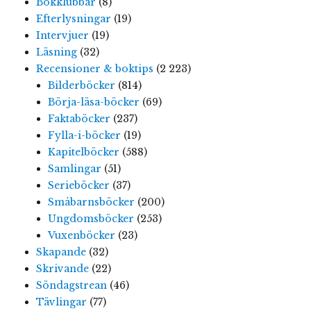
Bokklubbar
(8)
Efterlysningar
(19)
Intervjuer
(19)
Läsning
(32)
Recensioner & boktips
(2 223)
Bilderböcker
(814)
Börja-läsa-böcker
(69)
Faktaböcker
(237)
Fylla-i-böcker
(19)
Kapitelböcker
(588)
Samlingar
(51)
Serieböcker
(37)
Småbarnsböcker
(200)
Ungdomsböcker
(253)
Vuxenböcker
(23)
Skapande
(32)
Skrivande
(22)
Söndagstrean
(46)
Tävlingar
(77)