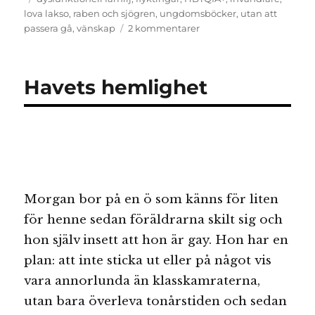
lova lakso
,
raben och sjögren
,
ungdomsböcker
,
utan att
till
passera gå
,
vänskap
2 kommentarer
Utan
att
passera
Havets hemlighet
gå
Morgan bor på en ö som känns för liten
för henne sedan föräldrarna skilt sig och
hon själv insett att hon är gay. Hon har en
plan: att inte sticka ut eller på något vis
vara annorlunda än klasskamraterna,
utan bara överleva tonårstiden och sedan