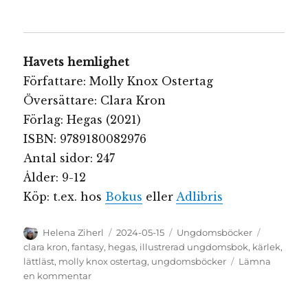
Havets hemlighet
Författare: Molly Knox Ostertag
Översättare: Clara Kron
Förlag: Hegas (2021)
ISBN: 9789180082976
Antal sidor: 247
Ålder: 9-12
Köp: t.ex. hos
Bokus
eller
Adlibris
Författare
Publicerat
Kategorier
Etiketter
Helena Ziherl
2024-05-15
Ungdomsböcker
den
clara kron
,
fantasy
,
hegas
,
illustrerad ungdomsbok
,
kärlek
,
lättläst
,
molly knox ostertag
,
ungdomsböcker
Lämna
till
en kommentar
Havets
hemlighet