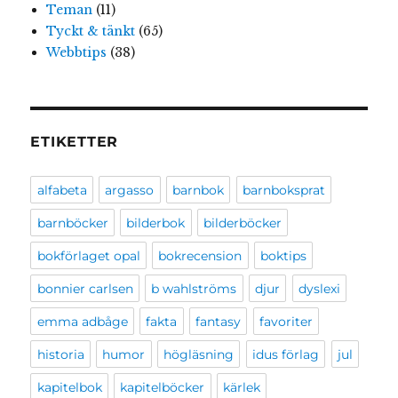
Teman
(11)
Tyckt & tänkt
(65)
Webbtips
(38)
ETIKETTER
alfabeta
argasso
barnbok
barnboksprat
barnböcker
bilderbok
bilderböcker
bokförlaget opal
bokrecension
boktips
bonnier carlsen
b wahlströms
djur
dyslexi
emma adbåge
fakta
fantasy
favoriter
historia
humor
högläsning
idus förlag
jul
kapitelbok
kapitelböcker
kärlek