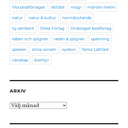
lilla piratförlaget
lättläst
magi
mårten melin
natur
natur & kultur
normbrytande
ny skribent
Olika Förlag
Ordalaget bokförlag
raben och sjögren
rabén & sjögren
spänning
spöken
stina wirsén
syskon
Tema Lättläst
vänskap
äventyr
ARKIV
Arkiv