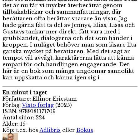
det är nu får vi mycket återberättat genom
tillbakablickar och sammanfattningar, där
berättaren ofta berättar snarare än visar. Jag
hade gärna fått ta del av Jennys, Elias, Lisas och
Gustavs tankar mer direkt, fått vara med i
grubblandet, dialogerna och det som händer i
kroppen. I nuläget behöver man som läsare lita
ganska mycket på berättaren. Med det sagt är
tempot väl avvägt, karaktärerna lätta att känna
empati för och handlingen engagerande. Det
här är en bok som många ungdomar sannolikt
kan uppskatta och känna igen sig i.
En minut i taget
Författare: Ellinor Ericstam
Förlag:
Visto förlag
(2025)
ISBN: 9789181171709
Antal sidor: 224
Ålder: 15+
Köp: t.ex. hos
Adlibris
eller
Bokus
Författare
Publicerat
Kategorie