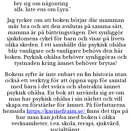
bry sig om någonting
alls. Inte ens om Lyra.”
Jag tycker om att boken börjar där mamman
mår bra och att den avslutas på samma sätt,
mamma är på bättringsvägen. Det synliggör
sjukdomens cykel för barn och visar på livets
olika skeden. I ett samhälle där psykisk ohälsa
blir vanligare och vanligare behövs den här
boken. Psykisk ohälsa behöver synliggöras och
tystnaden kring ämnet behöver brytas!
Bokens syfte är inte enbart en fin historia utan
också ett verktyg för att öppna upp för samtal
med barn i det svåra och abstrakta ämnet
psykisk ohälsa. En bok att använda sig av om
man har psykisk ohälsa i sin närhet och vill
skapa en förståelse för ämnet. På författarens
hemsida
https://karinefraim.se/
finns det tips på
hur man kan jobba med boken i olika
verksamheter, t.ex. skola, terapi, sjukvård,
socialtjänst.