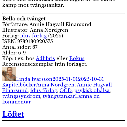
kamp mot tvångstankar.
Bella och tvånget
Författare: Annie Hagvall Einarsund
Illustratör: Anna Nordgren
Förlag:
Idus förlag
(2025)
ISBN: 9789180920575
Antal sidor: 67
Ålder: 6-9
Köp: t.ex. hos
Adlibris
eller
Bokus
Recensionsexemplar från förlaget.
Författare
Publicerat
Kategori
den
Linda Ivarsson
2025-11-01
2025-10-31
Etiketter
Kapitelböcker
Anna Nordgren
,
Annie Hagvall
Einarsund
,
idus förlag
,
OCD
,
psykisk ohälsa
,
tvångssyndrom
,
tvångstankar
Lämna en
till
kommentar
Bella
och
Löftet
tvånget