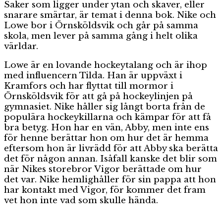
Saker som ligger under ytan och skaver, eller
snarare smärtar, är temat i denna bok. Nike och
Lowe bor i Örnsköldsvik och går på samma
skola, men lever på samma gång i helt olika
världar.
Lowe är en lovande hockeytalang och är ihop
med influencern Tilda. Han är uppväxt i
Kramfors och har flyttat till mormor i
Örnsköldsvik för att gå på hockeylinjen på
gymnasiet. Nike håller sig långt borta från de
populära hockeykillarna och kämpar för att få
bra betyg. Hon har en vän, Abby, men inte ens
för henne berättar hon om hur det är hemma
eftersom hon är livrädd för att Abby ska berätta
det för någon annan. Isåfall kanske det blir som
när Nikes storebror Vigor berättade om hur
det var. Nike hemlighåller för sin pappa att hon
har kontakt med Vigor, för kommer det fram
vet hon inte vad som skulle hända.