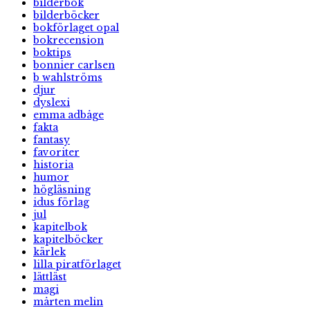
bilderbok
bilderböcker
bokförlaget opal
bokrecension
boktips
bonnier carlsen
b wahlströms
djur
dyslexi
emma adbåge
fakta
fantasy
favoriter
historia
humor
högläsning
idus förlag
jul
kapitelbok
kapitelböcker
kärlek
lilla piratförlaget
lättläst
magi
mårten melin