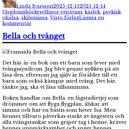
den
Linda Ivarsson
2025-12-15
2025-12-14
Etiketter
Ungdomsböcker
ellinor ericstam
,
kärlek
,
psykisk
ohälsa
,
skilsmässa
,
Visto förlag
Lämna en
till
kommentar
En
minut
Bella och tvånget
i
taget
Det här är en bok om ett barn som lever med
tvångssyndrom. Jag blev genast nyfiken på att
läsa den, eftersom jag själv är förälder till ett
barn som också kämpar med tvång. Det här,
tänkte jag, ska vi läsa tillsammans.
Boken handlar om Bella, en lågstadietjej som
drömmer om att flyga flygplan, älskar att
simma och har en bästis som heter Isa. Men
hennes tillvaro påverkas starkt av ångesten och
alla tvångstankar som griper tag i henne, kräver
hennes uppmärksamhet och suger hennes