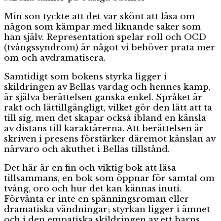
Min son tyckte att det var skönt att läsa om
någon som kämpar med liknande saker som
han själv. Representation spelar roll och OCD
(tvångssyndrom) är något vi behöver prata mer
om och avdramatisera.
Samtidigt som bokens styrka ligger i
skildringen av Bellas vardag och hennes kamp,
är själva berättelsen ganska enkel. Språket är
rakt och lättillgängligt, vilket gör den lätt att ta
till sig, men det skapar också ibland en känsla
av distans till karaktärerna. Att berättelsen är
skriven i presens förstärker däremot känslan av
närvaro och akuthet i Bellas tillstånd.
Det här är en fin och viktig bok att läsa
tillsammans, en bok som öppnar för samtal om
tvång, oro och hur det kan kännas inuti.
Förvänta er inte en spänningsroman eller
dramatiska vändningar; styrkan ligger i ämnet
och i den empatiska skildringen av ett barns