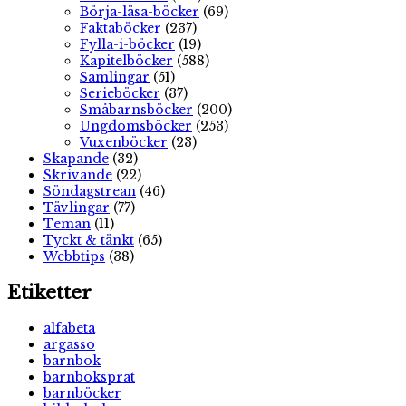
Börja-läsa-böcker
(69)
Faktaböcker
(237)
Fylla-i-böcker
(19)
Kapitelböcker
(588)
Samlingar
(51)
Serieböcker
(37)
Småbarnsböcker
(200)
Ungdomsböcker
(253)
Vuxenböcker
(23)
Skapande
(32)
Skrivande
(22)
Söndagstrean
(46)
Tävlingar
(77)
Teman
(11)
Tyckt & tänkt
(65)
Webbtips
(38)
Etiketter
alfabeta
argasso
barnbok
barnboksprat
barnböcker