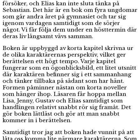
försöker, och Elias kan inte sluta tänka på
Sebastian. Det här är en bok om fyra ungdomar
som går andra året på gymnasiet och tar sig
igenom vardagen samtidigt som de sörjer
något. Vi får följa dem under en hösttermin där
deras liv långsamt vävs samman.
Boken är uppbyggd av korta kapitel skrivna ur
de olika karaktärernas perspektiv, vilket ger
berättelsen ett högt tempo. Varje kapitel
fungerar som en ögonblicksbild, ett litet utsnitt
där karaktären befinner sig i ett sammanhang
och tänker tillbaka på sådant som har hänt.
Formen påminner nästan om korta noveller
som hänger ihop. Läsaren får hoppa mellan
Lisa, Jenny, Gustav och Elias samtidigt som
handlingen relativt snabbt rör sig framåt. Det
gör boken lättläst och gör att man snabbt
kommer in i berättelsen.
Samtidigt tror jag att boken hade vunnit på att
låta oss komma lite närmare karaktärerna. Som