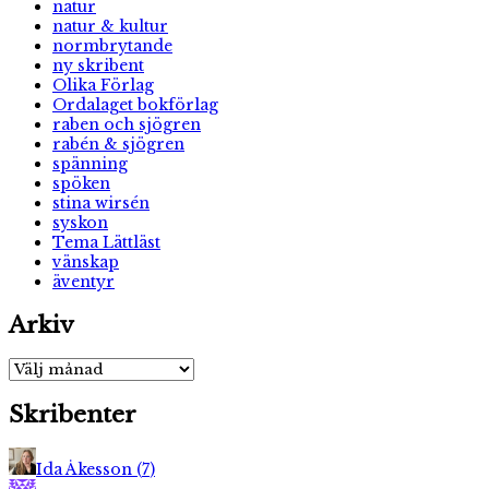
natur
natur & kultur
normbrytande
ny skribent
Olika Förlag
Ordalaget bokförlag
raben och sjögren
rabén & sjögren
spänning
spöken
stina wirsén
syskon
Tema Lättläst
vänskap
äventyr
Arkiv
Arkiv
Skribenter
Ida Åkesson
(
7
)