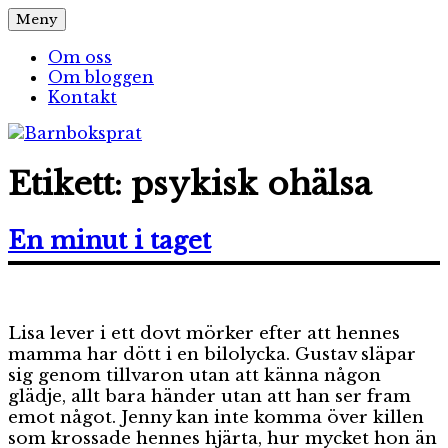
Hoppa
Meny
Barnboksprat
– en blogg om barnböcker
till
innehåll
Om oss
Om bloggen
Kontakt
Etikett:
psykisk ohälsa
En minut i taget
Lisa lever i ett dovt mörker efter att hennes
mamma har dött i en bilolycka. Gustav släpar
sig genom tillvaron utan att känna någon
glädje, allt bara händer utan att han ser fram
emot något. Jenny kan inte komma över killen
som krossade hennes hjärta, hur mycket hon än