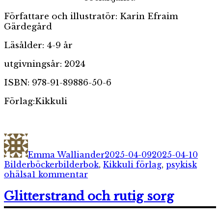
Författare och illustratör: Karin Efraim
Gärdegård
Läsålder: 4-9 år
utgivningsår: 2024
ISBN: 978-91-89886-50-6
Förlag:Kikkuli
Författare
Publicerat
Kateg
den
Emma Walliander
2025-04-09
2025-04-10
Etiketter
Bilderböcker
bilderbok
,
Kikkuli förlag
,
psykisk
till
ohälsa
1 kommentar
”Kaninmamman”
Glitterstrand och rutig sorg