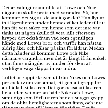
Det är väldigt osannolikt att Lowe och Nike
någonsin skulle prata med varandra. Så, hur
kommer det sig att de ändå gör det? Han flyttar
in i lägenheten under hennes vilket leder till att
han får veta saker om henne som det inte var
tänkt att någon skulle få veta. Allt eftersom
kryper det också fram vad som egentligen
hände med Lowes bror och varför han nästan
aldrig åker och hälsar på sina föräldrar. Medan
detta händer så kommer Lowe och Nike
närmare varandra, men det är långt ifrån enkelt
utan finns mängder av hinder för dem att
verkligen våga släppa in varandra.
Löftet är rappt skriven utifrån Nikes och Lowes
perspektiv om vartannat, ett genialt grepp för
att hålla fast läsaren. Det gör också att läsaren
hela tiden vet mer än både Nike och Lowe,
samtidigt som författaren har ett snyggt grepp
om de olika hemligheterna som finns, och inte