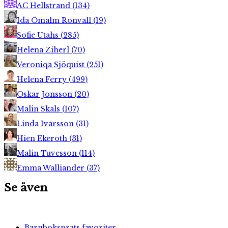
AC Hellstrand
(
134
)
Ida Ömalm Ronvall
(
19
)
Sofie Utahs
(
285
)
Helena Ziherl
(
70
)
Veroniqa Sjöquist
(
251
)
Helena Ferry
(
499
)
Oskar Jonsson
(
20
)
Malin Skals
(
107
)
Linda Ivarsson
(
31
)
Hien Ekeroth
(
31
)
Malin Tuvesson
(
114
)
Emma Walliander
(
37
)
Se även
Barnboksprats favoriter