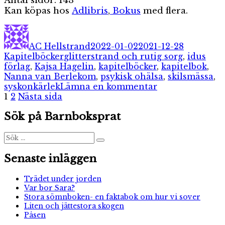
Antal sidor: 143
Kan köpas hos
Adlibris
,
Bokus
med flera.
Författare
Publicerat
Kategorie
den
AC Hellstrand
2022-01-02
2021-12-28
Etiketter
Kapitelböcker
glitterstrand och rutig sorg
,
idus
förlag
,
Kajsa Hagelin
,
kapitelböcker
,
kapitelbok
,
Nanna van Berlekom
,
psykisk ohälsa
,
skilsmässa
,
till
syskonkärlek
Lämna en kommentar
Sidnumrering
Sida
Sida
Glitterstrand
1
2
Nästa sida
och
för
Sök på Barnboksprat
rutig
inlägg
sorg
Sök
Sök
efter:
Senaste inläggen
Trädet under jorden
Var bor Sara?
Stora sömnboken- en faktabok om hur vi sover
Liten och jättestora skogen
Påsen