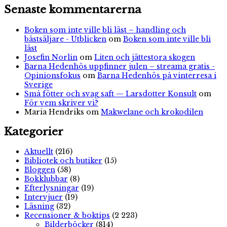
Senaste kommentarerna
Boken som inte ville bli läst – handling och
bästsäljare - Utblicken
om
Boken som inte ville bli
läst
Josefin Norlin
om
Liten och jättestora skogen
Barna Hedenhös uppfinner julen – streama gratis -
Opinionsfokus
om
Barna Hedenhös på vinterresa i
Sverige
Små fötter och svag saft — Larsdotter Konsult
om
För vem skriver vi?
Maria Hendriks
om
Makwelane och krokodilen
Kategorier
Aktuellt
(216)
Bibliotek och butiker
(15)
Bloggen
(58)
Bokklubbar
(8)
Efterlysningar
(19)
Intervjuer
(19)
Läsning
(32)
Recensioner & boktips
(2 223)
Bilderböcker
(814)