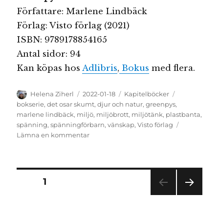
Författare: Marlene Lindbäck
Förlag: Visto förlag (2021)
ISBN: 9789178854165
Antal sidor: 94
Kan köpas hos
Adlibris
,
Bokus
med flera.
Författare
Publicerat
Kategorier
Etiketter
Helena Ziherl
2022-01-18
Kapitelböcker
den
bokserie
,
det osar skumt
,
djur och natur
,
greenpys
,
marlene lindbäck
,
miljö
,
miljöbrott
,
miljötänk
,
plastbanta
,
spänning
,
spänningförbarn
,
vänskap
,
Visto förlag
till
Lämna en kommentar
Greenpys:
det
osar
skumt
Sidnumrering
SIDA
1
NÄS
för
TA
SIDA