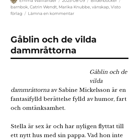
Författare
Publicerat
Kategorier
Etikette
Emma Walliander
2025-08-09
Bilderböcker
den
barnbok
,
Catrin Wendt
,
Marika Knubbe
,
vänskap
,
Visto
till
förlag
Lämna en kommentar
Iris
Stjärnöga
reser
Gåblin och de vilda
till
framtiden
dammråttorna
G
åblin och de
vilda
dammråttorna
av Sabine Mickelsson är en
fantasifylld berättelse fylld av humor, fart
och omtänksamhet.
Stella är sex år och har nyligen flyttat till
ett nytt hus med sin pappa. Vad hon inte