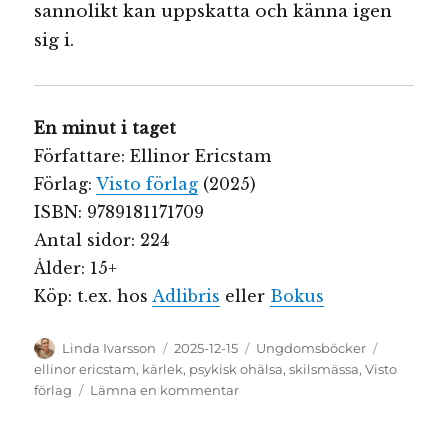
sannolikt kan uppskatta och känna igen
sig i.
En minut i taget
Författare: Ellinor Ericstam
Förlag:
Visto förlag
(2025)
ISBN: 9789181171709
Antal sidor: 224
Ålder: 15+
Köp: t.ex. hos
Adlibris
eller
Bokus
Författare
Publicerat
Kategorier
Etiketter
Linda Ivarsson
2025-12-15
Ungdomsböcker
den
ellinor ericstam
,
kärlek
,
psykisk ohälsa
,
skilsmässa
,
Visto
till
förlag
Lämna en kommentar
En
minut