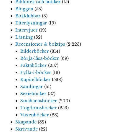
Bibliotek och butiker
(15)
Bloggen
(58)
Bokklubbar
(8)
Efterlysningar
(19)
Intervjuer
(19)
Läsning
(32)
Recensioner & boktips
(2 223)
Bilderböcker
(814)
Börja-läsa-böcker
(69)
Faktaböcker
(237)
Fylla-i-böcker
(19)
Kapitelböcker
(588)
Samlingar
(51)
Serieböcker
(37)
Småbarnsböcker
(200)
Ungdomsböcker
(253)
Vuxenböcker
(23)
Skapande
(32)
Skrivande
(22)