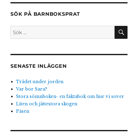
inlägg
SÖK PÅ BARNBOKSPRAT
SÖ
Sök
efter:
SENASTE INLÄGGEN
Trädet under jorden
Var bor Sara?
Stora sömnboken- en faktabok om hur vi sover
Liten och jättestora skogen
Påsen