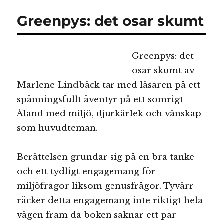
de
Greenpys: det osar skumt
vilda
dammråttorna
Greenpys: det
osar skumt av
Marlene Lindbäck tar med läsaren på ett
spänningsfullt äventyr på ett somrigt
Åland med miljö, djurkärlek och vänskap
som huvudteman.
Berättelsen grundar sig på en bra tanke
och ett tydligt engagemang för
miljöfrågor liksom genusfrågor. Tyvärr
räcker detta engagemang inte riktigt hela
vägen fram då boken saknar ett par