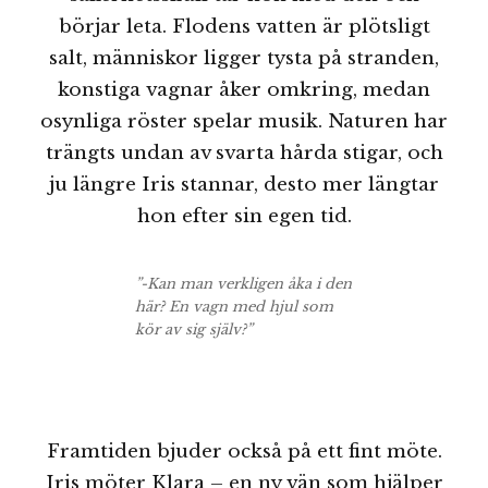
börjar leta. Flodens vatten är plötsligt
salt, människor ligger tysta på stranden,
konstiga vagnar åker omkring, medan
osynliga röster spelar musik. Naturen har
trängts undan av svarta hårda stigar, och
ju längre Iris stannar, desto mer längtar
hon efter sin egen tid.
”-Kan man verkligen åka i den
här? En vagn med hjul som
kör av sig själv?”
Framtiden bjuder också på ett fint möte.
Iris möter Klara – en ny vän som hjälper