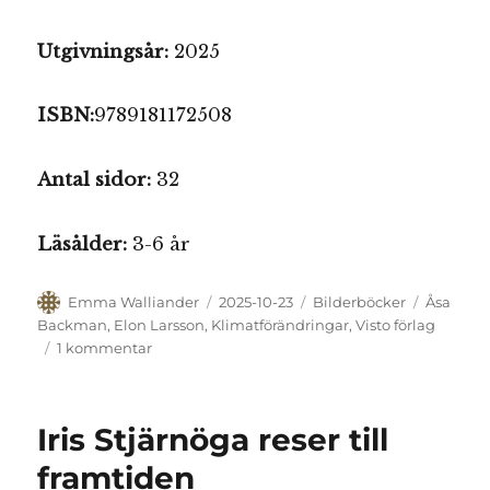
Utgivningsår:
2025
ISBN:
9789181172508
Antal sidor:
32
Läsålder:
3-6 år
Författare
Publicerat
Kategorier
Etiketter
Emma Walliander
2025-10-23
Bilderböcker
Åsa
den
Backman
,
Elon Larsson
,
Klimatförändringar
,
Visto förlag
till
1 kommentar
Mira
och
trollet
Iris Stjärnöga reser till
Fossa
framtiden