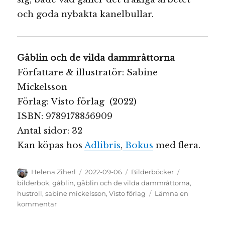
och goda nybakta kanelbullar.
Gåblin och de vilda dammråttorna
Författare & illustratör: Sabine
Mickelsson
Förlag: Visto förlag (2022)
ISBN:
9789178856909
Antal sidor: 32
Kan köpas hos
Adlibris
,
Bokus
med flera.
Författare
Publicerat
Kategorier
Etiketter
Helena Ziherl
2022-09-06
Bilderböcker
den
bilderbok
,
gåblin
,
gåblin och de vilda dammråttorna
,
hustroll
,
sabine mickelsson
,
Visto förlag
Lämna en
till
kommentar
Gåblin
och