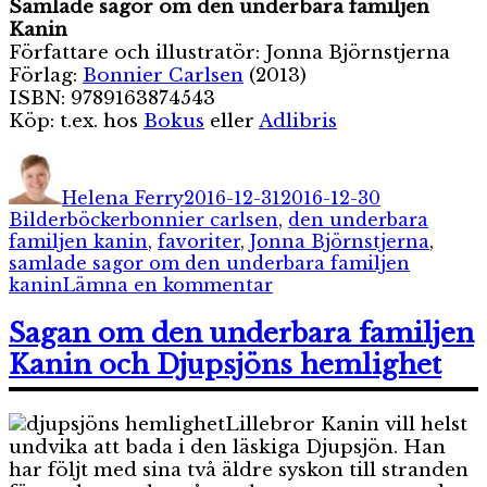
Samlade sagor om den underbara familjen
Kanin
Författare och illustratör: Jonna Björnstjerna
Förlag:
Bonnier Carlsen
(2013)
ISBN: 9789163874543
Köp: t.ex. hos
Bokus
eller
Adlibris
Författare
Publicerat
Kategorier
den
Helena Ferry
2016-12-31
2016-12-30
Etiketter
Bilderböcker
bonnier carlsen
,
den underbara
familjen kanin
,
favoriter
,
Jonna Björnstjerna
,
samlade sagor om den underbara familjen
till
kanin
Lämna en kommentar
Samlade
sagor
Sagan om den underbara familjen
om
Kanin och Djupsjöns hemlighet
den
underbara
familjen
Lillebror Kanin vill helst
Kanin
undvika att bada i den läskiga Djupsjön. Han
har följt med sina två äldre syskon till stranden