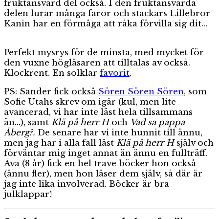
fruktansvärd del också. I den fruktansvärda
delen lurar många faror och stackars Lillebror
Kanin har en förmåga att råka förvilla sig dit…
Perfekt mysrys för de minsta, med mycket för
den vuxne högläsaren att tilltalas av också.
Klockrent. En solklar
favorit
.
PS: Sander fick också
Sören Sören Sören
, som
Sofie Utahs skrev om igår (kul, men lite
avancerad, vi har inte läst hela tillsammans
än…), samt
Klä på herr H
och
Vad sa pappa
Åberg?.
De senare har vi inte hunnit till ännu,
men jag har i alla fall läst
Klä på herr H
själv och
förväntar mig inget annat än ännu en fullträff.
Ava (8 år) fick en hel trave böcker hon också
(ännu fler), men hon läser dem själv, så där är
jag inte lika involverad. Böcker är bra
julklappar!