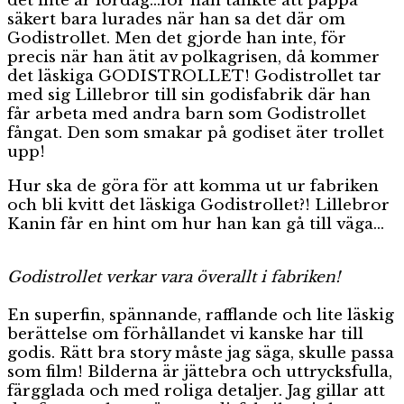
det inte är lördag…för han tänkte att pappa
säkert bara lurades när han sa det där om
Godistrollet. Men det gjorde han inte, för
precis när han ätit av polkagrisen, då kommer
det läskiga GODISTROLLET! Godistrollet tar
med sig Lillebror till sin godisfabrik där han
får arbeta med andra barn som Godistrollet
fångat. Den som smakar på godiset äter trollet
upp!
Hur ska de göra för att komma ut ur fabriken
och bli kvitt det läskiga Godistrollet?! Lillebror
Kanin får en hint om hur han kan gå till väga…
Godistrollet verkar vara överallt i fabriken!
En superfin, spännande, rafflande och lite läskig
berättelse om förhållandet vi kanske har till
godis. Rätt bra story måste jag säga, skulle passa
som film! Bilderna är jättebra och uttrycksfulla,
färgglada och med roliga detaljer. Jag gillar att