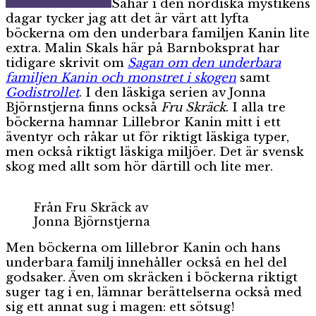
Såhär i den nordiska mystikens
dagar tycker jag att det är värt att lyfta
böckerna om den underbara familjen Kanin lite
extra. Malin Skals här på Barnboksprat har
tidigare skrivit om
Sagan om den underbara
familjen Kanin och monstret i skogen
samt
Godistrollet
. I den läskiga serien av Jonna
Björnstjerna finns också
Fru Skräck
. I alla tre
böckerna hamnar Lillebror Kanin mitt i ett
äventyr och råkar ut för riktigt läskiga typer,
men också riktigt läskiga miljöer. Det är svensk
skog med allt som hör därtill och lite mer.
Från Fru Skräck av
Jonna Björnstjerna
Men böckerna om lillebror Kanin och hans
underbara familj innehåller också en hel del
godsaker. Även om skräcken i böckerna riktigt
suger tag i en, lämnar berättelserna också med
sig ett annat sug i magen: ett sötsug!