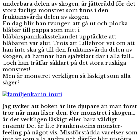
underbara delen av skogen, är jätterädd för det
stora farliga monstret som finns i den
fruktansvärda delen av skogen.
En dag blir han tvungen att gå ut och plocka
blåbär till pappa som mitt i
blåbärspannkaksstekandet upptäckte att
blåbären var slut. Trots att Lillebror vet om att
han inte ska gå till den fruktansvärda delen av
skogen, så hamnar han självklart där i alla fall…
…och han träffar såklart på det stora ruskiga
monstret!
Men är monstret verkligen så läskigt som alla
säger?
Jag tycker att boken är lite djupare än man först
tror när man läser den. För monstret i skogen…
är det verkligen läskigt eller bara väldigt
ensamt? Det är lite Frankensteins monster-
feeling på något vis. Missförstådda varelser som
inte är som alla andra och därför blir utstötta.