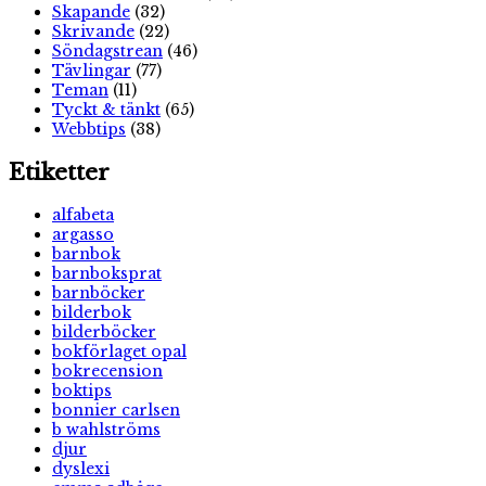
Skapande
(32)
Skrivande
(22)
Söndagstrean
(46)
Tävlingar
(77)
Teman
(11)
Tyckt & tänkt
(65)
Webbtips
(38)
Etiketter
alfabeta
argasso
barnbok
barnboksprat
barnböcker
bilderbok
bilderböcker
bokförlaget opal
bokrecension
boktips
bonnier carlsen
b wahlströms
djur
dyslexi