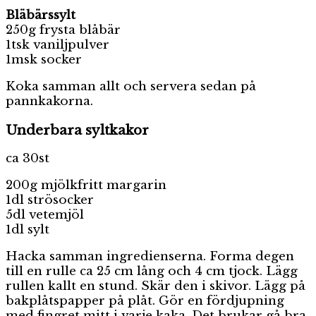
Bläbärssylt
250g frysta blåbär
1tsk vaniljpulver
1msk socker
Koka samman allt och servera sedan på
pannkakorna.
Underbara syltkakor
ca 30st
200g mjölkfritt margarin
1dl strösocker
5dl vetemjöl
1dl sylt
Hacka samman ingredienserna. Forma degen
till en rulle ca 25 cm lång och 4 cm tjock. Lägg
rullen kallt en stund. Skär den i skivor. Lägg på
bakplåtspapper på plåt. Gör en fördjupning
med fingret mitt i varje kaka. Det brukar gå bra