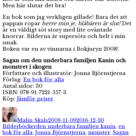
Men här slutar det bra!
En bok som jag verkligen gillade! Bara det att
pappan ropar
herre min je, blåbären är slut!
Det
är en väldigt söt story med lite oväntade
knorrar. Bilderna är supersöta och helt i min
smak.
Boken var en av vinnarna i Bokjuryn 2008!
Sagan om den underbara familjen Kanin och
monstret i skogen
Författare och illustratör: Jonna Björnstjerna
Förlag:
En bok för alla
Antal sidor: 30
ISBN: 978-91-7221-557-3
Köp:
Jämför priser
Författare
Publicerat
Kategorier
den
Malin Skals
2009-11-09
2016-12-30
Etiketter
Bilderböcker
den underbara familjen kanin
,
en
bok för alla
,
Jonna Björnstjerna
,
monster
,
Sagan