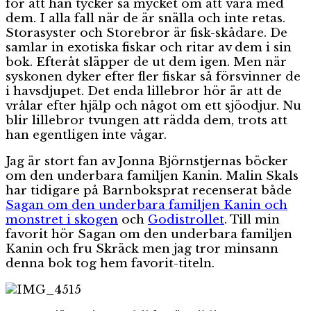
för att han tycker så mycket om att vara med
dem. I alla fall när de är snälla och inte retas.
Storasyster och Storebror är fisk-skådare. De
samlar in exotiska fiskar och ritar av dem i sin
bok. Efteråt släpper de ut dem igen. Men när
syskonen dyker efter fler fiskar så försvinner de
i havsdjupet. Det enda lillebror hör är att de
vrålar efter hjälp och något om ett sjöodjur. Nu
blir lillebror tvungen att rädda dem, trots att
han egentligen inte vågar.
Jag är stort fan av Jonna Björnstjernas böcker
om den underbara familjen Kanin. Malin Skals
har tidigare på Barnboksprat recenserat både
Sagan om den underbara familjen Kanin och
monstret i skogen
och
Godistrollet
. Till min
favorit hör Sagan om den underbara familjen
Kanin och fru Skräck men jag tror minsann
denna bok tog hem favorit-titeln.