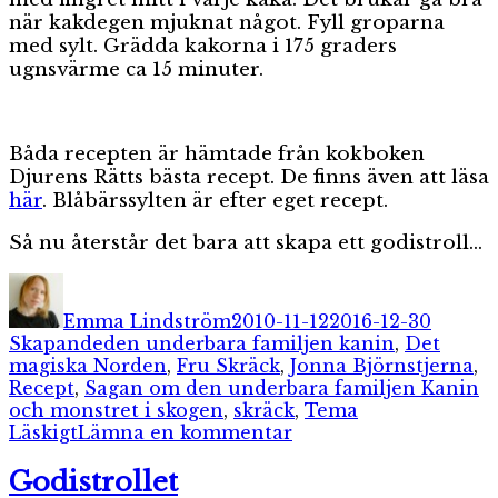
när kakdegen mjuknat något. Fyll groparna
med sylt. Grädda kakorna i 175 graders
ugnsvärme ca 15 minuter.
Båda recepten är hämtade från kokboken
Djurens Rätts bästa recept. De finns även att läsa
här
. Blåbärssylten är efter eget recept.
Så nu återstår det bara att skapa ett godistroll…
Författare
Publicerat
Katego
den
Emma Lindström
2010-11-12
2016-12-30
Etiketter
Skapande
den underbara familjen kanin
,
Det
magiska Norden
,
Fru Skräck
,
Jonna Björnstjerna
,
Recept
,
Sagan om den underbara familjen Kanin
och monstret i skogen
,
skräck
,
Tema
till
Läskigt
Lämna en kommentar
Den
underbara
Godistrollet