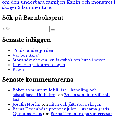
om den underbara familjen Kanin och monstret i
till
skogen
3 kommentarer
Sagan
Sök på Barnboksprat
om
den
underbara
Sök
Sök
efter:
familjen
Kanin
Senaste inläggen
och
monstret
Trädet under jorden
i
Var bor Sara?
skogen
Stora sömnboken- en faktabok om hur vi sover
Liten och jättestora skogen
Påsen
Senaste kommentarerna
Boken som inte ville bli läst – handling och
bästsäljare - Utblicken
om
Boken som inte ville bli
läst
Josefin Norlin
om
Liten och jättestora skogen
Barna Hedenhös uppfinner julen – streama gratis -
Opinionsfokus
om
Barna Hedenhös på vinterresa i