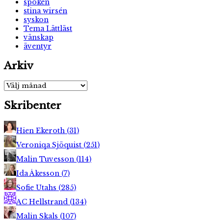
spöken
stina wirsén
syskon
Tema Lättläst
vänskap
äventyr
Arkiv
Arkiv
Skribenter
Hien Ekeroth
(
31
)
Veroniqa Sjöquist
(
251
)
Malin Tuvesson
(
114
)
Ida Åkesson
(
7
)
Sofie Utahs
(
285
)
AC Hellstrand
(
134
)
Malin Skals
(
107
)