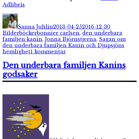
Adlibris
Författare
Publicerat
Kategorier
den
Sanna Juhlin
2013-04-25
2016-12-30
Etiketter
Bilderböcker
bonnier carlsen
,
den underbara
familjen kanin
,
Jonna Björnstjerna
,
Sagan om
den underbara familjen Kanin och Djupsjöns
till
hemlighet
1 kommentar
Sagan
om
Den underbara familjen Kanins
den
godsaker
underbara
familjen
Kanin
och
Djupsjöns
hemlighet