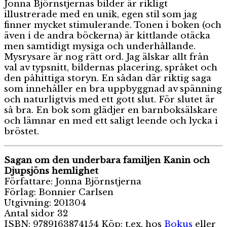
Jonna Björnstjernas bilder är rikligt
illustrerade med en unik, egen stil som jag
finner mycket stimulerande. Tonen i boken (och
även i de andra böckerna) är kittlande otäcka
men samtidigt mysiga och underhållande.
Mysrysare är nog rätt ord. Jag älskar allt från
val av typsnitt, bildernas placering, språket och
den påhittiga storyn. En sådan där riktig saga
som innehåller en bra uppbyggnad av spänning
och naturligtvis med ett gott slut. För slutet är
så bra. En bok som glädjer en barnboksälskare
och lämnar en med ett saligt leende och lycka i
bröstet.
Sagan om den underbara familjen Kanin och
Djupsjöns hemlighet
Författare: Jonna Björnstjerna
Förlag: Bonnier Carlsen
Utgivning: 201304
Antal sidor 32
ISBN: 9789163874154 Köp: t.ex. hos
Bokus
eller