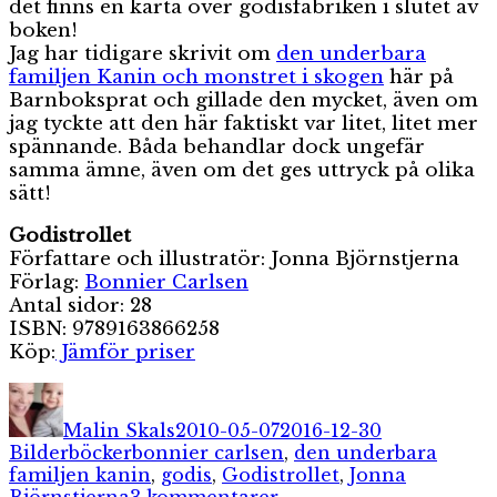
det finns en karta över godisfabriken i slutet av
boken!
Jag har tidigare skrivit om
den underbara
familjen Kanin och monstret i skogen
här på
Barnboksprat och gillade den mycket, även om
jag tyckte att den här faktiskt var litet, litet mer
spännande. Båda behandlar dock ungefär
samma ämne, även om det ges uttryck på olika
sätt!
Godistrollet
Författare och illustratör: Jonna Björnstjerna
Förlag:
Bonnier Carlsen
Antal sidor: 28
ISBN: 9789163866258
Köp:
Jämför priser
Författare
Publicerat
Kategorier
den
Malin Skals
2010-05-07
2016-12-30
Etiketter
Bilderböcker
bonnier carlsen
,
den underbara
familjen kanin
,
godis
,
Godistrollet
,
Jonna
till