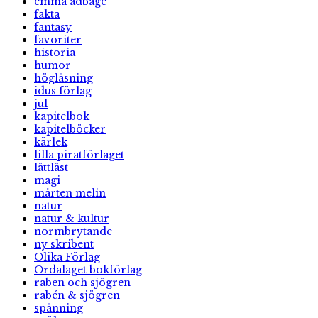
emma adbåge
fakta
fantasy
favoriter
historia
humor
högläsning
idus förlag
jul
kapitelbok
kapitelböcker
kärlek
lilla piratförlaget
lättläst
magi
mårten melin
natur
natur & kultur
normbrytande
ny skribent
Olika Förlag
Ordalaget bokförlag
raben och sjögren
rabén & sjögren
spänning