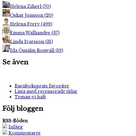
Helena Ziherl
(
70
)
Oskar Jonsson
(
20
)
Helena Ferry
(
499
)
Emma Walliander
(
37
)
Linda Ivarsson
(
31
)
Ida Ömalm Ronvall
(
19
)
Se även
Barnboksprats favoriter
Lista med recenserade titlar
Teman vi haft
Följ bloggen
RSS-flöden
Inlägg
Kommentarer