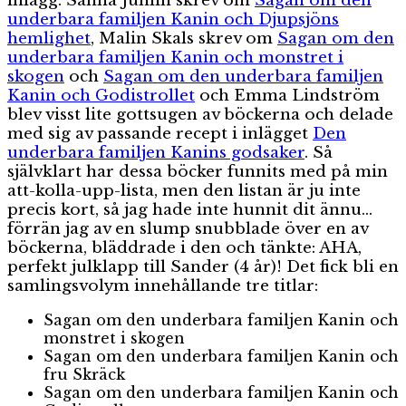
inlägg: Sanna Juhlin skrev om
Sagan om den
underbara familjen Kanin och Djupsjöns
hemlighet
, Malin Skals skrev om
Sagan om den
underbara familjen Kanin och monstret i
skogen
och
Sagan om den underbara familjen
Kanin och Godistrollet
och Emma Lindström
blev visst lite gottsugen av böckerna och delade
med sig av passande recept i inlägget
Den
underbara familjen Kanins godsaker
. Så
självklart har dessa böcker funnits med på min
att-kolla-upp-lista, men den listan är ju inte
precis kort, så jag hade inte hunnit dit ännu…
förrän jag av en slump snubblade över en av
böckerna, bläddrade i den och tänkte: AHA,
perfekt julklapp till Sander (4 år)! Det fick bli en
samlingsvolym innehållande tre titlar:
Sagan om den underbara familjen Kanin och
monstret i skogen
Sagan om den underbara familjen Kanin och
fru Skräck
Sagan om den underbara familjen Kanin och