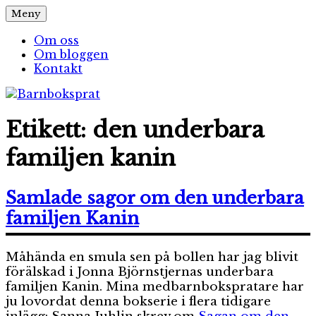
Hoppa
Meny
Barnboksprat
– en blogg om barnböcker
till
innehåll
Om oss
Om bloggen
Kontakt
Etikett:
den underbara
familjen kanin
Samlade sagor om den underbara
familjen Kanin
Måhända en smula sen på bollen har jag blivit
förälskad i Jonna Björnstjernas underbara
familjen Kanin. Mina medbarnbokspratare har
ju lovordat denna bokserie i flera tidigare