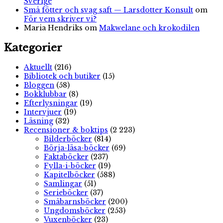
Sverige
Små fötter och svag saft — Larsdotter Konsult
om
För vem skriver vi?
Maria Hendriks
om
Makwelane och krokodilen
Kategorier
Aktuellt
(216)
Bibliotek och butiker
(15)
Bloggen
(58)
Bokklubbar
(8)
Efterlysningar
(19)
Intervjuer
(19)
Läsning
(32)
Recensioner & boktips
(2 223)
Bilderböcker
(814)
Börja-läsa-böcker
(69)
Faktaböcker
(237)
Fylla-i-böcker
(19)
Kapitelböcker
(588)
Samlingar
(51)
Serieböcker
(37)
Småbarnsböcker
(200)
Ungdomsböcker
(253)
Vuxenböcker
(23)