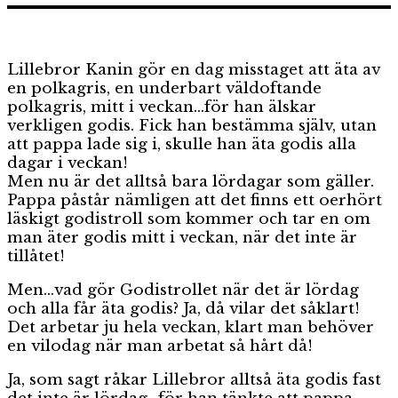
familjen
Kanins
godsaker
Lillebror Kanin gör en dag misstaget att äta av
en polkagris, en underbart väldoftande
polkagris, mitt i veckan…för han älskar
verkligen godis. Fick han bestämma själv, utan
att pappa lade sig i, skulle han äta godis alla
dagar i veckan!
Men nu är det alltså bara lördagar som gäller.
Pappa påstår nämligen att det finns ett oerhört
läskigt godistroll som kommer och tar en om
man äter godis mitt i veckan, när det inte är
tillåtet!
Men…vad gör Godistrollet när det är lördag
och alla får äta godis? Ja, då vilar det såklart!
Det arbetar ju hela veckan, klart man behöver
en vilodag när man arbetat så hårt då!
Ja, som sagt råkar Lillebror alltså äta godis fast