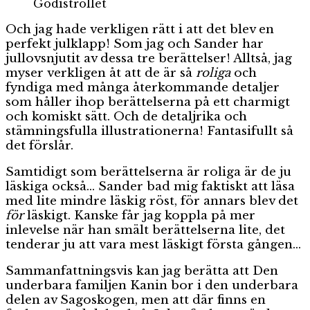
Godistrollet
Och jag hade verkligen rätt i att det blev en
perfekt julklapp! Som jag och Sander har
jullovsnjutit av dessa tre berättelser! Alltså, jag
myser verkligen åt att de är så
roliga
och
fyndiga med många återkommande detaljer
som håller ihop berättelserna på ett charmigt
och komiskt sätt. Och de detaljrika och
stämningsfulla illustrationerna! Fantasifullt så
det förslår.
Samtidigt som berättelserna är roliga är de ju
läskiga också… Sander bad mig faktiskt att läsa
med lite mindre läskig röst, för annars blev det
för
läskigt. Kanske får jag koppla på mer
inlevelse när han smält berättelserna lite, det
tenderar ju att vara mest läskigt första gången…
Sammanfattningsvis kan jag berätta att Den
underbara familjen Kanin bor i den underbara
delen av Sagoskogen, men att där finns en