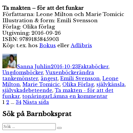
Ta makten – för att det funkar
Författarna: Leone Milton och Marie Tomicic
Illustration & form: Emili Svensson
Förlag: Olika förlag
Utgivning: 2016-09-26
ISBN: 9789185845903
Köp: t.ex. hos
Bokus
eller
Adlibris
Författare
Publicerat
Kategorier
den
Sanna Juhlin
2016-10-23
Faktaböcker
,
Etiketter
Ungdomsböcker
,
Vuxenböcker
ändra
tankemönster
,
ångest
,
Emili Svensson
,
Leone
Milton
,
Marie Tomicic
,
Olika Förlag
,
självkänsla
,
självskadebeteende
,
Ta makten - för att det
till
funkar
,
tonåringar
Lämna en kommentar
Sidnumrering
Sida
Sida
Sida
Ta
1
2
…
34
Nästa sida
makten
för
Sök på Barnboksprat
–
inlägg
för
att
Sök
Sök
efter:
det