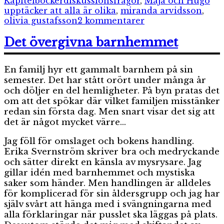
Kapitelböcker
diskussionsfrågor
,
Maja och Hugo
upptäcker att alla är olika
,
miranda arvidsson
,
till
olivia gustafsson
2 kommentarer
Maja
&
Det övergivna barnhemmet
Hugo
upptäcker
En familj hyr ett gammalt barnhem på sin
att
alla
semester. Det har stått orört under många år
är
och döljer en del hemligheter. På byn pratas det
olika
om att det spökar där vilket familjen misstänker
redan sin första dag. Men snart visar det sig att
det är något mycket värre…
Jag föll för omslaget och bokens handling.
Erika Svernström skriver bra och medryckande
och sätter direkt en känsla av mysrysare. Jag
gillar idén med barnhemmet och mystiska
saker som händer. Men handlingen är alldeles
för komplicerad för sin åldersgrupp och jag har
själv svårt att hänga med i svängningarna med
alla förklaringar när pusslet ska läggas på plats.