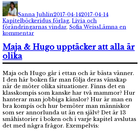
Författare
Publicerat
Kategorier
den
Sanna Juhlin
2017-04-14
2017-04-14
Etiketter
Kapitelböcker
idus förlag
,
Livia och
förändringarnas vindar
,
Sofia Weiss
Lämna en
till
kommentar
Livia
och
Maja & Hugo upptäcker att alla är
förändringarnas
olika
vindar
Maja och Hugo går i ettan och är bästa vänner.
I den här boken får man följa deras vänskap
när de möter olika situationer. Finns det en
klasskompis som kanske har två mammor? Hur
hanterar man jobbiga känslor? Hur är man en
bra kompis och hur bemöter man människor
som ser annorlunda ut än en själv? Det är 13
småhistorier i boken och i varje kapitel avslutas
det med några frågor. Exempelvis: