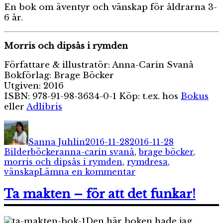
En bok om äventyr och vänskap för åldrarna 3-
6 år.
Morris och dipsås i rymden
Författare & illustratör: Anna-Carin Svanå
Bokförlag: Brage Böcker
Utgiven: 2016
ISBN: 978-91-98-3634-0-1 Köp: t.ex. hos
Bokus
eller
Adlibris
Författare
Publicerat
Kategorier
den
Sanna Juhlin
2016-11-28
2016-11-28
Etiketter
Bilderböcker
anna-carin svanå
,
brage böcker
,
morris och dipsås i rymden
,
rymdresa
,
till
vänskap
Lämna en kommentar
Morris
och
Ta makten – för att det funkar!
Dipsås
i
Den här boken hade jag
rymden