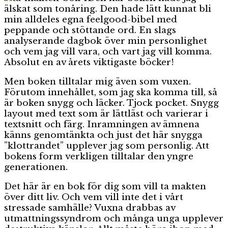
älskat som tonåring. Den hade lätt kunnat bli
min alldeles egna feelgood-bibel med
peppande och stöttande ord. En slags
analyserande dagbok över min personlighet
och vem jag vill vara, och vart jag vill komma.
Absolut en av årets viktigaste böcker!
Men boken tilltalar mig även som vuxen.
Förutom innehållet, som jag ska komma till, så
är boken snygg och läcker. Tjock pocket. Snygg
layout med text som är lättläst och varierar i
textsnitt och färg. Inramningen av ämnena
känns genomtänkta och just det här snygga
”klottrandet” upplever jag som personlig. Att
bokens form verkligen tilltalar den yngre
generationen.
Det här är en bok för dig som vill ta makten
över ditt liv. Och vem vill inte det i vårt
stressade samhälle? Vuxna drabbas av
utmattningssyndrom och många unga upplever