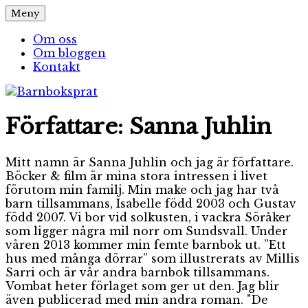
Hoppa
Meny
Barnboksprat
– en blogg om barnböcker
till
innehåll
Om oss
Om bloggen
Kontakt
Författare:
Sanna Juhlin
Mitt namn är Sanna Juhlin och jag är författare.
Böcker & film är mina stora intressen i livet
förutom min familj. Min make och jag har två
barn tillsammans, Isabelle född 2003 och Gustav
född 2007. Vi bor vid solkusten, i vackra Söråker
som ligger några mil norr om Sundsvall. Under
våren 2013 kommer min femte barnbok ut. ”Ett
hus med många dörrar” som illustrerats av Millis
Sarri och är vår andra barnbok tillsammans.
Vombat heter förlaget som ger ut den. Jag blir
även publicerad med min andra roman. "De