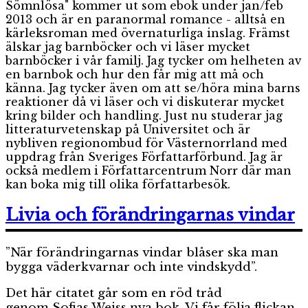
Sömnlösa" kommer ut som ebok under jan/feb
2013 och är en paranormal romance - alltså en
kärleksroman med övernaturliga inslag. Främst
älskar jag barnböcker och vi läser mycket
barnböcker i vår familj. Jag tycker om helheten av
en barnbok och hur den får mig att må och
känna. Jag tycker även om att se/höra mina barns
reaktioner då vi läser och vi diskuterar mycket
kring bilder och handling. Just nu studerar jag
litteraturvetenskap på Universitet och är
nybliven regionombud för Västernorrland med
uppdrag från Sveriges Författarförbund. Jag är
också medlem i Författarcentrum Norr där man
kan boka mig till olika författarbesök.
Livia och förändringarnas vindar
”När förändringarnas vindar blåser ska man
bygga väderkvarnar och inte vindskydd”.
Det här citatet går som en röd tråd
genom Sofias Weiss nya bok. Vi får följa flickan