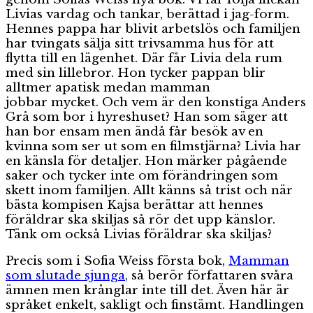
Livias vardag och tankar, berättad i jag-form.
Hennes pappa har blivit arbetslös och familjen
har tvingats sälja sitt trivsamma hus för att
flytta till en lägenhet. Där får Livia dela rum
med sin lillebror. Hon tycker pappan blir
alltmer apatisk medan mamman
jobbar mycket. Och vem är den konstiga Anders
Grå som bor i hyreshuset? Han som säger att
han bor ensam men ändå får besök av en
kvinna som ser ut som en filmstjärna? Livia har
en känsla för detaljer. Hon märker pågående
saker och tycker inte om förändringen som
skett inom familjen. Allt känns så trist och när
bästa kompisen Kajsa berättar att hennes
föräldrar ska skiljas så rör det upp känslor.
Tänk om också Livias föräldrar ska skiljas?
Precis som i Sofia Weiss första bok,
Mamman
som slutade sjunga
, så berör författaren svåra
ämnen men krånglar inte till det. Även här är
språket enkelt, sakligt och finstämt. Handlingen