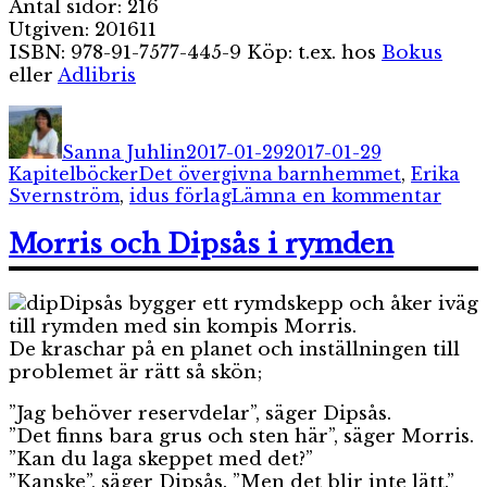
Antal sidor: 216
Utgiven: 201611
ISBN: 978-91-7577-445-9 Köp: t.ex. hos
Bokus
eller
Adlibris
Författare
Publicerat
Kategorier
den
Sanna Juhlin
2017-01-29
2017-01-29
Etiketter
Kapitelböcker
Det övergivna barnhemmet
,
Erika
till
Svernström
,
idus förlag
Lämna en kommentar
Det
över
Morris och Dipsås i rymden
bar
Dipsås bygger ett rymdskepp och åker iväg
till rymden med sin kompis Morris.
De kraschar på en planet och inställningen till
problemet är rätt så skön;
”Jag behöver reservdelar”, säger Dipsås.
”Det finns bara grus och sten här”, säger Morris.
”Kan du laga skeppet med det?”
”Kanske”, säger Dipsås. ”Men det blir inte lätt.”