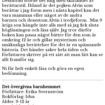
Dessutom störde det mig med skiftandet av
berättarstil. Ibland är det pojken Alvin som
berättar i jag-form men i nästa kapitel kan det
vara mamman eller något av de andra
barnen och dessutom Alvin i tredjeform. Min 9
åriga son hängde inte alls med så jag fick sluta
högläsningen och läsa själv. Jag tror därför
boken kan passa något bättre för den som är
omkring 12 år och gillar mysterium och
småkusliga berättelser för det är en spännande
historia. Det händer saker hela tiden och
författaren skriver på ett sätt att man lätt kan se
allt framför sig.
Ni får helt enkelt läsa och göra en egen
bedömning.
Det övergivna barnhemmet
Författare: Erika Svernström
Bokförlag: Idus
Ålder: 9-12 år