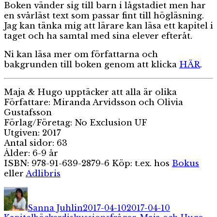
Boken vänder sig till barn i lågstadiet men har
en svårläst text som passar fint till högläsning.
Jag kan tänka mig att lärare kan läsa ett kapitel i
taget och ha samtal med sina elever efteråt.
Ni kan läsa mer om författarna och
bakgrunden till boken genom att klicka
HÄR
.
Maja & Hugo upptäcker att alla är olika
Författare: Miranda Arvidsson och Olivia
Gustafsson
Förlag/Företag: No Exclusion UF
Utgiven: 2017
Antal sidor: 63
Ålder: 6-9 år
ISBN: 978-91-639-2879-6 Köp: t.ex. hos
Bokus
eller
Adlibris
Författare
Publicerat
Kategorier
den
Sanna Juhlin
2017-04-10
2017-04-10
Etiketter