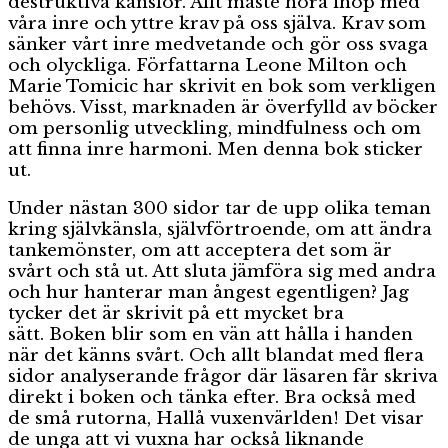
destruktiva känslor. Allt måste höra ihop med
våra inre och yttre krav på oss själva. Krav som
sänker vårt inre medvetande och gör oss svaga
och olyckliga. Författarna Leone Milton och
Marie Tomicic har skrivit en bok som verkligen
behövs. Visst, marknaden är överfylld av böcker
om personlig utveckling, mindfulness och om
att finna inre harmoni. Men denna bok sticker
ut.
Under nästan 300 sidor tar de upp olika teman
kring självkänsla, självförtroende, om att ändra
tankemönster, om att acceptera det som är
svårt och stå ut. Att sluta jämföra sig med andra
och hur hanterar man ångest egentligen? Jag
tycker det är skrivit på ett mycket bra
sätt. Boken blir som en vän att hålla i handen
när det känns svårt. Och allt blandat med flera
sidor analyserande frågor där läsaren får skriva
direkt i boken och tänka efter. Bra också med
de små rutorna, Hallå vuxenvärlden! Det visar
de unga att vi vuxna har också liknande