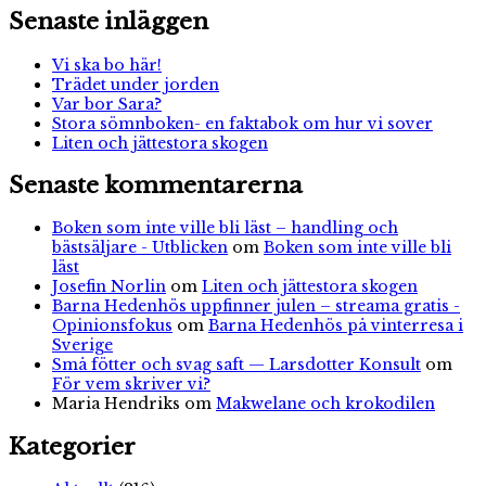
funkar!
Senaste inläggen
Vi ska bo här!
Trädet under jorden
Var bor Sara?
Stora sömnboken- en faktabok om hur vi sover
Liten och jättestora skogen
Senaste kommentarerna
Boken som inte ville bli läst – handling och
bästsäljare - Utblicken
om
Boken som inte ville bli
läst
Josefin Norlin
om
Liten och jättestora skogen
Barna Hedenhös uppfinner julen – streama gratis -
Opinionsfokus
om
Barna Hedenhös på vinterresa i
Sverige
Små fötter och svag saft — Larsdotter Konsult
om
För vem skriver vi?
Maria Hendriks
om
Makwelane och krokodilen
Kategorier