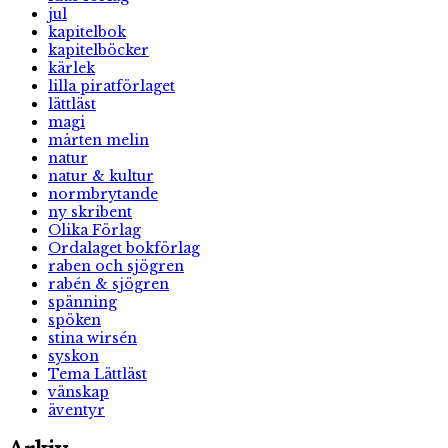
jul
kapitelbok
kapitelböcker
kärlek
lilla piratförlaget
lättläst
magi
mårten melin
natur
natur & kultur
normbrytande
ny skribent
Olika Förlag
Ordalaget bokförlag
raben och sjögren
rabén & sjögren
spänning
spöken
stina wirsén
syskon
Tema Lättläst
vänskap
äventyr