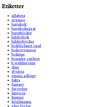
Etiketter
alfabeta
argasso
barnbok
barnboksprat
barnböcker
bilderbok
bilderböcker
bokförlaget opal
bokrecension
boktips
bonnier carlsen
b wahlströms
djur
dyslexi
emma adbåge
fakta
fantasy
favoriter
historia
humor
högläsning
idus förlag