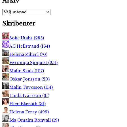
Arkiv
Arkiv
Skribenter
Sofie Utahs
(
285
)
AC Hellstrand
(
134
)
Helena Ziherl
(
70
)
Veroniqa Sjöquist
(
251
)
Malin Skals
(
107
)
Oskar Jonsson
(
20
)
Malin Tuvesson
(
114
)
Linda Ivarsson
(
31
)
Hien Ekeroth
(
31
)
Helena Ferry
(
499
)
Ida Ömalm Ronvall
(
19
)