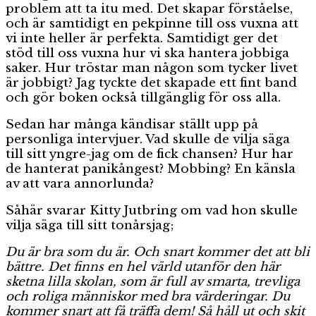
problem att ta itu med. Det skapar förståelse,
och är samtidigt en pekpinne till oss vuxna att
vi inte heller är perfekta. Samtidigt ger det
stöd till oss vuxna hur vi ska hantera jobbiga
saker. Hur tröstar man någon som tycker livet
är jobbigt? Jag tyckte det skapade ett fint band
och gör boken också tillgänglig för oss alla.
Sedan har många kändisar ställt upp på
personliga intervjuer. Vad skulle de vilja säga
till sitt yngre-jag om de fick chansen? Hur har
de hanterat panikångest? Mobbing? En känsla
av att vara annorlunda?
Såhär svarar Kitty Jutbring om vad hon skulle
vilja säga till sitt tonårsjag;
Du är bra som du är. Och snart kommer det att bli
bättre. Det finns en hel värld utanför den här
sketna lilla skolan, som är full av smarta, trevliga
och roliga människor med bra värderingar. Du
kommer snart att få träffa dem! Så håll ut och skit