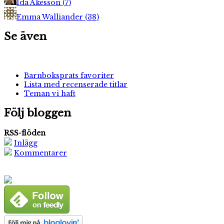
Ida Åkesson
(
7
)
Emma Walliander
(
38
)
Se även
Barnboksprats favoriter
Lista med recenserade titlar
Teman vi haft
Följ bloggen
RSS-flöden
Inlägg
Kommentarer