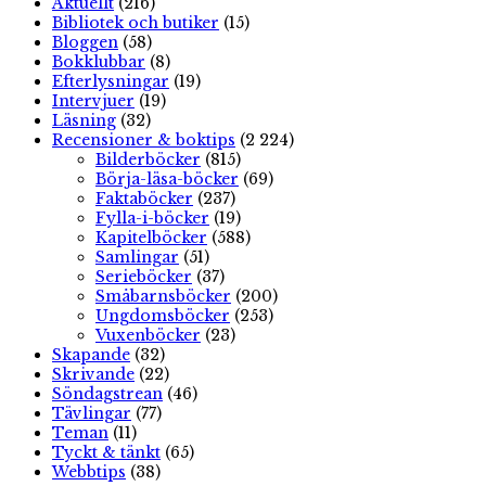
Aktuellt
(216)
Bibliotek och butiker
(15)
Bloggen
(58)
Bokklubbar
(8)
Efterlysningar
(19)
Intervjuer
(19)
Läsning
(32)
Recensioner & boktips
(2 224)
Bilderböcker
(815)
Börja-läsa-böcker
(69)
Faktaböcker
(237)
Fylla-i-böcker
(19)
Kapitelböcker
(588)
Samlingar
(51)
Serieböcker
(37)
Småbarnsböcker
(200)
Ungdomsböcker
(253)
Vuxenböcker
(23)
Skapande
(32)
Skrivande
(22)
Söndagstrean
(46)
Tävlingar
(77)
Teman
(11)
Tyckt & tänkt
(65)
Webbtips
(38)