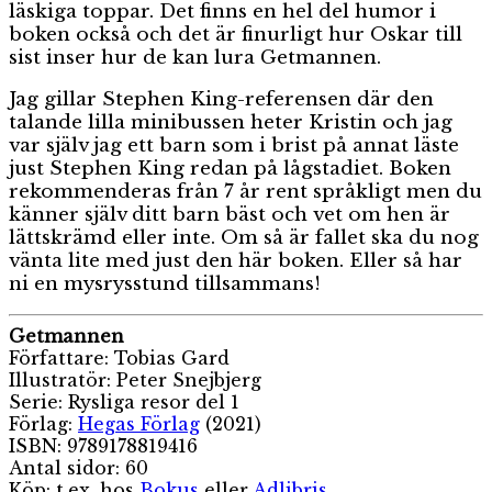
läskiga toppar. Det finns en hel del humor i
boken också och det är finurligt hur Oskar till
sist inser hur de kan lura Getmannen.
Jag gillar Stephen King-referensen där den
talande lilla minibussen heter Kristin och jag
var själv jag ett barn som i brist på annat läste
just Stephen King redan på lågstadiet. Boken
rekommenderas från 7 år rent språkligt men du
känner själv ditt barn bäst och vet om hen är
lättskrämd eller inte. Om så är fallet ska du nog
vänta lite med just den här boken. Eller så har
ni en mysrysstund tillsammans!
Getmannen
Författare: Tobias Gard
Illustratör: Peter Snejbjerg
Serie: Rysliga resor del 1
Förlag:
Hegas Förlag
(2021)
ISBN: 9789178819416
Antal sidor: 60
Köp: t.ex. hos
Bokus
eller
Adlibris