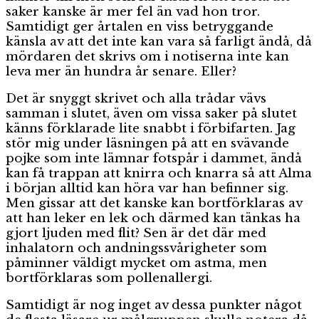
saker kanske är mer fel än vad hon tror.
Samtidigt ger årtalen en viss betryggande
känsla av att det inte kan vara så farligt ändå, då
mördaren det skrivs om i notiserna inte kan
leva mer än hundra år senare. Eller?
Det är snyggt skrivet och alla trådar vävs
samman i slutet, även om vissa saker på slutet
känns förklarade lite snabbt i förbifarten. Jag
stör mig under läsningen på att en svävande
pojke som inte lämnar fotspår i dammet, ändå
kan få trappan att knirra och knarra så att Alma
i början alltid kan höra var han befinner sig.
Men gissar att det kanske kan bortförklaras av
att han leker en lek och därmed kan tänkas ha
gjort ljuden med flit? Sen är det där med
inhalatorn och andningssvårigheter som
påminner väldigt mycket om astma, men
bortförklaras som pollenallergi.
Samtidigt är nog inget av dessa punkter något