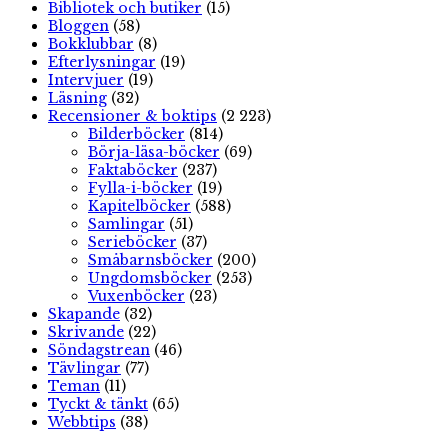
Bibliotek och butiker
(15)
Bloggen
(58)
Bokklubbar
(8)
Efterlysningar
(19)
Intervjuer
(19)
Läsning
(32)
Recensioner & boktips
(2 223)
Bilderböcker
(814)
Börja-läsa-böcker
(69)
Faktaböcker
(237)
Fylla-i-böcker
(19)
Kapitelböcker
(588)
Samlingar
(51)
Serieböcker
(37)
Småbarnsböcker
(200)
Ungdomsböcker
(253)
Vuxenböcker
(23)
Skapande
(32)
Skrivande
(22)
Söndagstrean
(46)
Tävlingar
(77)
Teman
(11)
Tyckt & tänkt
(65)
Webbtips
(38)