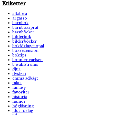
Etiketter
alfabeta
argasso
barnbok
barnboksprat
barnböcker
bilderbok
bilderböcker
bokförlaget opal
bokrecension
boktips
bonnier carlsen
b wahlströms
djur
dyslexi
emma adbåge
fakta
fantasy
favoriter
historia
humor
högläsning
idus förlag