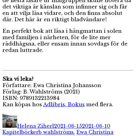
de flesta läsare ur målgruppen skulle notera då
det viktiga är känslan som infinner sig och får
en att vilja läsa vidare, och den finns absolut
där. Det här är en riktigt bladvändare!
En perfekt bok att läsa i hängmattan i solen
med familjen i närheten, för de lite mer
räddhågsna, eller ensam innan sovdags för de
redan luttrade.
Ska vi leka?
Författare: E
wa Christina Johansson
Förlag: B. Wahlströms (2021)
ISBN:
9789132213984
Kan köpas hos
Adlibris
,
Bokus
med flera.
Författare
Publicerat
Kategorie
den
Helena Ziherl
2021-06-15
2021-06-10
Etiketter
Kapitelböcker
b wahlströms
,
Ewa Christina