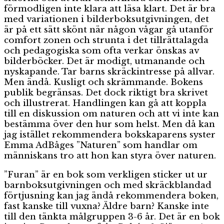
förmodligen inte klara att läsa klart. Det är bra
med variationen i bilderboksutgivningen, det
är på ett sätt skönt när någon vågar gå utanför
comfort zonen och strunta i det tillrättalagda
och pedagogiska som ofta verkar önskas av
bilderböcker. Det är modigt, utmanande och
nyskapande. Tar barns skräckintresse på allvar.
Men ändå. Kusligt och skrämmande. Bokens
publik begränsas. Det dock riktigt bra skrivet
och illustrerat. Handlingen kan gå att koppla
till en diskussion om naturen och att vi inte kan
bestämma över den hur som helst. Men då kan
jag istället rekommendera bokskaparens syster
Emma AdBåges ”Naturen” som handlar om
människans tro att hon kan styra över naturen.
”Furan” är en bok som verkligen sticker ut ur
barnboksutgivningen och med skräckblandad
förtjusning kan jag ändå rekommendera boken,
fast kanske till vuxna? Äldre barn? Kanske inte
till den tänkta målgruppen 3-6 år. Det är en bok