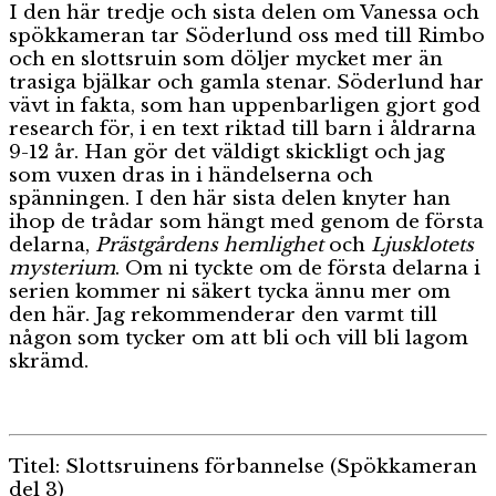
I den här tredje och sista delen om Vanessa och
spökkameran tar Söderlund oss med till Rimbo
och en slottsruin som döljer mycket mer än
trasiga bjälkar och gamla stenar. Söderlund har
vävt in fakta, som han uppenbarligen gjort god
research för, i en text riktad till barn i åldrarna
9-12 år. Han gör det väldigt skickligt och jag
som vuxen dras in i händelserna och
spänningen. I den här sista delen knyter han
ihop de trådar som hängt med genom de första
delarna,
Prästgårdens hemlighet
och
Ljusklotets
mysterium
. Om ni tyckte om de första delarna i
serien kommer ni säkert tycka ännu mer om
den här. Jag rekommenderar den varmt till
någon som tycker om att bli och vill bli lagom
skrämd.
Titel: Slottsruinens förbannelse (Spökkameran
del 3)