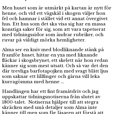
Men huset som är utmärkt på kartan är nytt för
henne, och vid ett vägskäl i skogen väljer hon
fel och hamnar i stället vid ett annat övergivet
hus. Ett hus som det ska visa sig har en massa
konstiga saker för sig, som att vara tapetserat
med tidningssidor som ändrar rubriker, och
ruvar på väldigt mörka hemligheter.
Alma ser en kniv med blodliknande stänk på
framför huset, hittar en yxa med liknande
fläckar i skogsbrynet, ett skelett när hon redan
känner sig som mest utsatt. Och så var det den
där trevliga barfotapojken med svagt blått ljus
som saknar ett lillfinger och gärna vill leka
kurragömma med henne …
Handlingen har ett fint framåtdriv och jag
uppskattar tidningsnotiserna från slutet av
1800-talet. Notiserna hjälper till att stegra
skräcken med små detaljer som Alma inte
känner till men som får läsaren att förstå att