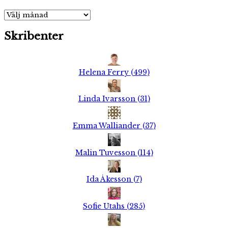
Arkiv
Skribenter
Helena Ferry
(
499
)
Linda Ivarsson
(
31
)
Emma Walliander
(
37
)
Malin Tuvesson
(
114
)
Ida Åkesson
(
7
)
Sofie Utahs
(
285
)