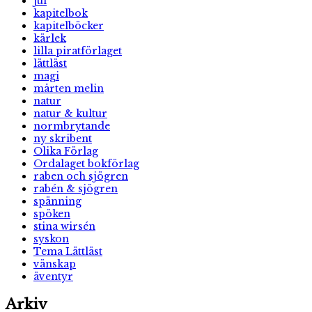
jul
kapitelbok
kapitelböcker
kärlek
lilla piratförlaget
lättläst
magi
mårten melin
natur
natur & kultur
normbrytande
ny skribent
Olika Förlag
Ordalaget bokförlag
raben och sjögren
rabén & sjögren
spänning
spöken
stina wirsén
syskon
Tema Lättläst
vänskap
äventyr
Arkiv