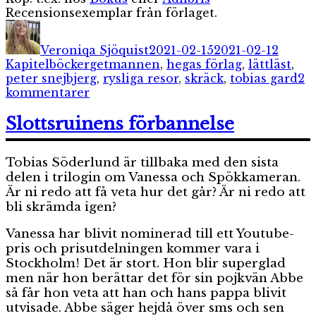
Recensionsexemplar från förlaget.
Författare
Publicerat
Kateg
den
Veroniqa Sjöquist
2021-02-15
2021-02-12
Etiketter
Kapitelböcker
getmannen
,
hegas förlag
,
lättläst
,
peter snejbjerg
,
rysliga resor
,
skräck
,
tobias gard
2
till
kommentarer
Getmannen
Slottsruinens förbannelse
Tobias Söderlund är tillbaka med den sista
delen i trilogin om Vanessa och Spökkameran.
Är ni redo att få veta hur det går? Är ni redo att
bli skrämda igen?
Vanessa har blivit nominerad till ett Youtube-
pris och prisutdelningen kommer vara i
Stockholm! Det är stort. Hon blir superglad
men när hon berättar det för sin pojkvän Abbe
så får hon veta att han och hans pappa blivit
utvisade. Abbe säger hejdå över sms och sen