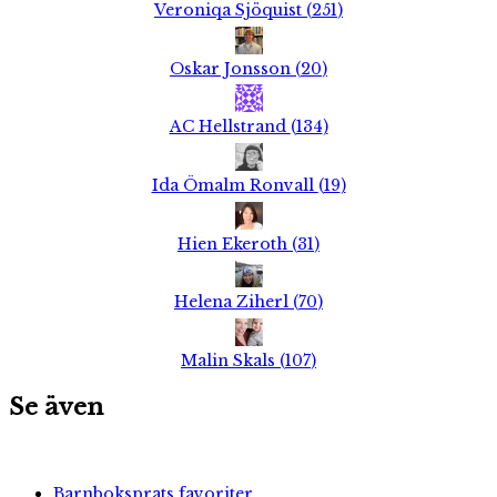
Veroniqa Sjöquist
(
251
)
Oskar Jonsson
(
20
)
AC Hellstrand
(
134
)
Ida Ömalm Ronvall
(
19
)
Hien Ekeroth
(
31
)
Helena Ziherl
(
70
)
Malin Skals
(
107
)
Se även
Barnboksprats favoriter