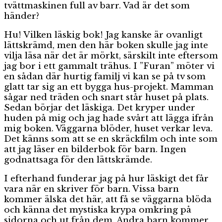
tvättmaskinen full av barr. Vad är det som
händer?
Hu! Vilken läskig bok! Jag kanske är ovanligt
lättskrämd, men den här boken skulle jag inte
vilja läsa när det är mörkt, särskilt inte eftersom
jag bor i ett gammalt trähus. I ”Furan” möter vi
en sådan där hurtig familj vi kan se på tv som
glatt tar sig an ett bygga hus-projekt. Mamman
sågar ned träden och snart står huset på plats.
Sedan börjar det läskiga. Det kryper under
huden på mig och jag hade svårt att lägga ifrån
mig boken. Väggarna blöder, huset verkar leva.
Det känns som att se en skräckfilm och inte som
att jag läser en bilderbok för barn. Ingen
godnattsaga för den lättskrämde.
I efterhand funderar jag på hur läskigt det får
vara när en skriver för barn. Vissa barn
kommer älska det här, att få se väggarna blöda
och känna det mystiska krypa omkring på
sidorna och ut från dem. Andra barn kommer