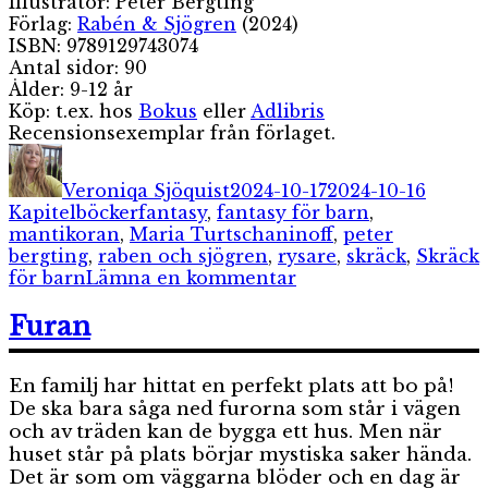
Illustratör: Peter Bergting
Förlag:
Rabén & Sjögren
(2024)
ISBN: 9789129743074
Antal sidor: 90
Ålder: 9-12 år
Köp: t.ex. hos
Bokus
eller
Adlibris
Recensionsexemplar från förlaget.
Författare
Publicerat
Katego
den
Veroniqa Sjöquist
2024-10-17
2024-10-16
Etiketter
Kapitelböcker
fantasy
,
fantasy för barn
,
mantikoran
,
Maria Turtschaninoff
,
peter
bergting
,
raben och sjögren
,
rysare
,
skräck
,
Skräck
till
för barn
Lämna en kommentar
Mantikoran
Furan
En familj har hittat en perfekt plats att bo på!
De ska bara såga ned furorna som står i vägen
och av träden kan de bygga ett hus. Men när
huset står på plats börjar mystiska saker hända.
Det är som om väggarna blöder och en dag är