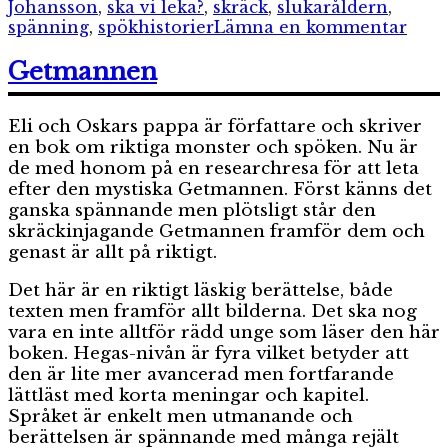
Johansson
,
ska vi leka?
,
skräck
,
slukaråldern
,
till
spänning
,
spökhistorier
Lämna en kommentar
Ska
vi
Getmannen
leka
Eli och Oskars pappa är författare och skriver
en bok om riktiga monster och spöken. Nu är
de med honom på en researchresa för att leta
efter den mystiska Getmannen. Först känns det
ganska spännande men plötsligt står den
skräckinjagande Getmannen framför dem och
genast är allt på riktigt.
Det här är en riktigt läskig berättelse, både
texten men framför allt bilderna. Det ska nog
vara en inte alltför rädd unge som läser den här
boken. Hegas-nivån är fyra vilket betyder att
den är lite mer avancerad men fortfarande
lättläst med korta meningar och kapitel.
Språket är enkelt men utmanande och
berättelsen är spännande med många rejält