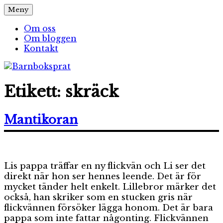
Hoppa
Meny
Barnboksprat
– en blogg om barnböcker
till
innehåll
Om oss
Om bloggen
Kontakt
Etikett:
skräck
Mantikoran
Lis pappa träffar en ny flickvän och Li ser det
direkt när hon ser hennes leende. Det är för
mycket tänder helt enkelt. Lillebror märker det
också, han skriker som en stucken gris när
flickvännen försöker lägga honom. Det är bara
pappa som inte fattar någonting. Flickvännen