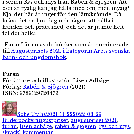
i serien Rys och mys från Rabén & Sjögren. Att
den är ryslig kan jag hålla med om, men mysig?
Nja, det här är inget för den lättskrämde. Då
krävs det en ljus dag och någon att hålla i
handen och prata med, och det är ju inte helt
fel det heller.
”Furan” är en av de böcker som är nominerade
till
Augustprisets 2021 i kategorin Årets svenska
barn- och ungdomsbok
.
Furan
Författare och illustratör: Lisen Adbåge
Förlag:
Rabén & Sjögren
(2021)
ISBN: 9789129726473
Författare
Publicerat
Kategorier
den
Sofie Utahs
2021-11-22
2022-03-29
Etiketter
Bilderböcker
augustpriset
,
augustpriset 2021
,
furan
,
lisen adbåge
,
rabén & sjögren
,
rys och mys
,
till
skräck
1 kommentar