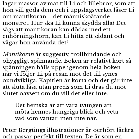
lagar massor av mat till Li och lillebror, som att
hon vill göda dem och i uppslagsverket läser Li
om mantikoran – det människoätande
monstret. Hur ska Li kunna skydda alla? Det
sägs att mantikoran kan dödas med ett
enhörningshorn, kan Li hitta ett sådant och
vågar hon använda det?
Mantikoran
är suggestiv, trollbindande och
ohyggligt spännande.
Boken är relativt kort så
spänningen hålls uppe igenom hela boken
när
vi följer Li på resan mot det till synes
oundvikliga. Kapitlen är korta och det går inte
att sluta läsa utan precis som Li dras du mot
slutet oavsett om du vill det eller inte.
Det hemska är att vara tvungen att
möta hennes hungriga blick och veta
vad som väntar, men inte när.
Peter Bergtings illustrationer är oerhört läckra
och passar perfekt till texten. De är som en