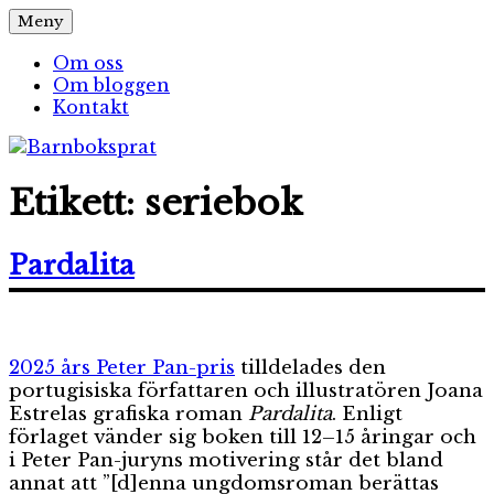
Hoppa
Meny
Barnboksprat
– en blogg om barnböcker
till
innehåll
Om oss
Om bloggen
Kontakt
Etikett:
seriebok
Pardalita
2025 års Peter Pan-pris
tilldelades den
portugisiska författaren och illustratören Joana
Estrelas grafiska roman
Pardalita
. Enligt
förlaget vänder sig boken till 12–15 åringar och
i Peter Pan-juryns motivering står det bland
annat att ”[d]enna ungdomsroman berättas