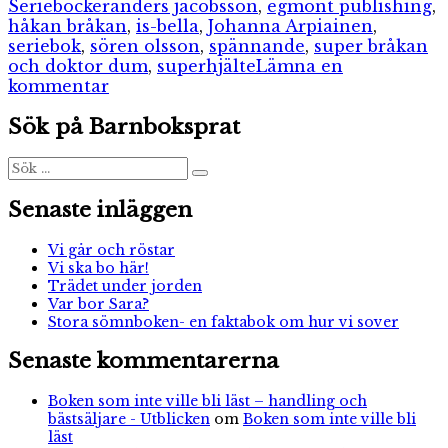
Etiketter
Serieböcker
anders jacobsson
,
egmont publishing
,
håkan bråkan
,
is-bella
,
Johanna Arpiainen
,
seriebok
,
sören olsson
,
spännande
,
super bråkan
och doktor dum
,
superhjälte
Lämna en
till
kommentar
Super-
Sök på Barnboksprat
Bråkan
och
Doktor
Sök
Sök
efter:
Dum
Senaste inläggen
Vi går och röstar
Vi ska bo här!
Trädet under jorden
Var bor Sara?
Stora sömnboken- en faktabok om hur vi sover
Senaste kommentarerna
Boken som inte ville bli läst – handling och
bästsäljare - Utblicken
om
Boken som inte ville bli
läst