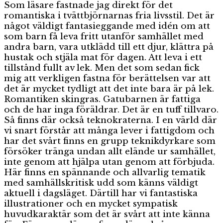
Som läsare fastnade jag direkt för det
romantiska i tvättbjörnarnas fria livsstil. Det är
något väldigt fantasieggande med idén om att
som barn få leva fritt utanför samhället med
andra barn, vara utklädd till ett djur, klättra på
hustak och stjäla mat för dagen. Att leva i ett
tillstånd fullt av lek. Men det som sedan fick
mig att verkligen fastna för berättelsen var att
det är mycket tydligt att det inte bara är på lek.
Romantiken skingras. Gatubarnen är fattiga
och de har inga föräldrar. Det är en tuff tillvaro.
Så finns där också teknokraterna. I en värld där
vi snart förstår att många lever i fattigdom och
har det svårt finns en grupp teknikdyrkare som
försöker tränga undan allt elände ur samhället,
inte genom att hjälpa utan genom att förbjuda.
Här finns en spännande och allvarlig tematik
med samhällskritisk udd som känns väldigt
aktuell i dagsläget. Därtill har vi fantastiska
illustrationer och en mycket sympatisk
huvudkaraktär som det är svårt att inte känna