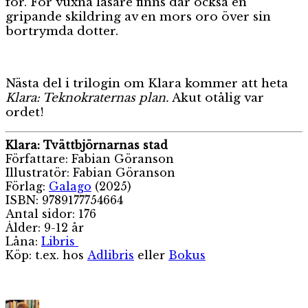
för. För vuxna läsare finns där också en
gripande skildring av en mors oro över sin
bortrymda dotter.
Nästa del i trilogin om Klara kommer att heta
Klara: Teknokraternas plan.
Akut otålig var
ordet!
Klara: Tvättbjörnarnas stad
Författare: Fabian Göranson
Illustratör: Fabian Göranson
Förlag:
Galago
(2025)
ISBN: 9789177754664
Antal sidor: 176
Ålder: 9-12 år
Låna:
Libris
Köp: t.ex. hos
Adlibris
eller
Bokus
Författare
Publicerat
Kategori