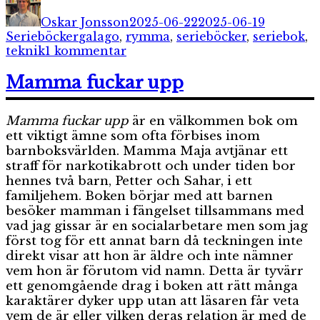
den
Oskar Jonsson
2025-06-22
2025-06-19
Etiketter
Serieböcker
galago
,
rymma
,
serieböcker
,
seriebok
,
till
teknik
1 kommentar
Klara:
Tvättbjörnarnas
Mamma fuckar upp
stad
Mamma fuckar upp
är en välkommen bok om
ett viktigt ämne som ofta förbises inom
barnboksvärlden. Mamma Maja avtjänar ett
straff för narkotikabrott och under tiden bor
hennes två barn, Petter och Sahar, i ett
familjehem. Boken börjar med att barnen
besöker mamman i fängelset tillsammans med
vad jag gissar är en socialarbetare men som jag
först tog för ett annat barn då teckningen inte
direkt visar att hon är äldre och inte nämner
vem hon är förutom vid namn. Detta är tyvärr
ett genomgående drag i boken att rätt många
karaktärer dyker upp utan att läsaren får veta
vem de är eller vilken deras relation är med de