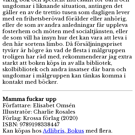
ungdomar i liknande situation, antingen det
gäller en av de trettio tusen som dagligen lever
med en frihetsberövad förälder eller anhörig,
eller de som av andra anledningar får uppleva
fosterhem och möten med socialtjänsten, eller
de som vill ha insyn hur det kan vara att leva i
den här sortens limbo. Då försäljningspriset
tyvärr är högre än vad de flesta i målgruppen
troligen har råd med, rekommenderar jag extra
starkt att boken köps in av alla bibliotek,
skolbibliotek och andra insatser där barn och
ungdomar i målgruppen kan tänkas komma i
kontakt med böcker.
Mamma fuckar upp
Författare: Elisabet Omsén
Illustratör: Charlie Rosales
Förlag: Krossa förlag (2020)
ISBN: 9789198338447
Kan köpas hos
Adlibris
,
Bokus
med flera.