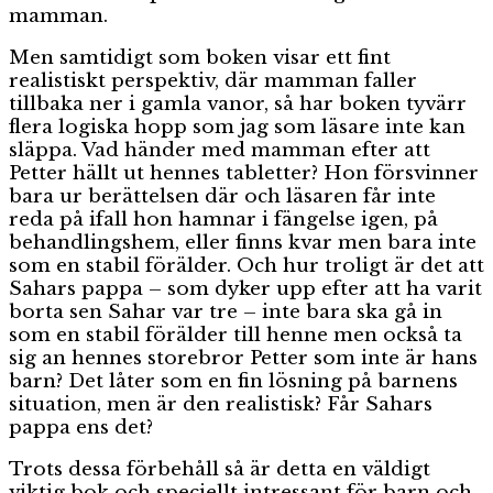
mamman.
Men samtidigt som boken visar ett fint
realistiskt perspektiv, där mamman faller
tillbaka ner i gamla vanor, så har boken tyvärr
flera logiska hopp som jag som läsare inte kan
släppa. Vad händer med mamman efter att
Petter hällt ut hennes tabletter? Hon försvinner
bara ur berättelsen där och läsaren får inte
reda på ifall hon hamnar i fängelse igen, på
behandlingshem, eller finns kvar men bara inte
som en stabil förälder. Och hur troligt är det att
Sahars pappa – som dyker upp efter att ha varit
borta sen Sahar var tre – inte bara ska gå in
som en stabil förälder till henne men också ta
sig an hennes storebror Petter som inte är hans
barn? Det låter som en fin lösning på barnens
situation, men är den realistisk? Får Sahars
pappa ens det?
Trots dessa förbehåll så är detta en väldigt
viktig bok och speciellt intressant för barn och