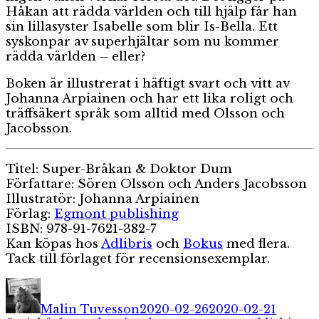
Håkan att rädda världen och till hjälp får han
sin lillasyster Isabelle som blir Is-Bella. Ett
syskonpar av superhjältar som nu kommer
rädda världen – eller?
Boken är illustrerat i häftigt svart och vitt av
Johanna Arpiainen och har ett lika roligt och
träffsäkert språk som alltid med Olsson och
Jacobsson.
Titel: Super-Bråkan & Doktor Dum
Författare: Sören Olsson och Anders Jacobsson
Illustratör: Johanna Arpiainen
Förlag:
Egmont publishing
ISBN: 978-91-7621-382-7
Kan köpas hos
Adlibris
och
Bokus
med flera.
Tack till förlaget för recensionsexemplar.
Författare
Publicerat
Katego
den
Malin Tuvesson
2020-02-26
2020-02-21