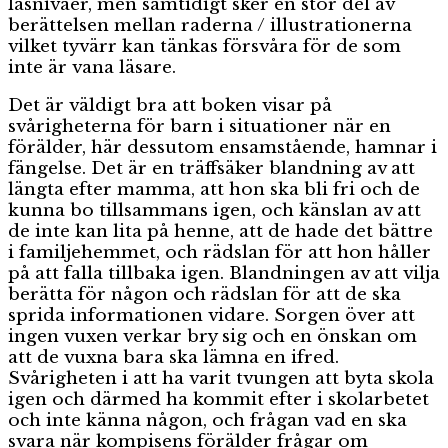
läsnivåer, men samtidigt sker en stor del av
berättelsen mellan raderna / illustrationerna
vilket tyvärr kan tänkas försvåra för de som
inte är vana läsare.
Det är väldigt bra att boken visar på
svårigheterna för barn i situationer när en
förälder, här dessutom ensamstående, hamnar i
fängelse. Det är en träffsäker blandning av att
längta efter mamma, att hon ska bli fri och de
kunna bo
tillsammans igen, och känslan av att
de inte kan lita på henne, att de hade det bättre
i familjehemmet, och rädslan för att hon håller
på att falla tillbaka igen. Blandningen av att vilja
berätta för någon och rädslan för att de ska
sprida informationen vidare. Sorgen över att
ingen vuxen verkar bry sig och en önskan om
att de vuxna bara ska lämna en ifred.
Svårigheten i att ha varit tvungen att byta skola
igen och därmed ha kommit efter i skolarbetet
och inte känna någon, och frågan vad en ska
svara när kompisens förälder frågar om