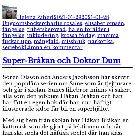
Författare
Publicerat
Kategorie
den
Helena Ziherl
2021-01-29
2021-01-28
Etiketter
Ungdomsböcker
charlie rosales
,
elisabet omsén
,
fängelse
,
frihetsberövad
,
ha en förälder i
fängelse
,
inkludering
,
krossa förlag
,
mamma
fuckar upp
,
mångfald
,
missbruk
,
narkotika
,
till
seriebok
Lämna en kommentar
Mamma
fuckar
Super-Bråkan och Doktor Dum
upp
Sören Olsson och Anders Jacobsson har skrivit
den populära serien om Sune som är tjejtjusare
och går i skolan. Sunes lillebror minns vi säkert
alla som den jobbige Håkan Bråkan och han
har fått en egen bok där han nu i häftigt
illustrerade sidor får bli en superhjälte.
Med sig hem från skolan har Håkan Bråkan en
kattmask som de gjort på lektionen och när
han ska spela det häftiga spelet där han slåss