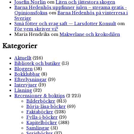
Josefin Norlin
om
Liten och jättestora skogen
Barna Hedenhös uppfinner julen – streama gratis -
Opinionsfokus
om
Barna Hedenhös på vinterresa i
Sverige
Små fötter och svag saft — Larsdotter Konsult
om
För vem skriver vi?
Maria Hendriks
om
Makwelane och krokodilen
Kategorier
Aktuellt
(216)
Bibliotek och butiker
(15)
Bloggen
(58)
Bokklubbar
(8)
Efterlysningar
(19)
Intervjuer
(19)
Läsning
(32)
Recensioner & boktips
(2 225)
Bilderböcker
(815)
Börja-läsa-böcker
(69)
Faktaböcker
(238)
Fylla-i-böcker
(19)
Kapitelböcker
(588)
Samlingar
(51)
Serieböcker
(37)