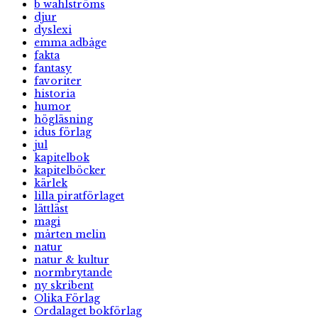
b wahlströms
djur
dyslexi
emma adbåge
fakta
fantasy
favoriter
historia
humor
högläsning
idus förlag
jul
kapitelbok
kapitelböcker
kärlek
lilla piratförlaget
lättläst
magi
mårten melin
natur
natur & kultur
normbrytande
ny skribent
Olika Förlag
Ordalaget bokförlag