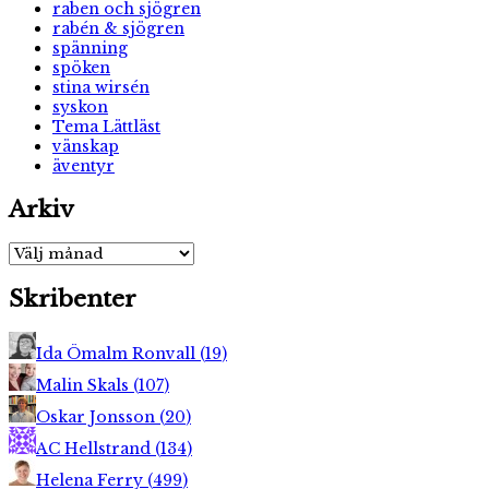
raben och sjögren
rabén & sjögren
spänning
spöken
stina wirsén
syskon
Tema Lättläst
vänskap
äventyr
Arkiv
Arkiv
Skribenter
Ida Ömalm Ronvall
(
19
)
Malin Skals
(
107
)
Oskar Jonsson
(
20
)
AC Hellstrand
(
134
)
Helena Ferry
(
499
)