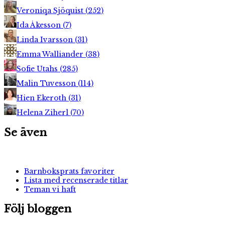
Veroniqa Sjöquist
(
252
)
Ida Åkesson
(
7
)
Linda Ivarsson
(
31
)
Emma Walliander
(
38
)
Sofie Utahs
(
285
)
Malin Tuvesson
(
114
)
Hien Ekeroth
(
31
)
Helena Ziherl
(
70
)
Se även
Barnboksprats favoriter
Lista med recenserade titlar
Teman vi haft
Följ bloggen