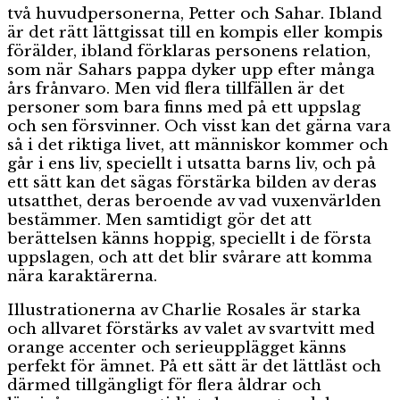
två huvudpersonerna, Petter och Sahar. Ibland
är det rätt lättgissat till en kompis eller kompis
förälder, ibland förklaras personens relation,
som när Sahars pappa dyker upp efter många
års frånvaro. Men vid flera tillfällen är det
personer som bara finns med på ett uppslag
och sen försvinner. Och visst kan det gärna vara
så i det riktiga livet, att människor kommer och
går i ens liv, speciellt i utsatta barns liv, och på
ett sätt kan det sägas förstärka bilden av deras
utsatthet, deras beroende av vad vuxenvärlden
bestämmer. Men samtidigt gör det att
berättelsen känns hoppig, speciellt i de första
uppslagen, och att det blir svårare att komma
nära karaktärerna.
Illustrationerna av Charlie Rosales är starka
och allvaret förstärks av valet av svartvitt med
orange accenter och serieupplägget känns
perfekt för ämnet. På ett sätt är det lättläst och
därmed tillgängligt för flera åldrar och