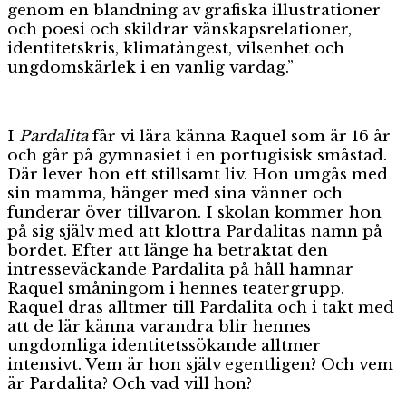
genom en blandning av grafiska illustrationer
och poesi och skildrar vänskapsrelationer,
identitetskris, klimatångest, vilsenhet och
ungdomskärlek i en vanlig vardag.”
I
Pardalita
får vi lära känna Raquel som är 16 år
och går på gymnasiet i en portugisisk småstad.
Där lever hon ett stillsamt liv. Hon umgås med
sin mamma, hänger med sina vänner och
funderar över tillvaron. I skolan kommer hon
på sig själv med att klottra Pardalitas namn på
bordet. Efter att länge ha betraktat den
intresseväckande Pardalita på håll hamnar
Raquel småningom i hennes teatergrupp.
Raquel dras alltmer till Pardalita och i takt med
att de lär känna varandra blir hennes
ungdomliga identitetssökande alltmer
intensivt. Vem är hon själv egentligen? Och vem
är Pardalita? Och vad vill hon?