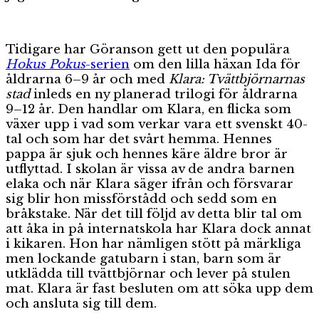
Tidigare har Göranson gett ut den populära
Hokus Pokus
-serien
om den lilla häxan Ida för
åldrarna 6–9 år och med
Klara: Tvättbjörnarnas
stad
inleds en ny planerad trilogi för åldrarna
9–12 år. Den handlar om Klara, en flicka som
växer upp i vad som verkar vara ett svenskt 40-
tal och som har det svårt hemma. Hennes
pappa är sjuk och hennes käre äldre bror är
utflyttad. I skolan är vissa av de andra barnen
elaka och när Klara säger ifrån och försvarar
sig blir hon missförstådd och sedd som en
bråkstake. När det till följd av detta blir tal om
att åka in på internatskola har Klara dock annat
i kikaren. Hon har nämligen stött på märkliga
men lockande gatubarn i stan, barn som är
utklädda till tvättbjörnar och lever på stulen
mat. Klara är fast besluten om att söka upp dem
och ansluta sig till dem.