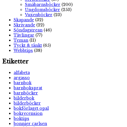
Småbarnsböcker
(200)
Ungdomsböcker
(253)
Vuxenböcker
(23)
Skapande
(32)
Skrivande
(22)
Söndagstrean
(46)
Tävlingar
(77)
Teman
(11)
Tyckt & tänkt
(65)
Webbtips
(38)
Etiketter
alfabeta
argasso
barnbok
barnboksprat
barnböcker
bilderbok
bilderböcker
bokförlaget opal
bokrecension
boktips
bonnier carlsen