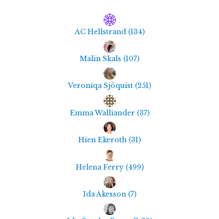
AC Hellstrand
(
134
)
Malin Skals
(
107
)
Veroniqa Sjöquist
(
251
)
Emma Walliander
(
37
)
Hien Ekeroth
(
31
)
Helena Ferry
(
499
)
Ida Åkesson
(
7
)