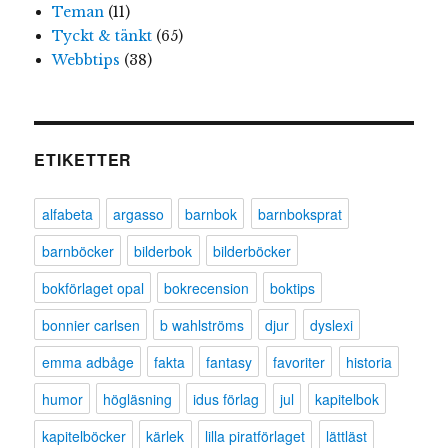
Teman
(11)
Tyckt & tänkt
(65)
Webbtips
(38)
ETIKETTER
alfabeta
argasso
barnbok
barnboksprat
barnböcker
bilderbok
bilderböcker
bokförlaget opal
bokrecension
boktips
bonnier carlsen
b wahlströms
djur
dyslexi
emma adbåge
fakta
fantasy
favoriter
historia
humor
högläsning
idus förlag
jul
kapitelbok
kapitelböcker
kärlek
lilla piratförlaget
lättläst