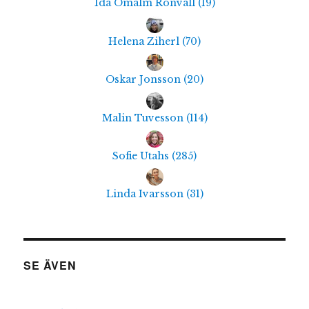
Ida Ömalm Ronvall
(
19
)
Helena Ziherl
(
70
)
Oskar Jonsson
(
20
)
Malin Tuvesson
(
114
)
Sofie Utahs
(
285
)
Linda Ivarsson
(
31
)
SE ÄVEN