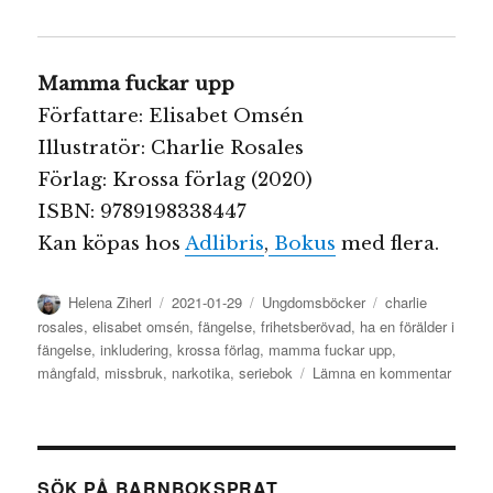
Mamma fuckar upp
Författare: Elisabet Omsén
Illustratör: Charlie Rosales
Förlag: Krossa förlag (2020)
ISBN: 9789198338447
Kan köpas hos
Adlibris
,
Bokus
med flera.
Författare
Publicerat
Kategorier
Etiketter
Helena Ziherl
2021-01-29
Ungdomsböcker
charlie
den
rosales
,
elisabet omsén
,
fängelse
,
frihetsberövad
,
ha en förälder i
fängelse
,
inkludering
,
krossa förlag
,
mamma fuckar upp
,
till
mångfald
,
missbruk
,
narkotika
,
seriebok
Lämna en kommentar
Mamm
fuckar
upp
SÖK PÅ BARNBOKSPRAT