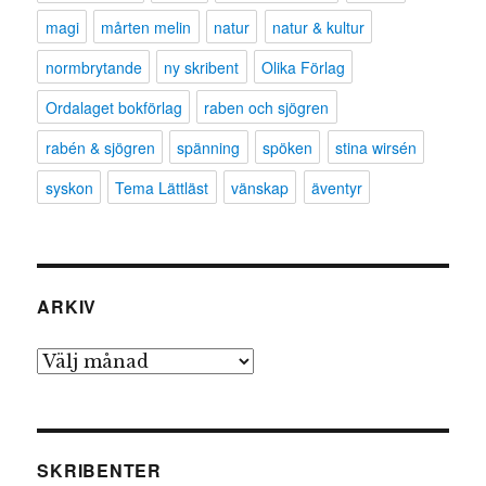
magi
mårten melin
natur
natur & kultur
normbrytande
ny skribent
Olika Förlag
Ordalaget bokförlag
raben och sjögren
rabén & sjögren
spänning
spöken
stina wirsén
syskon
Tema Lättläst
vänskap
äventyr
ARKIV
Arkiv
SKRIBENTER