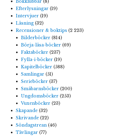
Bokklubbar
(8)
Efterlysningar
(19)
Intervjuer
(19)
Läsning
(32)
Recensioner & boktips
(2 223)
Bilderböcker
(814)
Börja-läsa-böcker
(69)
Faktaböcker
(237)
Fylla-i-böcker
(19)
Kapitelböcker
(588)
Samlingar
(51)
Serieböcker
(37)
Småbarnsböcker
(200)
Ungdomsböcker
(253)
Vuxenböcker
(23)
Skapande
(32)
Skrivande
(22)
Söndagstrean
(46)
Tävlingar
(77)