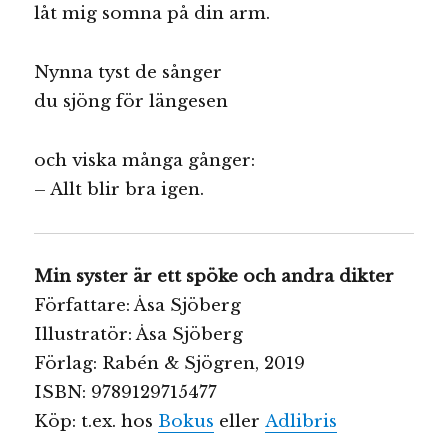
låt mig somna på din arm.
Nynna tyst de sånger
du sjöng för längesen
och viska många gånger:
– Allt blir bra igen.
Min syster är ett spöke och andra dikter
Författare: Åsa Sjöberg
Illustratör: Åsa Sjöberg
Förlag: Rabén & Sjögren, 2019
ISBN: 9789129715477
Köp: t.ex. hos
Bokus
eller
Adlib
ris