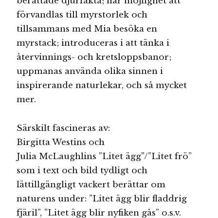
berättade djurfakta; har möjlighet att
förvandlas till myrstorlek och
tillsammans med Mia besöka en
myrstack; introduceras i att tänka i
återvinnings- och kretsloppsbanor;
uppmanas använda olika sinnen i
inspirerande naturlekar, och så mycket
mer.
Särskilt fascineras av:
Birgitta Westins och
Julia McLaughlins ”Litet ägg”/”Litet frö”
som i text och bild tydligt och
lättillgängligt vackert berättar om
naturens under: ”Litet ägg blir fladdrig
fjäril”, ”Litet ägg blir nyfiken gås” o.s.v.