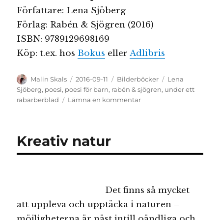
Författare: Lena Sjöberg
Förlag: Rabén & Sjögren (2016)
ISBN: 9789129698169
Köp: t.ex. hos
Bokus
eller
Adlibris
Författare
Publicerat
Kategorier
Etiketter
Malin Skals
2016-09-11
Bilderböcker
Lena
den
Sjöberg
,
poesi
,
poesi för barn
,
rabén & sjögren
,
under ett
till
rabarberblad
Lämna en kommentar
Under
ett
rabarberblad
Kreativ natur
Det finns så mycket
att uppleva och upptäcka i naturen –
möjligheterna är näst intill oändliga och