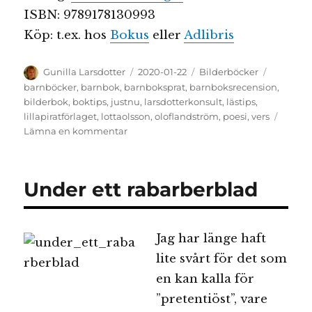
ISBN: 9789178130993
Köp: t.ex. hos
Bokus
eller
Adlibris
Författare
Publicerat
Kategorier
Etiketter
Gunilla Larsdotter
2020-01-22
Bilderböcker
den
barnböcker
,
barnbok
,
barnboksprat
,
barnboksrecension
,
bilderbok
,
boktips
,
justnu
,
larsdotterkonsult
,
lästips
,
lillapiratförlaget
,
lottaolsson
,
oloflandström
,
poesi
,
vers
till
Lämna en kommentar
Just
nu
Under ett rabarberblad
Jag har länge haft
lite svårt för det som
en kan kalla för
”pretentiöst”, vare