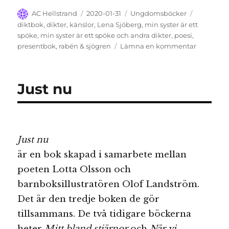
Författare
Publicerat
Kategorier
Etiketter
AC Hellstrand
2020-01-31
Ungdomsböcker
den
diktbok
,
dikter
,
känslor
,
Lena Sjöberg
,
min syster är ett
spöke
,
min syster är ett spöke och andra dikter
,
poesi
,
till
presentbok
,
rabén & sjögren
Lämna en kommentar
Min
syster
är
Just nu
ett
spöke
och
andra
dikter
Just nu
är en bok skapad i samarbete mellan
poeten Lotta Olsson och
barnboksillustratören Olof Landström.
Det är den tredje boken de gör
tillsammans. De två tidigare böckerna
heter
Mitt bland stjärnor
och
När vi