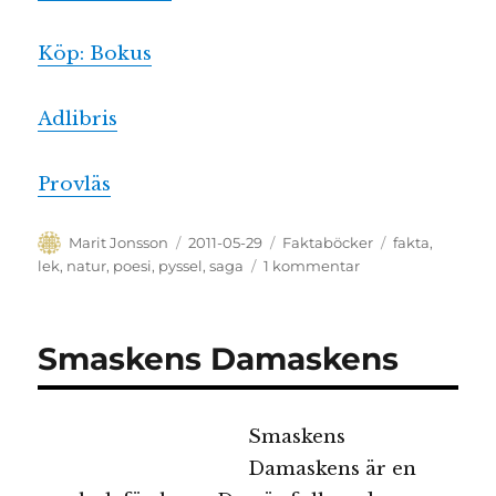
Köp: Bokus
Adlibris
Provläs
Författare
Publicerat
Kategorier
Etiketter
Marit Jonsson
2011-05-29
Faktaböcker
fakta
,
den
till
lek
,
natur
,
poesi
,
pyssel
,
saga
1 kommentar
Kreativ
natur
Smaskens Damaskens
Smaskens
Damaskens är en