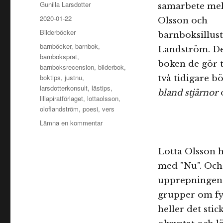
Författare
Gunilla Larsdotter
samarbete mel
Publicerat
2020-01-22
Olsson och
den
Kategorier
Bilderböcker
barnboksillus
Etiketter
barnböcker
,
barnbok
,
Landström. De
barnboksprat
,
boken de gör 
barnboksrecension
,
bilderbok
,
boktips
,
justnu
,
två tidigare b
larsdotterkonsult
,
lästips
,
bland stjärnor
lillapiratförlaget
,
lottaolsson
,
oloflandström
,
poesi
,
vers
till
Lämna en kommentar
Just
nu
Lotta Olsson h
med ”Nu”. Och 
upprepningen s
grupper om fyr
heller det stic