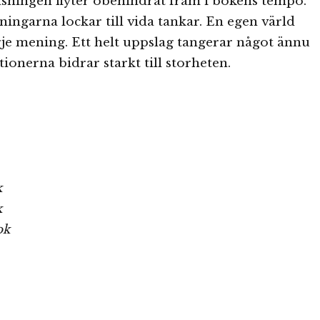
äsningen flyter obehindrat fram i bokens tempo.
ngarna lockar till vida tankar. En egen värld
je mening. Ett helt uppslag tangerar något ännu
ationerna bidrar starkt till storheten.
k
k
ok