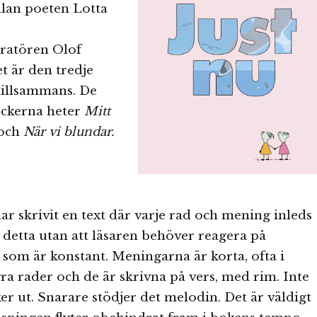
lan poeten Lotta
tratören Olof
t är den tredje
tillsammans. De
öckerna heter
Mitt
och
När vi blundar.
ar skrivit en text där varje rad och mening inleds
detta utan att läsaren behöver reagera på
om är konstant. Meningarna är korta, ofta i
a rader och de är skrivna på vers, med rim. Inte
ker ut. Snarare stödjer det melodin. Det är väldigt