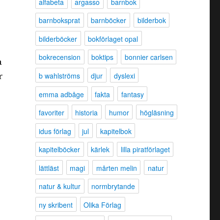
alfabeta
argasso
barnbok
barnboksprat
barnböcker
bilderbok
bilderböcker
bokförlaget opal
bokrecension
boktips
bonnier carlsen
a
b wahlströms
djur
dyslexi
r
emma adbåge
fakta
fantasy
favoriter
historia
humor
högläsning
idus förlag
jul
kapitelbok
kapitelböcker
kärlek
lilla piratförlaget
lättläst
magi
mårten melin
natur
natur & kultur
normbrytande
ny skribent
Olika Förlag