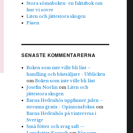
Stora sömnboken- en faktabok om
hur vi sover
Liten och jättestora skogen
Påsen
SENASTE KOMMENTARERNA
Boken som inte ville bli läst –
handling och bästsäljare - Utblicken
om
Boken som inte ville bli läst
Josefin Norlin
om
Liten och
jättestora skogen
Barna Hedenhös uppfinner julen –
streama gratis - Opinionsfokus
om
Barna Hedenhös på vinterresa i
Sverige
Små fötter och svag saft —
Larsdotter Konsult
om
För vem