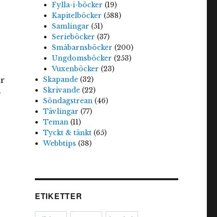
Fylla-i-böcker
(19)
Kapitelböcker
(588)
Samlingar
(51)
Serieböcker
(37)
Småbarnsböcker
(200)
Ungdomsböcker
(253)
,
Vuxenböcker
(23)
ar
Skapande
(32)
Skrivande
(22)
r
Söndagstrean
(46)
Tävlingar
(77)
Teman
(11)
Tyckt & tänkt
(65)
Webbtips
(38)
ETIKETTER