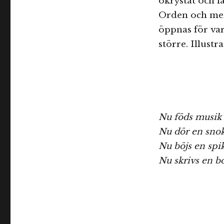
okrystat och l
Orden och meni
öppnas för var
större. Illustr
Nu föds musik
Nu dör en sno
Nu böjs en spi
Nu skrivs en b