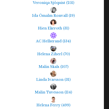
Veroniqa Sjöquist
(
251
)
Ida Ömalm Ronvall
(
19
)
Hien Ekeroth
(
31
)
AC Hellstrand
(
134
)
Helena Ziherl
(
70
)
Malin Skals
(
107
)
Linda Ivarsson
(
31
)
Malin Tuvesson
(
114
)
Helena Ferry
(
499
)