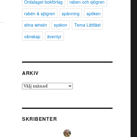
Ordalaget bokförlag
raben och sjögren
rabén & sjögren
spänning
spöken
stina wirsén
syskon
Tema Lättläst
vänskap
äventyr
ARKIV
Arkiv
SKRIBENTER