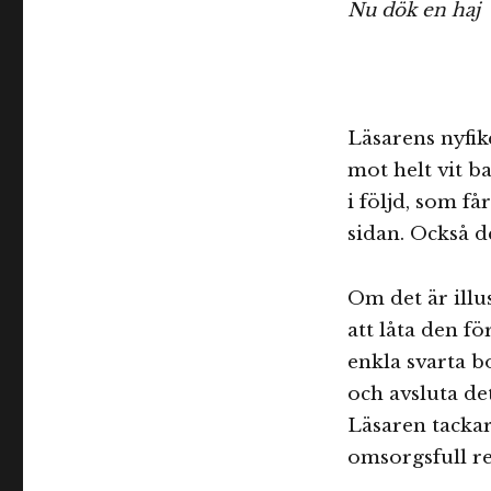
Nu dök en haj
Läsarens nyfik
mot helt vit b
i följd, som f
sidan. Också de
Om det är illu
att låta den fö
enkla svarta b
och avsluta de
Läsaren tackar
omsorgsfull re