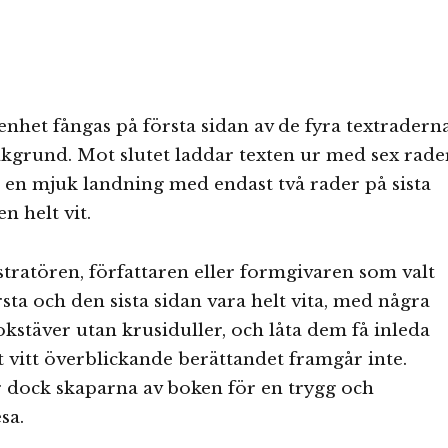
enhet fångas på första sidan av de fyra textradern
akgrund. Mot slutet laddar texten ur med sex rade
år en mjuk landning med endast två rader på sista
n helt vit.
stratören, författaren eller formgivaren som valt
rsta och den sista sidan vara helt vita, med några
okstäver utan krusiduller, och låta dem få inleda
t vitt överblickande berättandet framgår inte.
 dock skaparna av boken för en trygg och
sa.