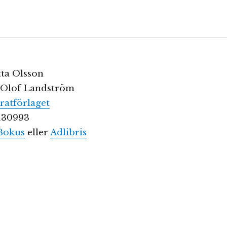
tta Olsson
: Olof Landström
iratförlaget
130993
Bokus
eller
Adlibris