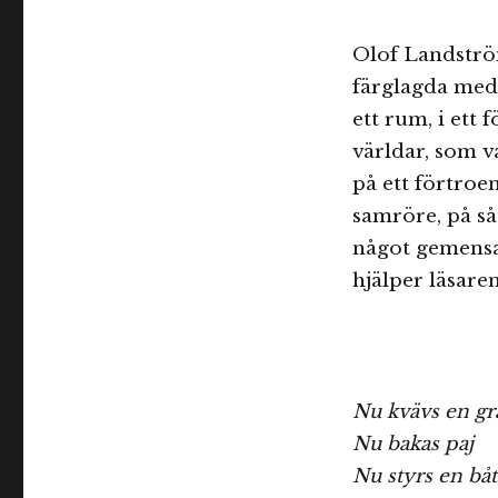
Olof Landström
färglagda med 
ett rum, i ett
världar, som v
på ett förtroen
samröre, på så
något gemensam
hjälper läsare
Nu kvävs en gr
Nu bakas paj
Nu styrs en båt