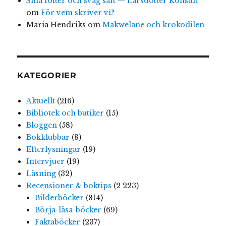
Små fötter och svag saft — Larsdotter Konsult
om
För vem skriver vi?
Maria Hendriks
om
Makwelane och krokodilen
KATEGORIER
Aktuellt
(216)
Bibliotek och butiker
(15)
Bloggen
(58)
Bokklubbar
(8)
Efterlysningar
(19)
Intervjuer
(19)
Läsning
(32)
Recensioner & boktips
(2 223)
Bilderböcker
(814)
Börja-läsa-böcker
(69)
Faktaböcker
(237)