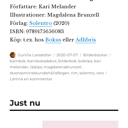
Författare: Kari Melander
Illustrationer: Magdalena Brunzell
Förlag:
Solentro
(2020)
ISBN: 9789175656083
Köp: t.ex. hos
Bokus
eller
Adlibris
Författare
Publicerat
Kategorier
Etikette
Gunilla Larsdotter
2020-07-07
Bilderböcker
den
barnbok
,
barnboksdebut
,
bilderbok
,
boktips
,
kari
melander
,
lästips
,
magdalenabrunzell
,
rävensomintekundehållafärgen
,
rim
,
solentro
,
vers
till
Lämna en kommentar
Räven
som
inte
Just nu
kunde
hålla
färgen