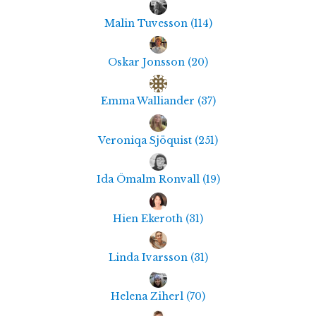
Malin Tuvesson
(
114
)
Oskar Jonsson
(
20
)
Emma Walliander
(
37
)
Veroniqa Sjöquist
(
251
)
Ida Ömalm Ronvall
(
19
)
Hien Ekeroth
(
31
)
Linda Ivarsson
(
31
)
Helena Ziherl
(
70
)