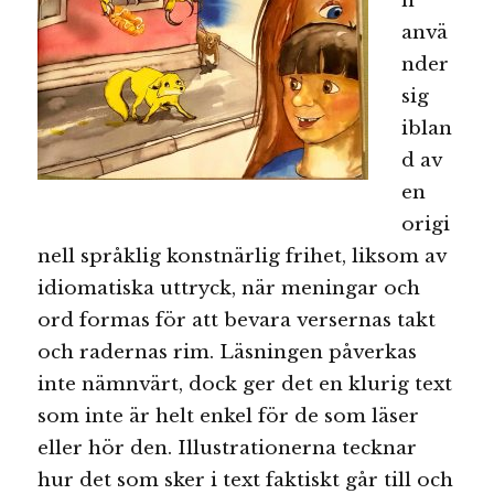
n
anvä
nder
sig
iblan
d av
en
origi
nell språklig konstnärlig frihet, liksom av
idiomatiska uttryck, när meningar och
ord formas för att bevara versernas takt
och radernas rim. Läsningen påverkas
inte nämnvärt, dock ger det en klurig text
som inte är helt enkel för de som läser
eller hör den. Illustrationerna tecknar
hur det som sker i text faktiskt går till och