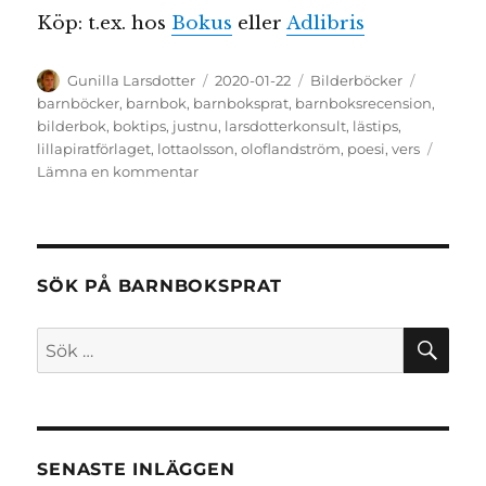
Köp: t.ex. hos
Bokus
eller
Adlibris
Författare
Publicerat
Kategorier
Etiketter
Gunilla Larsdotter
2020-01-22
Bilderböcker
den
barnböcker
,
barnbok
,
barnboksprat
,
barnboksrecension
,
bilderbok
,
boktips
,
justnu
,
larsdotterkonsult
,
lästips
,
lillapiratförlaget
,
lottaolsson
,
oloflandström
,
poesi
,
vers
till
Lämna en kommentar
Just
nu
SÖK PÅ BARNBOKSPRAT
SÖ
Sök
efter:
SENASTE INLÄGGEN