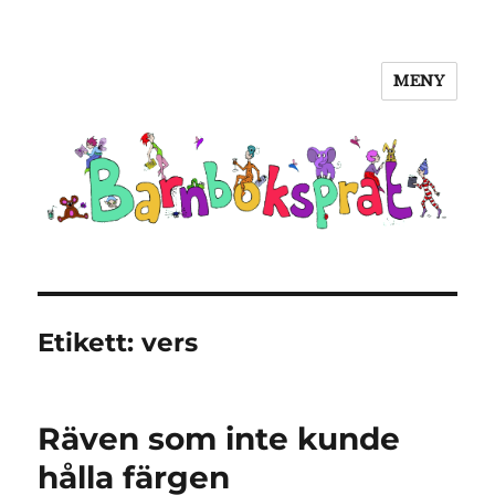
MENY
Barnboksprat
Etikett:
vers
Räven som inte kunde
hålla färgen