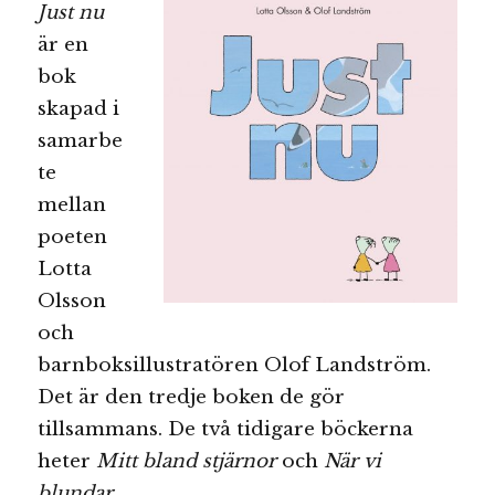
Just nu
är en
bok
skapad i
samarbe
te
mellan
poeten
Lotta
Olsson
och
barnboksillustratören Olof Landström.
Det är den tredje boken de gör
tillsammans. De två tidigare böckerna
heter
Mitt bland stjärnor
och
När vi
blundar.