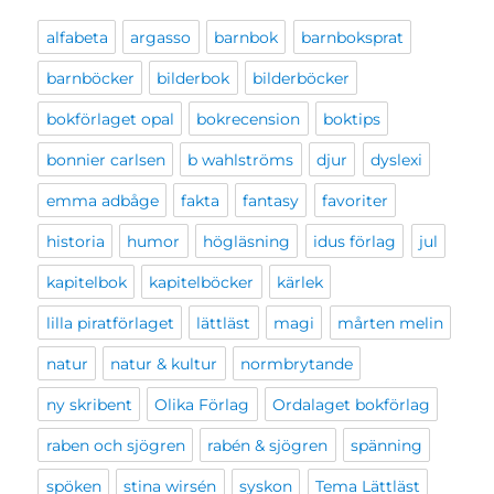
alfabeta
argasso
barnbok
barnboksprat
barnböcker
bilderbok
bilderböcker
bokförlaget opal
bokrecension
boktips
bonnier carlsen
b wahlströms
djur
dyslexi
emma adbåge
fakta
fantasy
favoriter
historia
humor
högläsning
idus förlag
jul
kapitelbok
kapitelböcker
kärlek
lilla piratförlaget
lättläst
magi
mårten melin
natur
natur & kultur
normbrytande
ny skribent
Olika Förlag
Ordalaget bokförlag
raben och sjögren
rabén & sjögren
spänning
spöken
stina wirsén
syskon
Tema Lättläst