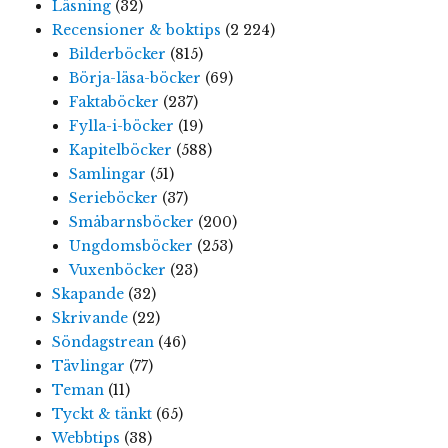
Läsning
(32)
Recensioner & boktips
(2 224)
Bilderböcker
(815)
Börja-läsa-böcker
(69)
Faktaböcker
(237)
Fylla-i-böcker
(19)
Kapitelböcker
(588)
Samlingar
(51)
Serieböcker
(37)
Småbarnsböcker
(200)
Ungdomsböcker
(253)
Vuxenböcker
(23)
Skapande
(32)
Skrivande
(22)
Söndagstrean
(46)
Tävlingar
(77)
Teman
(11)
Tyckt & tänkt
(65)
Webbtips
(38)