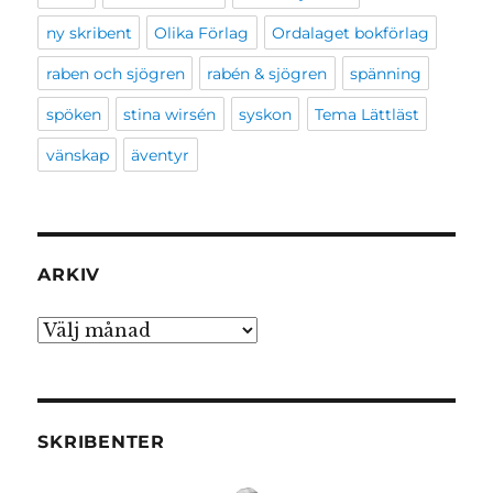
ny skribent
Olika Förlag
Ordalaget bokförlag
raben och sjögren
rabén & sjögren
spänning
spöken
stina wirsén
syskon
Tema Lättläst
vänskap
äventyr
ARKIV
Arkiv
SKRIBENTER