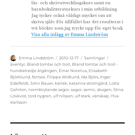
läs- och skrivutvecklingskurs samt en
barnbokslitteraturkurs i min utbildning.
Jag tycker också väldigt mycket om att
skriva själv. För tillfället har det resulterat i
två böcker som jag tryckt upp för eget bruk.
Visa alla inlägg av Emma Lindström
Författare
Publicerat
Kategorier
Etiketter
Emma Lindström
2010-12-17
Samlingar
den
äventyr
,
Bland tomtar och troll
,
Bland tomtar och troll -
hundratredje årgången
,
Einar Norelius
,
Elisabeth
Björklund
,
fantasi
,
Filippa Widlund
,
Ida Björs
,
Inger
Edelfeldt
,
John Bauer
,
kärlek
,
katarina strömgård
,
Lotta
Gahrton
,
normbrytande sagor
,
sagor
,
semic
,
skogen
,
Stina
Lövkvist
,
tord nygren
,
ulf nilsson
,
ulf stark
,
vänskap
,
Ylva
Karlsson