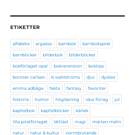
ETIKETTER
alfabeta
argasso
barnbok
barnboksprat
barnböcker
bilderbok
bilderböcker
bokförlaget opal
bokrecension
boktips
bonnier carlsen
b wahlströms
djur
dyslexi
emma adbåge
fakta
fantasy
favoriter
historia
humor
högläsning
idus förlag
jul
kapitelbok
kapitelböcker
kärlek
lilla piratförlaget
lättläst
magi
mårten melin
natur
natur & kultur
normbrytande