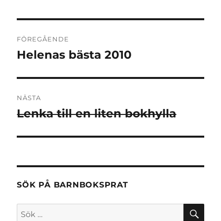
Inläggsnavigering
FÖREGÅENDE
Helenas bästa 2010
Föregående
inlägg:
NÄSTA
Lenka till en liten bokhylla
Nästa
inlägg:
SÖK PÅ BARNBOKSPRAT
SÖ
Sök
efter: