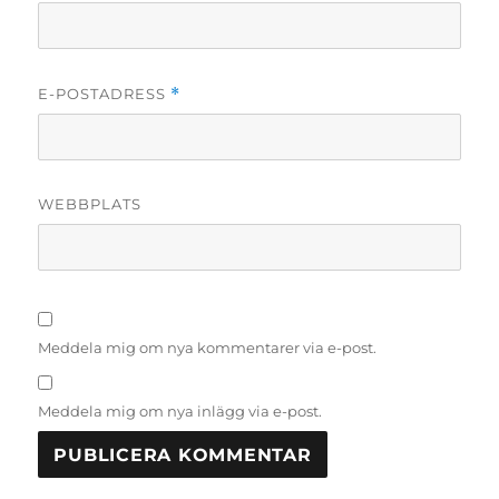
E-POSTADRESS
*
WEBBPLATS
Meddela mig om nya kommentarer via e-post.
Meddela mig om nya inlägg via e-post.