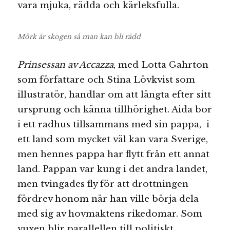
vara mjuka, rädda och kärleksfulla.
Mörk är skogen så man kan bli rädd
Prinsessan av Accazza
, med Lotta Gahrton
som författare och Stina Lövkvist som
illustratör, handlar om att längta efter sitt
ursprung och känna tillhörighet. Aida bor
i ett radhus tillsammans med sin pappa, i
ett land som mycket väl kan vara Sverige,
men hennes pappa har flytt från ett annat
land. Pappan var kung i det andra landet,
men tvingades fly för att drottningen
fördrev honom när han ville börja dela
med sig av hovmaktens rikedomar. Som
vuxen blir parallellen till politiskt