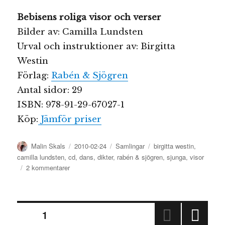
Bebisens roliga visor och verser
Bilder av: Camilla Lundsten
Urval och instruktioner av: Birgitta
Westin
Förlag:
Rabén & Sjögren
Antal sidor: 29
ISBN: 978-91-29-67027-1
Köp:
Jämför priser
Författare
Publicerat
Kategorier
Etiketter
Malin Skals
2010-02-24
Samlingar
birgitta westin
,
den
camilla lundsten
,
cd
,
dans
,
dikter
,
rabén & sjögren
,
sjunga
,
visor
till
2 kommentarer
Bebisens
roliga
visor
Sidnumrering
och
SIDA
1
verser