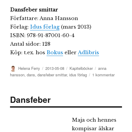
Dansfeber smittar
Författare: Anna Hansson
Förlag:
Idus förlag
(mars 2013)
ISBN: 978-91-87001-60-4
Antal sidor: 128
Köp: t.ex. hos
Bokus
eller
Adlibris
Författare
Publicerat
Kategorier
Etiketter
Helena Ferry
2013-05-08
Kapitelböcker
anna
den
till
hansson
,
dans
,
dansfeber smittar
,
idus förlag
1 kommentar
Dansfeber
smittar
Dansfeber
Maja och hennes
kompisar älskar