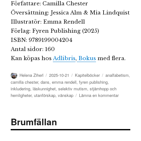
Författare: Camilla Chester
Översättning: Jessica Alm & Mia Lindquist
Illustratör: Emma Rendell
Förlag: Fyren Publishing (2025)
ISBN: 9789199004204
Antal sidor: 160
Kan köpas hos
Adlibris
,
Bokus
med flera.
Författare
Publicerat
Kategorier
Etiketter
Helena Ziherl
2025-10-21
Kapitelböcker
analfabetism
,
den
camilla chester
,
dans
,
emma rendell
,
fyren publishing
,
inkludering
,
läskunnighet
,
selektiv mutism
,
stjärnhopp och
till
hemligheter
,
utanförskap
,
vänskap
Lämna en kommentar
Stjärnhopp
och
hemligheter
Brumfällan