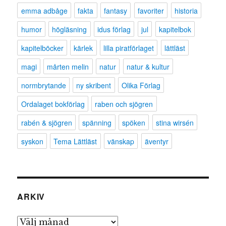
emma adbåge
fakta
fantasy
favoriter
historia
humor
högläsning
idus förlag
jul
kapitelbok
kapitelböcker
kärlek
lilla piratförlaget
lättläst
magi
mårten melin
natur
natur & kultur
normbrytande
ny skribent
Olika Förlag
Ordalaget bokförlag
raben och sjögren
rabén & sjögren
spänning
spöken
stina wirsén
syskon
Tema Lättläst
vänskap
äventyr
ARKIV
Arkiv