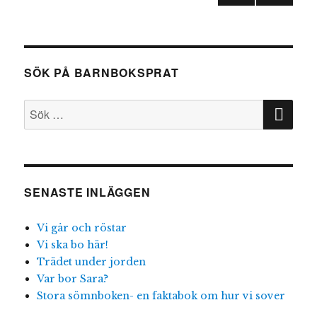
NÄST
för
A
SIDA
inlägg
SÖK PÅ BARNBOKSPRAT
SÖ
Sök
efter:
SENASTE INLÄGGEN
Vi går och röstar
Vi ska bo här!
Trädet under jorden
Var bor Sara?
Stora sömnboken- en faktabok om hur vi sover