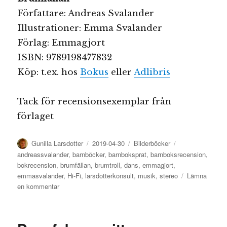
Författare: Andreas Svalander
Illustrationer: Emma Svalander
Förlag: Emmagjort
ISBN: 9789198477832
Köp: t.ex. hos
Bokus
eller
Adlibris
Tack för recensionsexemplar från
förlaget
Författare
Publicerat
Kategorier
Etiketter
Gunilla Larsdotter
2019-04-30
Bilderböcker
den
andreassvalander
,
barnböcker
,
barnboksprat
,
barnboksrecension
,
bokrecension
,
brumfällan
,
brumtroll
,
dans
,
emmagjort
,
emmasvalander
,
Hi-Fi
,
larsdotterkonsult
,
musik
,
stereo
Lämna
till
en kommentar
Brumfällan