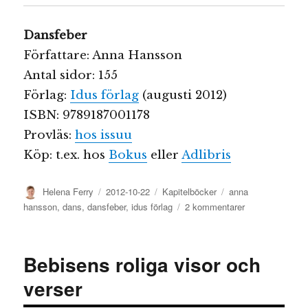
Dansfeber
Författare: Anna Hansson
Antal sidor: 155
Förlag:
Idus förlag
(augusti 2012)
ISBN: 9789187001178
Provläs:
hos issuu
Köp: t.ex. hos
Bokus
eller
Adlibris
Författare
Publicerat
Kategorier
Etiketter
Helena Ferry
2012-10-22
Kapitelböcker
anna
den
till
hansson
,
dans
,
dansfeber
,
idus förlag
2 kommentarer
Dansfeber
Bebisens roliga visor och
verser