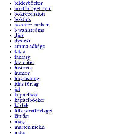
bilderböcker
bokförlaget opal
bokrecension
boktips
bonnier carlsen
b wahlströms
djur
dyslexi
emma adbåge
fakta
fantasy
favoriter
historia
humor
högläsning
idus förlag
jul
kapitelbok
kapitelböcker
kärlek
lilla piratförlaget
lättläst
magi
mårten melin
natur