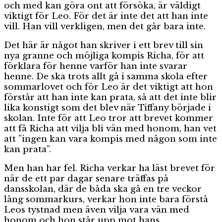
och med kan göra ont att försöka, är väldigt
viktigt för Leo. För det är inte det att han inte
vill. Han vill verkligen, men det går bara inte.
Det här är något han skriver i ett brev till sin
nya granne och möjliga kompis Richa, för att
förklara för henne varför han inte svarar
henne. De ska trots allt gå i samma skola efter
sommarlovet och för Leo är det viktigt att hon
förstår att han inte kan prata, så att det inte blir
lika konstigt som det blev när Tiffany började i
skolan. Inte för att Leo tror att brevet kommer
att få Richa att vilja bli vän med honom, han vet
att ”ingen kan vara kompis med någon som inte
kan prata”.
Men han har fel. Richa verkar ha läst brevet för
när de ett par dagar senare träffas på
dansskolan, där de båda ska gå en tre veckor
lång sommarkurs, verkar hon inte bara förstå
Leos tystnad men även vilja vara vän med
honom och hon står upp mot hans