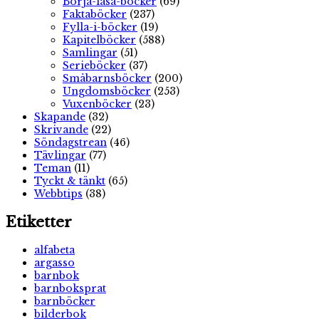
Börja-läsa-böcker
(69)
Faktaböcker
(237)
Fylla-i-böcker
(19)
Kapitelböcker
(588)
Samlingar
(51)
Serieböcker
(37)
Småbarnsböcker
(200)
Ungdomsböcker
(253)
Vuxenböcker
(23)
Skapande
(32)
Skrivande
(22)
Söndagstrean
(46)
Tävlingar
(77)
Teman
(11)
Tyckt & tänkt
(65)
Webbtips
(38)
Etiketter
alfabeta
argasso
barnbok
barnboksprat
barnböcker
bilderbok