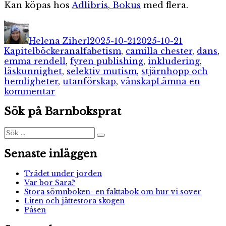
Kan köpas hos
Adlibris
,
Bokus
med flera.
Författare
Publicerat
Kategorie
den
Helena Ziherl
2025-10-21
2025-10-21
Etiketter
Kapitelböcker
analfabetism
,
camilla chester
,
dans
,
emma rendell
,
fyren publishing
,
inkludering
,
läskunnighet
,
selektiv mutism
,
stjärnhopp och
hemligheter
,
utanförskap
,
vänskap
Lämna en
till
kommentar
Stjärnhopp
Sök på Barnboksprat
och
hemligheter
Sök
Sök
efter:
Senaste inläggen
Trädet under jorden
Var bor Sara?
Stora sömnboken- en faktabok om hur vi sover
Liten och jättestora skogen
Påsen