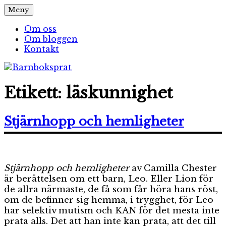
Hoppa
Meny
Barnboksprat
– en blogg om barnböcker
till
innehåll
Om oss
Om bloggen
Kontakt
Etikett:
läskunnighet
Stjärnhopp och hemligheter
Stjärnhopp och hemligheter
av Camilla Chester
är berättelsen om ett barn, Leo. Eller Lion för
de allra närmaste, de få som får höra hans röst,
om de befinner sig hemma, i trygghet, för Leo
har selektiv mutism och KAN för det mesta inte
prata alls. Det att han inte kan prata, att det till