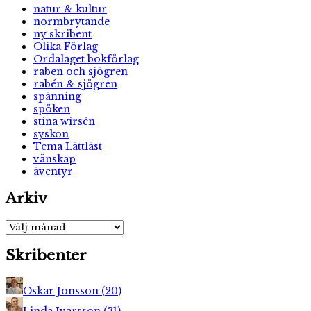
natur & kultur
normbrytande
ny skribent
Olika Förlag
Ordalaget bokförlag
raben och sjögren
rabén & sjögren
spänning
spöken
stina wirsén
syskon
Tema Lättläst
vänskap
äventyr
Arkiv
Arkiv
Skribenter
Oskar Jonsson
(
20
)
Linda Ivarsson
(
31
)