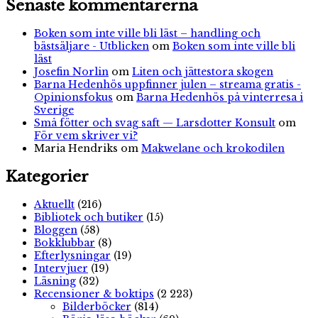
Senaste kommentarerna
Boken som inte ville bli läst – handling och
bästsäljare - Utblicken
om
Boken som inte ville bli
läst
Josefin Norlin
om
Liten och jättestora skogen
Barna Hedenhös uppfinner julen – streama gratis -
Opinionsfokus
om
Barna Hedenhös på vinterresa i
Sverige
Små fötter och svag saft — Larsdotter Konsult
om
För vem skriver vi?
Maria Hendriks
om
Makwelane och krokodilen
Kategorier
Aktuellt
(216)
Bibliotek och butiker
(15)
Bloggen
(58)
Bokklubbar
(8)
Efterlysningar
(19)
Intervjuer
(19)
Läsning
(32)
Recensioner & boktips
(2 223)
Bilderböcker
(814)