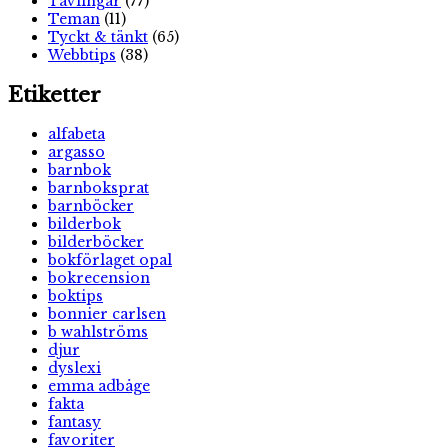
Tävlingar
(77)
Teman
(11)
Tyckt & tänkt
(65)
Webbtips
(38)
Etiketter
alfabeta
argasso
barnbok
barnboksprat
barnböcker
bilderbok
bilderböcker
bokförlaget opal
bokrecension
boktips
bonnier carlsen
b wahlströms
djur
dyslexi
emma adbåge
fakta
fantasy
favoriter