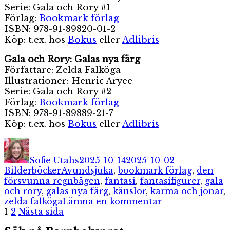
Serie: Gala och Rory #1
Förlag:
Bookmark förlag
ISBN: 978-91-89820-01-2
Köp: t.ex. hos
Bokus
eller
Adlibris
Gala och Rory: Galas nya färg
Författare: Zelda Falköga
Illustrationer: Henric Aryee
Serie: Gala och Rory #2
Förlag:
Bookmark förlag
ISBN: 978-91-89889-21-7
Köp: t.ex. hos
Bokus
eller
Adlibris
Författare
Publicerat
Kategorier
den
Sofie Utahs
2025-10-14
2025-10-02
Etiketter
Bilderböcker
Avundsjuka
,
bookmark förlag
,
den
försvunna regnbågen
,
fantasi
,
fantasifigurer
,
gala
och rory
,
galas nya färg
,
känslor
,
karma och jonar
,
till
zelda falköga
Lämna en kommentar
Sidnumrering
Sida
Sida
Gala
1
2
Nästa sida
och
för