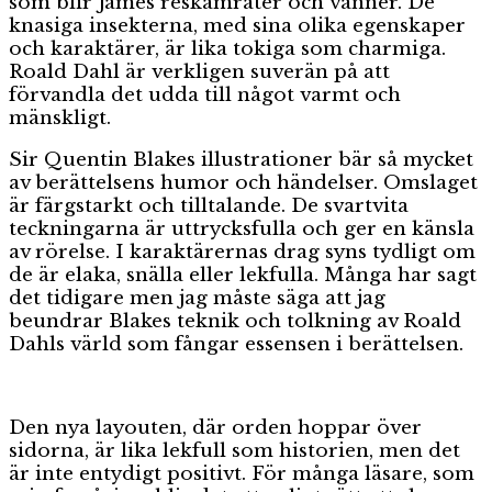
som blir James reskamrater och vänner. De
knasiga insekterna, med sina olika egenskaper
och karaktärer, är lika tokiga som charmiga.
Roald Dahl är verkligen suverän på att
förvandla det udda till något varmt och
mänskligt.
Sir Quentin Blakes illustrationer bär så mycket
av berättelsens humor och händelser. Omslaget
är färgstarkt och tilltalande. De svartvita
teckningarna är uttrycksfulla och ger en känsla
av rörelse. I karaktärernas drag syns tydligt om
de är elaka, snälla eller lekfulla. Många har sagt
det tidigare men jag måste säga att jag
beundrar Blakes teknik och tolkning av Roald
Dahls värld som fångar essensen i berättelsen.
Den nya layouten, där orden hoppar över
sidorna, är lika lekfull som historien, men det
är inte entydigt positivt. För många läsare, som