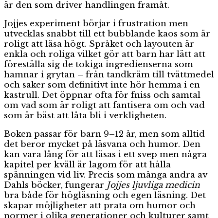
är den som driver handlingen framåt.
Jojjes experiment börjar i frustration men
utvecklas snabbt till ett bubblande kaos som är
roligt att läsa högt. Språket och layouten är
enkla och roliga vilket gör att barn har lätt att
föreställa sig de tokiga ingredienserna som
hamnar i grytan – från tandkräm till tvättmedel
och saker som definitivt inte hör hemma i en
kastrull. Det öppnar ofta för fniss och samtal
om vad som är roligt att fantisera om och vad
som är bäst att låta bli i verkligheten.
Boken passar för barn 9–12 år, men som alltid
det beror mycket på läsvana och humor. Den
kan vara lång för att läsas i ett svep men några
kapitel per kväll är lagom för att hålla
spänningen vid liv. Precis som många andra av
Dahls böcker, fungerar
Jojjes ljuvliga medicin
bra både för högläsning och egen läsning. Det
skapar möjligheter att prata om humor och
normer i olika generationer och kulturer samt