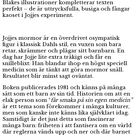
Blakes illustrationer kompletterar texten
perfekt – de är uttrycksfulla, busiga och fångar
kaoset i Jojjes experiment.
Jojjes mormor är en överdrivet osympatisk
figur i klassisk Dahls stil, en vuxen som bara
retar, skrämmer och plågar sitt barnbarn. En
dag har Jojje lite extra tråkigt och får en
snilleblixt: Han blandar ihop en högst speciell
medicin som är tänkt att göra mormor snäll.
Resultatet blir minst sagt oväntat.
Boken publicerades 1981 och känns på många
sätt som ett barn av sin tid. Historien om att en
elak person som “
får smaka på sin egen medicin”
är ett tema som förekommer i många kulturer,
men som kanske inte känns lika självklart idag.
Samtidigt är det just detta som fascinerar
många barn: friheten i att fantisera om en värld
där reglerna vänds upp och ner och där barnet