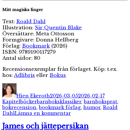
Mitt magiska finger
Text:
Roald Dahl
Illustration:
Sir Quentin Blake
Översättare: Meta Ottosson
Formgivare: Donna Hellberg
Förlag:
Bookmark
(2026)
ISBN: 9789190117279
Antal sidor: 80
Recensionsexemplar från förlaget. Köp: t.ex.
hos:
Adlibris
eller
Bokus
Författare
Publicerat
Kategorie
den
Hien Ekeroth
2026-03-05
2026-02-17
Etiketter
Kapitelböcker
barnboksklassiker
,
barnboksprat
,
bokrecension
,
bookmark förlag
,
humor
,
Roald
till
Dahl
Lämna en kommentar
Mitt
magiska
James och jättepersikan