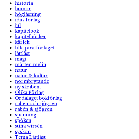
historia
humor
högläsning
idus förlag
jul
kapitelbok
kapitelböcker
kärlek
lilla piratförlaget
lättläst
magi
mårten melin
natur
natur & kultur
normbrytande
ny skribent
Olika Förlag
Ordalaget bokförlag
raben och sjögren
rabén & sjögren
spänning
spöken
stina wirsén
syskon
Tema Lättläst