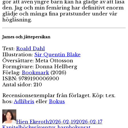
gör att även yngre barn kan ha glädje av att läsa
den. Jag och min femåring har definitivt enorm
glädje och många fina pratstunder under vår
högläsning.
James och jättepersikan
Text:
Roald Dahl
Illustration:
Sir Quentin Blake
Översättare: Meta Ottosson
Formgivare: Donna Hellberg
Förlag:
Bookmark
(2026)
ISBN: 9789190006900
Antal sidor: 210
Recensionsexemplar från förlaget. Köp: t.ex.
hos:
Adlibris
eller
Bokus
Författare
Publicerat
Kategorie
den
Hien Ekeroth
2026-02-19
2026-02-17
Etiketter
Kapitelböcker
äventyr
,
barnboksprat
,