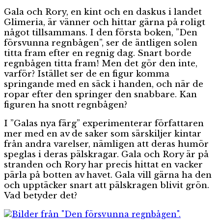
Gala och Rory, en kint och en daskus i landet
Glimeria, är vänner och hittar gärna på roligt
något tillsammans. I den första boken, ”Den
försvunna regnbågen”, ser de äntligen solen
titta fram efter en regnig dag. Snart borde
regnbågen titta fram! Men det gör den inte,
varför? Istället ser de en figur komma
springande med en säck i handen, och när de
ropar efter den springer den snabbare. Kan
figuren ha snott regnbågen?
I ”Galas nya färg” experimenterar författaren
mer med en av de saker som särskiljer kintar
från andra varelser, nämligen att deras humör
speglas i deras pälskragar. Gala och Rory är på
stranden och Rory har precis hittat en vacker
pärla på botten av havet. Gala vill gärna ha den
och upptäcker snart att pälskragen blivit grön.
Vad betyder det?