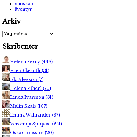
vänskap
äventyr
Arkiv
Arkiv
Skribenter
Helena Ferry
(
499
)
Hien Ekeroth
(
31
)
Ida Åkesson
(
7
)
Helena Ziherl
(
70
)
Linda Ivarsson
(
31
)
Malin Skals
(
107
)
Emma Walliander
(
37
)
Veroniqa Sjöquist
(
251
)
Oskar Jonsson
(
20
)