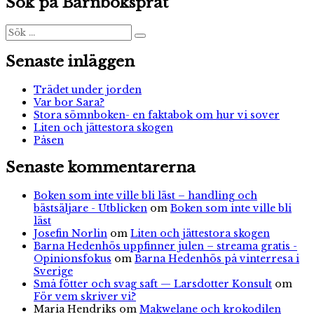
Sök på Barnboksprat
Rory:
inlägg
Den
försvunna
Sök
Sök
efter:
regnbågen
och
Senaste inläggen
Galas
nya
Trädet under jorden
färg
Var bor Sara?
Stora sömnboken- en faktabok om hur vi sover
Liten och jättestora skogen
Påsen
Senaste kommentarerna
Boken som inte ville bli läst – handling och
bästsäljare - Utblicken
om
Boken som inte ville bli
läst
Josefin Norlin
om
Liten och jättestora skogen
Barna Hedenhös uppfinner julen – streama gratis -
Opinionsfokus
om
Barna Hedenhös på vinterresa i
Sverige
Små fötter och svag saft — Larsdotter Konsult
om
För vem skriver vi?
Maria Hendriks
om
Makwelane och krokodilen