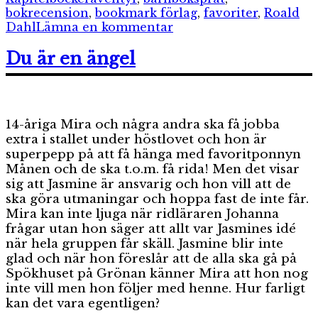
bokrecension
,
bookmark förlag
,
favoriter
,
Roald
till
Dahl
Lämna en kommentar
James
och
Du är en ängel
jättepersikan
14-åriga Mira och några andra ska få jobba
extra i stallet under höstlovet och hon är
superpepp på att få hänga med favoritponnyn
Månen och de ska t.o.m. få rida! Men det visar
sig att Jasmine är ansvarig och hon vill att de
ska göra utmaningar och hoppa fast de inte får.
Mira kan inte ljuga när ridläraren Johanna
frågar utan hon säger att allt var Jasmines idé
när hela gruppen får skäll. Jasmine blir inte
glad och när hon föreslår att de alla ska gå på
Spökhuset på Grönan känner Mira att hon nog
inte vill men hon följer med henne. Hur farligt
kan det vara egentligen?