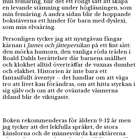
min femåring, blir det ett roligt sätt att skapa
en levande stämning under högläsningen, som
min femåring. Å andra sidan blir de hoppande
bokstäverna ett hinder för barn med dyslexi,
som min elvaåring.
Personligen tycker jag att nyutgåvan fångar
kärnan i
James och jättepersikan
på ett fint sätt:
den mörka humorn, den vanliga röda tråden i
Roald Dahls berättelser där barnens snällhet
och klokhet alltid överträffar de vuxnas dumhet
och elakhet. Historien är inte bara ett
fantasifullt äventyr – det handlar om att våga
tro att livet kan förändras, om att hitta styrkan i
sig själv och om att de oväntade vännerna
ibland blir de viktigaste.
Boken rekommenderas för åldern 9-12 år men
jag tycker att det lekfulla språket, de stora
känslorna och de minnesvärda karaktärerna