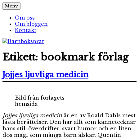
Hoppa
Meny
Barnboksprat
– en blogg om barnböcker
till
innehåll
Om oss
Om bloggen
Kontakt
Etikett:
bookmark förlag
Jojjes ljuvliga medicin
Bild från förlagets
hemsida
Jojjes ljuvliga medicin
är en av Roald Dahls mest
lästa berättelser. Den har allt som kännetecknar
hans stil: överdrifter, svart humor och en liten
dos magi som många barn älskar. Quentin