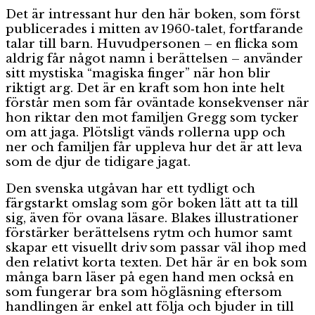
Det är intressant hur den här boken, som först
publicerades i mitten av 1960‑talet, fortfarande
talar till barn. Huvudpersonen – en flicka som
aldrig får något namn i berättelsen – använder
sitt mystiska “magiska finger” när hon blir
riktigt arg. Det är en kraft som hon inte helt
förstår men som får oväntade konsekvenser när
hon riktar den mot familjen Gregg som tycker
om att jaga. Plötsligt vänds rollerna upp och
ner och familjen får uppleva hur det är att leva
som de djur de tidigare jagat.
Den svenska utgåvan har ett tydligt och
färgstarkt omslag som gör boken lätt att ta till
sig, även för ovana läsare. Blakes illustrationer
förstärker berättelsens rytm och humor samt
skapar ett visuellt driv som passar väl ihop med
den relativt korta texten. Det här är en bok som
många barn läser på egen hand men också en
som fungerar bra som högläsning eftersom
handlingen är enkel att följa och bjuder in till