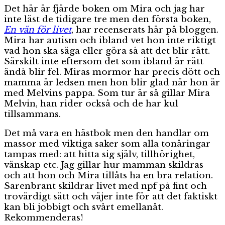
Det här är fjärde boken om Mira och jag har
inte läst de tidigare tre men den första boken,
En vän för livet
, har recenserats här på bloggen.
Mira har autism och ibland vet hon inte riktigt
vad hon ska säga eller göra så att det blir rätt.
Särskilt inte eftersom det som ibland är rätt
ändå blir fel. Miras mormor har precis dött och
mamma är ledsen men hon blir glad när hon är
med Melvins pappa. Som tur är så gillar Mira
Melvin, han rider också och de har kul
tillsammans.
Det må vara en hästbok men den handlar om
massor med viktiga saker som alla tonåringar
tampas med: att hitta sig själv, tillhörighet,
vänskap etc. Jag gillar hur mamman skildras
och att hon och Mira tillåts ha en bra relation.
Sarenbrant skildrar livet med npf på fint och
trovärdigt sätt och väjer inte för att det faktiskt
kan bli jobbigt och svårt emellanåt.
Rekommenderas!