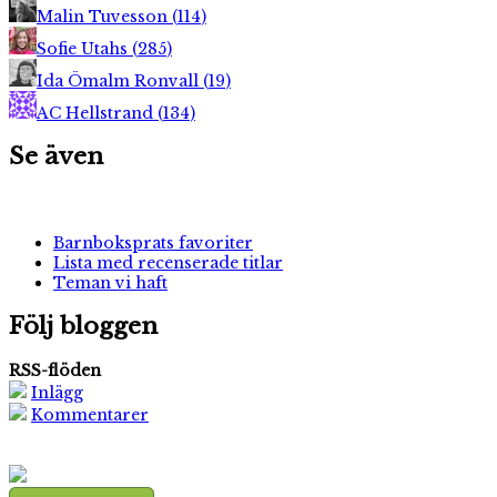
Malin Tuvesson
(
114
)
Sofie Utahs
(
285
)
Ida Ömalm Ronvall
(
19
)
AC Hellstrand
(
134
)
Se även
Barnboksprats favoriter
Lista med recenserade titlar
Teman vi haft
Följ bloggen
RSS-flöden
Inlägg
Kommentarer