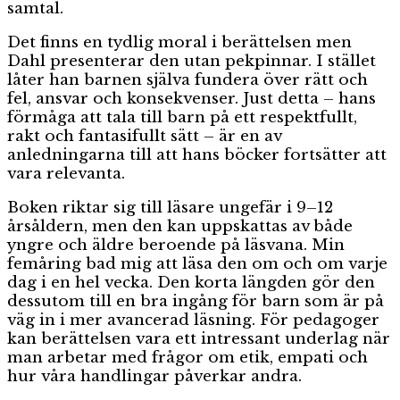
samtal.
Det finns en tydlig moral i berättelsen men
Dahl presenterar den utan pekpinnar. I stället
låter han barnen själva fundera över rätt och
fel, ansvar och konsekvenser. Just detta – hans
förmåga att tala till barn på ett respektfullt,
rakt och fantasifullt sätt – är en av
anledningarna till att hans böcker fortsätter att
vara relevanta.
Boken riktar sig till läsare ungefär i 9–12
årsåldern, men den kan uppskattas av både
yngre och äldre beroende på läsvana. Min
femåring bad mig att läsa den om och om varje
dag i en hel vecka. Den korta längden gör den
dessutom till en bra ingång för barn som är på
väg in i mer avancerad läsning. För pedagoger
kan berättelsen vara ett intressant underlag när
man arbetar med frågor om etik, empati och
hur våra handlingar påverkar andra.