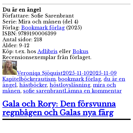
Du är en ängel
Författare: Sofie Sarenbrant
Serie: Mira och månen (del 4)
Förlag:
Bookmark förlag
(2025)
ISBN: 9789190006399
Antal sidor: 218
Ålder: 9-12
Köp: t.ex. hos
Adlibris
eller
Bokus
Recensionsexemplar från förlaget.
Författare
Publicerat
Katego
den
Veroniqa Sjöquist
2025-11-10
2025-11-09
Etiketter
Kapitelböcker
autism
,
bookmark förlag
,
du är en
ängel
,
hästböcker
,
höstlovsläsning
,
mira och
till
månen
,
sofie sarenbrant
Lämna en kommentar
Du
är
Gala och Rory: Den försvunna
en
regnbågen och Galas nya färg
änge