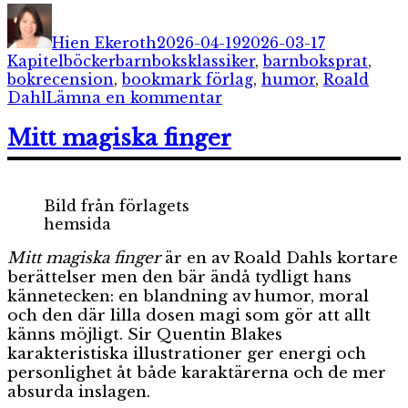
Författare
Publicerat
Kategorier
den
Hien Ekeroth
2026-04-19
2026-03-17
Etiketter
Kapitelböcker
barnboksklassiker
,
barnboksprat
,
bokrecension
,
bookmark förlag
,
humor
,
Roald
till
Dahl
Lämna en kommentar
Jojjes
ljuvliga
Mitt magiska finger
medicin
Bild från förlagets
hemsida
Mitt magiska finger
är en av Roald Dahls kortare
berättelser men den bär ändå tydligt hans
kännetecken: en blandning av humor, moral
och den där lilla dosen magi som gör att allt
känns möjligt. Sir Quentin Blakes
karakteristiska illustrationer ger energi och
personlighet åt både karaktärerna och de mer
absurda inslagen.