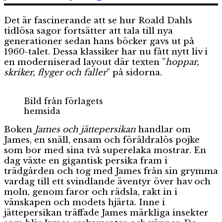
finger
Det är fascinerande att se hur Roald Dahls
tidlösa sagor fortsätter att tala till nya
generationer sedan hans böcker gavs ut på
1960-talet. Dessa klassiker har nu fått nytt liv i
en moderniserad layout där texten ”
hoppar,
skriker, flyger och faller
” på sidorna.
Bild från förlagets
hemsida
Boken
James och jättepersikan
handlar om
James, en snäll, ensam och föräldralös pojke
som bor med sina två superelaka mostrar. En
dag växte en gigantisk persika fram i
trädgården och tog med James från sin grymma
vardag till ett svindlande äventyr över hav och
moln, genom faror och rädsla, rakt in i
vänskapen och modets hjärta. Inne i
jättepersikan träffade James märkliga insekter