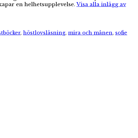
skapar en helhetsupplevelse.
Visa alla inlägg av
stböcker
,
höstlovsläsning
,
mira och månen
,
sofie