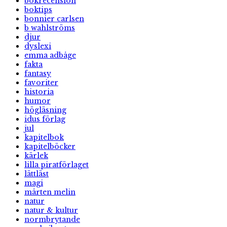
bokrecension
boktips
bonnier carlsen
b wahlströms
djur
dyslexi
emma adbåge
fakta
fantasy
favoriter
historia
humor
högläsning
idus förlag
jul
kapitelbok
kapitelböcker
kärlek
lilla piratförlaget
lättläst
magi
mårten melin
natur
natur & kultur
normbrytande