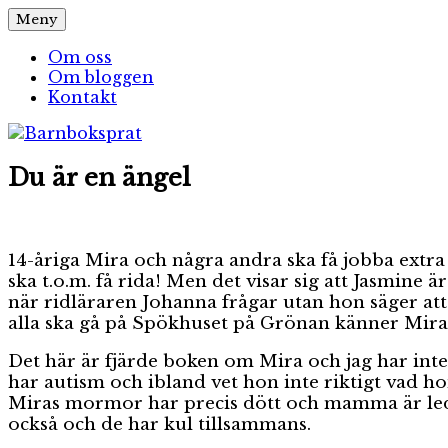
Hoppa
Meny
Barnboksprat
– en blogg om barnböcker
till
innehåll
Om oss
Om bloggen
Kontakt
Du är en ängel
14-åriga Mira och några andra ska få jobba extr
ska t.o.m. få rida! Men det visar sig att Jasmine 
när ridläraren Johanna frågar utan hon säger att a
alla ska gå på Spökhuset på Grönan känner Mira a
Det här är fjärde boken om Mira och jag har inte
har autism och ibland vet hon inte riktigt vad hon 
Miras mormor har precis dött och mamma är leds
också och de har kul tillsammans.