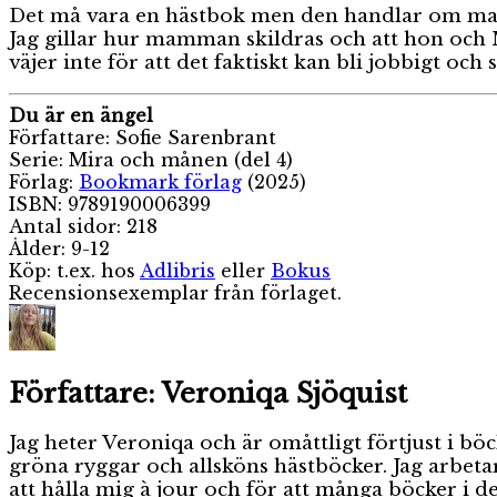
Det må vara en hästbok men den handlar om massor
Jag gillar hur mamman skildras och att hon och Mi
väjer inte för att det faktiskt kan bli jobbigt o
Du är en ängel
Författare: Sofie Sarenbrant
Serie: Mira och månen (del 4)
Förlag:
Bookmark förlag
(2025)
ISBN: 9789190006399
Antal sidor: 218
Ålder: 9-12
Köp: t.ex. hos
Adlibris
eller
Bokus
Recensionsexemplar från förlaget.
Författare:
Veroniqa Sjöquist
Jag heter Veroniqa och är omåttligt förtjust i 
gröna ryggar och allsköns hästböcker. Jag arbeta
att hålla mig à jour och för att många böcker i d