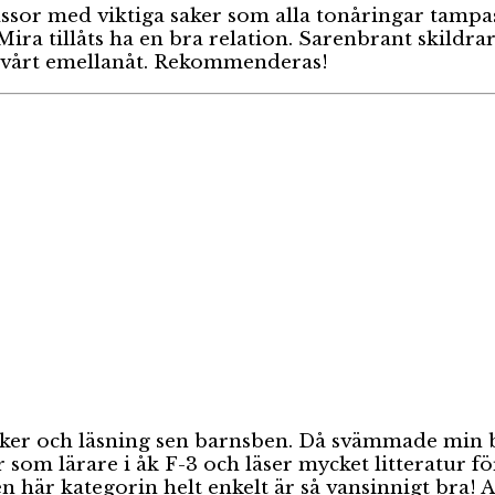
 med viktiga saker som alla tonåringar tampas med:
ra tillåts ha en bra relation. Sarenbrant skildrar 
ch svårt emellanåt. Rekommenderas!
böcker och läsning sen barnsben. Då svämmade min
r som lärare i åk F-3 och läser mycket litteratur
en här kategorin helt enkelt är så vansinnigt bra!