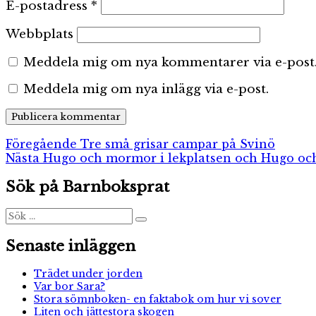
E-postadress
*
Webbplats
Meddela mig om nya kommentarer via e-post
Meddela mig om nya inlägg via e-post.
Inläggsnavigering
Föregående
Föregående
Tre små grisar campar på Svinö
Nästa
inlägg:
Nästa
Hugo och mormor i lekplatsen och Hugo oc
inlägg:
Sök på Barnboksprat
Sök
Sök
efter:
Senaste inläggen
Trädet under jorden
Var bor Sara?
Stora sömnboken- en faktabok om hur vi sover
Liten och jättestora skogen