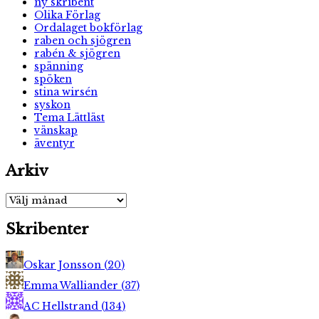
ny skribent
Olika Förlag
Ordalaget bokförlag
raben och sjögren
rabén & sjögren
spänning
spöken
stina wirsén
syskon
Tema Lättläst
vänskap
äventyr
Arkiv
Arkiv
Skribenter
Oskar Jonsson
(
20
)
Emma Walliander
(
37
)
AC Hellstrand
(
134
)