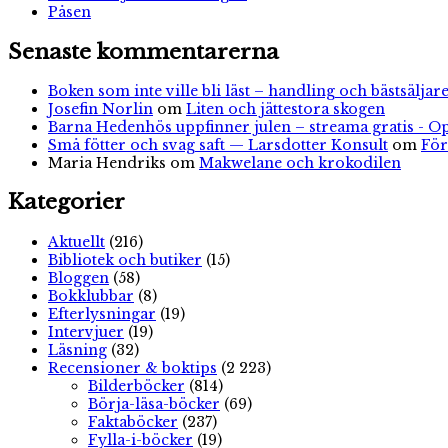
Påsen
Senaste kommentarerna
Boken som inte ville bli läst – handling och bästsäljare
Josefin Norlin
om
Liten och jättestora skogen
Barna Hedenhös uppfinner julen – streama gratis - O
Små fötter och svag saft — Larsdotter Konsult
om
För
Maria Hendriks
om
Makwelane och krokodilen
Kategorier
Aktuellt
(216)
Bibliotek och butiker
(15)
Bloggen
(58)
Bokklubbar
(8)
Efterlysningar
(19)
Intervjuer
(19)
Läsning
(32)
Recensioner & boktips
(2 223)
Bilderböcker
(814)
Börja-läsa-böcker
(69)
Faktaböcker
(237)
Fylla-i-böcker
(19)