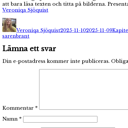
att bara läsa texten och titta på bilderna. Pres
Veroniqa Sjöquist
Författare
Publicerat
Katego
den
Veroniqa Sjöquist
2025-11-10
2025-11-09
Kapite
sarenbrant
Lämna ett svar
Din e-postadress kommer inte publiceras.
Obliga
Kommentar
*
Namn
*