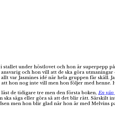
a i stallet under höstlovet och hon är superpepp 
är ansvarig och hon vill att de ska göra utmaningar 
llt var Jasmines idé när hela gruppen får skäll. Ja
tt hon nog inte vill men hon följer med henne. Hu
 läst de tidigare tre men den första boken,
En vän 
ska säga eller göra så att det blir rätt. Särskilt i
en men hon blir glad när hon är med Melvins pap