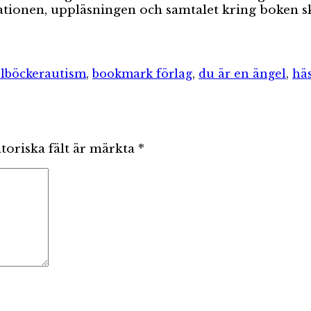
entationen, uppläsningen och samtalet kring boken 
rier
Etiketter
lböcker
autism
,
bookmark förlag
,
du är en ängel
,
hä
toriska fält är märkta
*