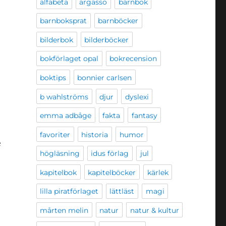
alfabeta
argasso
barnbok
barnboksprat
barnböcker
bilderbok
bilderböcker
bokförlaget opal
bokrecension
boktips
bonnier carlsen
b wahlströms
djur
dyslexi
emma adbåge
fakta
fantasy
favoriter
historia
humor
e
högläsning
idus förlag
jul
kapitelbok
kapitelböcker
kärlek
lilla piratförlaget
lättläst
magi
mårten melin
natur
natur & kultur