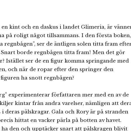
 en kint och en daskus i landet Glimeria, är vänne
na på roligt något tillsammans. I den första boken,
 regnbågen”, ser de äntligen solen titta fram efte
 Snart borde regnbågen titta fram! Men det gör
ör? Istället ser de en figur komma springande med
en, och när de ropar efter den springer den
 figuren ha snott regnbågen?
ärg” experimenterar författaren mer med en av de
kiljer kintar från andra varelser, nämligen att der
i deras pälskragar. Gala och Rory är på stranden
recis hittat en vacker pärla på botten av havet.
a ha den och upptäcker snart att pälskragen blivit