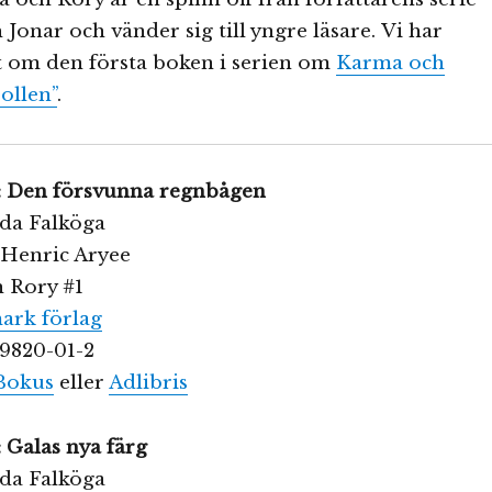
onar och vänder sig till yngre läsare. Vi har
it om den första boken i serien om
Karma och
ollen”
.
: Den försvunna regnbågen
lda Falköga
: Henric Aryee
h Rory #1
rk förlag
89820-01-2
Bokus
eller
Adlibris
 Galas nya färg
lda Falköga