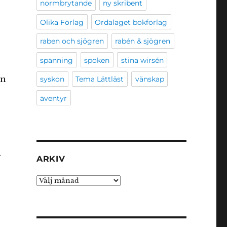
normbrytande
ny skribent
Olika Förlag
Ordalaget bokförlag
raben och sjögren
rabén & sjögren
spänning
spöken
stina wirsén
en
syskon
Tema Lättläst
vänskap
äventyr
n
ARKIV
Arkiv