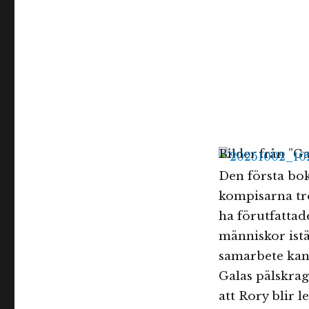
Bilder från ”Ga
Den första bok
kompisarna tr
ha förutfatta
människor istä
samarbete kan 
Galas pälskrage
att Rory blir l