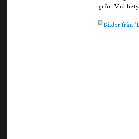
Galas
grön. Vad bety
nya
färg