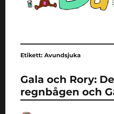
Etikett:
Avundsjuka
Gala och Rory: D
regnbågen och Ga