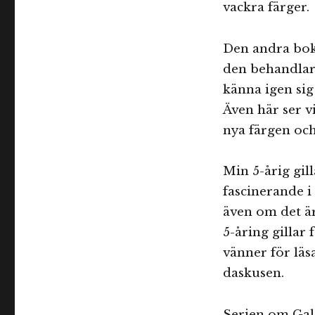
vackra färger.
Den andra boke
den behandlar 
känna igen sig 
Även här ser v
nya färgen och
Min 5-årig gil
fascinerande i
även om det är 
5-åring gillar 
vänner för läs
daskusen.
Serien om Gala