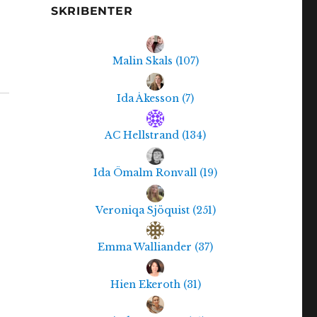
SKRIBENTER
Malin Skals
(
107
)
Ida Åkesson
(
7
)
AC Hellstrand
(
134
)
Ida Ömalm Ronvall
(
19
)
Veroniqa Sjöquist
(
251
)
Emma Walliander
(
37
)
Hien Ekeroth
(
31
)