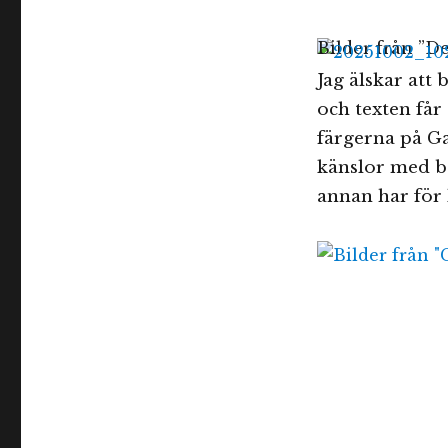
Bilder från ”D
Jag älskar att
och texten får 
färgerna på Ga
känslor med ba
annan har för 