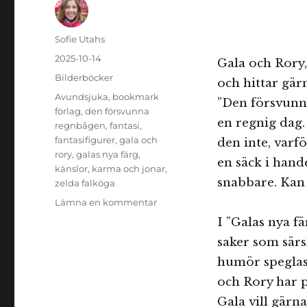
Författare
Sofie Utahs
Publicerat
2025-10-14
Gala och Rory,
den
Kategorier
Bilderböcker
och hittar gär
Etiketter
Avundsjuka
,
bookmark
”Den försvunna
förlag
,
den försvunna
en regnig dag.
regnbågen
,
fantasi
,
fantasifigurer
,
gala och
den inte, varf
rory
,
galas nya färg
,
en säck i hand
känslor
,
karma och jonar
,
snabbare. Kan
zelda falköga
till
Lämna en kommentar
Gala
I ”Galas nya f
och
saker som särs
Rory:
Den
humör speglas 
försvunna
och Rory har p
regnbågen
Gala vill gärn
och