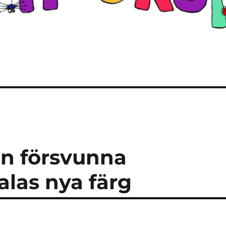
en försvunna
las nya färg