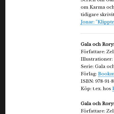
om Karma och J
tidigare skriv
Jonar: ”Klipptr
Gala och Rory
Författare: Ze
Illustrationer
Serie: Gala oc
Förlag:
Bookma
ISBN: 978-91-
Köp: t.ex. hos
Gala och Rory:
Författare: Ze