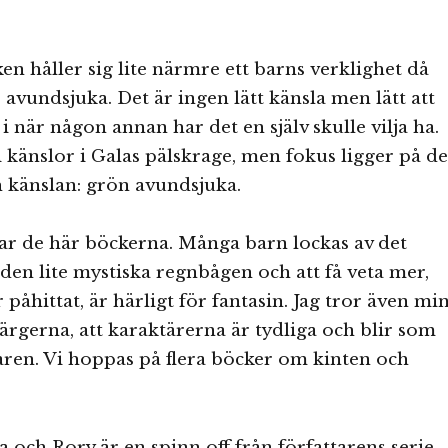
n håller sig lite närmre ett barns verklighet då
avundsjuka. Det är ingen lätt känsla men lätt att
i när någon annan har det en själv skulle vilja ha.
i känslor i Galas pälskrage, men fokus ligger på d
 känslan: grön avundsjuka.
lar de här böckerna. Många barn lockas av det
 den lite mystiska regnbågen och att få veta mer,
påhittat, är härligt för fantasin. Jag tror även mi
färgerna, att karaktärerna är tydliga och blir som
aren. Vi hoppas på flera böcker om kinten och
 och Rory är en spinn off från författarens serie