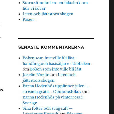
Stora sömnboken- en faktabok om
hur vi sover
Liten och jättestora skogen
Påsen
r
r
SENASTE KOMMENTARERNA
Boken som inte ville bli läst –
handling och bästsäljare - Utblicken
om
Boken som inte ville bli läst
Josefin Norlin
om
Liten och
jättestora skogen
Barna Hedenhös uppfinner julen –
as
streama gratis - Opinionsfokus
om
Barna Hedenhös på vinterresa i
Sverige
Små fötter och svag saft —
Larsdotter Konsult
om
För vem