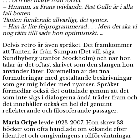
. . . och det måste man förstå.
– Hmmm, sa Frans tvivlande. Fast Gulle är i alla
fall botten.
Tanten funderade allvarligt, det syntes.
– Han är lite felprogrammerad . . . Men det ska vi
nog rätta till! sade hon optimistiskt. …
Delvis retro är även språket. Det framkommer
att Tanten är från Sumpan (Det vill säga
Sundbyberg utanför Stockholm) och när hon
talar är det oftast skrivet som den slangen hon
använder låter. Däremellan är det fina
formuleringar med gestaltande beskrivningar
som ger mig bilder med nyanser. Språket
förmedlar också det outtalade genom att det
som inte sägs i dialogerna ändå träder fram och
det innehåller också en hel del genuint
reflekterande och filosoferande passager.
Maria Gripe
levde 1923-2007. Hon skrev 38
böcker som ofta handlade om sökande efter
identitet och omgivningens rollförväntningar