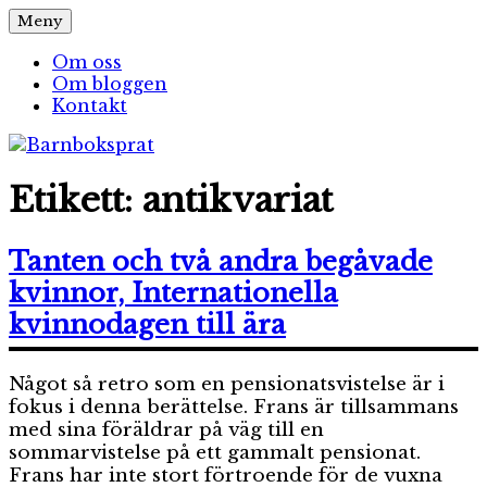
Hoppa
Meny
Barnboksprat
– en blogg om barnböcker
till
innehåll
Om oss
Om bloggen
Kontakt
Etikett:
antikvariat
Tanten och två andra begåvade
kvinnor, Internationella
kvinnodagen till ära
Något så retro som en pensionatsvistelse är i
fokus i denna berättelse. Frans är tillsammans
med sina föräldrar på väg till en
sommarvistelse på ett gammalt pensionat.
Frans har inte stort förtroende för de vuxna