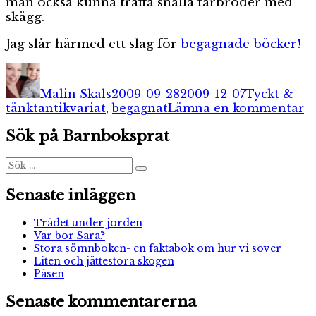
man också kunna träffa snälla farbröder med
skägg.
Jag slår härmed ett slag för
begagnade böcker!
Författare
Publicerat
Kategorier
den
Malin Skals
2009-09-28
2009-12-07
Tyckt &
Etiketter
ti
tänkt
antikvariat
,
begagnat
Lämna en kommentar
B
Sök på Barnboksprat
b
Sök
Sök
efter:
Senaste inläggen
Trädet under jorden
Var bor Sara?
Stora sömnboken- en faktabok om hur vi sover
Liten och jättestora skogen
Påsen
Senaste kommentarerna