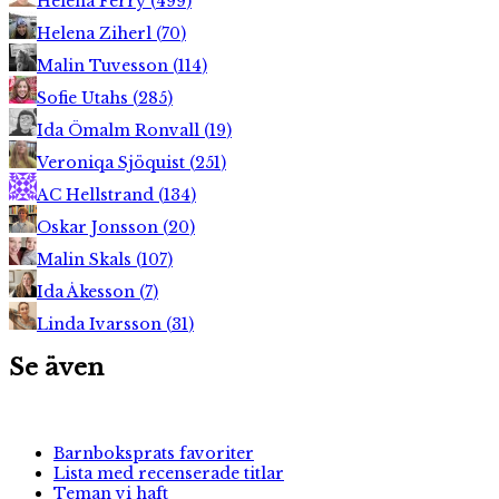
Helena Ferry
(
499
)
Helena Ziherl
(
70
)
Malin Tuvesson
(
114
)
Sofie Utahs
(
285
)
Ida Ömalm Ronvall
(
19
)
Veroniqa Sjöquist
(
251
)
AC Hellstrand
(
134
)
Oskar Jonsson
(
20
)
Malin Skals
(
107
)
Ida Åkesson
(
7
)
Linda Ivarsson
(
31
)
Se även
Barnboksprats favoriter
Lista med recenserade titlar
Teman vi haft