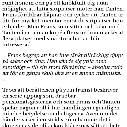
runt honom och på ett knökfullt tåg utan
möjlighet att hitta sittplatser möter han Tanten.
Frans föräldrar häpnar och tycker att Tanten är
lite för mycket, men tar emot de sittplatser hon
erbjuder
.
Men Frans, som sitter och talar med
Tanten i en annan kupé eftersom hon markerat
flera platser med sina stora hattar, blir
intresserad.
… Frans begrep att han inte tänkt tillräckligt djupt
på saker och ting. Han kände sig ytlig men
samtidigt – till sin stora förvåning – absolut redo
att för en gångs skull lära av en annan människa.
…
Trots att berättelsen på ytan främst beskriver
en serie upptåg som drabbar
pensionatsgästerna och som Frans och Tanten
spelar någon roll i, har handlingen egentligen
mindre betydelse än dialogerna. Även om det
händer saker i en strid ström hamnar det i
skuggan av de olika karaktärernas sätt att bete