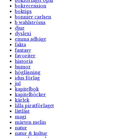
bokförlaget opal
bokrecension
boktips
bonnier carlsen
b wahlströms
djur
dyslexi
emma adbåge
fakta
fantasy
favoriter
historia
humor
högläsning
idus förlag
jul
kapitelbok
kapitelböcker
kärlek
lilla piratförlaget
lättläst
magi
mårten melin
natur
natur & kultur