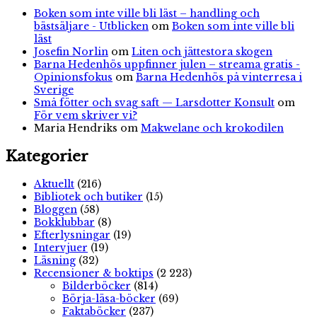
Boken som inte ville bli läst – handling och
bästsäljare - Utblicken
om
Boken som inte ville bli
läst
Josefin Norlin
om
Liten och jättestora skogen
Barna Hedenhös uppfinner julen – streama gratis -
Opinionsfokus
om
Barna Hedenhös på vinterresa i
Sverige
Små fötter och svag saft — Larsdotter Konsult
om
För vem skriver vi?
Maria Hendriks
om
Makwelane och krokodilen
Kategorier
Aktuellt
(216)
Bibliotek och butiker
(15)
Bloggen
(58)
Bokklubbar
(8)
Efterlysningar
(19)
Intervjuer
(19)
Läsning
(32)
Recensioner & boktips
(2 223)
Bilderböcker
(814)
Börja-läsa-böcker
(69)
Faktaböcker
(237)