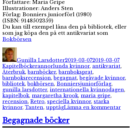
Författare: Maria Gripe
Illustrationer: Anders Sten
Förlag: Bonniers juniorförl (1980)
(ISBN: 9148502359)
Du kan till exempel låna den på bibliotek, eller
som jag köpa den på ett antikvariat som
Bokbörsen
Författare
Publicerat
Kate
den
Gunilla Larsdotter
2019-03-07
2019-03-07
Etiketter
Kapitelböcker
annorlunda kvinnor
,
antikvariat
,
Återbruk
,
barnböcker
,
barnboksprat
,
barnboksrecension
,
begagnat
,
begåvade kvinnor
,
bibliotek
,
bokbörsen
,
Bonniersjuniorförlag
,
gunilla larsdotter
,
internationella kvinnodagen
,
kapitelbok
,
margaretha krook
,
maria gripe
,
recension
,
Retro
,
speciella kvinnor
,
starka
till
kvinnor
,
Tanten
,
upptåg
Lämna en kommentar
Tan
och
Begagnade böcker
två
and