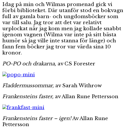
Idag på min och Wilmas promenad gick vi
beg
kvin
förbi biblioteket. Där utanför stod en bokvagn
Inte
full av gamla barn- och ungdomsböcker som
kvi
var till salu. Jag tror att det var relativt
till
urplockat när jag kom men jag kollade snabbt
ära
igenom vagnen (Wilma var inte på sitt bästa
humör så jag ville inte stanna för länge) och
fann fem böcker jag tror var värda sina 10
kronor.
PO-PO och drakarna,
av CS Forester
Fladdermussommar,
av Sarah Withrow
Frankensteins faster,
av Allan Rune Pettersson
Frankensteins faster – igen!
Av Allan Rune
Pettersson