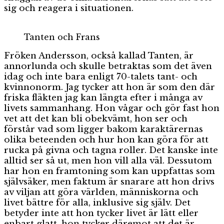
sig och reagera i situationen.
Tanten och Frans
Fröken Andersson, också kallad Tanten, är
annorlunda och skulle betraktas som det även
idag och inte bara enligt 70-talets tant- och
kvinnonorm. Jag tycker att hon är som den där
friska fläkten jag kan längta efter i många av
livets sammanhang. Hon vågar och gör fast hon
vet att det kan bli obekvämt, hon ser och
förstår vad som ligger bakom karaktärernas
olika beteenden och hur hon kan göra för att
rucka på givna och tagna roller. Det kanske inte
alltid ser så ut, men hon vill alla väl. Dessutom
har hon en framtoning som kan uppfattas som
självsäker, men faktum är snarare att hon drivs
av viljan att göra världen, människorna och
livet bättre för alla, inklusive sig själv. Det
betyder inte att hon tycker livet är lätt eller
enbart glatt, hon tycker däremot att det är