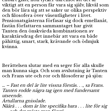
viktigt att en person får vara sig själv, likväl som
den bör lära sig att se saker ur olika perspektiv
och filosofera över väsentligheter i livet.
Pensionatsgästerna förfasar sig dock emellanåt,
fastän författaren sammantaget har givit
Tanten den önskvärda kombinationen av
karaktärsdrag det innebär att vara en både
påhittig, smart, stark, krävande och ödmjuk
kvinna.
Berättelsen slutar med en seger för alla skulle
man kunna säga. Och som avslutning är Tanten
och Frans ute och ror och filosoferar på sjön:
… – Fast en del är lite vissna förstås. . ., sa Frans.
Tanten rodde några tag igen med fundersamt
utseende.
Årtullarna gnisslade.
Näärå . . . dom är lite specifika bara . . . lite för sig