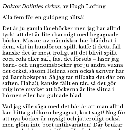
Doktor Dolittles cirkus,
av Hugh Lofting
Alla fem för en guldpeng alltså!
Det är ju gamla låneböcker men jag har alltid
tyckt att det är lite charmigt med begagnade
böcker. Massor av människor har bläddrat i
dem, vikt in hundöron, spillt kaffe (i detta fall
kanske det är mest troligt att det blivit spillt
coca cola eller saft, fast det förstås – läser jag
barn- och ungdomsböcker gör ju andra vuxna
det också, såsom Helena som också skriver här
på Barnboksprat. Så jag tar tillbaka det där om
saften. Haha!), kanske fällt en tår…så det gör
mig inte mycket att böckerna är lite slitna i
hörnen eller har gulnade blad.
Vad jag ville säga med det här är att man alltid
kan hitta guldkorn begagnat, kort sagt! Nog för
att nya böcker är mysigt och jätteroligt också
men glöm inte bort antikvariaten! Där brukar