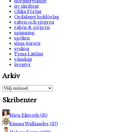
normbrytande
ny skribent
Olika Förlag
Ordalaget bokförlag
raben och sjögren
rabén & sjögren
spänning
spöken
stina wirsén
syskon
Tema Lättläst
vänskap
äventyr
Arkiv
Arkiv
Skribenter
Hien Ekeroth
(
31
)
Emma Walliander
(
37
)