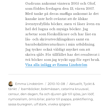
Gudruns ankomst vintern 2005 och Olof,
som föddes fredagen den 13, våren 2007.
Med tanke på deras maffiga ankomst är det
kanske inte helt oväntat att de älskar
äventyrsfyllda böcker, men vi läser även en
hel del lugna och mysiga böcker. Jag
arbetar som förskollärare och har läst en
läs- och skrivutvecklingskurs samt en
barnbokslitteraturkurs i min utbildning.
Jag tycker också väldigt mycket om att
skriva själv. För tillfället har det resulterat i
två böcker som jag tryckt upp för eget bruk.
Visa alla inlägg av Emma Lindström
Författare
Publicerat
Kategorier
Emma Lindström
2010-10-08
Aktuellt
,
Tyckt &
den
Etiketter
tänkt
barnböcker
,
bokmässan
,
catarina kruusval
,
censur
,
den dagen
,
fia och djuren går till sjöss
,
jan lööf
,
nymoralism
,
örnis bilar
,
pärlor till pappa
,
präktifiering
,
sassa buregren
,
ulf stark
,
viveka sjögren