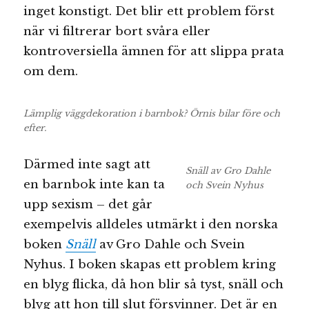
inget konstigt. Det blir ett problem först
när vi filtrerar bort svåra eller
kontroversiella ämnen för att slippa prata
om dem.
Lämplig väggdekoration i barnbok? Örnis bilar före och
efter.
Därmed inte sagt att
Snäll av Gro Dahle
en barnbok inte kan ta
och Svein Nyhus
upp sexism – det går
exempelvis alldeles utmärkt i den norska
boken
Snäll
av Gro Dahle och Svein
Nyhus. I boken skapas ett problem kring
en blyg flicka, då hon blir så tyst, snäll och
blyg att hon till slut försvinner. Det är en