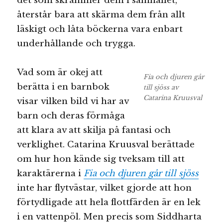
det som skrämmer dem i samhället,
återstår bara att skärma dem från allt
läskigt och låta böckerna vara enbart
underhållande och trygga.
Vad som är okej att
Fia och djuren går
berätta i en barnbok
till sjöss av
Catarina Kruusval
visar vilken bild vi har av
barn och deras förmåga
att klara av att skilja på fantasi och
verklighet. Catarina Kruusval berättade
om hur hon kände sig tveksam till att
karaktärerna i
Fia och djuren går till sjöss
inte har flytvästar, vilket gjorde att hon
förtydligade att hela flottfärden är en lek
i en vattenpöl. Men precis som Siddharta