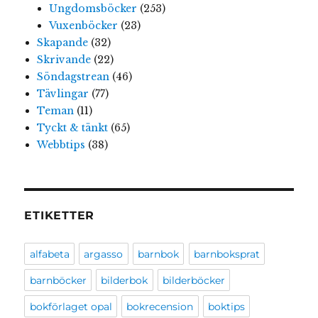
Ungdomsböcker
(253)
Vuxenböcker
(23)
Skapande
(32)
Skrivande
(22)
Söndagstrean
(46)
Tävlingar
(77)
Teman
(11)
Tyckt & tänkt
(65)
Webbtips
(38)
ETIKETTER
alfabeta
argasso
barnbok
barnboksprat
barnböcker
bilderbok
bilderböcker
bokförlaget opal
bokrecension
boktips