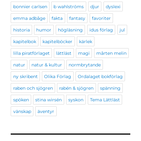
bonnier carlsen
b wahlströms
djur
dyslexi
emma adbåge
fakta
fantasy
favoriter
historia
humor
högläsning
idus förlag
jul
kapitelbok
kapitelböcker
kärlek
lilla piratförlaget
lättläst
magi
mårten melin
natur
natur & kultur
normbrytande
ny skribent
Olika Förlag
Ordalaget bokförlag
raben och sjögren
rabén & sjögren
spänning
spöken
stina wirsén
syskon
Tema Lättläst
vänskap
äventyr