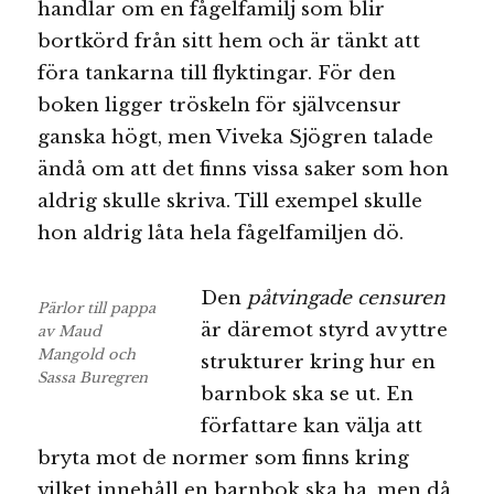
handlar om en fågelfamilj som blir
bortkörd från sitt hem och är tänkt att
föra tankarna till flyktingar. För den
boken ligger tröskeln för självcensur
ganska högt, men Viveka Sjögren talade
ändå om att det finns vissa saker som hon
aldrig skulle skriva. Till exempel skulle
hon aldrig låta hela fågelfamiljen dö.
Den
påtvingade censuren
Pärlor till pappa
är däremot styrd av yttre
av Maud
Mangold och
strukturer kring hur en
Sassa Buregren
barnbok ska se ut. En
författare kan välja att
bryta mot de normer som finns kring
vilket innehåll en barnbok ska ha, men då