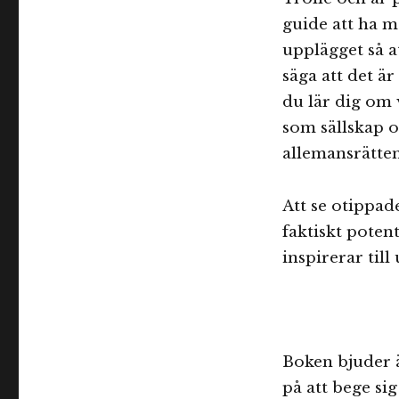
guide att ha me
upplägget så a
säga att det ä
du lär dig om 
som sällskap 
allemansrätten
Att se otippad
faktiskt poten
inspirerar till
Boken bjuder ä
på att bege sig