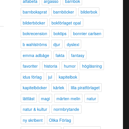
alfabeta
argasso
barnbok
barnboksprat
barnböcker
bilderbok
bilderböcker
bokförlaget opal
bokrecension
boktips
bonnier carlsen
b wahlströms
djur
dyslexi
emma adbåge
fakta
fantasy
favoriter
historia
humor
högläsning
idus förlag
jul
kapitelbok
kapitelböcker
kärlek
lilla piratförlaget
lättläst
magi
mårten melin
natur
natur & kultur
normbrytande
ny skribent
Olika Förlag