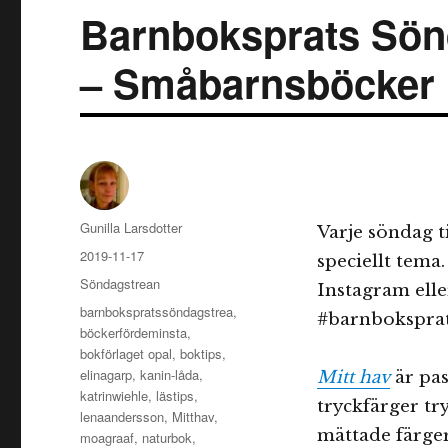
Barnboksprats Sönda
– Småbarnsböcker
Författare
Gunilla Larsdotter
Varje söndag 
Publicerat
2019-11-17
speciellt tema.
den
Kategorier
Söndagstrean
Instagram ell
Etiketter
barnbokspratssöndagstrea
,
#barnboksprats
böckerfördeminsta
,
bokförlaget opal
,
boktips
,
elinagarp
,
kanin-låda
,
Mitt hav
är pas
katrinwiehle
,
lästips
,
tryckfärger tr
lenaandersson
,
Mitthav
,
mättade färge
moagraaf
,
naturbok
,