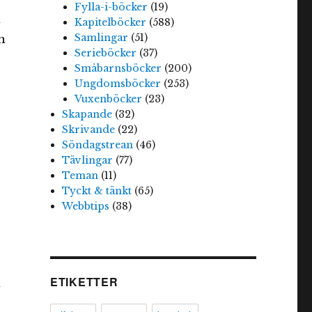
Fylla-i-böcker
(19)
h
Kapitelböcker
(588)
Samlingar
(51)
n
Serieböcker
(37)
Småbarnsböcker
(200)
Ungdomsböcker
(253)
Vuxenböcker
(23)
Skapande
(32)
Skrivande
(22)
Söndagstrean
(46)
Tävlingar
(77)
Teman
(11)
Tyckt & tänkt
(65)
Webbtips
(38)
ETIKETTER
n