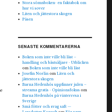
Stora sömnboken- en faktabok om
hur vi sover
Liten och jättestora skogen
Påsen
SENASTE KOMMENTARERNA
Boken som inte ville bli läst –
handling och bästsäljare - Utblicken
om
Boken som inte ville bli läst
Josefin Norlin
om
Liten och
jättestora skogen
Barna Hedenhös uppfinner julen –
streama gratis - Opinionsfokus
om
re
Barna Hedenhös på vinterresa i
Sverige
Små fötter och svag saft —
Larsdotter Konsult
om
För vem