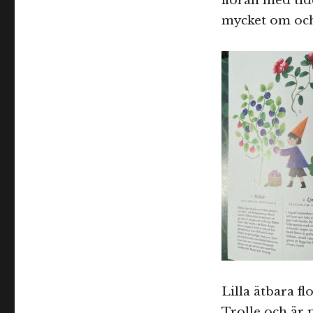
floran med tid
mycket om och
Lilla ätbara 
Trolle och är 