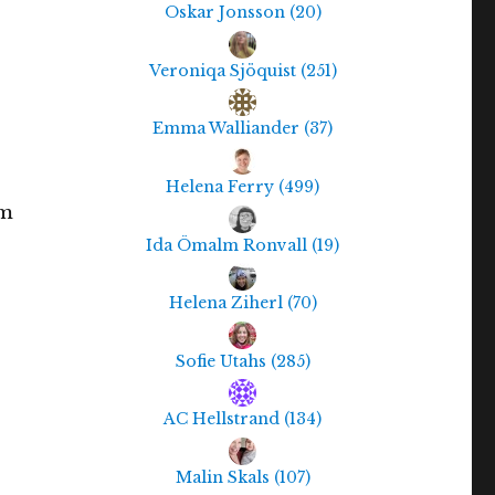
Oskar Jonsson
(
20
)
Veroniqa Sjöquist
(
251
)
Emma Walliander
(
37
)
Helena Ferry
(
499
)
om
Ida Ömalm Ronvall
(
19
)
Helena Ziherl
(
70
)
Sofie Utahs
(
285
)
AC Hellstrand
(
134
)
Malin Skals
(
107
)