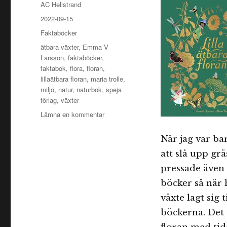
Författare
AC Hellstrand
Publicerat
2022-09-15
den
Kategorier
Faktaböcker
Etiketter
ätbara växter
,
Emma V
Larsson
,
faktaböcker
,
faktabok
,
flora
,
floran
,
lillaätbara floran
,
maria trolle
,
miljö
,
natur
,
naturbok
,
speja
förlag
,
växter
till
Lämna en kommentar
Lilla
ätbara
När jag var ba
floran
att slå upp gr
pressade även 
böcker så när 
växte lagt sig 
böckerna. Det 