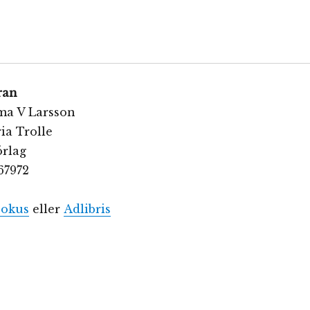
oran
ma V Larsson
ria Trolle
örlag
67972
okus
eller
Adlibris