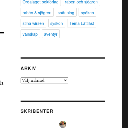
Ordalaget bokförlag
raben och sjögren
rabén & sjögren
spänning
spöken
stina wirsén
syskon
Tema Lättläst
vänskap
äventyr
ARKIV
,
Arkiv
ch
SKRIBENTER