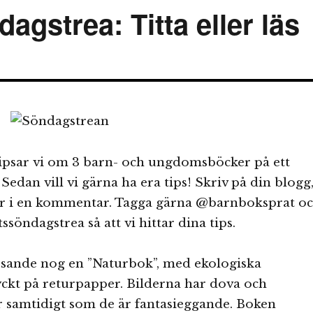
gstrea: Titta eller läs
tipsar vi om 3 barn- och ungdomsböcker på ett
 Sedan vill vi gärna ha era tips! Skriv på din blogg
er i en kommentar. Tagga gärna @barnboksprat o
söndagstrea så att vi hittar dina tips.
sande nog en ”Naturbok”, med ekologiska
yckt på returpapper. Bilderna har dova och
r samtidigt som de är fantasieggande. Boken