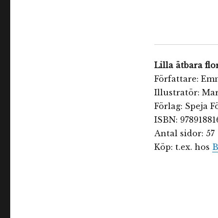
Lilla ätbara fl
Författare: Em
Illustratör: Ma
Förlag: Speja F
ISBN: 97891881
Antal sidor: 57
Köp: t.ex. hos
B