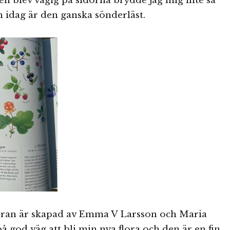
en blev vågig på sidorna brydde jag mig inte så
 idag är den ganska sönderläst.
floran är skapad av Emma V Larsson och Maria
på god väg att bli min nya flora och den är en fin