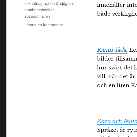
olikaförlag
,
rabén & sjögren
,
innehåller int
småbarnsböcker
,
både verkligh
zozoochnallen
till
Lämna en kommentar
Barnboksprats
Söndagstrea:
Titta
Kanin-låda.
Len
eller
läs
bilder tillsa
–
hur svårt det 
Småbarnsböcker
vill, när det ä
och en liten Ka
Zozo och Nall
Språket är ryt