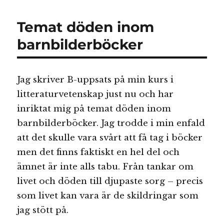
Berättelser
med
Temat döden inom
barn
och
barnbilderböcker
djur
ur
författarens
Jag skriver B-uppsats på min kurs i
eget
liv
litteraturvetenskap just nu och har
inriktat mig på temat döden inom
barnbilderböcker. Jag trodde i min enfald
att det skulle vara svårt att få tag i böcker
men det finns faktiskt en hel del och
ämnet är inte alls tabu. Från tankar om
livet och döden till djupaste sorg – precis
som livet kan vara är de skildringar som
jag stött på.