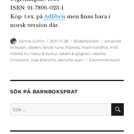
ISBN: 91-7896-023-1
Köp: t.ex. på
Adlibris
men finns bara i
norsk version där.
Författare
Publicerat
Kategorier
Etiketter
Sanna Juhlin
2011-11-28
Bilderböcker
amanda
den
eriksson
,
döden
,
farväl rune
,
fripress
,
marit kaldhol
,
mitt
mörka liv
,
natur & kultur
,
rabén & sjögren
,
roberto
till
innocenti
,
rose blanche
,
wenche oyen
6 kommentarer
Temat
döden
inom
barnbi
SÖK PÅ BARNBOKSPRAT
SÖ
Sök
efter: