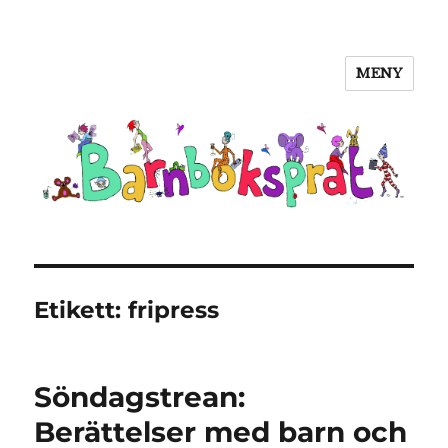
MENY
Barnboksprat
Etikett:
fripress
Söndagstrean:
Berättelser med barn och