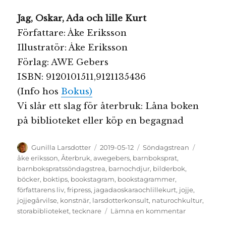
Jag, Oskar, Ada och lille Kurt
Författare: Åke Eriksson
Illustratör: Åke Eriksson
Förlag: AWE Gebers
ISBN: 9120101511,9121135436
(Info hos
Bokus)
Vi slår ett slag för återbruk: Låna boken
på biblioteket eller köp en begagnad
Författare
Publicerat
Kategorier
Etikette
Gunilla Larsdotter
2019-05-12
Söndagstrean
den
åke eriksson
,
Återbruk
,
awegebers
,
barnboksprat
,
barnbokspratssöndagstrea
,
barnochdjur
,
bilderbok
,
böcker
,
boktips
,
bookstagram
,
bookstagrammer
,
författarens liv
,
fripress
,
jagadaoskaraochlillekurt
,
jojje
,
jojjegårvilse
,
konstnär
,
larsdotterkonsult
,
naturochkultur
,
till
storabiblioteket
,
tecknare
Lämna en kommentar
Söndagstrea