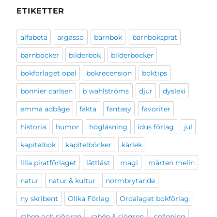
ETIKETTER
alfabeta
argasso
barnbok
barnboksprat
barnböcker
bilderbok
bilderböcker
bokförlaget opal
bokrecension
boktips
bonnier carlsen
b wahlströms
djur
dyslexi
emma adbåge
fakta
fantasy
favoriter
historia
humor
högläsning
idus förlag
jul
kapitelbok
kapitelböcker
kärlek
lilla piratförlaget
lättläst
magi
mårten melin
natur
natur & kultur
normbrytande
ny skribent
Olika Förlag
Ordalaget bokförlag
raben och sjögren
rabén & sjögren
spänning