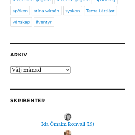
spöken
stina wirsén
syskon
Tema Lättläst
vänskap
äventyr
ARKIV
Arkiv
SKRIBENTER
Ida Ömalm Ronvall
(
19
)