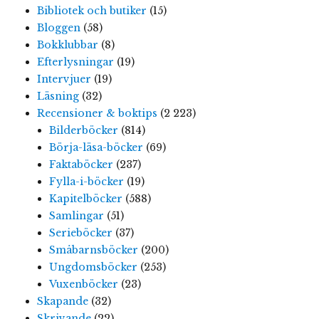
Bibliotek och butiker
(15)
Bloggen
(58)
Bokklubbar
(8)
Efterlysningar
(19)
Intervjuer
(19)
Läsning
(32)
Recensioner & boktips
(2 223)
Bilderböcker
(814)
Börja-läsa-böcker
(69)
Faktaböcker
(237)
Fylla-i-böcker
(19)
Kapitelböcker
(588)
Samlingar
(51)
Serieböcker
(37)
Småbarnsböcker
(200)
Ungdomsböcker
(253)
Vuxenböcker
(23)
Skapande
(32)
Skrivande
(22)