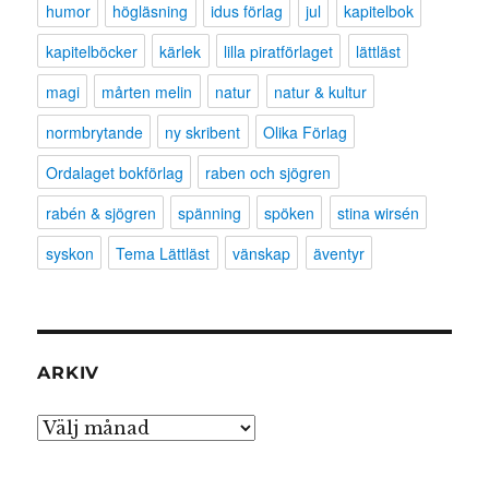
humor
högläsning
idus förlag
jul
kapitelbok
kapitelböcker
kärlek
lilla piratförlaget
lättläst
magi
mårten melin
natur
natur & kultur
normbrytande
ny skribent
Olika Förlag
Ordalaget bokförlag
raben och sjögren
rabén & sjögren
spänning
spöken
stina wirsén
syskon
Tema Lättläst
vänskap
äventyr
ARKIV
Arkiv