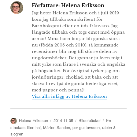
Författare:
Helena Eriksson
Jag heter Helena Eriksson och i juli 2019
kom jag tillbaka som skribent för
Barnboksprat efter en tids frånvaro. Jag
längtade tillbaka och togs emot med öppna
armar! Mina barn börjar bli ganska stora
nu (födda 2006 och 2010), så kommande
recensioner blir nog till större delen av
ungdomsböcker. Det gynnar ju även mig i
mitt yrke som lärare i svenska och engelska
på högstadiet. För övrigt så tycker jag om
jordnötsringar, choklad, att baka och att
skriva brev (på de gamla hederliga viset,
med papper och penna)!
Visa alla inlägg av Helena Eriksson
Författare
Publicerat
Kategorier
Etiketter
Helena Eriksson
2014-11-05
Bilderböcker
En
den
stackars liten haj
,
Mårten Sandén
,
per gustavsson
,
rabén &
sjögren