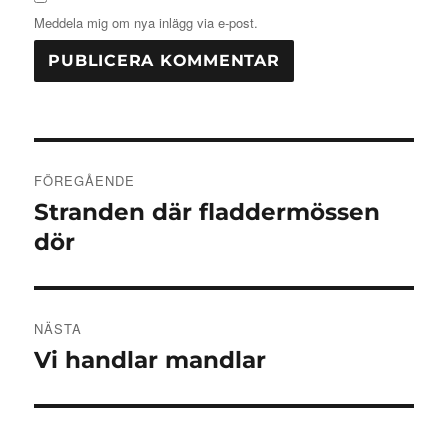
Meddela mig om nya inlägg via e-post.
Inläggsnavigering
FÖREGÅENDE
Stranden där fladdermössen
Föregående
inlägg:
dör
NÄSTA
Vi handlar mandlar
Nästa
inlägg: