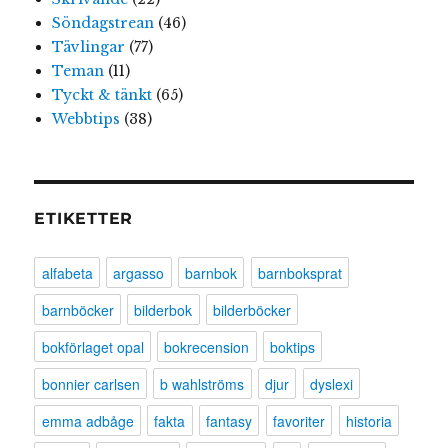
Söndagstrean
(46)
Tävlingar
(77)
Teman
(11)
Tyckt & tänkt
(65)
Webbtips
(38)
ETIKETTER
alfabeta
argasso
barnbok
barnboksprat
barnböcker
bilderbok
bilderböcker
bokförlaget opal
bokrecension
boktips
bonnier carlsen
b wahlströms
djur
dyslexi
emma adbåge
fakta
fantasy
favoriter
historia