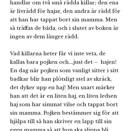
handlar om två små rädda killar; den ena
är livrädd för hajar, den andra är rädd för
att han har tappat bort sin mamma. Men
så träffas de båda, och i slutet av boken är
ingen av dem längre rädd.
Vad killarna heter får vi inte veta, de
kallas bara pojken och….just det – hajen!
En dag när pojken som vanligt sitter i sitt
badkar blir han plötsligt stel av skräck,
det dyker upp en haj! Men snart märker
han att det är en liten haj, en liten ledsen
haj som har simmat vilse och tappat bort
sin mamma. Pojken bestämmer sig för att
hjälpa till så han skriver en lapp till sin
egen mamma så att hon ska slippa bli