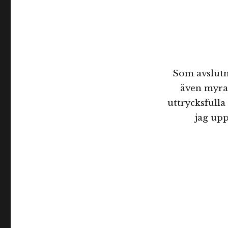
Som avslutn
även myran
uttrycksfulla
jag upp