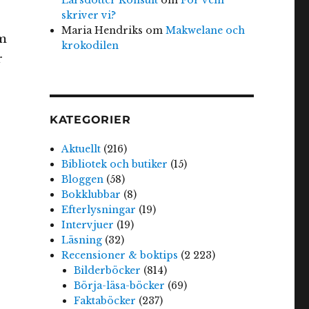
skriver vi?
Maria Hendriks
om
Makwelane och
om
krokodilen
r
KATEGORIER
Aktuellt
(216)
Bibliotek och butiker
(15)
Bloggen
(58)
Bokklubbar
(8)
Efterlysningar
(19)
Intervjuer
(19)
Läsning
(32)
Recensioner & boktips
(2 223)
Bilderböcker
(814)
Börja-läsa-böcker
(69)
Faktaböcker
(237)