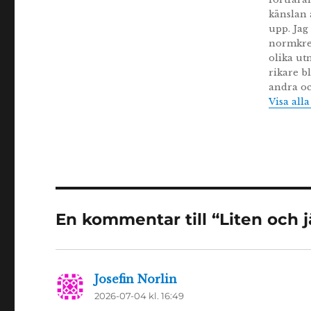
känslan 
upp. Jag
normkrea
olika ut
rikare bl
andra oc
Visa all
En kommentar till “Liten och 
Josefin Norlin
skriver:
2026-07-04 kl. 16:49