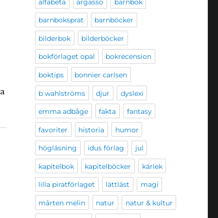
alfabeta
argasso
barnbok
barnboksprat
barnböcker
bilderbok
bilderböcker
bokförlaget opal
bokrecension
boktips
bonnier carlsen
ga
b wahlströms
djur
dyslexi
emma adbåge
fakta
fantasy
favoriter
historia
humor
högläsning
idus förlag
jul
kapitelbok
kapitelböcker
kärlek
lilla piratförlaget
lättläst
magi
mårten melin
natur
natur & kultur