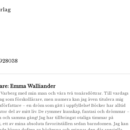
örlag
0928038
are:
Emma Walliander
i Varberg med min man och våra två tonårsdöttrar. Till vardags
jag som förskollärare, men numera kan jag även titulera mig
författare – en dröm som gått i uppfyllelse! Böcker har alltid
 stor del av mitt liv. De rymmer kunskap, fantasi och drömmar –
en och samma gång! Jag har tillbringat otaliga timmar på
k, ett av mina absoluta favoritställen sedan barndomen. Jag kan
nde känna doften av böckerna och minnas den där speciella