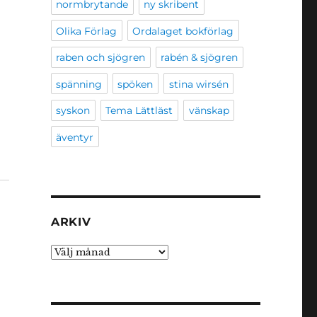
normbrytande
ny skribent
Olika Förlag
Ordalaget bokförlag
raben och sjögren
rabén & sjögren
spänning
spöken
stina wirsén
syskon
Tema Lättläst
vänskap
äventyr
ARKIV
Arkiv