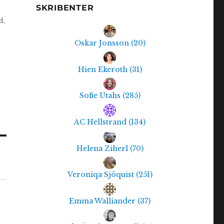
SKRIBENTER
d,
Oskar Jonsson
(
20
)
Hien Ekeroth
(
31
)
Sofie Utahs
(
285
)
AC Hellstrand
(
134
)
Helena Ziherl
(
70
)
Veroniqa Sjöquist
(
251
)
Emma Walliander
(
37
)