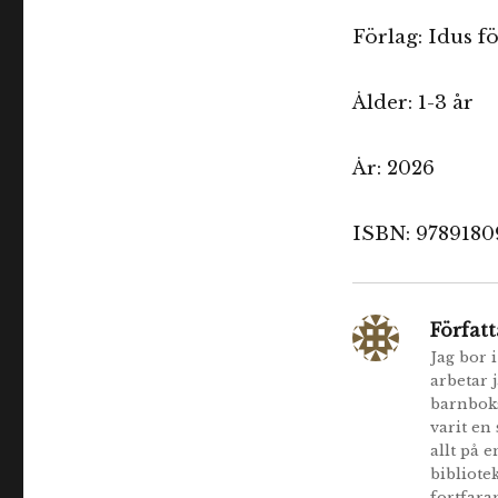
Förlag: Idus f
Ålder: 1-3 år
År: 2026
ISBN: 978918
Författ
Jag bor 
arbetar 
barnboks
varit en
allt på 
bibliote
fortfara