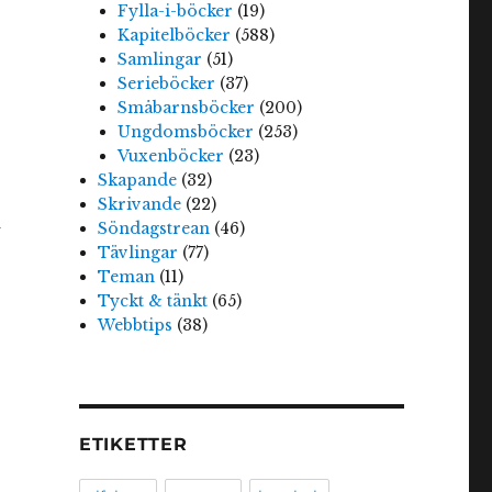
Fylla-i-böcker
(19)
Kapitelböcker
(588)
Samlingar
(51)
Serieböcker
(37)
Småbarnsböcker
(200)
Ungdomsböcker
(253)
Vuxenböcker
(23)
Skapande
(32)
Skrivande
(22)
m
Söndagstrean
(46)
Tävlingar
(77)
Teman
(11)
Tyckt & tänkt
(65)
Webbtips
(38)
ETIKETTER