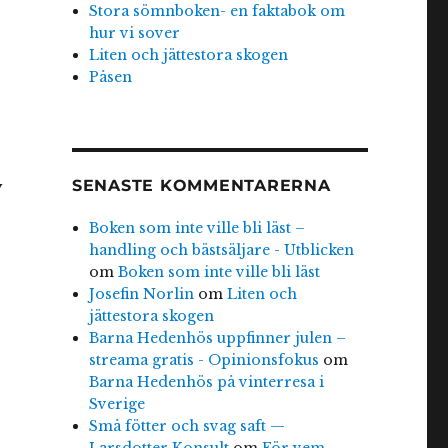
Stora sömnboken- en faktabok om
hur vi sover
Liten och jättestora skogen
Påsen
SENASTE KOMMENTARERNA
v
Boken som inte ville bli läst –
handling och bästsäljare - Utblicken
om
Boken som inte ville bli läst
Josefin Norlin
om
Liten och
jättestora skogen
Barna Hedenhös uppfinner julen –
streama gratis - Opinionsfokus
om
Barna Hedenhös på vinterresa i
Sverige
Små fötter och svag saft —
Larsdotter Konsult
om
För vem