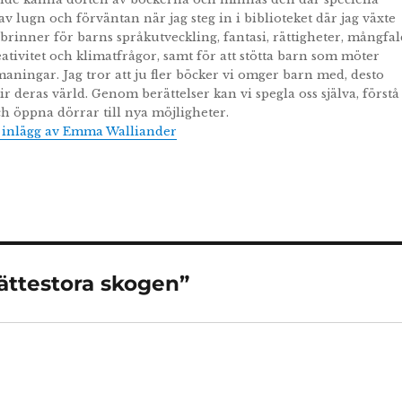
av lugn och förväntan när jag steg in i biblioteket där jag växte
 brinner för barns språkutveckling, fantasi, rättigheter, mångfal
tivitet och klimatfrågor, samt för att stötta barn som möter
maningar. Jag tror att ju fler böcker vi omger barn med, desto
ir deras värld. Genom berättelser kan vi spegla oss själva, förstå
h öppna dörrar till nya möjligheter.
a inlägg av Emma Walliander
jättestora skogen”