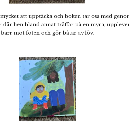
s mycket att upptäcka och boken tar oss med gen
r där hen bland annat träffar på en myra, uppleve
barr mot foten och gör båtar av löv.