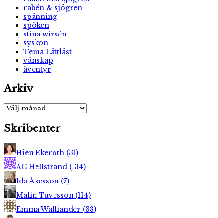
rabén & sjögren
spänning
spöken
stina wirsén
syskon
Tema Lättläst
vänskap
äventyr
Arkiv
Arkiv
Skribenter
Hien Ekeroth
(
31
)
AC Hellstrand
(
134
)
Ida Åkesson
(
7
)
Malin Tuvesson
(
114
)
Emma Walliander
(
38
)