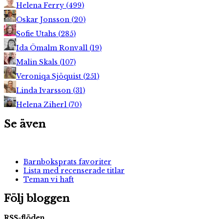
Helena Ferry
(
499
)
Oskar Jonsson
(
20
)
Sofie Utahs
(
285
)
Ida Ömalm Ronvall
(
19
)
Malin Skals
(
107
)
Veroniqa Sjöquist
(
251
)
Linda Ivarsson
(
31
)
Helena Ziherl
(
70
)
Se även
Barnboksprats favoriter
Lista med recenserade titlar
Teman vi haft
Följ bloggen
RSS-flöden