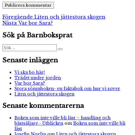
Inläggsnavigering
Föregående
Föregående
Liten och jättestora skogen
Nästa
inlägg:
Nästa
Var bor Sara?
inlägg:
Sök på Barnboksprat
Sök
Sök
efter:
Senaste inläggen
Vi ska bo här!
Trädet under jorden
Var bor Sara?
Stora sömnboken- en faktabok om hur vi sover
Liten och jättestora skogen
Senaste kommentarerna
Boken som inte ville bli läst – handling och
bästsäljare - Utblicken
om
Boken som inte ville bli
läst
Josefin Norlin
om
Liten och jättestora skogen