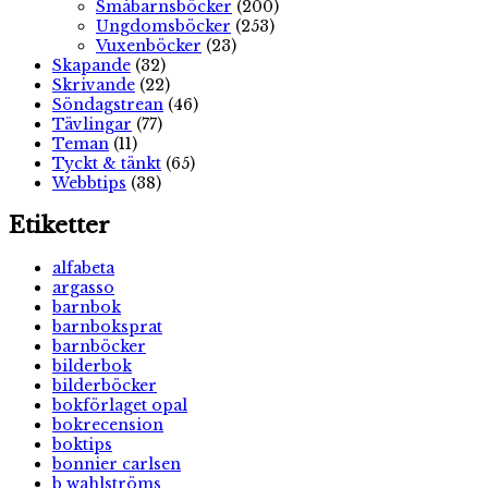
Småbarnsböcker
(200)
Ungdomsböcker
(253)
Vuxenböcker
(23)
Skapande
(32)
Skrivande
(22)
Söndagstrean
(46)
Tävlingar
(77)
Teman
(11)
Tyckt & tänkt
(65)
Webbtips
(38)
Etiketter
alfabeta
argasso
barnbok
barnboksprat
barnböcker
bilderbok
bilderböcker
bokförlaget opal
bokrecension
boktips
bonnier carlsen
b wahlströms