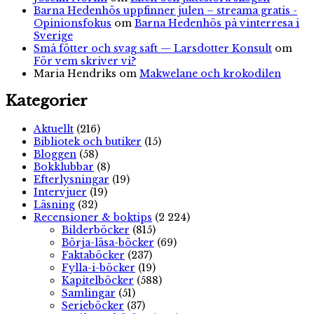
Barna Hedenhös uppfinner julen – streama gratis -
Opinionsfokus
om
Barna Hedenhös på vinterresa i
Sverige
Små fötter och svag saft — Larsdotter Konsult
om
För vem skriver vi?
Maria Hendriks
om
Makwelane och krokodilen
Kategorier
Aktuellt
(216)
Bibliotek och butiker
(15)
Bloggen
(58)
Bokklubbar
(8)
Efterlysningar
(19)
Intervjuer
(19)
Läsning
(32)
Recensioner & boktips
(2 224)
Bilderböcker
(815)
Börja-läsa-böcker
(69)
Faktaböcker
(237)
Fylla-i-böcker
(19)
Kapitelböcker
(588)
Samlingar
(51)
Serieböcker
(37)