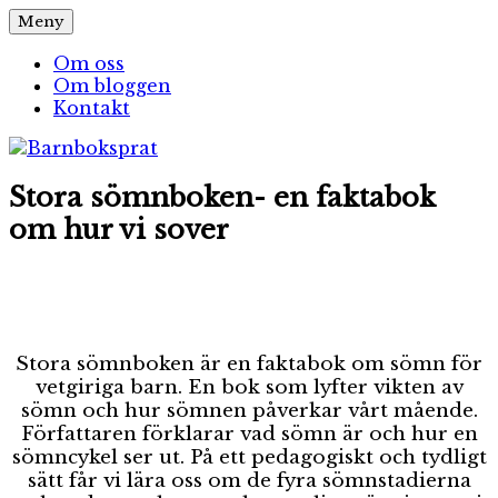
Hoppa
Meny
Barnboksprat
– en blogg om barnböcker
till
innehåll
Om oss
Om bloggen
Kontakt
Stora sömnboken- en faktabok
om hur vi sover
Stora sömnboken är en faktabok om sömn för
vetgiriga barn. En bok som lyfter vikten av
sömn och hur sömnen påverkar vårt mående.
Författaren förklarar vad sömn är och hur en
sömncykel ser ut. På ett pedagogiskt och tydligt
sätt får vi lära oss om de fyra sömnstadierna