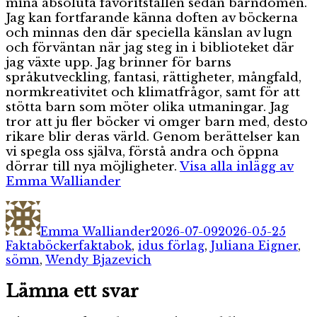
mina absoluta favoritställen sedan barndomen.
Jag kan fortfarande känna doften av böckerna
och minnas den där speciella känslan av lugn
och förväntan när jag steg in i biblioteket där
jag växte upp. Jag brinner för barns
språkutveckling, fantasi, rättigheter, mångfald,
normkreativitet och klimatfrågor, samt för att
stötta barn som möter olika utmaningar. Jag
tror att ju fler böcker vi omger barn med, desto
rikare blir deras värld. Genom berättelser kan
vi spegla oss själva, förstå andra och öppna
dörrar till nya möjligheter.
Visa alla inlägg av
Emma Walliander
Författare
Publicerat
Kate
den
Emma Walliander
2026-07-09
2026-05-25
Etiketter
Faktaböcker
faktabok
,
idus förlag
,
Juliana Eigner
,
sömn
,
Wendy Bjazevich
Lämna ett svar