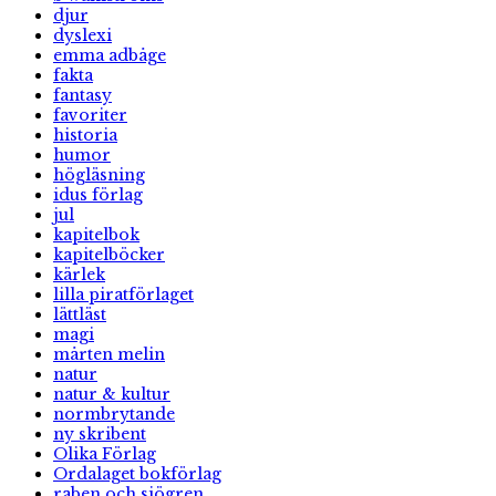
djur
dyslexi
emma adbåge
fakta
fantasy
favoriter
historia
humor
högläsning
idus förlag
jul
kapitelbok
kapitelböcker
kärlek
lilla piratförlaget
lättläst
magi
mårten melin
natur
natur & kultur
normbrytande
ny skribent
Olika Förlag
Ordalaget bokförlag
raben och sjögren