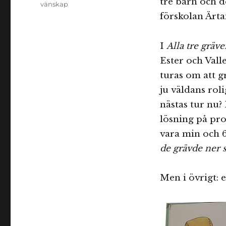
tre barn och d
vänskap
förskolan Ärta
I
Alla tre gräv
Ester och Vall
turas om att 
ju väldans roli
nästas tur nu
lösning på pro
vara min och 6
de grävde ner 
Men i övrigt: 