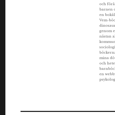
och förä
barnen d
en bokäl
Vem-böck
dinosaur
genom et
nästan a
kommunik
sociolog
böckerna
mina döt
och hete
barnböck
en webby
psykolog