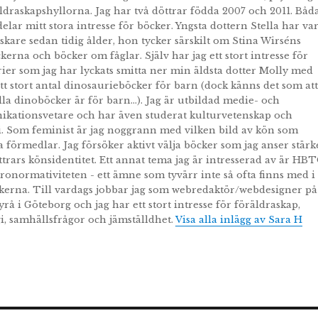
ldraskapshyllorna. Jag har två döttrar födda 2007 och 2011. Båd
elar mitt stora intresse för böcker. Yngsta dottern Stella har var
skare sedan tidig ålder, hon tycker särskilt om Stina Wirséns
erna och böcker om fåglar. Själv har jag ett stort intresse för
ier som jag har lyckats smitta ner min äldsta dotter Molly med
t stort antal dinosaurieböcker för barn (dock känns det som att
lla dinoböcker är för barn...). Jag är utbildad medie- och
ationsvetare och har även studerat kulturvetenskap och
i. Som feminist är jag noggrann med vilken bild av kön som
 förmedlar. Jag försöker aktivt välja böcker som jag anser stärk
trars könsidentitet. Ett annat tema jag är intresserad av är HB
ronormativiteten - ett ämne som tyvärr inte så ofta finns med i
erna. Till vardags jobbar jag som webredaktör/webdesigner på
rå i Göteborg och jag har ett stort intresse för föräldraskap,
i, samhällsfrågor och jämställdhet.
Visa alla inlägg av Sara H