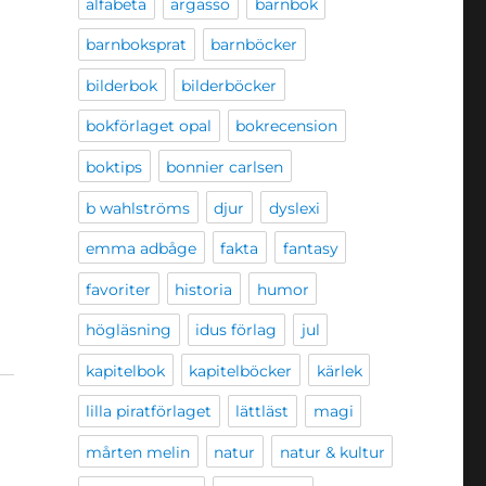
alfabeta
argasso
barnbok
barnboksprat
barnböcker
bilderbok
bilderböcker
bokförlaget opal
bokrecension
boktips
bonnier carlsen
b wahlströms
djur
dyslexi
emma adbåge
fakta
fantasy
favoriter
historia
humor
högläsning
idus förlag
jul
kapitelbok
kapitelböcker
kärlek
lilla piratförlaget
lättläst
magi
mårten melin
natur
natur & kultur