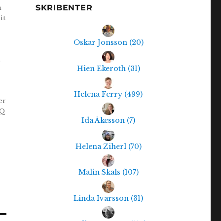
SKRIBENTER
a
it
Oskar Jonsson
(
20
)
Hien Ekeroth
(
31
)
Helena Ferry
(
499
)
er
TQ
Ida Åkesson
(
7
)
Helena Ziherl
(
70
)
Malin Skals
(
107
)
Linda Ivarsson
(
31
)