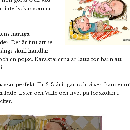
ka hon göra? Och vad
 inte lyckas somna
nens härliga
r. Det är fint att se
 gångs skull handlar
och en pojke. Karaktärerna är lätta för barn att
i.
assar perfekt för 2-3-åringar och vi ser fram emo
 Idde, Ester och Valle och livet på förskolan i
ker.