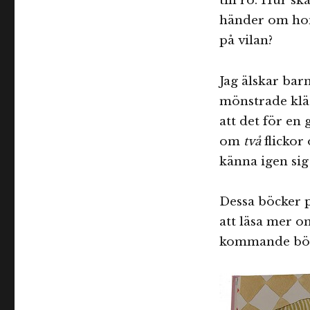
till ro. Hur s
händer om hon
på vilan?
Jag älskar bar
mönstrade kläde
att det för en
om
två
flickor 
känna igen sig 
Dessa böcker p
att läsa mer om
kommande böc