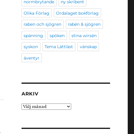
normbrytande
ny skribent
Olika Förlag
Ordalaget bokförlag
raben och sjögren
rabén & sjögren
spänning
spöken
stina wirsén
syskon
Tema Lättläst
vänskap
äventyr
ARKIV
Arkiv
-