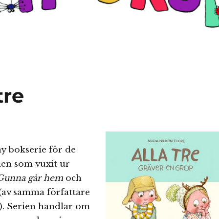
tre
ny bokserie för de
nen som vuxit ur
Gunna går hem
och
(av samma författare
r). Serien handlar om