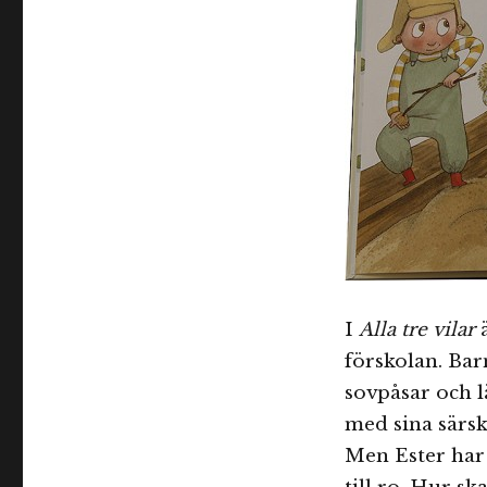
I
Alla tre vilar
ä
förskolan. Ba
sovpåsar och lä
med sina särsk
Men Ester har 