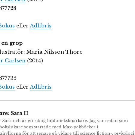
877728
Bokus
eller
Adlibris
r en grop
llustratör: Maria Nilsson Thore
r Carlsen
(2014)
877735
Bokus
eller
Adlibris
are:
Sara H
r Sara och är en riktig biblioteksknarkare. Jag var redan som
 bokslukare som startade med Max-pekböcker i
shyllorna för att senare gå vidare till science fiction-, psykologi