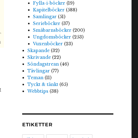
Fylla-i-böcker
(19)
Kapitelböcker
(588)
Samlingar
(51)
Serieböcker
(37)
Småbarnsböcker
(200)
Ungdomsböcker
(253)
Vuxenböcker
(23)
Skapande
(32)
Skrivande
(22)
Söndagstrean
(46)
Tävlingar
(77)
Teman
(11)
Tyckt & tänkt
(65)
t
Webbtips
(38)
ETIKETTER