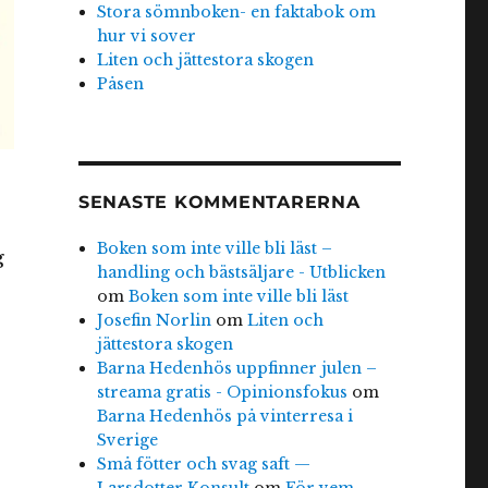
Stora sömnboken- en faktabok om
hur vi sover
Liten och jättestora skogen
Påsen
SENASTE KOMMENTARERNA
Boken som inte ville bli läst –
g
handling och bästsäljare - Utblicken
om
Boken som inte ville bli läst
Josefin Norlin
om
Liten och
jättestora skogen
Barna Hedenhös uppfinner julen –
streama gratis - Opinionsfokus
om
Barna Hedenhös på vinterresa i
Sverige
Små fötter och svag saft —
Larsdotter Konsult
om
För vem