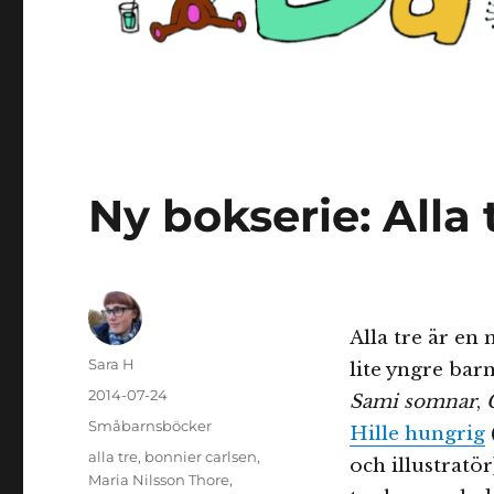
Ny bokserie: Alla 
Alla tre är en 
Författare
Sara H
lite yngre bar
Publicerat
2014-07-24
Sami somnar
,
den
Kategorier
Småbarnsböcker
Hille hungrig
Etiketter
alla tre
,
bonnier carlsen
,
och illustratö
Maria Nilsson Thore
,