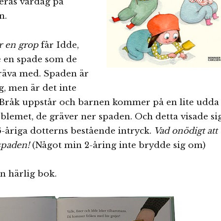
eras vardag på
n.
er en grop
får Idde,
e en spade som de
gräva med. Spaden är
g, men är det inte
? Bråk uppstår och barnen kommer på en lite udda
blemet, de gräver ner spaden. Och detta visade si
-åriga dotterns bestående intryck.
Vad onödigt att
spaden!
(Något min 2-åring inte brydde sig om)
en härlig bok.