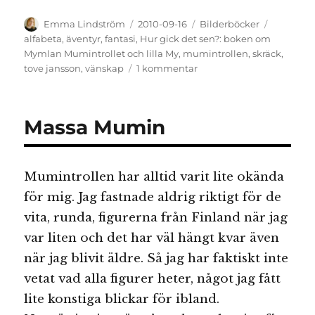
Författare
Publicerat
Kategorier
Etiketter
Emma Lindström
2010-09-16
Bilderböcker
den
alfabeta
,
äventyr
,
fantasi
,
Hur gick det sen?: boken om
Mymlan Mumintrollet och lilla My
,
mumintrollen
,
skräck
,
till
tove jansson
,
vänskap
1 kommentar
Mumindalen:
En
läskig
Massa Mumin
fantasivärld
mitt
i
verkligheten
Mumintrollen har alltid varit lite okända
för mig. Jag fastnade aldrig riktigt för de
vita, runda, figurerna från Finland när jag
var liten och det har väl hängt kvar även
när jag blivit äldre. Så jag har faktiskt inte
vetat vad alla figurer heter, något jag fått
lite konstiga blickar för ibland.