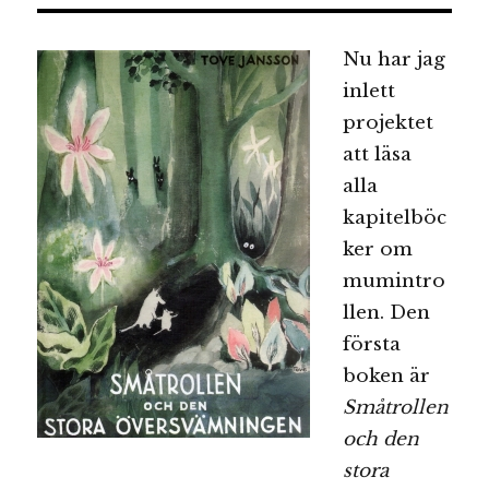
Nu har jag
inlett
projektet
att läsa
alla
kapitelböc
ker om
mumintro
llen. Den
första
boken är
Småtrollen
och den
stora