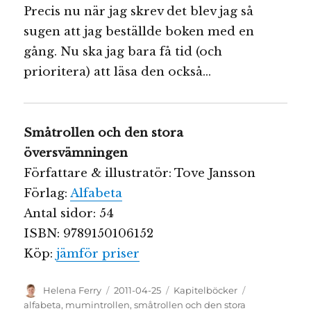
Precis nu när jag skrev det blev jag så
sugen att jag beställde boken med en
gång. Nu ska jag bara få tid (och
prioritera) att läsa den också…
Småtrollen och den stora
översvämningen
Författare & illustratör: Tove Jansson
Förlag:
Alfabeta
Antal sidor: 54
ISBN: 9789150106152
Köp:
jämför priser
Författare
Publicerat
Kategorier
Etiketter
Helena Ferry
2011-04-25
Kapitelböcker
den
alfabeta
,
mumintrollen
,
småtrollen och den stora