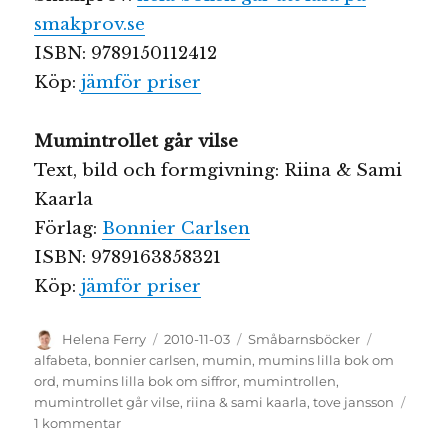
smakprov.se
ISBN: 9789150112412
Köp:
jämför priser
Mumintrollet går vilse
Text, bild och formgivning: Riina & Sami
Kaarla
Förlag:
Bonnier Carlsen
ISBN: 9789163858321
Köp:
jämför priser
Författare
Publicerat
Kategorier
Etiketter
Helena Ferry
2010-11-03
Småbarnsböcker
den
alfabeta
,
bonnier carlsen
,
mumin
,
mumins lilla bok om
ord
,
mumins lilla bok om siffror
,
mumintrollen
,
mumintrollet går vilse
,
riina & sami kaarla
,
tove jansson
till
1 kommentar
Mätt