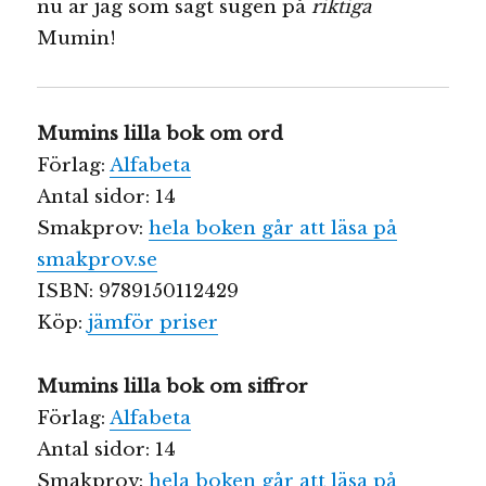
nu är jag som sagt sugen på
riktiga
Mumin!
Mumins lilla bok om ord
Förlag:
Alfabeta
Antal sidor: 14
Smakprov:
hela boken går att läsa på
smakprov.se
ISBN: 9789150112429
Köp:
jämför priser
Mumins lilla bok om siffror
Förlag:
Alfabeta
Antal sidor: 14
Smakprov:
hela boken går att läsa på