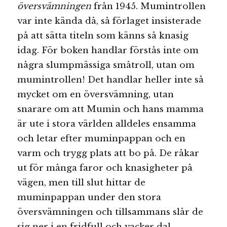
översvämningen
från 1945. Mumintrollen
var inte kända då, så förlaget insisterade
på att sätta titeln som känns så knasig
idag. För boken handlar förstås inte om
några slumpmässiga småtroll, utan om
mumintrollen! Det handlar heller inte så
mycket om en översvämning, utan
snarare om att Mumin och hans mamma
är ute i stora världen alldeles ensamma
och letar efter muminpappan och en
varm och trygg plats att bo på. De råkar
ut för många faror och knasigheter på
vägen, men till slut hittar de
muminpappan under den stora
översvämningen och tillsammans slår de
sig ner i en fridfull och vacker dal.