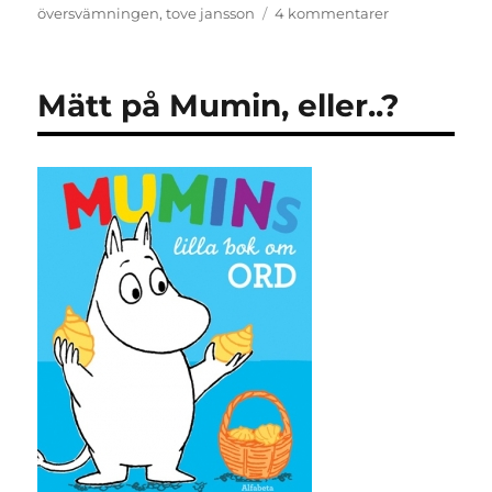
till
översvämningen
,
tove jansson
4 kommentarer
Projekt
Mumin
inlett
Mätt på Mumin, eller..?
med
småtroll
från
1945