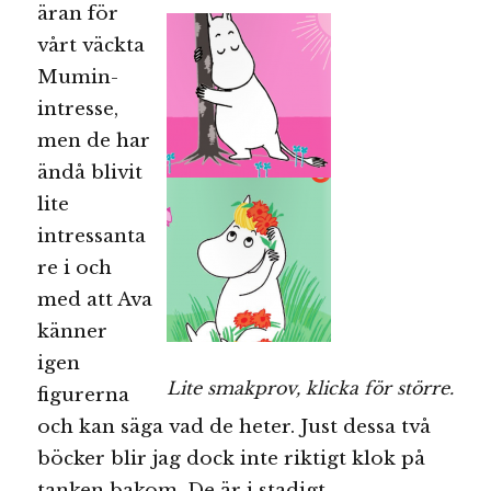
äran för
vårt väckta
Mumin-
intresse,
men de har
ändå blivit
lite
intressanta
re i och
med att Ava
känner
igen
Lite smakprov, klicka för större.
figurerna
och kan säga vad de heter. Just dessa två
böcker blir jag dock inte riktigt klok på
tanken bakom. De är i stadigt