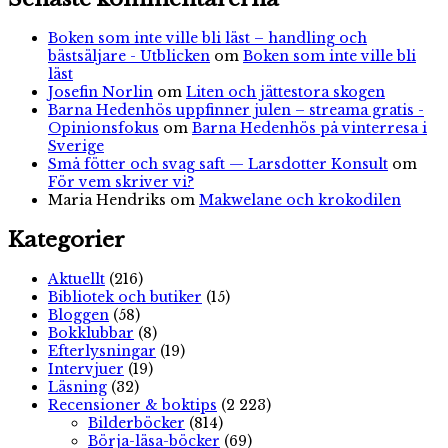
Boken som inte ville bli läst – handling och
bästsäljare - Utblicken
om
Boken som inte ville bli
läst
Josefin Norlin
om
Liten och jättestora skogen
Barna Hedenhös uppfinner julen – streama gratis -
Opinionsfokus
om
Barna Hedenhös på vinterresa i
Sverige
Små fötter och svag saft — Larsdotter Konsult
om
För vem skriver vi?
Maria Hendriks
om
Makwelane och krokodilen
Kategorier
Aktuellt
(216)
Bibliotek och butiker
(15)
Bloggen
(58)
Bokklubbar
(8)
Efterlysningar
(19)
Intervjuer
(19)
Läsning
(32)
Recensioner & boktips
(2 223)
Bilderböcker
(814)
Börja-läsa-böcker
(69)