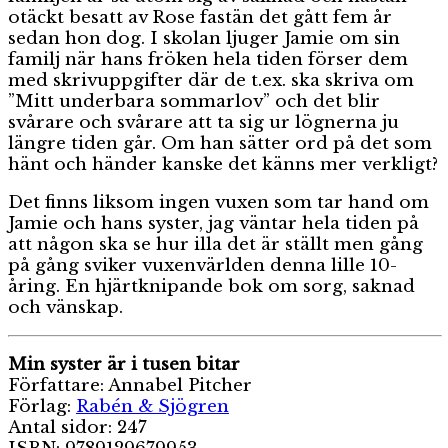
otäckt besatt av Rose fastän det gått fem år
sedan hon dog. I skolan ljuger Jamie om sin
familj när hans fröken hela tiden förser dem
med skrivuppgifter där de t.ex. ska skriva om
”Mitt underbara sommarlov” och det blir
svårare och svårare att ta sig ur lögnerna ju
längre tiden går. Om han sätter ord på det som
hänt och händer kanske det känns mer verkligt?
Det finns liksom ingen vuxen som tar hand om
Jamie och hans syster, jag väntar hela tiden på
att någon ska se hur illa det är ställt men gång
på gång sviker vuxenvärlden denna lille 10-
åring. En hjärtknipande bok om sorg, saknad
och vänskap.
Min syster är i tusen bitar
Författare: Annabel Pitcher
Förlag:
Rabén & Sjögren
Antal sidor: 247