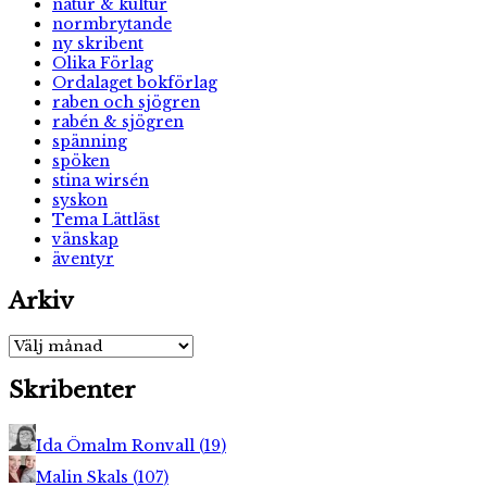
natur & kultur
normbrytande
ny skribent
Olika Förlag
Ordalaget bokförlag
raben och sjögren
rabén & sjögren
spänning
spöken
stina wirsén
syskon
Tema Lättläst
vänskap
äventyr
Arkiv
Arkiv
Skribenter
Ida Ömalm Ronvall
(
19
)
Malin Skals
(
107
)