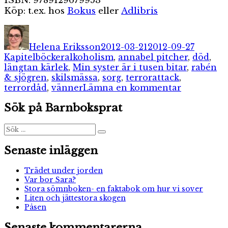
ISBN: 9789129679953
Köp: t.ex. hos
Bokus
eller
Adlibris
Författare
Publicerat
Kategor
den
Helena Eriksson
2012-03-21
2012-09-27
Etiketter
Kapitelböcker
alkoholism
,
annabel pitcher
,
död
,
längtan kärlek
,
Min syster är i tusen bitar
,
rabén
& sjögren
,
skilsmässa
,
sorg
,
terrorattack
,
till
terrordåd
,
vänner
Lämna en kommentar
Min
Sök på Barnboksprat
syster
är
i
Sök
Sök
efter:
tusen
bitar
Senaste inläggen
Trädet under jorden
Var bor Sara?
Stora sömnboken- en faktabok om hur vi sover
Liten och jättestora skogen
Påsen
Senaste kommentarerna