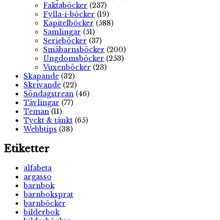
Faktaböcker
(237)
Fylla-i-böcker
(19)
Kapitelböcker
(588)
Samlingar
(51)
Serieböcker
(37)
Småbarnsböcker
(200)
Ungdomsböcker
(253)
Vuxenböcker
(23)
Skapande
(32)
Skrivande
(22)
Söndagstrean
(46)
Tävlingar
(77)
Teman
(11)
Tyckt & tänkt
(65)
Webbtips
(38)
Etiketter
alfabeta
argasso
barnbok
barnboksprat
barnböcker
bilderbok