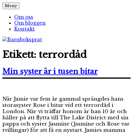
Hoppa
Meny
Barnboksprat
– en blogg om barnböcker
till
innehåll
Om oss
Om bloggen
Kontakt
Etikett:
terrordåd
Min syster är i tusen bitar
När Jamie var fem år gammal sprängdes hans
storasyster Rose i bitar vid ett terrordåd i
London. När vi träffar honom är han 10 år och
håller på att flytta till The Lake District med sin
pappa och syster Jasmine (Jasmine och Rose var
tvillingar) för att få en nystart. Jamies mamma