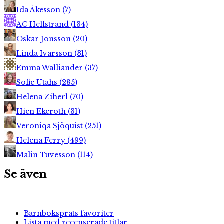
Ida Åkesson
(
7
)
AC Hellstrand
(
134
)
Oskar Jonsson
(
20
)
Linda Ivarsson
(
31
)
Emma Walliander
(
37
)
Sofie Utahs
(
285
)
Helena Ziherl
(
70
)
Hien Ekeroth
(
31
)
Veroniqa Sjöquist
(
251
)
Helena Ferry
(
499
)
Malin Tuvesson
(
114
)
Se även
Barnboksprats favoriter
Lista med recenserade titlar