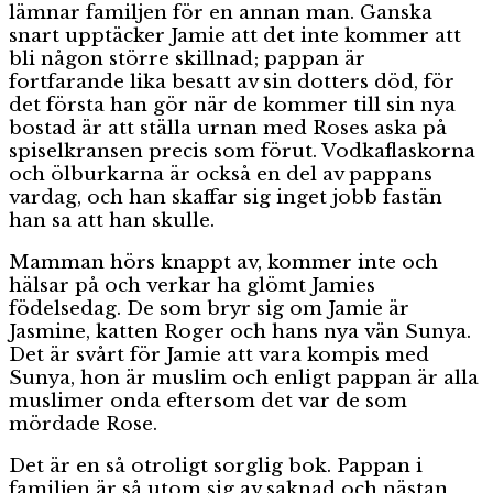
lämnar familjen för en annan man. Ganska
snart upptäcker Jamie att det inte kommer att
bli någon större skillnad; pappan är
fortfarande lika besatt av sin dotters död, för
det första han gör när de kommer till sin nya
bostad är att ställa urnan med Roses aska på
spiselkransen precis som förut. Vodkaflaskorna
och ölburkarna är också en del av pappans
vardag, och han skaffar sig inget jobb fastän
han sa att han skulle.
Mamman hörs knappt av, kommer inte och
hälsar på och verkar ha glömt Jamies
födelsedag. De som bryr sig om Jamie är
Jasmine, katten Roger och hans nya vän Sunya.
Det är svårt för Jamie att vara kompis med
Sunya, hon är muslim och enligt pappan är alla
muslimer onda eftersom det var de som
mördade Rose.
Det är en så otroligt sorglig bok. Pappan i
familjen är så utom sig av saknad och nästan