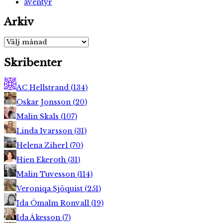
äventyr
Arkiv
Arkiv
Skribenter
AC Hellstrand
(
134
)
Oskar Jonsson
(
20
)
Malin Skals
(
107
)
Linda Ivarsson
(
31
)
Helena Ziherl
(
70
)
Hien Ekeroth
(
31
)
Malin Tuvesson
(
114
)
Veroniqa Sjöquist
(
251
)
Ida Ömalm Ronvall
(
19
)
Ida Åkesson
(
7
)