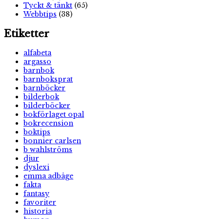
Tyckt & tänkt
(65)
Webbtips
(38)
Etiketter
alfabeta
argasso
barnbok
barnboksprat
barnböcker
bilderbok
bilderböcker
bokförlaget opal
bokrecension
boktips
bonnier carlsen
b wahlströms
djur
dyslexi
emma adbåge
fakta
fantasy
favoriter
historia