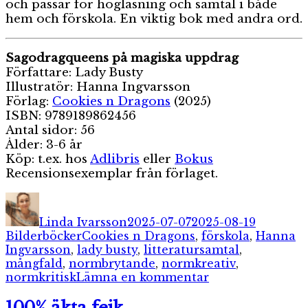
och passar för högläsning och samtal i både
hem och förskola. En viktig bok med andra ord.
Sagodragqueens på magiska uppdrag
Författare: Lady Busty
Illustratör: Hanna Ingvarsson
Förlag:
Cookies n Dragons
(2025)
ISBN: 9789189862456
Antal sidor: 56
Ålder: 3-6 år
Köp: t.ex. hos
Adlibris
eller
Bokus
Recensionsexemplar från förlaget.
Författare
Publicerat
Kategori
den
Linda Ivarsson
2025-07-07
2025-08-19
Etiketter
Bilderböcker
Cookies n Dragons
,
förskola
,
Hanna
Ingvarsson
,
lady busty
,
litteratursamtal
,
mångfald
,
normbrytande
,
normkreativ
,
till
normkritisk
Lämna en kommentar
Sagodragqueens
på
100% äkta fejk