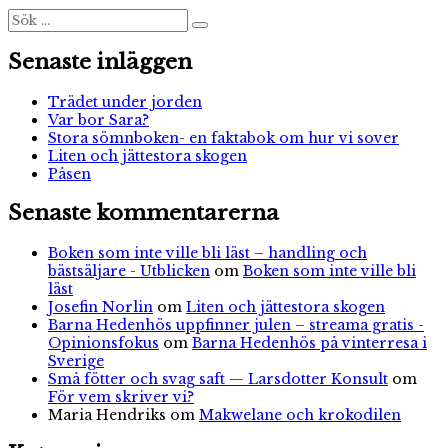
Sök
Sök
efter:
Senaste inläggen
Trädet under jorden
Var bor Sara?
Stora sömnboken- en faktabok om hur vi sover
Liten och jättestora skogen
Påsen
Senaste kommentarerna
Boken som inte ville bli läst – handling och
bästsäljare - Utblicken
om
Boken som inte ville bli
läst
Josefin Norlin
om
Liten och jättestora skogen
Barna Hedenhös uppfinner julen – streama gratis -
Opinionsfokus
om
Barna Hedenhös på vinterresa i
Sverige
Små fötter och svag saft — Larsdotter Konsult
om
För vem skriver vi?
Maria Hendriks
om
Makwelane och krokodilen