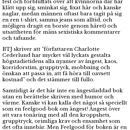
fest och förbluffats över att kvinnorna där har
klätt upp sig, sminkat sig, fixat hår och kanske
naglar, medan männen oftast bara tagit på sig
en ren t-shirt, samma jeans som alltid, och
möjligen dragit en borste genom håret) och
utsattheten för mäns sexistiska kommentarer
och tafsande.
BTJ skriver att ”författaren Charlotte
Cederlund har mycket väl lyckats gestalta
högstadietidens alla nyanser av ångest, kaos,
korridorstim, grupptryck, mobbning och
önskan att passa in, att få höra till oavsett
kostnad” och det stämmer till fullo.
Samtidigt är det här inte en ångestladdad bok
utan en berättelse skriven med humor och
värme. Kanske vi kan kalla det något så speciellt
som en feelgood-bok om ångest? Ångest över
att vara tonåring med all den kroppshets,
grupptryck, orimliga krav och ensamhet som
det ofta innebär. Men Feelgood för boken är en