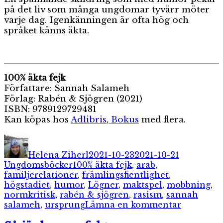
på det liv som många ungdomar tyvärr möter
varje dag. Igenkänningen är ofta hög och
språket känns äkta.
100% äkta fejk
Författare: Sannah Salameh
Förlag: Rabén & Sjögren (2021)
ISBN:
9789129729481
Kan köpas hos
Adlibris
,
Bokus
med flera.
Författare
Publicerat
Kategorie
den
Helena Ziherl
2021-10-23
2021-10-21
Etiketter
Ungdomsböcker
100% äkta fejk
,
arab
,
familjerelationer
,
främlingsfientlighet
,
högstadiet
,
humor
,
Lögner
,
maktspel
,
mobbning
,
normkritisk
,
rabén & sjögren
,
rasism
,
sannah
till
salameh
,
ursprung
Lämna en kommentar
100%