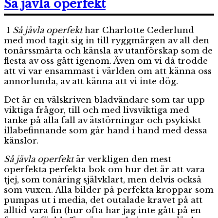
äkta
Så jävla operfekt
fejk
I
Så jävla operfekt
har Charlotte Cederlund
med mod tagit sig in till ryggmärgen av all den
tonårssmärta och känsla av utanförskap som de
flesta av oss gått igenom. Även om vi då trodde
att vi var ensammast i världen om att känna oss
annorlunda, av att känna att vi inte dög.
Det är en välskriven bladvändare som tar upp
viktiga frågor, till och med livsviktiga med
tanke på alla fall av ätstörningar och psykiskt
illabefinnande som går hand i hand med dessa
känslor.
Så jävla operfekt
är verkligen den mest
operfekta perfekta bok om hur det är att vara
tjej, som tonåring självklart, men delvis också
som vuxen. Alla bilder på perfekta kroppar som
pumpas ut i media, det outalade kravet på att
alltid vara fin (hur ofta har jag inte gått på en