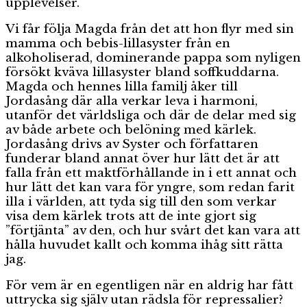
upplevelser.
Vi får följa Magda från det att hon flyr med sin
mamma och bebis-lillasyster från en
alkoholiserad, dominerande pappa som nyligen
försökt kväva lillasyster bland soffkuddarna.
Magda och hennes lilla familj åker till
Jordasång där alla verkar leva i harmoni,
utanför det världsliga och där de delar med sig
av både arbete och belöning med kärlek.
Jordasång drivs av Syster och författaren
funderar bland annat över hur lätt det är att
falla från ett maktförhållande in i ett annat och
hur lätt det kan vara för yngre, som redan farit
illa i världen, att tyda sig till den som verkar
visa dem kärlek trots att de inte gjort sig
”förtjänta” av den, och hur svårt det kan vara att
hålla huvudet kallt och komma ihåg sitt rätta
jag.
För vem är en egentligen när en aldrig har fått
uttrycka sig själv utan rädsla för repressalier?