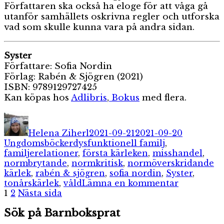
Författaren ska också ha eloge för att våga gå
utanför samhällets oskrivna regler och utforska
vad som skulle kunna vara på andra sidan.
Syster
Författare: Sofia Nordin
Förlag: Rabén & Sjögren (2021)
ISBN: 9789129727425
Kan köpas hos
Adlibris
,
Bokus
med flera.
Författare
Publicerat
Kategorie
den
Helena Ziherl
2021-09-21
2021-09-20
Etiketter
Ungdomsböcker
dysfunktionell familj
,
familjerelationer
,
första kärleken
,
misshandel
,
normbrytande
,
normkritisk
,
normöverskridande
kärlek
,
rabén & sjögren
,
sofia nordin
,
Syster
,
till
tonårskärlek
,
våld
Lämna en kommentar
Sidnumrering
Sida
Sida
Syster
1
2
Nästa sida
för
Sök på Barnboksprat
inlägg