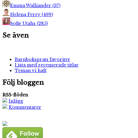
Emma Walliander
(
37
)
Helena Ferry
(
499
)
Sofie Utahs
(
285
)
Se även
Barnboksprats favoriter
Lista med recenserade titlar
Teman vi haft
Följ bloggen
RSS-flöden
Inlägg
Kommentarer