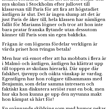
nya skolan i Stockholm efter jullovet till
klassresan till Paris för att fira att högstadiet
äntligen är slut. Det är ingen slump att det är
just Paris de åker till, hela klassen har nämligen
fallit för Mariams lögner och tror att hon inte
bara pratar franska flytande utan dessutom
känner till Paris som sin egen bakficka.
Frågan är om lögnens fördelar verkligen är
värda priset hon tvingas betala?
Men hur stå emot efter att ha mobbats i flera år
i Malmö och äntligen, äntligen ha klättrat upp
till toppen av skolans hierarki. Där uppe där
falskhet, tjuvnyp och oäkta vänskap är vardag.
Egentligen har hon roligare tillsammans med
Benjamin, som delar samma intressen och
faktiskt kan diskutera seriöst runt en bok, men
hur ska hon kunna ge upp den nyvunna makt
hon kämpat så hårt för?
En spännande skildring som med humor pekar