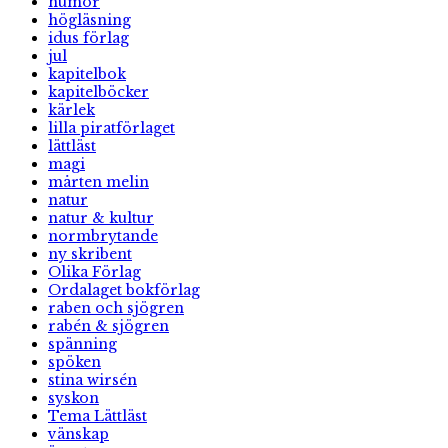
humor
högläsning
idus förlag
jul
kapitelbok
kapitelböcker
kärlek
lilla piratförlaget
lättläst
magi
mårten melin
natur
natur & kultur
normbrytande
ny skribent
Olika Förlag
Ordalaget bokförlag
raben och sjögren
rabén & sjögren
spänning
spöken
stina wirsén
syskon
Tema Lättläst
vänskap