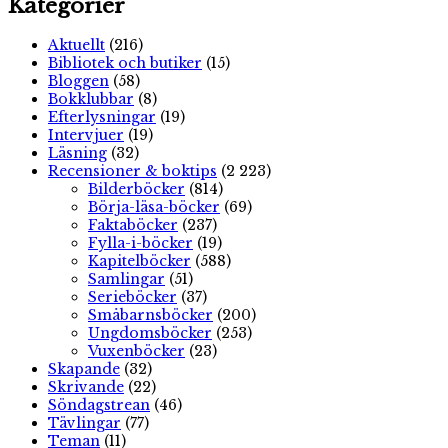
Kategorier
Aktuellt
(216)
Bibliotek och butiker
(15)
Bloggen
(58)
Bokklubbar
(8)
Efterlysningar
(19)
Intervjuer
(19)
Läsning
(32)
Recensioner & boktips
(2 223)
Bilderböcker
(814)
Börja-läsa-böcker
(69)
Faktaböcker
(237)
Fylla-i-böcker
(19)
Kapitelböcker
(588)
Samlingar
(51)
Serieböcker
(37)
Småbarnsböcker
(200)
Ungdomsböcker
(253)
Vuxenböcker
(23)
Skapande
(32)
Skrivande
(22)
Söndagstrean
(46)
Tävlingar
(77)
Teman
(11)