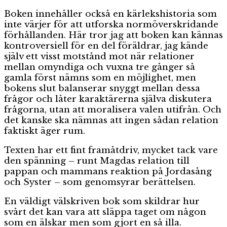
Boken innehåller också en kärlekshistoria som
inte värjer för att utforska normöverskridande
förhållanden. Här tror jag att boken kan kännas
kontroversiell för en del föräldrar, jag kände
själv ett visst motstånd mot när relationer
mellan omyndiga och vuxna tre gånger så
gamla först nämns som en möjlighet, men
bokens slut balanserar snyggt mellan dessa
frågor och låter karaktärerna själva diskutera
frågorna, utan att moralisera valen utifrån. Och
det kanske ska nämnas att ingen sådan relation
faktiskt äger rum.
Texten har ett fint framåtdriv, mycket tack vare
den spänning – runt Magdas relation till
pappan och mammans reaktion på Jordasång
och Syster – som genomsyrar berättelsen.
En väldigt välskriven bok som skildrar hur
svårt det kan vara att släppa taget om någon
som en älskar men som gjort en så illa.