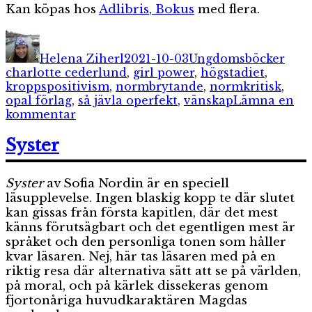
Kan köpas hos
Adlibris
,
Bokus
med flera.
Författare
Publicerat
Kategorier
Etik
den
Helena Ziherl
2021-10-03
Ungdomsböcker
charlotte cederlund
,
girl power
,
högstadiet
,
kroppspositivism
,
normbrytande
,
normkritisk
,
opal förlag
,
så jävla operfekt
,
vänskap
Lämna en
till
kommentar
Så
jävla
Syster
operfekt
Syster
av Sofia Nordin är en speciell
läsupplevelse. Ingen blaskig kopp te där slutet
kan gissas från första kapitlen, där det mest
känns förutsägbart och det egentligen mest är
språket och den personliga tonen som håller
kvar läsaren. Nej, här tas läsaren med på en
riktig resa där alternativa sätt att se på världen,
på moral, och på kärlek dissekeras genom
fjortonåriga huvudkaraktären Magdas