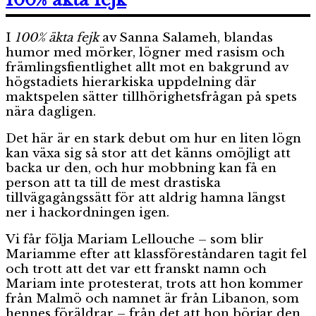
magiska
uppdrag
I
100% äkta fejk
av Sanna Salameh, blandas
humor med mörker, lögner med rasism och
främlingsfientlighet allt mot en bakgrund av
högstadiets hierarkiska uppdelning där
maktspelen sätter tillhörighetsfrågan på spets
nära dagligen.
Det här är en stark debut om hur en liten lögn
kan växa sig så stor att det känns omöjligt att
backa ur den, och hur mobbning kan få en
person att ta till de mest drastiska
tillvägagångssätt för att aldrig hamna längst
ner i hackordningen igen.
Vi får följa Mariam Lellouche – som blir
Mariamme efter att klassföreståndaren tagit fel
och trott att det var ett franskt namn och
Mariam inte protesterat, trots att hon kommer
från Malmö och namnet är från Libanon, som
hennes föräldrar – från det att hon börjar den