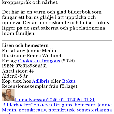
kroppsspråk och närhet.
Det här är en varm och glad bilderbok som
fångar ett barns glädje i att upptäcka och
uppleva. Det är uppfriskande och fint att fokus
ligger på de små sakerna och på relationerna
inom familjen.
Lisen och hemestern
Författare: Jennie Medin
Illustratör: Emma Wiklund
Förlag:
Cookies n Dragons
(2025)
ISBN: 9789189862531
Antal sidor: 44
Ålder:3-6 år
Köp: t.ex. hos
Adlibris
eller
Bokus
Recensionsexemplar från förlaget.
Författare
Publicerat
Kategori
den
Linda Ivarsson
2026-02-01
2026-01-31
Etiketter
Bilderböcker
Cookies n Dragons
,
hemester
,
Jennie
Medin
,
normkreativ
,
normkritisk
,
semester
Lämna