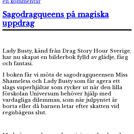
till
en kommentar
Lisen
och
Sagodragqueens på magiska
hemestern
uppdrag
Lady Busty, känd från Drag Story Hour Sverige,
har nu skapat en bilderbok fylld av glädje, färg
och fantasi.
I boken får vi möta de sagodragqueensen Miss
Shameless och Lady Busty som får agera ett
slags superhjältar som rycker ut när den lilla
förskolan Universum behöver hjälp med
vardagliga dilemman, som när julpyntet är
borta eller då barnen letar efter skatten vid
regnbågens slut.