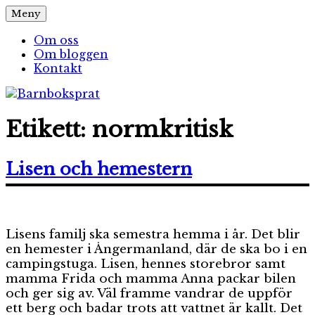
Hoppa
Meny
Barnboksprat
– en blogg om barnböcker
till
innehåll
Om oss
Om bloggen
Kontakt
Etikett:
normkritisk
Lisen och hemestern
Lisens familj ska semestra hemma i år. Det blir
en hemester i Ångermanland, där de ska bo i en
campingstuga. Lisen, hennes storebror samt
mamma Frida och mamma Anna packar bilen
och ger sig av. Väl framme vandrar de uppför
ett berg och badar trots att vattnet är kallt. Det