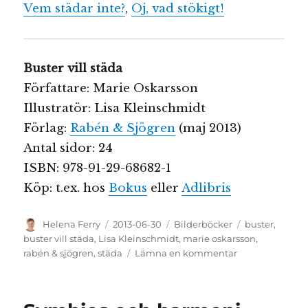
Vem städar inte?
,
Oj, vad stökigt!
Buster vill städa
Författare: Marie Oskarsson
Illustratör: Lisa Kleinschmidt
Förlag:
Rabén & Sjögren
(maj 2013)
Antal sidor: 24
ISBN: 978-91-29-68682-1
Köp: t.ex. hos
Bokus
eller
Adlibris
Författare
Publicerat
Kategorier
Etiketter
Helena Ferry
2013-06-30
Bilderböcker
buster
,
den
buster vill städa
,
Lisa Kleinschmidt
,
marie oskarsson
,
till
rabén & sjögren
,
städa
Lämna en kommentar
Buster
vill
städa