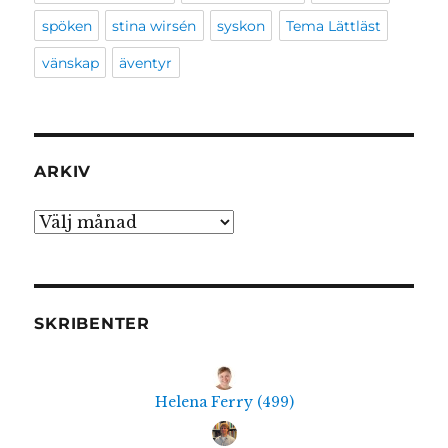
spöken
stina wirsén
syskon
Tema Lättläst
vänskap
äventyr
ARKIV
Arkiv
SKRIBENTER
Helena Ferry
(
499
)