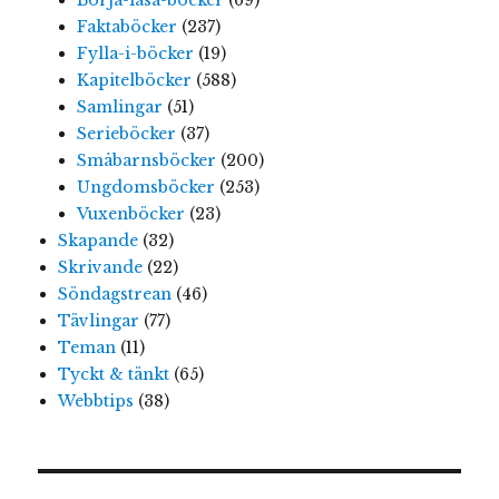
Börja-läsa-böcker
(69)
Faktaböcker
(237)
Fylla-i-böcker
(19)
Kapitelböcker
(588)
Samlingar
(51)
Serieböcker
(37)
Småbarnsböcker
(200)
Ungdomsböcker
(253)
Vuxenböcker
(23)
Skapande
(32)
Skrivande
(22)
Söndagstrean
(46)
Tävlingar
(77)
Teman
(11)
Tyckt & tänkt
(65)
Webbtips
(38)