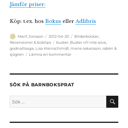
Jämför priser:
Köp: t.ex. hos
Bokus
eller
Adlibris
Författare
Publicerat
Kategorier
Marit Jonsson
2012-04-20
Bilderböcker
,
den
Etiketter
Recensioner & boktips
buster
,
Buster vill inte sova
,
godnattsaga
,
Lisa Kleinschmidt
,
marie oskarsson
,
rabén &
till
sjögren
Lämna en kommentar
Symbios
och
harmoni
SÖK PÅ BARNBOKSPRAT
SÖ
Sök
efter: