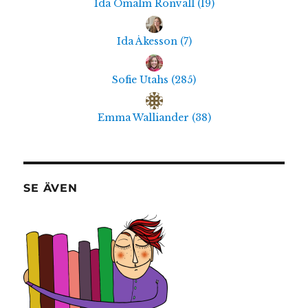
Ida Ömalm Ronvall
(
19
)
Ida Åkesson
(
7
)
Sofie Utahs
(
285
)
Emma Walliander
(
38
)
SE ÄVEN