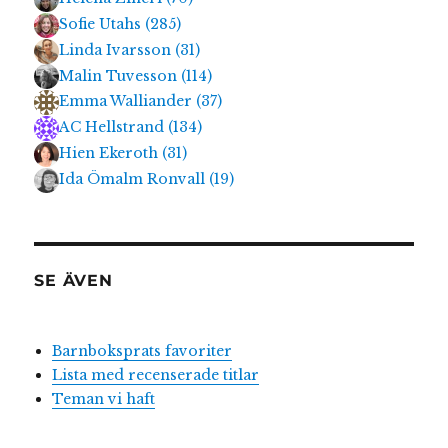
Sofie Utahs
(
285
)
Linda Ivarsson
(
31
)
Malin Tuvesson
(
114
)
Emma Walliander
(
37
)
AC Hellstrand
(
134
)
Hien Ekeroth
(
31
)
Ida Ömalm Ronvall
(
19
)
SE ÄVEN
Barnboksprats favoriter
Lista med recenserade titlar
Teman vi haft