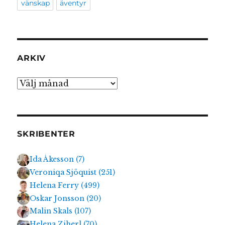
vänskap
äventyr
ARKIV
Arkiv
SKRIBENTER
Ida Åkesson
(
7
)
Veroniqa Sjöquist
(
251
)
Helena Ferry
(
499
)
Oskar Jonsson
(
20
)
Malin Skals
(
107
)
Helena Ziherl
(
70
)