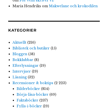
om
För vem skriver vi?
Maria Hendriks
om
Makwelane och krokodilen
KATEGORIER
Aktuellt
(216)
Bibliotek och butiker
(15)
Bloggen
(58)
Bokklubbar
(8)
Efterlysningar
(19)
Intervjuer
(19)
Läsning
(32)
Recensioner & boktips
(2 223)
Bilderböcker
(814)
Börja-läsa-böcker
(69)
Faktaböcker
(237)
Fylla-i-böcker
(19)