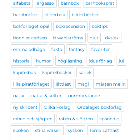
alfabeta
argasso
barnbok
barnboksprat
barnböcker
bilderbok
bilderböcker
bokförlaget opal
bokrecension
boktips
bonnier carlsen
b wahlströms
djur
dyslexi
emma adbåge
fakta
fantasy
favoriter
historia
humor
högläsning
idus förlag
jul
kapitelbok
kapitelböcker
kärlek
lilla piratförlaget
lättläst
magi
mårten melin
natur
natur & kultur
normbrytande
ny skribent
Olika Förlag
Ordalaget bokförlag
raben och sjögren
rabén & sjögren
spänning
spöken
stina wirsén
syskon
Tema Lättläst