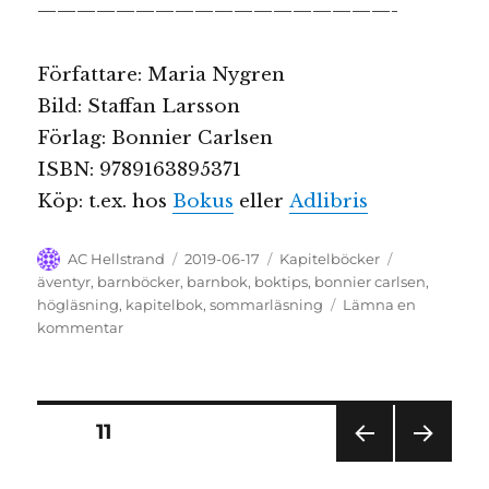
——————————————————-
Författare: Maria Nygren
Bild: Staffan Larsson
Förlag: Bonnier Carlsen
ISBN: 9789163895371
Köp: t.ex. hos
Bokus
eller
Adlibris
Författare
Publicerat
Kategorier
Etiketter
AC Hellstrand
2019-06-17
Kapitelböcker
den
äventyr
,
barnböcker
,
barnbok
,
boktips
,
bonnier carlsen
,
högläsning
,
kapitelbok
,
sommarläsning
Lämna en
till
kommentar
Hemligheternas
bok
Sidnumrering
SIDA
11
FÖR
NÄS
för