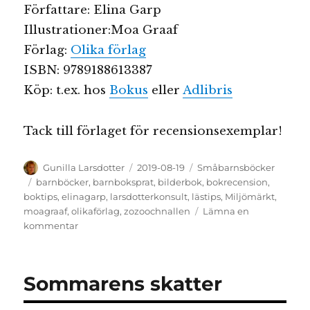
Författare: Elina Garp
Illustrationer:Moa Graaf
Förlag:
Olika förlag
ISBN: 9789188613387
Köp: t.ex. hos
Bokus
eller
Adlibris
Tack till förlaget för recensionsexemplar!
Författare
Publicerat
Kategorier
Gunilla Larsdotter
2019-08-19
Småbarnsböcker
den
Etiketter
barnböcker
,
barnboksprat
,
bilderbok
,
bokrecension
,
boktips
,
elinagarp
,
larsdotterkonsult
,
lästips
,
Miljömärkt
,
moagraaf
,
olikaförlag
,
zozoochnallen
Lämna en
till
kommentar
Zozo
och
nallen
Sommarens skatter