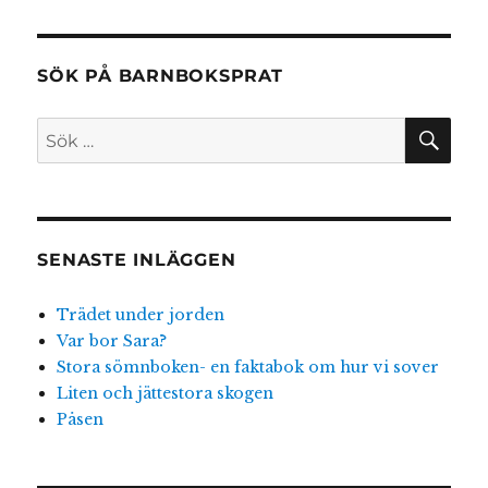
EGÅ
TA
END
SIDA
inlägg
E
SIDA
SÖK PÅ BARNBOKSPRAT
SÖ
Sök
efter:
SENASTE INLÄGGEN
Trädet under jorden
Var bor Sara?
Stora sömnboken- en faktabok om hur vi sover
Liten och jättestora skogen
Påsen