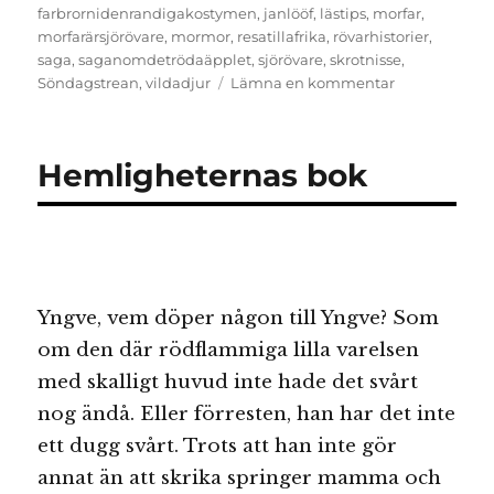
farbrornidenrandigakostymen
,
janlööf
,
lästips
,
morfar
,
morfarärsjörövare
,
mormor
,
resatillafrika
,
rövarhistorier
,
saga
,
saganomdetrödaäpplet
,
sjörövare
,
skrotnisse
,
till
Söndagstrean
,
vildadjur
Lämna en kommentar
Söndagstrean
Vi
tipsar
Hemligheternas bok
om
tre
fantastiska
sagor
av
Jan
Lööf
Yngve, vem döper någon till Yngve? Som
om den där rödflammiga lilla varelsen
med skalligt huvud inte hade det svårt
nog ändå. Eller förresten, han har det inte
ett dugg svårt. Trots att han inte gör
annat än att skrika springer mamma och