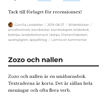
Tack till förlaget för recensionsex!
Författare
Publicerat
Kategorier
Etiketter
Gunilla Larsdotter
2019-08-27
Bilderböcker
den
annaforsmark
,
barnböcker
,
barnboksprat
,
bilderbok
,
boktips
,
larsdotterkonsult
,
lästips
,
lillahemlisboken
,
till
sarahsjögren
,
spejaförlag
Lämna en kommentar
Lilla
hemlisboke
Zozo och nallen
Zozo och nallen är en småbarnsbok.
Textraderna är korta. Det är sällan hela
meningar och ofta flera verb.