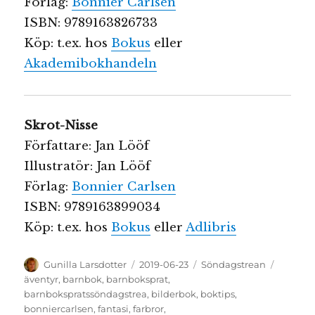
Förlag:
Bonnier Carlsen
ISBN: 9789163826733
Köp: t.ex. hos
Bokus
eller
Akademibokhandeln
Skrot-Nisse
Författare: Jan Lööf
Illustratör: Jan Lööf
Förlag:
Bonnier Carlsen
ISBN: 9789163899034
Köp: t.ex. hos
Bokus
eller
Adlibris
Författare
Publicerat
Kategorier
Etikette
Gunilla Larsdotter
2019-06-23
Söndagstrean
den
äventyr
,
barnbok
,
barnboksprat
,
barnbokspratssöndagstrea
,
bilderbok
,
boktips
,
bonniercarlsen
,
fantasi
,
farbror
,