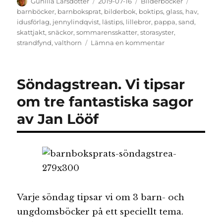
Författare
Publicerat
Kategorier
Etiketter
Gunilla Larsdotter
2019-07-16
Bilderböcker
den
barnböcker
,
barnboksprat
,
bilderbok
,
boktips
,
glass
,
hav
,
idusförlag
,
jennylindqvist
,
lästips
,
lillebror
,
pappa
,
sand
,
skattjakt
,
snäckor
,
sommarensskatter
,
storasyster
,
till
strandfynd
,
valthorn
Lämna en kommentar
Sommarens
skatter
Söndagstrean. Vi tipsar
om tre fantastiska sagor
av Jan Lööf
Varje söndag tipsar vi om 3 barn- och
ungdomsböcker på ett speciellt tema.