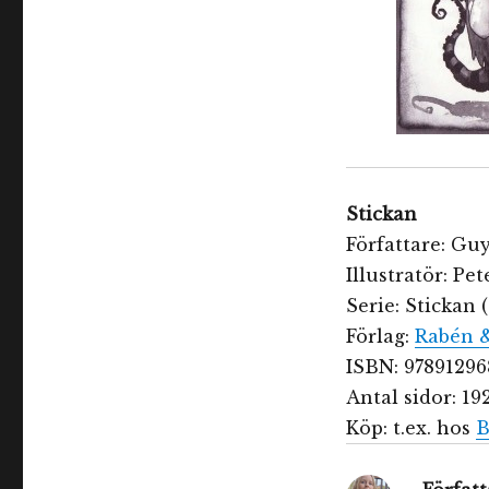
Stickan
Författare: Gu
Illustratör: Pe
Serie: Stickan (
Förlag:
Rabén 
ISBN: 97891296
Antal sidor: 19
Köp: t.ex. hos
B