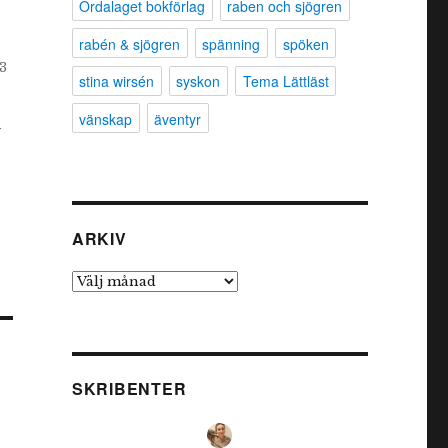
Ordalaget bokförlag
raben och sjögren
rabén & sjögren
spänning
spöken
3
stina wirsén
syskon
Tema Lättläst
vänskap
äventyr
r
ARKIV
Arkiv
SKRIBENTER