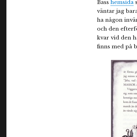
Bass
hemsida
s
väntar jag bar
ha någon invä
och den efterfö
kvar vid den h
finns med på b