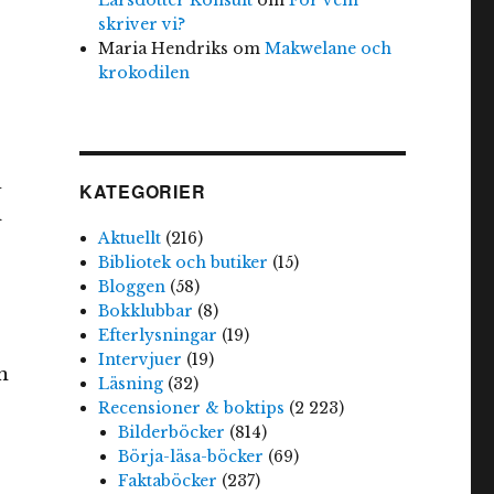
skriver vi?
Maria Hendriks
om
Makwelane och
krokodilen
d
KATEGORIER
i
Aktuellt
(216)
Bibliotek och butiker
(15)
Bloggen
(58)
Bokklubbar
(8)
Efterlysningar
(19)
Intervjuer
(19)
m
Läsning
(32)
Recensioner & boktips
(2 223)
Bilderböcker
(814)
Börja-läsa-böcker
(69)
Faktaböcker
(237)