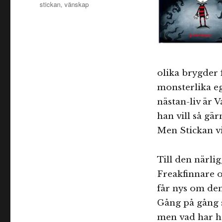
stickan
,
vänskap
olika brygder 
monsterlika eg
nästan-liv är 
han vill så gä
Men Stickan vi
Till den närl
Freakfinnare o
får nys om de
Gång på gång s
men vad har ha