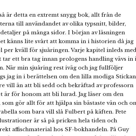
så är detta en extremt snygg bok, allt från de
erna till användandet av olika typsnitt, bilder,
detaljer på många sidor. I början av läsningen
det känns lite svårt att komma in i historien då jag
el per kväll för sjuåringen. Varje kapitel inleds me
t tar ett bra tag innan prologens handling vävs in 
. När min sjuåring rest iväg och jag fullföljer
ugs jag in i berättelsen om den lilla modiga Stickan
re vill än att bli sedd och bekräftad av professorn
et är för honom att bli lurad. Jag läser om den
n som gör allt för att hjälpa sin bästaste vän och o
bella som bara vill slå Fulbert på käften. Pete
lustrationer är så på pricken hela tiden och
rekt affischmaterial hos SF-bokhandeln. På Guy