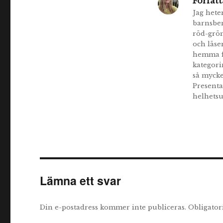
Författ
Jag hete
barnsbe
röd-grön
och läse
hemma fö
kategori
så mycke
Presenta
helhetsu
Lämna ett svar
Din e-postadress kommer inte publiceras.
Obligator