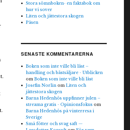
n
Stora sömnboken- en faktabok om
hur vi sover
Liten och jättestora skogen
Påsen
r
SENASTE KOMMENTARERNA
h
Boken som inte ville bli läst –
handling och bästsäljare - Utblicken
t.
om
Boken som inte ville bli läst
Josefin Norlin
om
Liten och
jättestora skogen
t
Barna Hedenhös uppfinner julen –
streama gratis - Opinionsfokus
om
.
Barna Hedenhös på vinterresa i
Sverige
Små fötter och svag saft —
Larsdotter Konsult
om
För vem