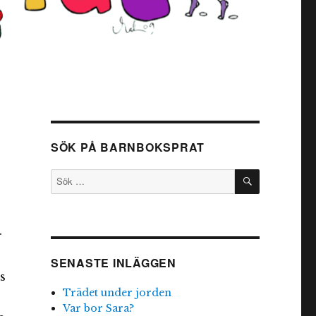
SÖK PÅ BARNBOKSPRAT
SÖK
Sök
efter:
r
SENASTE INLÄGGEN
s
Trädet under jorden
Var bor Sara?