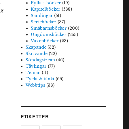
u
Fylla-i-böcker
(19)
Kapitelböcker
(588)
ag
Samlingar
(51)
Serieböcker
(37)
Småbarnsböcker
(200)
Ungdomsböcker
(253)
Vuxenböcker
(23)
Skapande
(32)
Skrivande
(22)
Söndagstrean
(46)
Tävlingar
(77)
Teman
(11)
Tyckt & tänkt
(65)
Webbtips
(38)
ETIKETTER