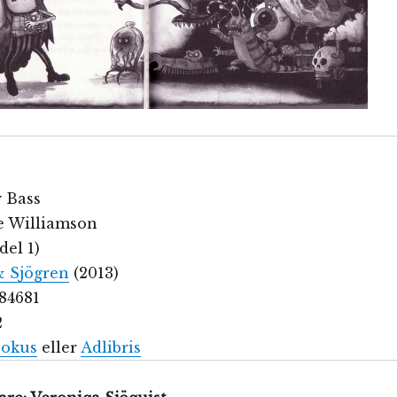
y Bass
te Williamson
del 1)
& Sjögren
(2013)
84681
2
okus
eller
Adlibris