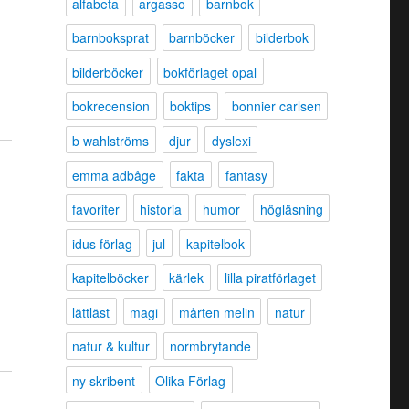
alfabeta
argasso
barnbok
barnboksprat
barnböcker
bilderbok
bilderböcker
bokförlaget opal
bokrecension
boktips
bonnier carlsen
b wahlströms
djur
dyslexi
emma adbåge
fakta
fantasy
favoriter
historia
humor
högläsning
idus förlag
jul
kapitelbok
kapitelböcker
kärlek
lilla piratförlaget
lättläst
magi
mårten melin
natur
natur & kultur
normbrytande
ny skribent
Olika Förlag