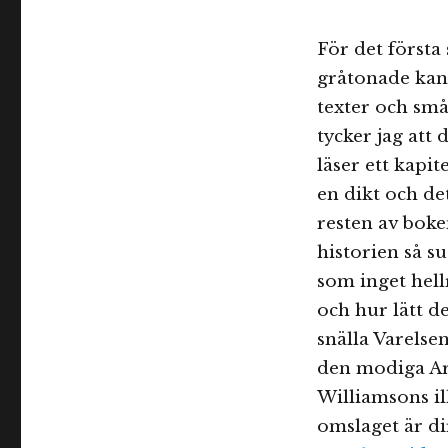
För det första 
gråtonade kant
texter och små
tycker jag att 
läser ett kapit
en dikt och de
resten av boken
historien så s
som inget hell
och hur lätt d
snälla Varelse
den modiga Ara
Williamsons il
omslaget är di