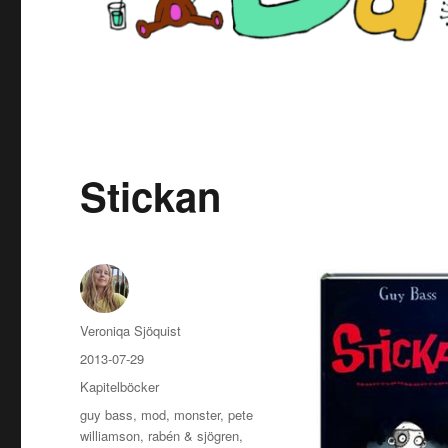
Stickan
Författare
Veroniqa Sjöquist
Publicerat
2013-07-29
den
Kategorier
Kapitelböcker
Etiketter
guy bass
,
mod
,
monster
,
pete
williamson
,
rabén & sjögren
,