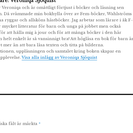
are:
Veroniqa Sjöquist
r Veroniqa och är omåttligt förtjust i böcker och läsning sen
n. Då svämmade min bokhylla över av Fem-böcker, Wahlströms
a ryggar och allsköns hästböcker. Jag arbetar som lärare i åk F-
r mycket litteratur för barn och unga på jobbet men också
r att hålla mig à jour och för att många böcker i den här
n helt enkelt är så vansinnigt bra! Att högläsa en bok för barn ä
t mer än att bara läsa texten och titta på bilderna.
tionen, uppläsningen och samtalet kring boken skapar en
pplevelse.
Visa alla inlägg av Veroniqa Sjöquist
*
iska fält är märkta