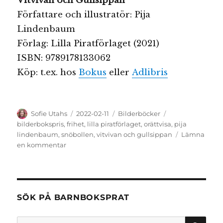
Vitvivan och Gullsippan
Författare och illustratör: Pija
Lindenbaum
Förlag: Lilla Piratförlaget (2021)
ISBN: 9789178133062
Köp: t.ex. hos
Bokus
eller
Adlibris
Författare
Publicerat
Kategorier
Etiketter
Sofie Utahs
2022-02-11
Bilderböcker
den
bilderbokspris
,
frihet
,
lilla piratförlaget
,
orättvisa
,
pija
lindenbaum
,
snöbollen
,
vitvivan och gullsippan
Lämna
till
en kommentar
Vitvivan
och
gullsippan
SÖK PÅ BARNBOKSPRAT
SÖ
Sök