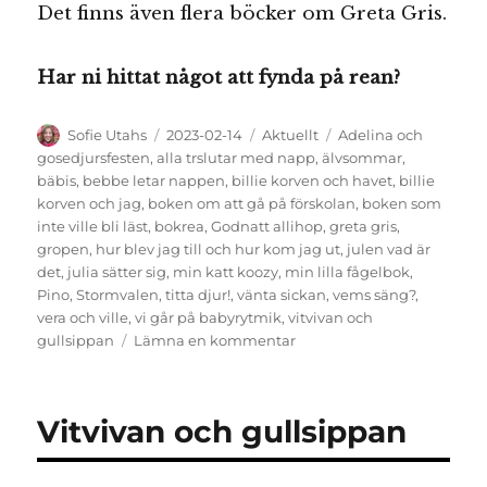
Det finns även flera böcker om Greta Gris.
Har ni hittat något att fynda på rean?
Författare
Publicerat
Kategorier
Etiketter
Sofie Utahs
2023-02-14
Aktuellt
Adelina och
den
gosedjursfesten
,
alla trslutar med napp
,
älvsommar
,
bäbis
,
bebbe letar nappen
,
billie korven och havet
,
billie
korven och jag
,
boken om att gå på förskolan
,
boken som
inte ville bli läst
,
bokrea
,
Godnatt allihop
,
greta gris
,
gropen
,
hur blev jag till och hur kom jag ut
,
julen vad är
det
,
julia sätter sig
,
min katt koozy
,
min lilla fågelbok
,
Pino
,
Stormvalen
,
titta djur!
,
vänta sickan
,
vems säng?
,
vera och ville
,
vi går på babyrytmik
,
vitvivan och
till
gullsippan
Lämna en kommentar
Bokreatips
för
de
Vitvivan och gullsippan
yngsta