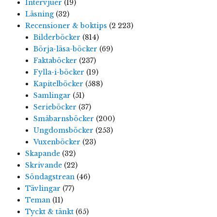
Intervjuer
(19)
Läsning
(32)
Recensioner & boktips
(2 223)
Bilderböcker
(814)
Börja-läsa-böcker
(69)
Faktaböcker
(237)
Fylla-i-böcker
(19)
Kapitelböcker
(588)
Samlingar
(51)
Serieböcker
(37)
Småbarnsböcker
(200)
Ungdomsböcker
(253)
Vuxenböcker
(23)
Skapande
(32)
Skrivande
(22)
Söndagstrean
(46)
Tävlingar
(77)
Teman
(11)
Tyckt & tänkt
(65)