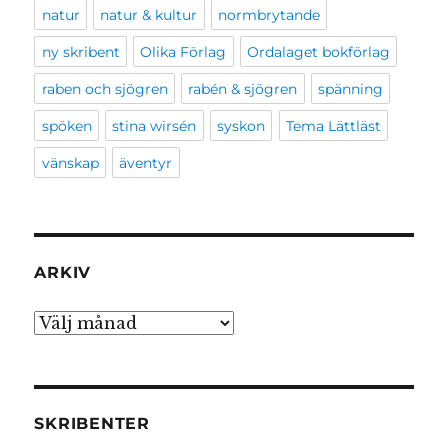
natur
natur & kultur
normbrytande
ny skribent
Olika Förlag
Ordalaget bokförlag
raben och sjögren
rabén & sjögren
spänning
spöken
stina wirsén
syskon
Tema Lättläst
vänskap
äventyr
ARKIV
Arkiv
SKRIBENTER