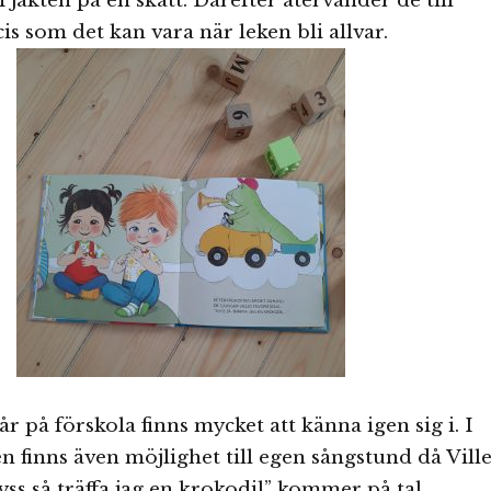
i jakten på en skatt. Därefter återvänder de till
is som det kan vara när leken bli allvar.
r på förskola finns mycket att känna igen sig i. I
n finns även möjlighet till egen sångstund då Ville
yss så träffa jag en krokodil” kommer på tal.