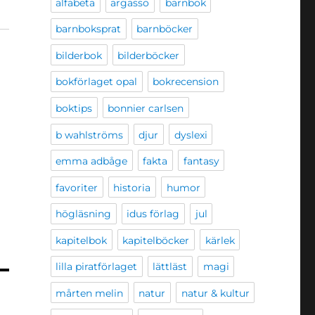
alfabeta
argasso
barnbok
barnboksprat
barnböcker
bilderbok
bilderböcker
bokförlaget opal
bokrecension
boktips
bonnier carlsen
b wahlströms
djur
dyslexi
emma adbåge
fakta
fantasy
favoriter
historia
humor
högläsning
idus förlag
jul
kapitelbok
kapitelböcker
kärlek
lilla piratförlaget
lättläst
magi
mårten melin
natur
natur & kultur