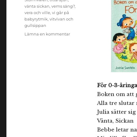
vänta sickan
,
vems säng?
,
vera och ville
,
vi går på
babyrytmik
,
vitvivan och
gullsippan
till
Lämna en kommentar
Bokreatips
för
de
yngsta
För 0-3-åringa
Boken om att 
Alla tre sluta
Julia sätter sig
Vänta, Sickan
Bebbe letar n