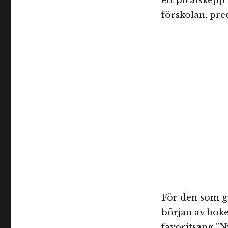
ett piratskepp 
förskolan, prec
För den som gå
början av boke
favoritsång ”N