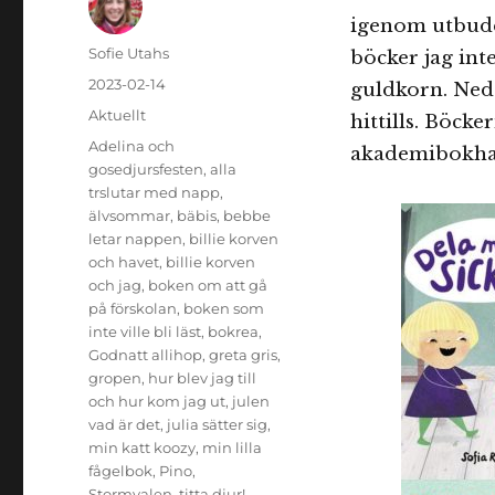
igenom utbudet
Författare
Sofie Utahs
böcker jag int
Publicerat
2023-02-14
guldkorn. Neda
den
Kategorier
Aktuellt
hittills. Böcke
Etiketter
Adelina och
akademibokha
gosedjursfesten
,
alla
trslutar med napp
,
älvsommar
,
bäbis
,
bebbe
letar nappen
,
billie korven
och havet
,
billie korven
och jag
,
boken om att gå
på förskolan
,
boken som
inte ville bli läst
,
bokrea
,
Godnatt allihop
,
greta gris
,
gropen
,
hur blev jag till
och hur kom jag ut
,
julen
vad är det
,
julia sätter sig
,
min katt koozy
,
min lilla
fågelbok
,
Pino
,
Stormvalen
,
titta djur!
,