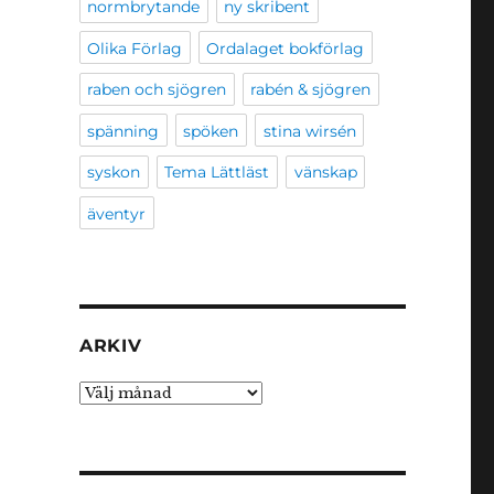
normbrytande
ny skribent
Olika Förlag
Ordalaget bokförlag
raben och sjögren
rabén & sjögren
spänning
spöken
stina wirsén
syskon
Tema Lättläst
vänskap
äventyr
ARKIV
Arkiv