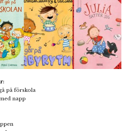
r:
gå på förskola
r med napp
appen