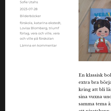
Författare
Sofie Utahs
Publicerat
2023-07-28
den
Kategorier
Bilderböcker
Etiketter
förskola
,
katarina ekstedt
,
Lovisa Blomberg
,
triumf
förlag
,
vera och ville
,
vera
och ville på förskolan
till
Lämna en kommentar
Vera
och
Ville
på
förskolan
En klassisk bo
extra bra börj
kring att bli 
sina vuxna und
samma tema är