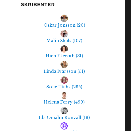
SKRIBENTER
Oskar Jonsson
(
20
)
Malin Skals
(
107
)
Hien Ekeroth
(
31
)
Linda Ivarsson
(
31
)
Sofie Utahs
(
285
)
Helena Ferry
(
499
)
Ida Ömalm Ronvall
(
19
)