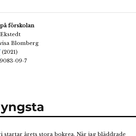
 på förskolan
 Ekstedt
ovisa Blomberg
f
(2021)
89083-09-7
 yngsta
i startar årets stora bokrea. När jag bläddrade