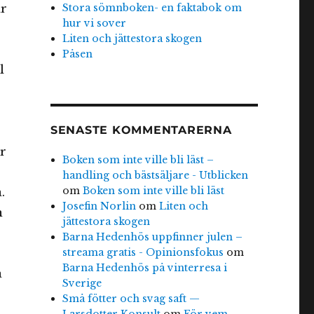
Stora sömnboken- en faktabok om
r
hur vi sover
Liten och jättestora skogen
Påsen
l
SENASTE KOMMENTARERNA
r
Boken som inte ville bli läst –
handling och bästsäljare - Utblicken
om
Boken som inte ville bli läst
.
Josefin Norlin
om
Liten och
n
jättestora skogen
Barna Hedenhös uppfinner julen –
streama gratis - Opinionsfokus
om
Barna Hedenhös på vinterresa i
å
Sverige
Små fötter och svag saft —
Larsdotter Konsult
om
För vem