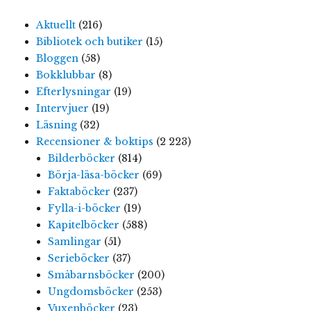
Aktuellt
(216)
Bibliotek och butiker
(15)
Bloggen
(58)
Bokklubbar
(8)
Efterlysningar
(19)
Intervjuer
(19)
Läsning
(32)
Recensioner & boktips
(2 223)
Bilderböcker
(814)
Börja-läsa-böcker
(69)
Faktaböcker
(237)
Fylla-i-böcker
(19)
Kapitelböcker
(588)
Samlingar
(51)
Serieböcker
(37)
Småbarnsböcker
(200)
Ungdomsböcker
(253)
Vuxenböcker
(23)