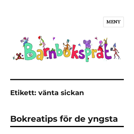
MENY
Barnboksprat
Etikett:
vänta sickan
Bokreatips för de yngsta