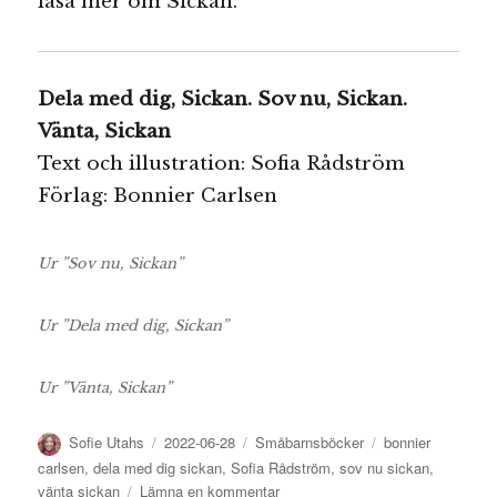
läsa mer om Sickan.
Dela med dig, Sickan. Sov nu, Sickan.
Vänta, Sickan
Text och illustration: Sofia Rådström
Förlag: Bonnier Carlsen
Ur ”Sov nu, Sickan”
Ur ”Dela med dig, Sickan”
Ur ”Vänta, Sickan”
Författare
Publicerat
Kategorier
Etiketter
Sofie Utahs
2022-06-28
Småbarnsböcker
bonnier
den
carlsen
,
dela med dig sickan
,
Sofia Rådström
,
sov nu sickan
,
till
vänta sickan
Lämna en kommentar