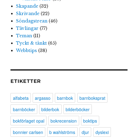
Skapande
(32)
Skrivande
(22)
Söndagstrean
(46)
Tävlingar
(77)
Teman
(11)
Tyckt & tänkt
(65)
Webbtips
(38)
ETIKETTER
alfabeta
argasso
barnbok
barnboksprat
barnböcker
bilderbok
bilderböcker
bokförlaget opal
bokrecension
boktips
bonnier carlsen
b wahlströms
djur
dyslexi