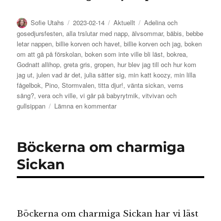
Författare
Publicerat
Kategorier
Etiketter
Sofie Utahs
2023-02-14
Aktuellt
Adelina och
den
gosedjursfesten
,
alla trslutar med napp
,
älvsommar
,
bäbis
,
bebbe
letar nappen
,
billie korven och havet
,
billie korven och jag
,
boken
om att gå på förskolan
,
boken som inte ville bli läst
,
bokrea
,
Godnatt allihop
,
greta gris
,
gropen
,
hur blev jag till och hur kom
jag ut
,
julen vad är det
,
julia sätter sig
,
min katt koozy
,
min lilla
fågelbok
,
Pino
,
Stormvalen
,
titta djur!
,
vänta sickan
,
vems
säng?
,
vera och ville
,
vi går på babyrytmik
,
vitvivan och
till
gullsippan
Lämna en kommentar
Bokreatips
för
de
Böckerna om charmiga
yngsta
Sickan
Böckerna om charmiga Sickan har vi läst