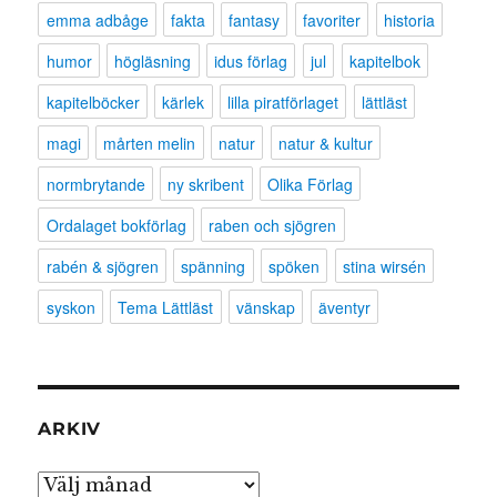
emma adbåge
fakta
fantasy
favoriter
historia
humor
högläsning
idus förlag
jul
kapitelbok
kapitelböcker
kärlek
lilla piratförlaget
lättläst
magi
mårten melin
natur
natur & kultur
normbrytande
ny skribent
Olika Förlag
Ordalaget bokförlag
raben och sjögren
rabén & sjögren
spänning
spöken
stina wirsén
syskon
Tema Lättläst
vänskap
äventyr
ARKIV
Arkiv