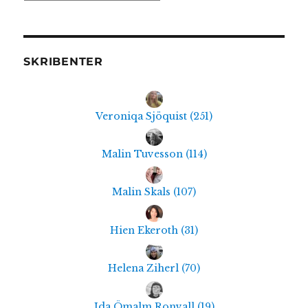
SKRIBENTER
Veroniqa Sjöquist
(
251
)
Malin Tuvesson
(
114
)
Malin Skals
(
107
)
Hien Ekeroth
(
31
)
Helena Ziherl
(
70
)
Ida Ömalm Ronvall
(
19
)