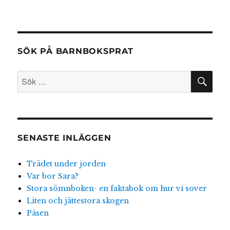
Böckerna
om
charmiga
Sickan
SÖK PÅ BARNBOKSPRAT
SÖ
Sök
efter:
SENASTE INLÄGGEN
Trädet under jorden
Var bor Sara?
Stora sömnboken- en faktabok om hur vi sover
Liten och jättestora skogen
Påsen